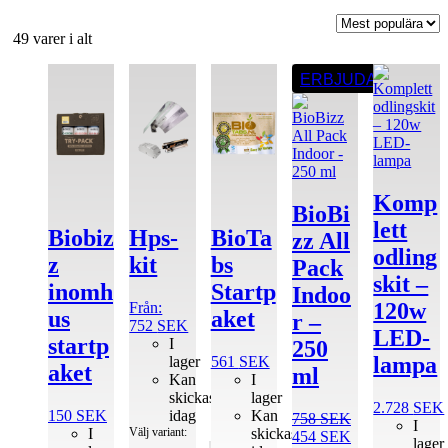
Sortera
49 varer i alt
efter
Den
popularitet
ERBJUDANDE
här
produkten
har
flera
varianter.
De
olika
Komp
BioBi
alternativen
lett
Biobiz
Hps-
BioTa
kan
zz All
väljas
odling
z
kit
bs
Pack
på
skit –
inomh
Startp
produktsidan
Indoo
120w
Från:
us
aket
r –
752
SEK
LED-
startp
I
250
lampa
lager
561
SEK
aket
ml
Kan
I
skickas
lager
2.728
SEK
150
SEK
idag
Kan
758
SEK
I
I
Välj variant:
skickas
Det
Det
454
SEK
lager