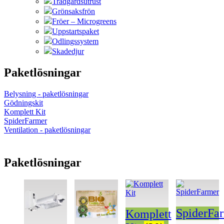
Trädgårdsutrust
Grönsaksfrön
Fröer – Microgreens
Uppstartspaket
Odlingssystem
Skadedjur
Paketlösningar
Belysning - paketlösningar
Gödningskit
Komplett Kit
SpiderFarmer
Ventilation - paketlösningar
Paketlösningar
SpiderFa
Komplett