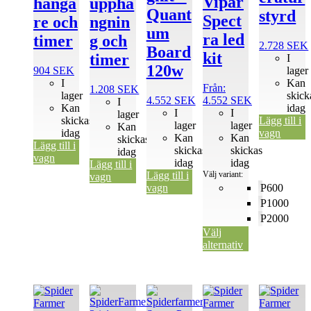
Vipar
hänga
upphä
Quant
styrd
Spect
re och
ngnin
um
ra led
timer
g och
2.728
SEK
Board
kit
timer
I
120w
904
SEK
lager
I
Kan
Från:
1.208
SEK
lager
skick
4.552
SEK
4.552
SEK
I
Kan
idag
I
I
lager
skickas
Lägg till i
lager
lager
Kan
idag
vagn
Kan
Kan
skickas
Lägg till i
skickas
skickas
idag
vagn
idag
idag
Lägg till i
Lägg till i
Välj variant:
vagn
vagn
P600
P1000
P2000
Välj
alternativ
Den
Den
Den
här
här
här