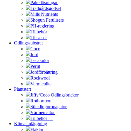
Paketlösningar
Trädgårdsgödsel
Mills Nutrients
Shogun Fertilisers
PH-reglering
Tillbehör
Tillsatser
Odlingssubstrat
Coco
Jord
Lecakulor
Perlit
Jordförbättring
Rockwool
Vermiculite
Plantstart
Jiffy/Coco Odlingsbrickor
Rothormon
Sticklingpropagator
Värmemattor
Tillbehör—-
Klimatanläggning
Fläktar