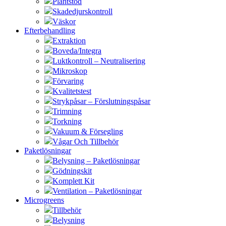
Plantstöd
Skadedjurskontroll
Väskor
Efterbehandling
Extraktion
Boveda/Integra
Luktkontroll – Neutralisering
Mikroskop
Förvaring
Kvalitetstest
Strykpåsar – Förslutningspåsar
Trimning
Torkning
Vakuum & Försegling
Vågar Och Tillbehör
Paketlösningar
Belysning – Paketlösningar
Gödningskit
Komplett Kit
Ventilation – Paketlösningar
Microgreens
Tillbehör
Belysning