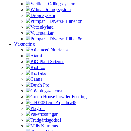
Vertikala Odlingssystem
Wilma Odlingssystem
Droppsystem
Pumpar – Diverse Tillbehör
Vattenkylare
Vattentankar
Pumpar – Diverse Tillbehör
Växtnäring
Advanced Nutrients
Atami
BiG Plant Science
Biobizz
BioTabs
Canna
Dutch Pro
Gödningsschema
Green House Powder Feeding
GHE®/Terra Aquatica®
Plagron
Paketlösningar
Trädgårdsgödsel
Mills Nutrients