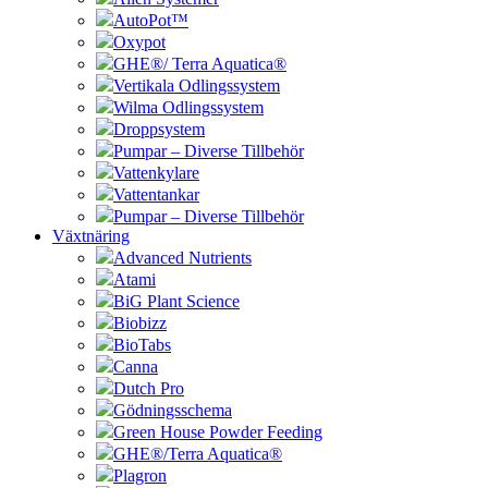
AutoPot™
Oxypot
GHE®/ Terra Aquatica®
Vertikala Odlingssystem
Wilma Odlingssystem
Droppsystem
Pumpar – Diverse Tillbehör
Vattenkylare
Vattentankar
Pumpar – Diverse Tillbehör
Växtnäring
Advanced Nutrients
Atami
BiG Plant Science
Biobizz
BioTabs
Canna
Dutch Pro
Gödningsschema
Green House Powder Feeding
GHE®/Terra Aquatica®
Plagron