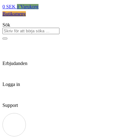
0
SEK
Varukorg
0
Butiksmeny
Sök
Erbjudanden
Logga in
Support