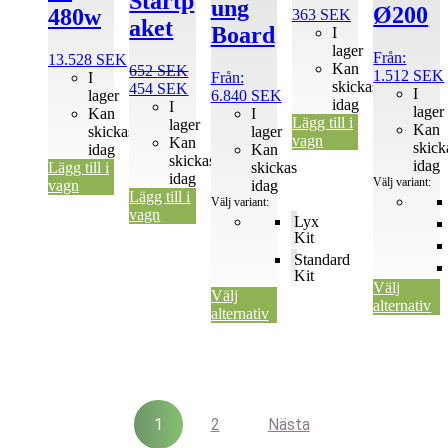
Startp
produktsidan
produktsida
ung
Ø200
480w
363
SEK
aket
Board
I
lager
Från:
13.528
SEK
Kan
652
SEK
1.512
SEK
I
Från:
skickas
Det
Det
454
SEK
I
lager
6.840
SEK
idag
ursprungliga
nuvarande
I
lager
Kan
I
Lägg till i
priset
priset
lager
Kan
skickas
lager
vagn
var:
är:
Kan
skick
idag
Kan
652 SEK.
454 SEK.
skickas
idag
Lägg till i
skickas
idag
Välj variant:
vagn
idag
Lägg till i
Välj variant:
vagn
Lyx
Kit
Standard
Kit
Välj
Välj
alternativ
alternativ
1
2
Nästa