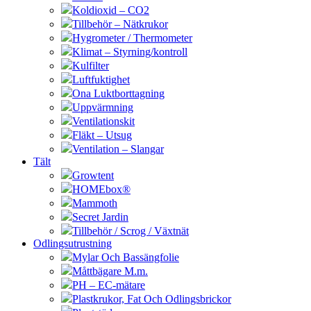
Koldioxid – CO2
Tillbehör – Nätkrukor
Hygrometer / Thermometer
Klimat – Styrning/kontroll
Kulfilter
Luftfuktighet
Ona Luktborttagning
Uppvärmning
Ventilationskit
Fläkt – Utsug
Ventilation – Slangar
Tält
Growtent
HOMEbox®
Mammoth
Secret Jardin
Tillbehör / Scrog / Växtnät
Odlingsutrustning
Mylar Och Bassängfolie
Måttbägare M.m.
PH – EC-mätare
Plastkrukor, Fat Och Odlingsbrickor