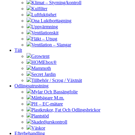
Klimat – Styrning/kontroll
Kulfilter
Luftfuktighet
Ona Luktborttagning
Uppvärmning
Ventilationskit
Fläkt – Utsug
Ventilation – Slangar
Tält
Growtent
HOMEbox®
Mammoth
Secret Jardin
Tillbehör / Scrog / Växtnät
Odlingsutrustning
Mylar Och Bassängfolie
Måttbägare M.m.
PH – EC-mätare
Plastkrukor, Fat Och Odlingsbrickor
Plantstöd
Skadedjurskontroll
Väskor
Efterbehandling