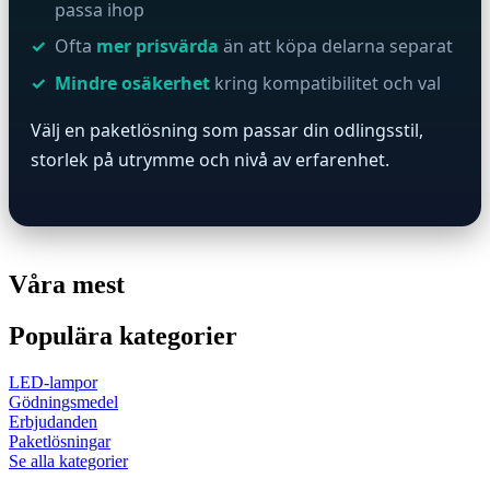
passa ihop
Ofta
mer prisvärda
än att köpa delarna separat
Mindre osäkerhet
kring kompatibilitet och val
Välj en paketlösning som passar din odlingsstil,
storlek på utrymme och nivå av erfarenhet.
Våra mest
Populära kategorier
LED-lampor
Gödningsmedel
Erbjudanden
Paketlösningar
Se alla kategorier