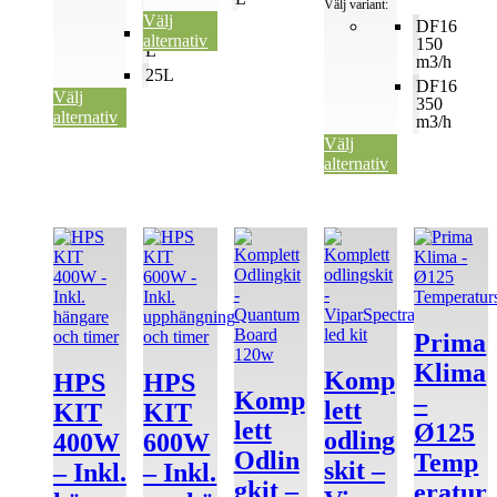
Välj variant:
L
Välj
DF16
10
alternativ
150
L
m3/h
25L
DF16
Välj
350
alternativ
m3/h
Välj
alternativ
Den
här
produkten
har
flera
varianter.
Prima
De
Klima
olika
Komp
HPS
HPS
alternativen
Komp
–
lett
KIT
KIT
kan
lett
Ø125
väljas
odling
400W
600W
på
Odlin
Temp
skit –
– Inkl.
– Inkl.
produktsidan
gkit –
eratur