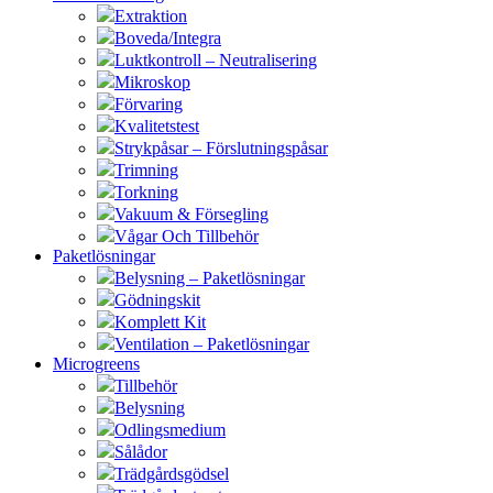
Extraktion
Boveda/Integra
Luktkontroll – Neutralisering
Mikroskop
Förvaring
Kvalitetstest
Strykpåsar – Förslutningspåsar
Trimning
Torkning
Vakuum & Försegling
Vågar Och Tillbehör
Paketlösningar
Belysning – Paketlösningar
Gödningskit
Komplett Kit
Ventilation – Paketlösningar
Microgreens
Tillbehör
Belysning
Odlingsmedium
Sålådor
Trädgårdsgödsel