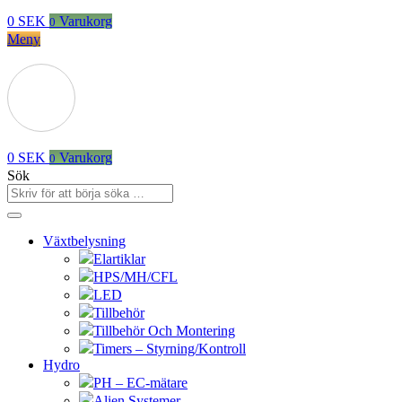
0
SEK
Varukorg
0
Meny
0
SEK
Varukorg
0
Sök
Växtbelysning
Elartiklar
HPS/MH/CFL
LED
Tillbehör
Tillbehör Och Montering
Timers – Styrning/Kontroll
Hydro
PH – EC-mätare
Alien Systemer