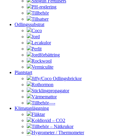
Shogun Fertilisers
PH-reglering
Tillbehör
Tillsatser
Odlingssubstrat
Coco
Jord
Lecakulor
Perlit
Jordförbättring
Rockwool
Vermiculite
Plantstart
Jiffy/Coco Odlingsbrickor
Rothormon
Sticklingpropagator
Värmemattor
Tillbehör—-
Klimatanläggning
Fläktar
Koldioxid – CO2
Tillbehör – Nätkrukor
Hygrometer / Thermometer