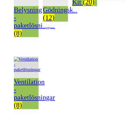
Kit
(20)
Belysning
Gödningskit
-
(12)
paketlösningar
(8)
Ventilation
-
paketlösningar
(8)