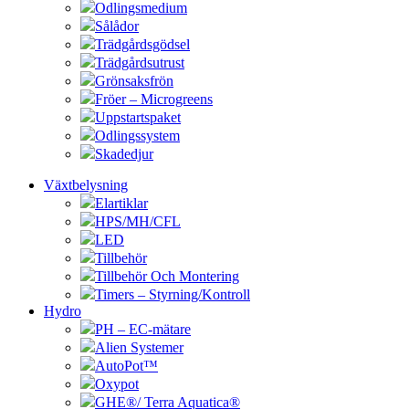
Odlingsmedium
Sålådor
Trädgårdsgödsel
Trädgårdsutrust
Grönsaksfrön
Fröer – Microgreens
Uppstartspaket
Odlingssystem
Skadedjur
Växtbelysning
Elartiklar
HPS/MH/CFL
LED
Tillbehör
Tillbehör Och Montering
Timers – Styrning/Kontroll
Hydro
PH – EC-mätare
Alien Systemer
AutoPot™
Oxypot
GHE®/ Terra Aquatica®