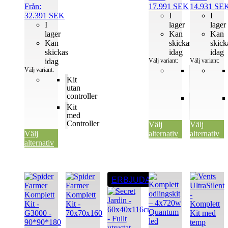
Från:
17.991
SEK
14.931
SE
32.391
SEK
I
I
I
lager
lager
lager
Kan
Kan
Kan
skickas
skick
skickas
idag
idag
idag
Välj variant:
Välj variant:
Välj variant:
Kit
utan
Kit
controller
utan
controller
Kit
med
Kit
Controller
med
Controller
Välj
Välj
Välj
alternativ
alternativ
alternativ
Den
Den
ERBJUDANDE
här
här
produkten
produkten
har
har
flera
flera
varianter.
varianter.