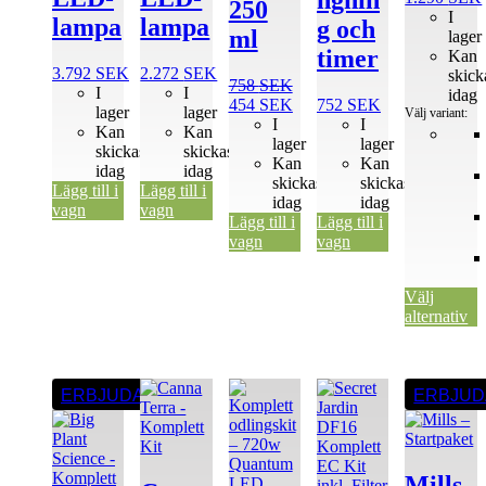
ngnin
250
I
lampa
lampa
g och
ml
lager
timer
Kan
3.792
SEK
2.272
SEK
skick
758
SEK
I
I
idag
Det
Det
454
SEK
752
SEK
lager
lager
Välj variant:
ursprungliga
nuvarande
I
I
Kan
Kan
priset
priset
lager
lager
skickas
skickas
var:
är:
Kan
Kan
idag
idag
758 SEK.
454 SEK.
skickas
skickas
Lägg till i
Lägg till i
idag
idag
vagn
vagn
Lägg till i
Lägg till i
vagn
vagn
Välj
alternativ
Den
Den
Den
ERBJUDANDE
ERBJU
här
här
här
produkten
produkten
produkten
har
har
har
flera
flera
flera
Mills
varianter.
varianter.
varianter.