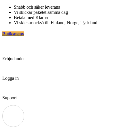
Hoppa
Snabb och säker leverans
till
Vi skickar paketet samma dag
innehåll
Betala med Klarna
Vi skickar också till Finland, Norge, Tyskland
Butiksmeny
Erbjudanden
Logga in
Support