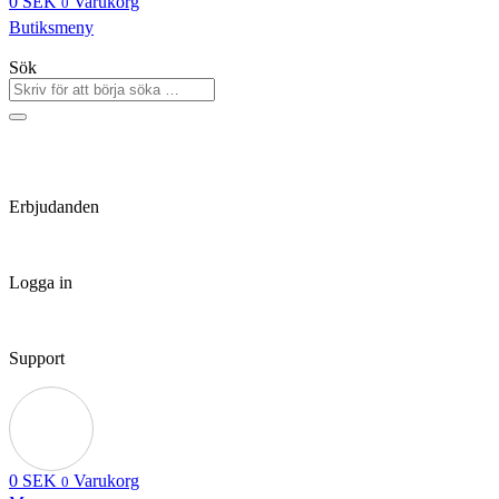
0
SEK
Varukorg
0
Butiksmeny
Sök
Erbjudanden
Logga in
Support
0
SEK
Varukorg
0