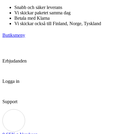
Hoppa
Snabb och säker leverans
till
Vi skickar paketet samma dag
innehåll
Betala med Klarna
Vi skickar också till Finland, Norge, Tyskland
Butiksmeny
Erbjudanden
Logga in
Support