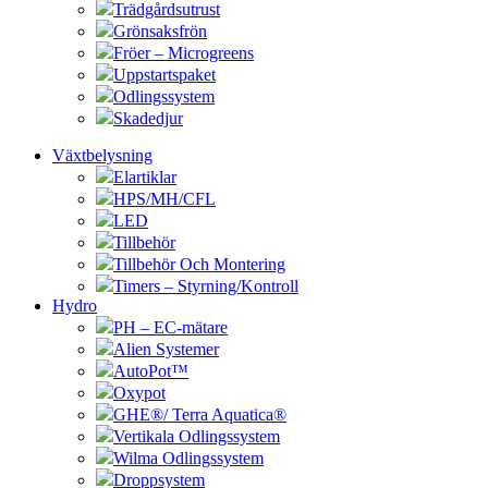
Trädgårdsutrust
Grönsaksfrön
Fröer – Microgreens
Uppstartspaket
Odlingssystem
Skadedjur
Växtbelysning
Elartiklar
HPS/MH/CFL
LED
Tillbehör
Tillbehör Och Montering
Timers – Styrning/Kontroll
Hydro
PH – EC-mätare
Alien Systemer
AutoPot™
Oxypot
GHE®/ Terra Aquatica®
Vertikala Odlingssystem
Wilma Odlingssystem
Droppsystem