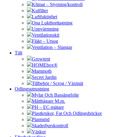
Klimat – Styrning/kontroll
Kulfilter
Luftfuktighet
Ona Luktborttagning
Uppvärmning
Ventilationskit
Fläkt – Utsug
Ventilation – Slangar
Tält
Growtent
HOMEbox®
Mammoth
Secret Jardin
Tillbehör / Scrog / Växtnät
Odlingsutrustning
Mylar Och Bassängfolie
Måttbägare M.m.
PH – EC-mätare
Plastkrukor, Fat Och Odlingsbrickor
Plantstöd
Skadedjurskontroll
Väskor