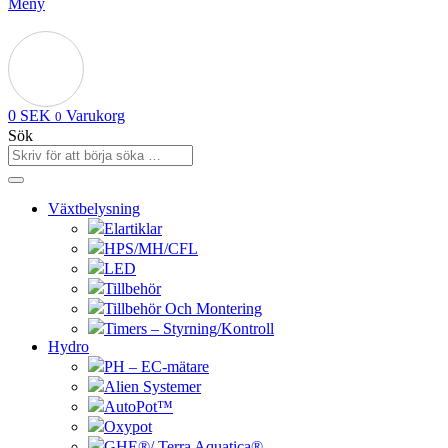
Meny
0
SEK
Varukorg
0
Sök
Växtbelysning
Elartiklar
HPS/MH/CFL
LED
Tillbehör
Tillbehör Och Montering
Timers – Styrning/Kontroll
Hydro
PH – EC-mätare
Alien Systemer
AutoPot™
Oxypot
GHE®/ Terra Aquatica®