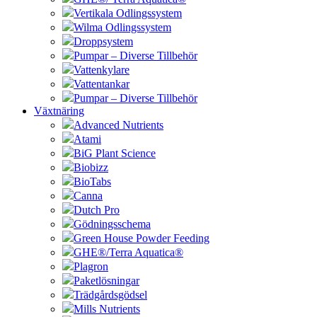
Vertikala Odlingssystem
Wilma Odlingssystem
Droppsystem
Pumpar – Diverse Tillbehör
Vattenkylare
Vattentankar
Pumpar – Diverse Tillbehör
Växtnäring
Advanced Nutrients
Atami
BiG Plant Science
Biobizz
BioTabs
Canna
Dutch Pro
Gödningsschema
Green House Powder Feeding
GHE®/Terra Aquatica®
Plagron
Paketlösningar
Trädgårdsgödsel
Mills Nutrients