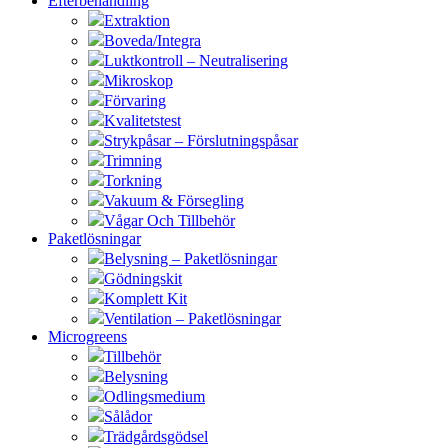
Efterbehandling
Extraktion
Boveda/Integra
Luktkontroll – Neutralisering
Mikroskop
Förvaring
Kvalitetstest
Strykpåsar – Förslutningspåsar
Trimning
Torkning
Vakuum & Försegling
Vågar Och Tillbehör
Paketlösningar
Belysning – Paketlösningar
Gödningskit
Komplett Kit
Ventilation – Paketlösningar
Microgreens
Tillbehör
Belysning
Odlingsmedium
Sålådor
Trädgårdsgödsel