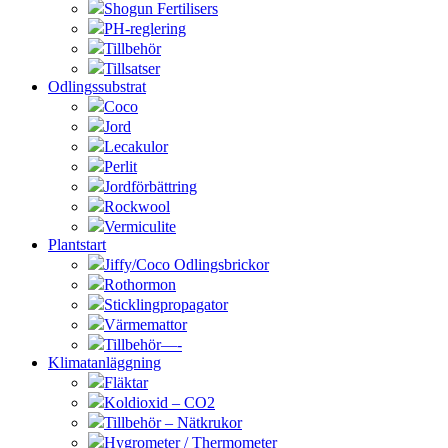
Shogun Fertilisers
PH-reglering
Tillbehör
Tillsatser
Odlingssubstrat
Coco
Jord
Lecakulor
Perlit
Jordförbättring
Rockwool
Vermiculite
Plantstart
Jiffy/Coco Odlingsbrickor
Rothormon
Sticklingpropagator
Värmemattor
Tillbehör—-
Klimatanläggning
Fläktar
Koldioxid – CO2
Tillbehör – Nätkrukor
Hygrometer / Thermometer