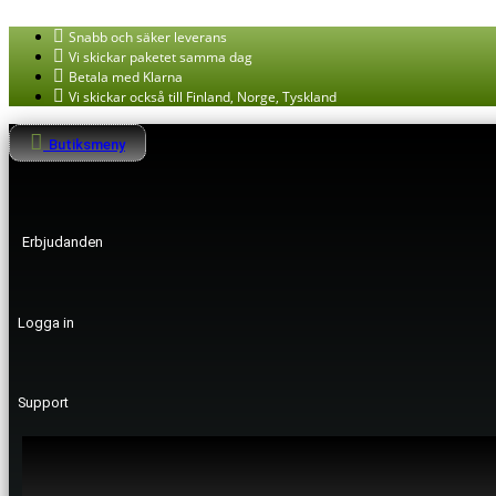
Hoppa
till
Snabb och säker leverans
innehåll
Vi skickar paketet samma dag
Betala med Klarna
Vi skickar också till Finland, Norge, Tyskland
Butiksmeny
Erbjudanden
Logga in
Support