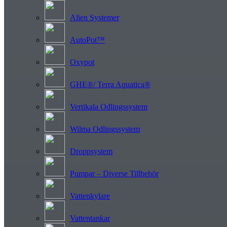
Alien Systemer
AutoPot™
Oxypot
GHE®/ Terra Aquatica®
Vertikala Odlingssystem
Wilma Odlingssystem
Droppsystem
Pumpar – Diverse Tillbehör
Vattenkylare
Vattentankar