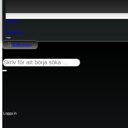
0
SEK
0
Varukorg
Butiksmeny
Sök
Logga in