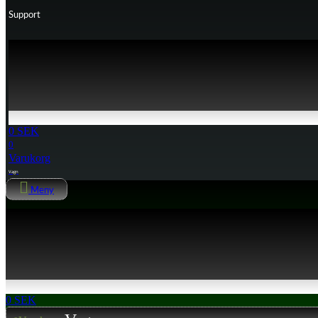
Support
0
SEK
0
Varukorg
Meny
0
SEK