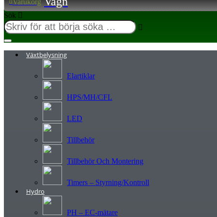
Varukorg
0
Sök
Växtbelysning
Elartiklar
HPS/MH/CFL
LED
Tillbehör
Tillbehör Och Montering
Timers – Styrning/Kontroll
Hydro
PH – EC-mätare