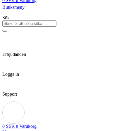
0
SEK
Varukorg
0
Butiksmeny
Sök
Erbjudanden
Logga in
Support
0
SEK
Varukorg
0