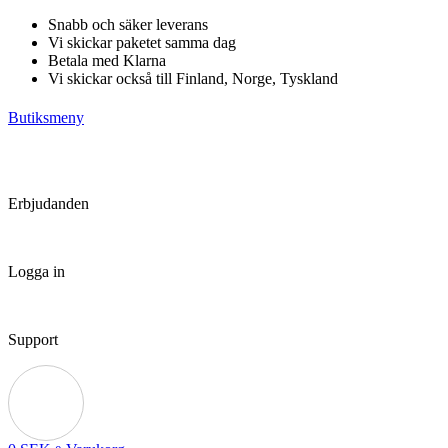
Hoppa
Snabb och säker leverans
till
Vi skickar paketet samma dag
innehåll
Betala med Klarna
Vi skickar också till Finland, Norge, Tyskland
Butiksmeny
Erbjudanden
Logga in
Support