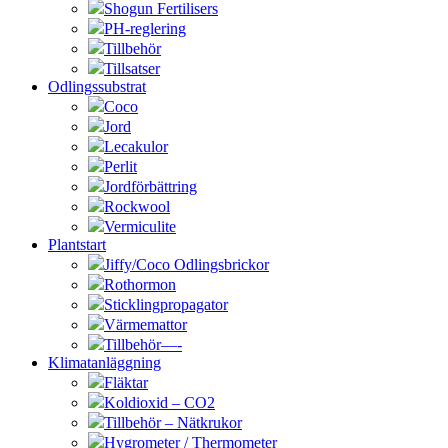
Shogun Fertilisers
PH-reglering
Tillbehör
Tillsatser
Odlingssubstrat
Coco
Jord
Lecakulor
Perlit
Jordförbättring
Rockwool
Vermiculite
Plantstart
Jiffy/Coco Odlingsbrickor
Rothormon
Sticklingpropagator
Värmemattor
Tillbehör—-
Klimatanläggning
Fläktar
Koldioxid – CO2
Tillbehör – Nätkrukor
Hygrometer / Thermometer