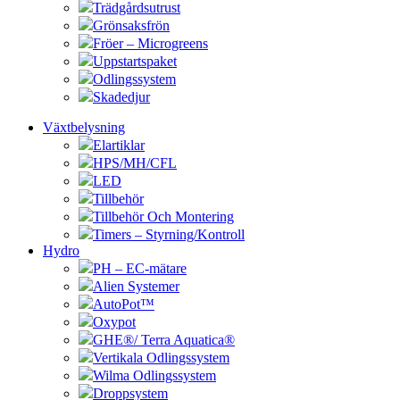
Trädgårdsutrust
Grönsaksfrön
Fröer – Microgreens
Uppstartspaket
Odlingssystem
Skadedjur
Växtbelysning
Elartiklar
HPS/MH/CFL
LED
Tillbehör
Tillbehör Och Montering
Timers – Styrning/Kontroll
Hydro
PH – EC-mätare
Alien Systemer
AutoPot™
Oxypot
GHE®/ Terra Aquatica®
Vertikala Odlingssystem
Wilma Odlingssystem
Droppsystem