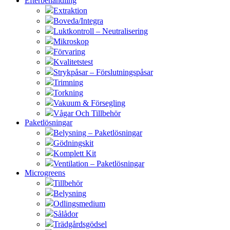
Efterbehandling
Extraktion
Boveda/Integra
Luktkontroll – Neutralisering
Mikroskop
Förvaring
Kvalitetstest
Strykpåsar – Förslutningspåsar
Trimning
Torkning
Vakuum & Försegling
Vågar Och Tillbehör
Paketlösningar
Belysning – Paketlösningar
Gödningskit
Komplett Kit
Ventilation – Paketlösningar
Microgreens
Tillbehör
Belysning
Odlingsmedium
Sålådor
Trädgårdsgödsel