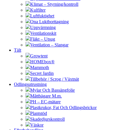
Klimat – Styrning/kontroll
Kulfilter
Luftfuktighet
Ona Luktborttagning
Uppvärmning
Ventilationskit
Fläkt – Utsug
Ventilation – Slangar
Tält
Growtent
HOMEbox®
Mammoth
Secret Jardin
Tillbehör / Scrog / Växtnät
Odlingsutrustning
Mylar Och Bassängfolie
Måttbägare M.m.
PH – EC-mätare
Plastkrukor, Fat Och Odlingsbrickor
Plantstöd
Skadedjurskontroll
Väskor