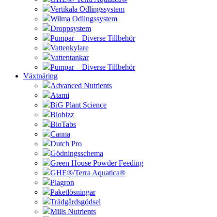
Vertikala Odlingssystem
Wilma Odlingssystem
Droppsystem
Pumpar – Diverse Tillbehör
Vattenkylare
Vattentankar
Pumpar – Diverse Tillbehör
Växtnäring
Advanced Nutrients
Atami
BiG Plant Science
Biobizz
BioTabs
Canna
Dutch Pro
Gödningsschema
Green House Powder Feeding
GHE®/Terra Aquatica®
Plagron
Paketlösningar
Trädgårdsgödsel
Mills Nutrients