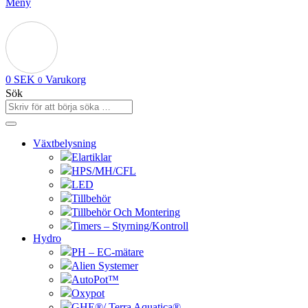
Meny
0
SEK
Varukorg
0
Sök
Växtbelysning
Elartiklar
HPS/MH/CFL
LED
Tillbehör
Tillbehör Och Montering
Timers – Styrning/Kontroll
Hydro
PH – EC-mätare
Alien Systemer
AutoPot™
Oxypot
GHE®/ Terra Aquatica®