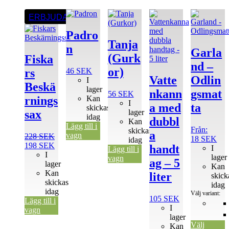
Den
ERBJUDANDE
här
produkten
Padro
har
Tanja
n
flera
Garla
(Gurk
Fiska
varianter.
nd –
De
or)
46
SEK
rs
olika
Vatte
Odlin
I
Beskä
alternativen
lager
nkann
gsmat
56
SEK
kan
Kan
rnings
I
väljas
a med
ta
skickas
lager
sax
på
idag
dubbl
Kan
produktsida
Lägg till i
Från:
skickas
a
vagn
228
SEK
18
SEK
idag
Det
Det
198
SEK
handt
I
Lägg till i
ursprungliga
nuvarande
I
lager
vagn
ag – 5
priset
priset
lager
Kan
var:
är:
Kan
liter
skick
228 SEK.
198 SEK.
skickas
idag
idag
Välj variant:
105
SEK
Lägg till i
I
vagn
lager
Välj
Kan