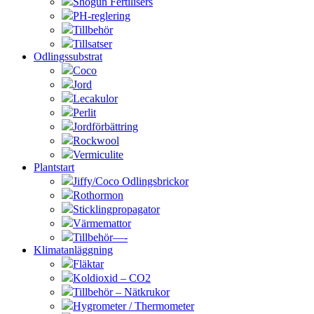
Shogun Fertilisers
PH-reglering
Tillbehör
Tillsatser
Odlingssubstrat
Coco
Jord
Lecakulor
Perlit
Jordförbättring
Rockwool
Vermiculite
Plantstart
Jiffy/Coco Odlingsbrickor
Rothormon
Sticklingpropagator
Värmemattor
Tillbehör—-
Klimatanläggning
Fläktar
Koldioxid – CO2
Tillbehör – Nätkrukor
Hygrometer / Thermometer