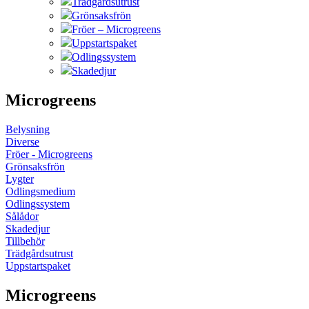
Trädgårdsutrust
Grönsaksfrön
Fröer – Microgreens
Uppstartspaket
Odlingssystem
Skadedjur
Microgreens
Belysning
Diverse
Fröer - Microgreens
Grönsaksfrön
Lygter
Odlingsmedium
Odlingssystem
Sålådor
Skadedjur
Tillbehör
Trädgårdsutrust
Uppstartspaket
Microgreens