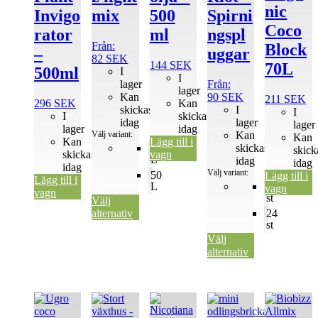
nic
Invigo
mix
500
Spirni
produktsidan
produktsidan
Coco
rator
ml
ngspl
Från:
Block
–
uggar
82
SEK
144
SEK
70L
500ml
I
I
lager
Från:
lager
Kan
90
SEK
211
SEK
296
SEK
Kan
skickas
I
I
I
skickas
idag
lager
lager
lager
idag
Välj variant:
Kan
Kan
Kan
Lägg till i
20
skickas
skick
skickas
vagn
L
idag
idag
idag
Välj variant:
50
Lägg till i
Lägg till i
L
50
vagn
vagn
st
Välj
alternativ
24
st
Välj
alternativ
Den
Den
Den
här
här
här