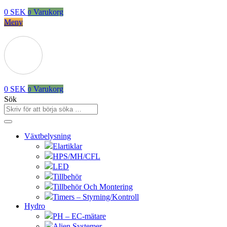
0
SEK
Varukorg
0
Meny
0
SEK
Varukorg
0
Sök
Växtbelysning
Elartiklar
HPS/MH/CFL
LED
Tillbehör
Tillbehör Och Montering
Timers – Styrning/Kontroll
Hydro
PH – EC-mätare
Alien Systemer