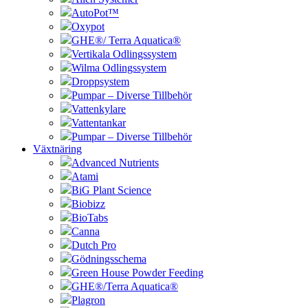
AutoPot™
Oxypot
GHE®/ Terra Aquatica®
Vertikala Odlingssystem
Wilma Odlingssystem
Droppsystem
Pumpar – Diverse Tillbehör
Vattenkylare
Vattentankar
Pumpar – Diverse Tillbehör
Växtnäring
Advanced Nutrients
Atami
BiG Plant Science
Biobizz
BioTabs
Canna
Dutch Pro
Gödningsschema
Green House Powder Feeding
GHE®/Terra Aquatica®
Plagron