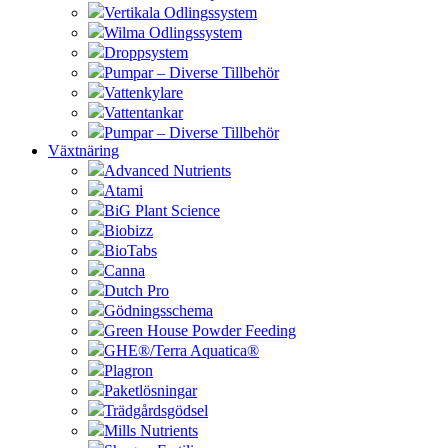
Vertikala Odlingssystem
Wilma Odlingssystem
Droppsystem
Pumpar – Diverse Tillbehör
Vattenkylare
Vattentankar
Pumpar – Diverse Tillbehör
Växtnäring
Advanced Nutrients
Atami
BiG Plant Science
Biobizz
BioTabs
Canna
Dutch Pro
Gödningsschema
Green House Powder Feeding
GHE®/Terra Aquatica®
Plagron
Paketlösningar
Trädgårdsgödsel
Mills Nutrients