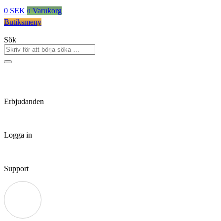
0
SEK
Varukorg
0
Butiksmeny
Sök
Erbjudanden
Logga in
Support