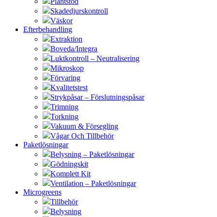
Plantstöd
Skadedjurskontroll
Väskor
Efterbehandling
Extraktion
Boveda/Integra
Luktkontroll – Neutralisering
Mikroskop
Förvaring
Kvalitetstest
Strykpåsar – Förslutningspåsar
Trimning
Torkning
Vakuum & Försegling
Vågar Och Tillbehör
Paketlösningar
Belysning – Paketlösningar
Gödningskit
Komplett Kit
Ventilation – Paketlösningar
Microgreens
Tillbehör
Belysning