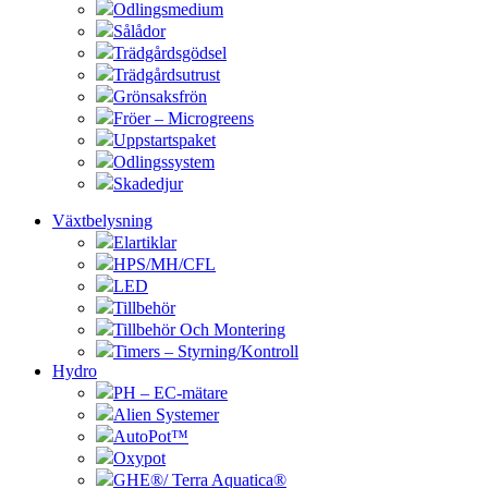
Odlingsmedium
Sålådor
Trädgårdsgödsel
Trädgårdsutrust
Grönsaksfrön
Fröer – Microgreens
Uppstartspaket
Odlingssystem
Skadedjur
Växtbelysning
Elartiklar
HPS/MH/CFL
LED
Tillbehör
Tillbehör Och Montering
Timers – Styrning/Kontroll
Hydro
PH – EC-mätare
Alien Systemer
AutoPot™
Oxypot
GHE®/ Terra Aquatica®