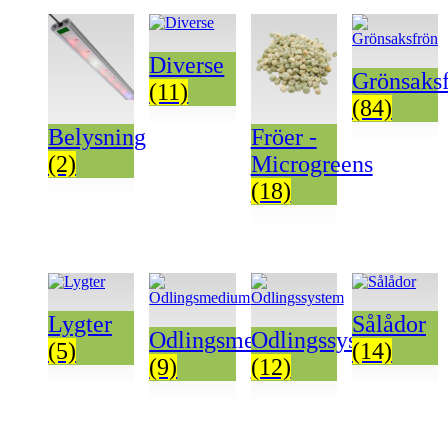
Diverse
Grönsaks
(11)
(84)
Belysning
Fröer -
(2)
Microgreens
(18)
Lygter
Sålådor
Odlingsmedium
Odlingssystem
(5)
(14)
(9)
(12)