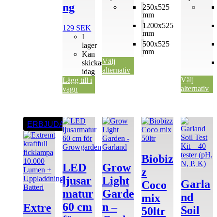
ng
250x525
mm
1200x525
129
SEK
mm
I
500x525
lager
mm
Kan
Välj
skickas
alternativ
idag
Välj
Lägg till i
alternativ
vagn
ERBJUDANDE
Biobiz
LED
Grow
z
ljusar
Light
Garla
Coco
matur
Garde
nd
mix
60 cm
n –
Extre
Soil
50ltr