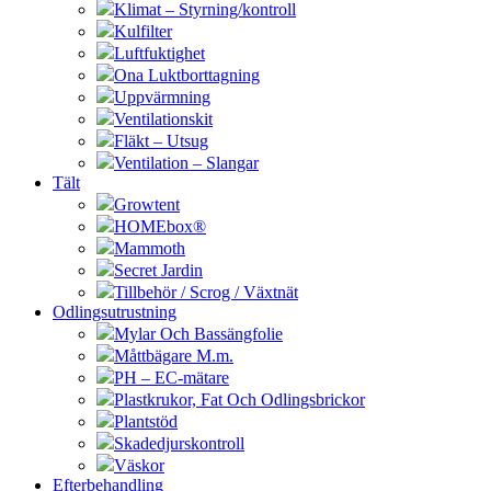
Klimat – Styrning/kontroll
Kulfilter
Luftfuktighet
Ona Luktborttagning
Uppvärmning
Ventilationskit
Fläkt – Utsug
Ventilation – Slangar
Tält
Growtent
HOMEbox®
Mammoth
Secret Jardin
Tillbehör / Scrog / Växtnät
Odlingsutrustning
Mylar Och Bassängfolie
Måttbägare M.m.
PH – EC-mätare
Plastkrukor, Fat Och Odlingsbrickor
Plantstöd
Skadedjurskontroll
Väskor
Efterbehandling