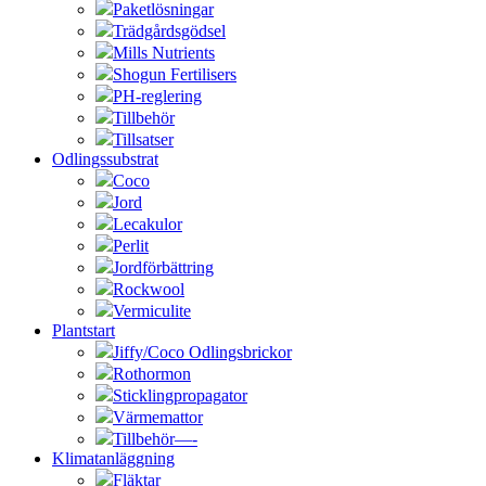
Paketlösningar
Trädgårdsgödsel
Mills Nutrients
Shogun Fertilisers
PH-reglering
Tillbehör
Tillsatser
Odlingssubstrat
Coco
Jord
Lecakulor
Perlit
Jordförbättring
Rockwool
Vermiculite
Plantstart
Jiffy/Coco Odlingsbrickor
Rothormon
Sticklingpropagator
Värmemattor
Tillbehör—-
Klimatanläggning
Fläktar