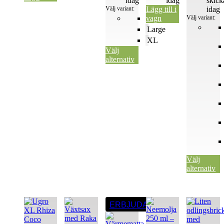
idag
idag
skick
Välj variant:
Lägg till i
idag
vagn
Liten
Välj variant:
Large
XL
Välj
alternativ
Välj
alternativ
Den
Den
ERBJUDANDE
här
här
produkten
produkten