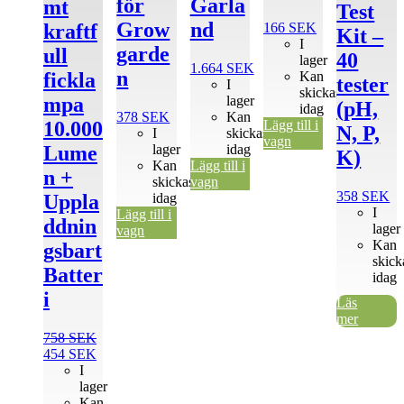
för
Garla
mt
Test
Grow
nd
166
SEK
kraftf
Kit –
I
garde
ull
40
lager
1.664
SEK
n
Kan
fickla
tester
I
skickas
lager
mpa
(pH,
idag
378
SEK
Kan
Lägg till i
10.000
N, P,
I
skickas
vagn
lager
idag
Lume
K)
Kan
Lägg till i
n +
skickas
vagn
358
SEK
idag
Uppla
I
Lägg till i
ddnin
lager
vagn
Kan
gsbart
skick
Batter
idag
i
Läs
mer
758
SEK
Det
Det
454
SEK
ursprungliga
nuvarande
I
priset
priset
lager
var:
är:
Kan