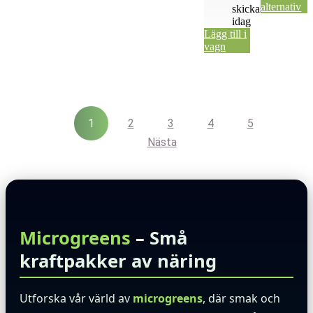
alternativ
skickas
idag
Lägg till i
vagn
1
2
3
4
5
Nästa
Microgreens
– Små
kraftpakker av näring
Utforska vår värld av
microgreens
, där smak och