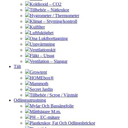
Koldioxid – CO2
Tillbehör – Nätkrukor
Hygrometer / Thermometer
Klimat – Styrning/kontroll
Kulfilter
Luftfuktighet
Ona Luktborttagning
Uppvärmning
Ventilationskit
Fläkt – Utsug
Ventilation – Slangar
Tält
Growtent
HOMEbox®
Mammoth
Secret Jardin
Tillbehör / Scrog / Växtnät
Odlingsutrustning
Mylar Och Bassängfolie
Måttbägare M.m.
PH – EC-mätare
Plastkrukor, Fat Och Odlingsbrickor