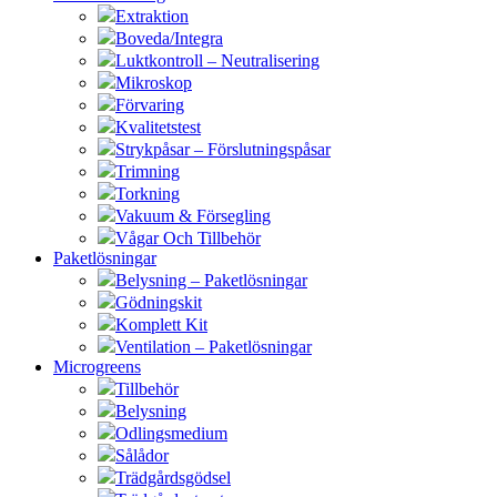
Extraktion
Boveda/Integra
Luktkontroll – Neutralisering
Mikroskop
Förvaring
Kvalitetstest
Strykpåsar – Förslutningspåsar
Trimning
Torkning
Vakuum & Försegling
Vågar Och Tillbehör
Paketlösningar
Belysning – Paketlösningar
Gödningskit
Komplett Kit
Ventilation – Paketlösningar
Microgreens
Tillbehör
Belysning
Odlingsmedium
Sålådor
Trädgårdsgödsel