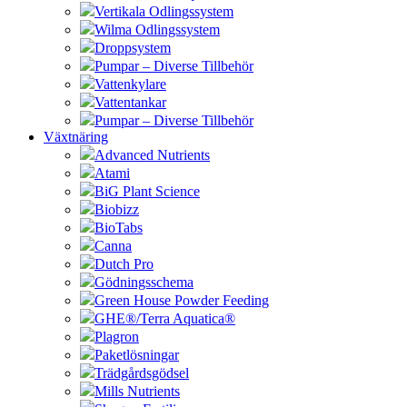
Vertikala Odlingssystem
Wilma Odlingssystem
Droppsystem
Pumpar – Diverse Tillbehör
Vattenkylare
Vattentankar
Pumpar – Diverse Tillbehör
Växtnäring
Advanced Nutrients
Atami
BiG Plant Science
Biobizz
BioTabs
Canna
Dutch Pro
Gödningsschema
Green House Powder Feeding
GHE®/Terra Aquatica®
Plagron
Paketlösningar
Trädgårdsgödsel
Mills Nutrients