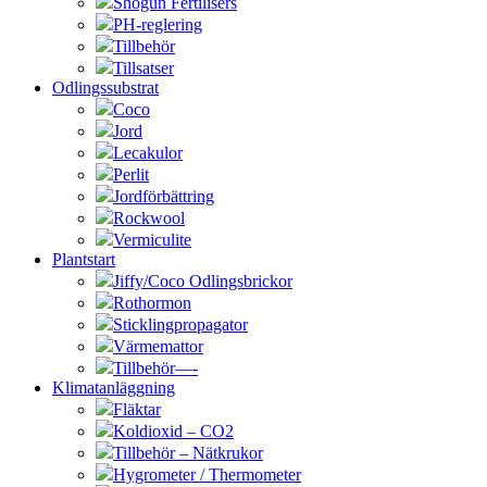
Shogun Fertilisers
PH-reglering
Tillbehör
Tillsatser
Odlingssubstrat
Coco
Jord
Lecakulor
Perlit
Jordförbättring
Rockwool
Vermiculite
Plantstart
Jiffy/Coco Odlingsbrickor
Rothormon
Sticklingpropagator
Värmemattor
Tillbehör—-
Klimatanläggning
Fläktar
Koldioxid – CO2
Tillbehör – Nätkrukor
Hygrometer / Thermometer