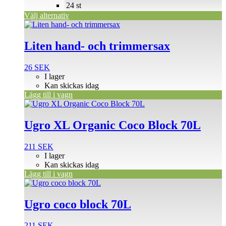
väljas
24 st
på
Välj alternativ
produktsidan
Liten hand- och trimmersax
26
SEK
I lager
Kan skickas idag
Lägg till i vagn
Ugro XL Organic Coco Block 70L
211
SEK
I lager
Kan skickas idag
Lägg till i vagn
Ugro coco block 70L
211
SEK