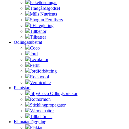
Paketlösningar
Trädgårdsgödsel
Mills Nutrients
Shogun Fertilisers
PH-reglering
Tillbehör
Tillsatser
Odlingssubstrat
Coco
Jord
Lecakulor
Perlit
Jordförbättring
Rockwool
Vermiculite
Plantstart
Jiffy/Coco Odlingsbrickor
Rothormon
Sticklingpropagator
Värmemattor
Tillbehör—-
Klimatanläggning
Fläktar