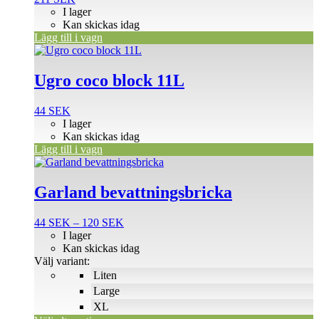
I lager
Kan skickas idag
Lägg till i vagn
Ugro coco block 11L
44
SEK
I lager
Kan skickas idag
Lägg till i vagn
Den
här
produkten
Garland bevattningsbricka
har
flera
Prisintervall:
44
SEK
–
120
SEK
varianter.
44 SEK
I lager
De
till
Kan skickas idag
olika
120 SEK
Välj variant:
alternativen
Liten
kan
väljas
Large
på
XL
produktsidan