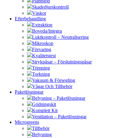
Plantstöd
Skadedjurskontroll
Väskor
Efterbehandling
Extraktion
Boveda/Integra
Luktkontroll – Neutralisering
Mikroskop
Förvaring
Kvalitetstest
Strykpåsar – Förslutningspåsar
Trimning
Torkning
Vakuum & Försegling
Vågar Och Tillbehör
Paketlösningar
Belysning – Paketlösningar
Gödningskit
Komplett Kit
Ventilation – Paketlösningar
Microgreens
Tillbehör
Belysning