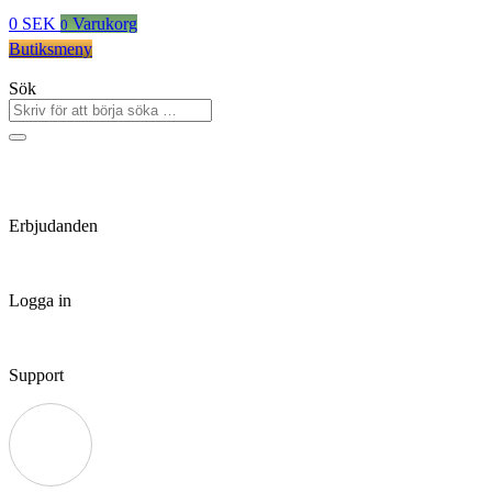
0
SEK
Varukorg
0
Butiksmeny
Sök
Erbjudanden
Logga in
Support