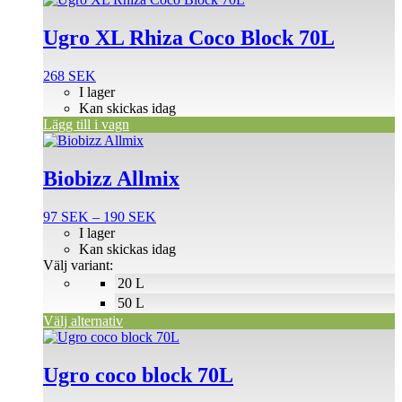
Ugro XL Rhiza Coco Block 70L
268
SEK
I lager
Kan skickas idag
Lägg till i vagn
Den
här
produkten
Biobizz Allmix
har
flera
Prisintervall:
97
SEK
–
190
SEK
varianter.
97 SEK
I lager
De
till
Kan skickas idag
olika
190 SEK
Välj variant:
alternativen
20 L
kan
väljas
50 L
på
Välj alternativ
produktsidan
Ugro coco block 70L