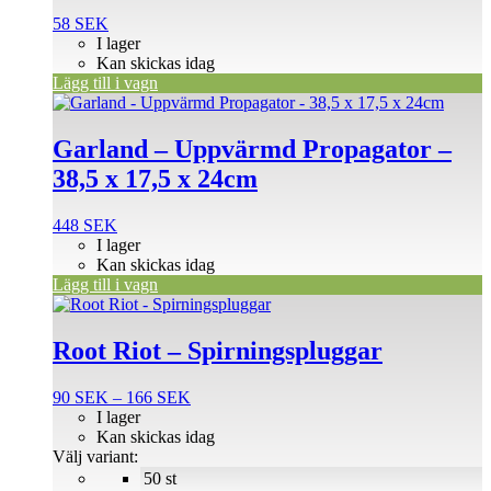
58
SEK
I lager
Kan skickas idag
Lägg till i vagn
Garland – Uppvärmd Propagator –
38,5 x 17,5 x 24cm
448
SEK
I lager
Kan skickas idag
Lägg till i vagn
Den
här
produkten
Root Riot – Spirningspluggar
har
flera
Prisintervall:
90
SEK
–
166
SEK
varianter.
90 SEK
I lager
De
till
Kan skickas idag
olika
166 SEK
Välj variant:
alternativen
50 st
kan