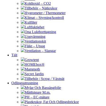
Koldioxid – CO2
Tillbehör – Nätkrukor
Hygrometer / Thermometer
Klimat – Styrning/kontroll
Kulfilter
Luftfuktighet
Ona Luktborttagning
Uppvärmning
Ventilationskit
Fläkt – Utsug
Ventilation – Slangar
Tält
Growtent
HOMEbox®
Mammoth
Secret Jardin
Tillbehör / Scrog / Växtnät
Odlingsutrustning
Mylar Och Bassängfolie
Måttbägare M.m.
PH – EC-mätare
Plastkrukor, Fat Och Odlingsbrickor