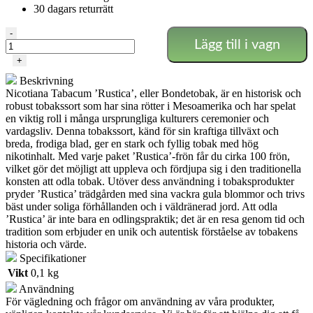
30 dagars returrätt
Nicotiana
-
Lägg till i vagn
Tabacum
Rustica
+
'Bondetobak'
Beskrivning
mängd
Nicotiana Tabacum ’Rustica’, eller Bondetobak, är en historisk och
robust tobakssort som har sina rötter i Mesoamerika och har spelat
en viktig roll i många ursprungliga kulturers ceremonier och
vardagsliv. Denna tobakssort, känd för sin kraftiga tillväxt och
breda, frodiga blad, ger en stark och fyllig tobak med hög
nikotinhalt. Med varje paket ’Rustica’-frön får du cirka 100 frön,
vilket gör det möjligt att uppleva och fördjupa sig i den traditionella
konsten att odla tobak. Utöver dess användning i tobaksprodukter
pryder ’Rustica’ trädgården med sina vackra gula blommor och trivs
bäst under soliga förhållanden och i väldränerad jord. Att odla
’Rustica’ är inte bara en odlingspraktik; det är en resa genom tid och
tradition som erbjuder en unik och autentisk förståelse av tobakens
historia och värde.
Specifikationer
Vikt
0,1 kg
Användning
För vägledning och frågor om användning av våra produkter,