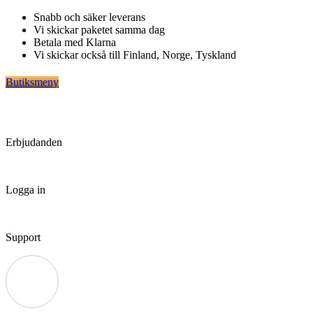
Hoppa
Snabb och säker leverans
till
Vi skickar paketet samma dag
innehåll
Betala med Klarna
Vi skickar också till Finland, Norge, Tyskland
Butiksmeny
Erbjudanden
Logga in
Support