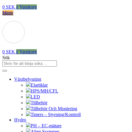
0
SEK
Varukorg
0
Meny
0
SEK
Varukorg
0
Sök
Växtbelysning
Elartiklar
HPS/MH/CFL
LED
Tillbehör
Tillbehör Och Montering
Timers – Styrning/Kontroll
Hydro
PH – EC-mätare
Alien Systemer