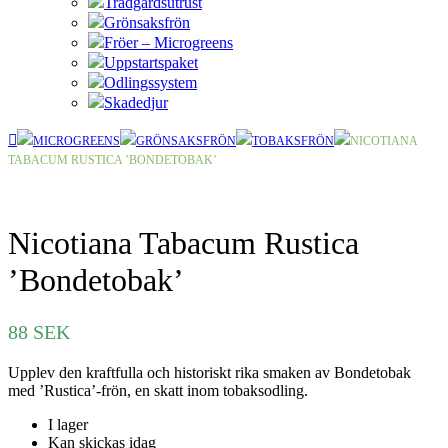
Trädgårdsutrust
Grönsaksfrön
Fröer – Microgreens
Uppstartspaket
Odlingssystem
Skadedjur
MICROGREENS
GRÖNSAKSFRÖN
TOBAKSFRÖN
NICOTIANA
TABACUM RUSTICA ’BONDETOBAK’
Nicotiana Tabacum Rustica
’Bondetobak’
88
SEK
Upplev den kraftfulla och historiskt rika smaken av Bondetobak
med ’Rustica’-frön, en skatt inom tobaksodling.
I lager
Kan skickas idag