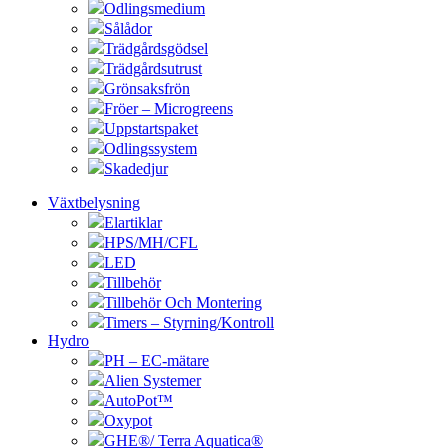
Odlingsmedium
Sålådor
Trädgårdsgödsel
Trädgårdsutrust
Grönsaksfrön
Fröer – Microgreens
Uppstartspaket
Odlingssystem
Skadedjur
Växtbelysning
Elartiklar
HPS/MH/CFL
LED
Tillbehör
Tillbehör Och Montering
Timers – Styrning/Kontroll
Hydro
PH – EC-mätare
Alien Systemer
AutoPot™
Oxypot
GHE®/ Terra Aquatica®