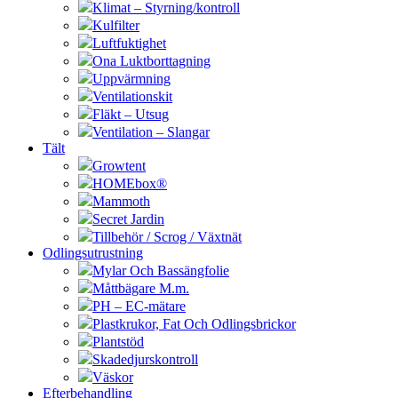
Klimat – Styrning/kontroll
Kulfilter
Luftfuktighet
Ona Luktborttagning
Uppvärmning
Ventilationskit
Fläkt – Utsug
Ventilation – Slangar
Tält
Growtent
HOMEbox®
Mammoth
Secret Jardin
Tillbehör / Scrog / Växtnät
Odlingsutrustning
Mylar Och Bassängfolie
Måttbägare M.m.
PH – EC-mätare
Plastkrukor, Fat Och Odlingsbrickor
Plantstöd
Skadedjurskontroll
Väskor
Efterbehandling