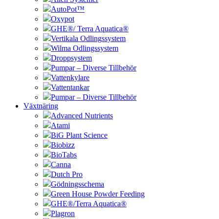
AutoPot™
Oxypot
GHE®/ Terra Aquatica®
Vertikala Odlingssystem
Wilma Odlingssystem
Droppsystem
Pumpar – Diverse Tillbehör
Vattenkylare
Vattentankar
Pumpar – Diverse Tillbehör
Växtnäring
Advanced Nutrients
Atami
BiG Plant Science
Biobizz
BioTabs
Canna
Dutch Pro
Gödningsschema
Green House Powder Feeding
GHE®/Terra Aquatica®
Plagron