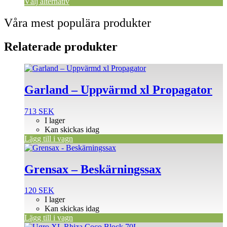
Välj alternativ
Våra mest populära produkter
Relaterade produkter
Garland – Uppvärmd xl Propagator
713
SEK
I lager
Kan skickas idag
Lägg till i vagn
Grensax – Beskärningssax
120
SEK
I lager
Kan skickas idag
Lägg till i vagn