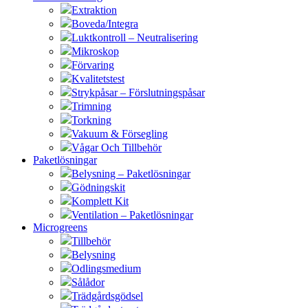
Extraktion
Boveda/Integra
Luktkontroll – Neutralisering
Mikroskop
Förvaring
Kvalitetstest
Strykpåsar – Förslutningspåsar
Trimning
Torkning
Vakuum & Försegling
Vågar Och Tillbehör
Paketlösningar
Belysning – Paketlösningar
Gödningskit
Komplett Kit
Ventilation – Paketlösningar
Microgreens
Tillbehör
Belysning
Odlingsmedium
Sålådor
Trädgårdsgödsel