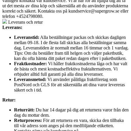
vänligen kontakta vår kundservice. Vi är här för att hjälpa dig att få
ut det mesta av dina köp och säkerställa att du använder produkterna
korrekt och säkert. Kontakta oss på
kundservice@supergrow.se
eller
telefon +4524798080.
Leverans och retur
Leverans:
Leveranstid:
Alla beställningar packas och skickas dagligen
mellan 09-18. I de flesta fall skickas alla beställningar samma
dag. Leveranstiden är normalt mellan 16 timmar och 1 vardag.
Tips: Om du beställer fram till helgen och väljer paketbutik,
kan du ofta hämta ditt paket redan dagen efter i paketbutiken.
Fraktkostnader:
Vi håller fraktkostnaderna låga och har valt
de bästa och mest kostnadseffektiva fraktalternativen. Vi
erbjuder alltid full garanti på alla dina leveranser.
Leveransmetod:
Vi använder pålitliga fraktföretag som
PostNord och GLS för att säkerställa att dina varor levereras
säkert och i tid.
Retur:
Returrätt:
Du har 14 dagar på dig att returnera varor från den
dag du mottar dem.
Returprocess:
För att returnera en vara, skicka den tillbaka
till vår adress som anges på den medföljande etiketten.
Kontakta gärna vår kundservice på