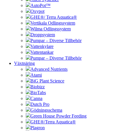
AutoPot™
Oxypot
GHE®/ Terra Aquatica®
Vertikala Odlingssystem
Wilma Odlingssystem
Droppsystem
Pumpar – Diverse Tillbehör
Vattenkylare
Vattentankar
Pumpar – Diverse Tillbehör
Växtnäring
Advanced Nutrients
Atami
BiG Plant Science
Biobizz
BioTabs
Canna
Dutch Pro
Gödningsschema
Green House Powder Feeding
GHE®/Terra Aquatica®
Plagron