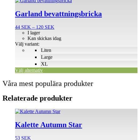
Den
här
produkten
Garland bevattningsbricka
har
flera
Prisintervall:
44
SEK
–
120
SEK
varianter.
44 SEK
I lager
De
till
Kan skickas idag
olika
120 SEK
Välj variant:
alternativen
Liten
kan
väljas
Large
på
XL
produktsidan
Välj alternativ
Våra mest populära produkter
Relaterade produkter
Kalette Autumn Star
53
SEK