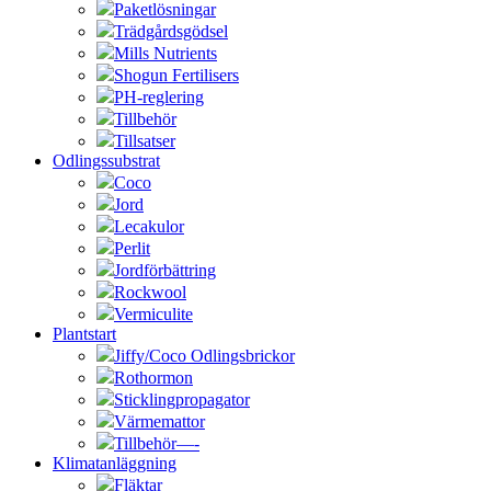
Paketlösningar
Trädgårdsgödsel
Mills Nutrients
Shogun Fertilisers
PH-reglering
Tillbehör
Tillsatser
Odlingssubstrat
Coco
Jord
Lecakulor
Perlit
Jordförbättring
Rockwool
Vermiculite
Plantstart
Jiffy/Coco Odlingsbrickor
Rothormon
Sticklingpropagator
Värmemattor
Tillbehör—-
Klimatanläggning
Fläktar