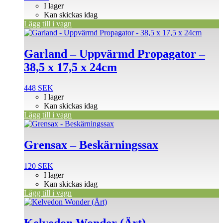
I lager
Kan skickas idag
Lägg till i vagn
Garland – Uppvärmd Propagator –
38,5 x 17,5 x 24cm
448
SEK
I lager
Kan skickas idag
Lägg till i vagn
Grensax – Beskärningssax
120
SEK
I lager
Kan skickas idag
Lägg till i vagn