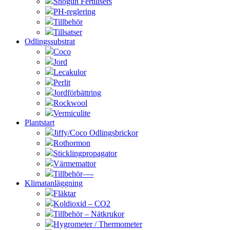
Shogun Fertilisers
PH-reglering
Tillbehör
Tillsatser
Odlingssubstrat
Coco
Jord
Lecakulor
Perlit
Jordförbättring
Rockwool
Vermiculite
Plantstart
Jiffy/Coco Odlingsbrickor
Rothormon
Sticklingpropagator
Värmemattor
Tillbehör—-
Klimatanläggning
Fläktar
Koldioxid – CO2
Tillbehör – Nätkrukor
Hygrometer / Thermometer