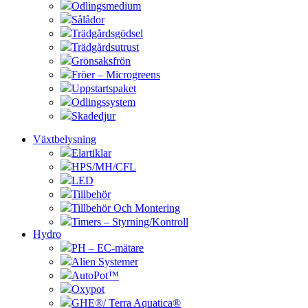
Odlingsmedium
Sålådor
Trädgårdsgödsel
Trädgårdsutrust
Grönsaksfrön
Fröer – Microgreens
Uppstartspaket
Odlingssystem
Skadedjur
Växtbelysning
Elartiklar
HPS/MH/CFL
LED
Tillbehör
Tillbehör Och Montering
Timers – Styrning/Kontroll
Hydro
PH – EC-mätare
Alien Systemer
AutoPot™
Oxypot
GHE®/ Terra Aquatica®