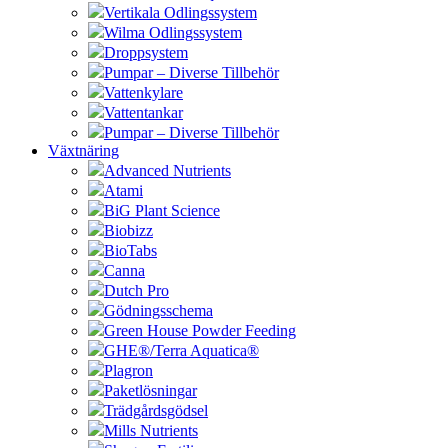
Vertikala Odlingssystem
Wilma Odlingssystem
Droppsystem
Pumpar – Diverse Tillbehör
Vattenkylare
Vattentankar
Pumpar – Diverse Tillbehör
Växtnäring
Advanced Nutrients
Atami
BiG Plant Science
Biobizz
BioTabs
Canna
Dutch Pro
Gödningsschema
Green House Powder Feeding
GHE®/Terra Aquatica®
Plagron
Paketlösningar
Trädgårdsgödsel
Mills Nutrients