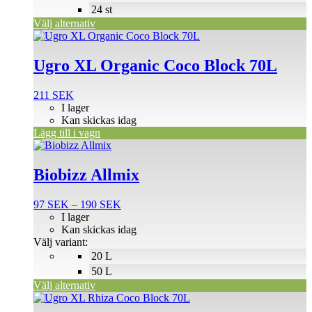
väljas
24 st
på
Välj alternativ
produktsidan
Ugro XL Organic Coco Block 70L
211
SEK
I lager
Kan skickas idag
Lägg till i vagn
Den
här
produkten
Biobizz Allmix
har
flera
Prisintervall:
97
SEK
–
190
SEK
varianter.
97 SEK
I lager
De
till
Kan skickas idag
olika
190 SEK
Välj variant:
alternativen
20 L
kan
väljas
50 L
på
Välj alternativ
produktsidan