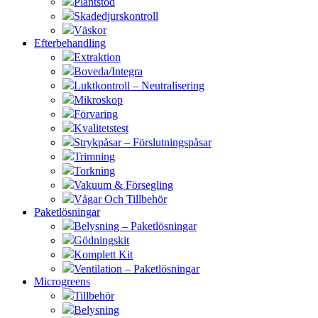
Plantstöd
Skadedjurskontroll
Väskor
Efterbehandling
Extraktion
Boveda/Integra
Luktkontroll – Neutralisering
Mikroskop
Förvaring
Kvalitetstest
Strykpåsar – Förslutningspåsar
Trimning
Torkning
Vakuum & Försegling
Vågar Och Tillbehör
Paketlösningar
Belysning – Paketlösningar
Gödningskit
Komplett Kit
Ventilation – Paketlösningar
Microgreens
Tillbehör
Belysning