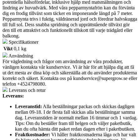
potentiella hälsofördelar, inklusive hjälp med matsmältningen och
lindring av huvudvärk. Med våra pepparmyntafrön kan du förvänta
dig en frodig tillväxt som täcker en imponerande längd på 7 meter.
Pepparmynta trivs i fuktig, väldränerad jord och föredrar halvskugga
till full sol. Dess snabba spridning och upprättstående tillväxt gör
den till ett attraktivt och funktionellt tillskott till varje trädgård eller
balkong.
Specifikationer
Vikt
0,1 kg
Användning
För vägledning och frågor om användning av våra produkter,
vänligen kontakta vår kundservice. Vi är här för att hjälpa dig att få
ut det mesta av dina köp och säkerställa att du använder produkterna
korrekt och säkert. Kontakta oss på
kundservice@supergrow.se
eller
telefon +4524798080.
Leverans och retur
Leverans:
Leveranstid:
Alla beställningar packas och skickas dagligen
mellan 09-18. I de flesta fall skickas alla beställningar samma
dag. Leveranstiden är normalt mellan 16 timmar och 1 vardag.
Tips: Om du beställer fram till helgen och väljer paketbutik,
kan du ofta hämta ditt paket redan dagen efter i paketbutiken.
Fraktkostnader:
Vi håller fraktkostnaderna låga och har valt