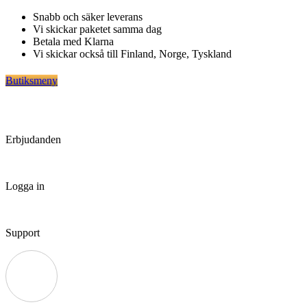
Hoppa
Snabb och säker leverans
till
Vi skickar paketet samma dag
innehåll
Betala med Klarna
Vi skickar också till Finland, Norge, Tyskland
Butiksmeny
Erbjudanden
Logga in
Support