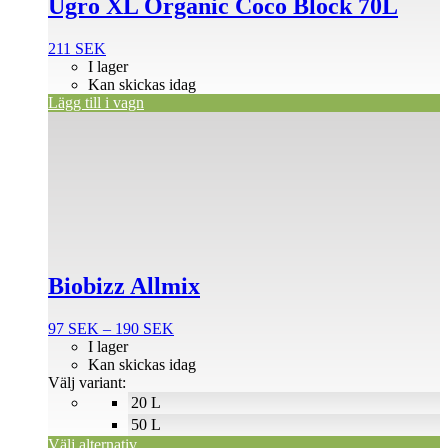
Ugro XL Organic Coco Block 70L
211
SEK
I lager
Kan skickas idag
Lägg till i vagn
Den
här
produkten
har
flera
varianter.
De
olika
alternativen
Biobizz Allmix
kan
väljas
på
Prisintervall:
97
SEK
–
190
SEK
produktsidan
97 SEK
I lager
till
Kan skickas idag
190 SEK
Välj variant:
20 L
50 L
Välj alternativ