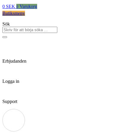
0
SEK
Varukorg
0
Butiksmeny
Sök
Erbjudanden
Logga in
Support