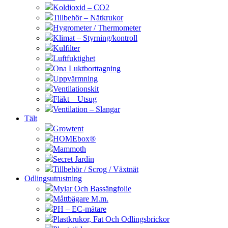
Koldioxid – CO2
Tillbehör – Nätkrukor
Hygrometer / Thermometer
Klimat – Styrning/kontroll
Kulfilter
Luftfuktighet
Ona Luktborttagning
Uppvärmning
Ventilationskit
Fläkt – Utsug
Ventilation – Slangar
Tält
Growtent
HOMEbox®
Mammoth
Secret Jardin
Tillbehör / Scrog / Växtnät
Odlingsutrustning
Mylar Och Bassängfolie
Måttbägare M.m.
PH – EC-mätare
Plastkrukor, Fat Och Odlingsbrickor