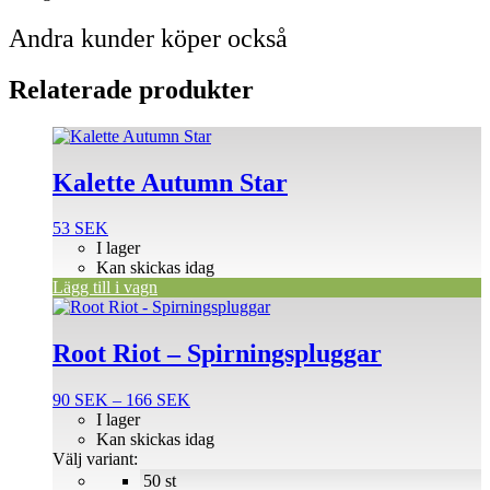
Andra kunder köper också
Relaterade produkter
Kalette Autumn Star
53
SEK
I lager
Kan skickas idag
Lägg till i vagn
Den
här
produkten
Root Riot – Spirningspluggar
har
flera
Prisintervall:
90
SEK
–
166
SEK
varianter.
90 SEK
I lager
De
till
Kan skickas idag
olika
166 SEK
Välj variant:
alternativen
50 st
kan