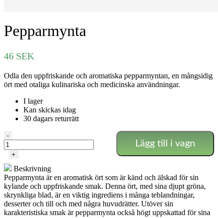
Pepparmynta
46
SEK
Odla den uppfriskande och aromatiska pepparmyntan, en mångsidig
ört med otaliga kulinariska och medicinska användningar.
I lager
Kan skickas idag
30 dagars returrätt
Pepparmynta
-
Lägg till i vagn
mängd
+
Beskrivning
Pepparmynta är en aromatisk ört som är känd och älskad för sin
kylande och uppfriskande smak. Denna ört, med sina djupt gröna,
skrynkliga blad, är en viktig ingrediens i många teblandningar,
desserter och till och med några huvudrätter. Utöver sin
karakteristiska smak är pepparmynta också högt uppskattad för sina