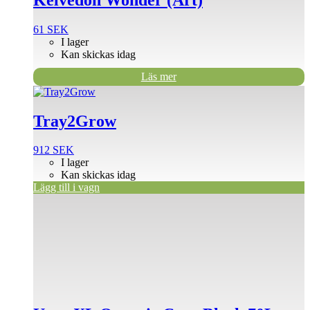
Kelvedon Wonder (Ärt)
61
SEK
I lager
Kan skickas idag
Läs mer
Tray2Grow
912
SEK
I lager
Kan skickas idag
Lägg till i vagn