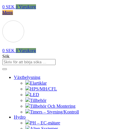
0
SEK
Varukorg
0
Meny
0
SEK
Varukorg
0
Sök
Växtbelysning
Elartiklar
HPS/MH/CFL
LED
Tillbehör
Tillbehör Och Montering
Timers – Styrning/Kontroll
Hydro
PH – EC-mätare
Alien Systemer