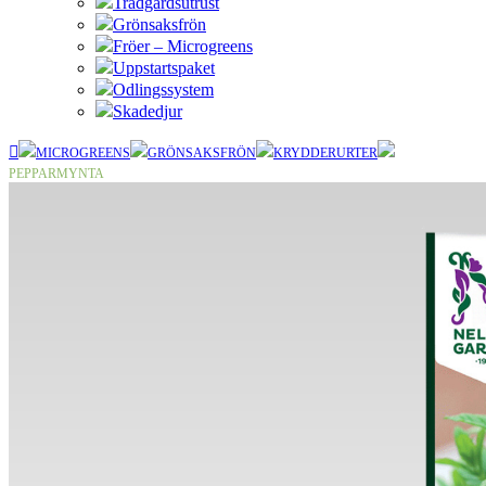
Trädgårdsutrust
Grönsaksfrön
Fröer – Microgreens
Uppstartspaket
Odlingssystem
Skadedjur
MICROGREENS
GRÖNSAKSFRÖN
KRYDDERURTER
PEPPARMYNTA