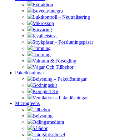
Extraktion
Boveda/Integra
Luktkontroll – Neutralisering
Mikroskop
Förvaring
Kvalitetstest
Strykpåsar – Förslutningspåsar
Trimning
Torkning
Vakuum & Försegling
Vågar Och Tillbehör
Paketlösningar
Belysning – Paketlösningar
Gödningskit
Komplett Kit
Ventilation – Paketlösningar
Microgreens
Tillbehör
Belysning
Odlingsmedium
Sålådor
Trädgårdsgödsel