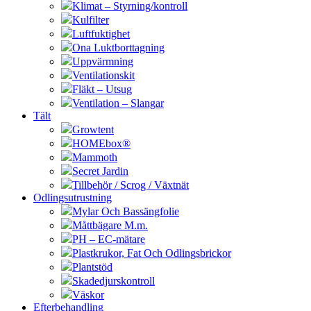
Klimat – Styrning/kontroll
Kulfilter
Luftfuktighet
Ona Luktborttagning
Uppvärmning
Ventilationskit
Fläkt – Utsug
Ventilation – Slangar
Tält
Growtent
HOMEbox®
Mammoth
Secret Jardin
Tillbehör / Scrog / Växtnät
Odlingsutrustning
Mylar Och Bassängfolie
Måttbägare M.m.
PH – EC-mätare
Plastkrukor, Fat Och Odlingsbrickor
Plantstöd
Skadedjurskontroll
Väskor
Efterbehandling