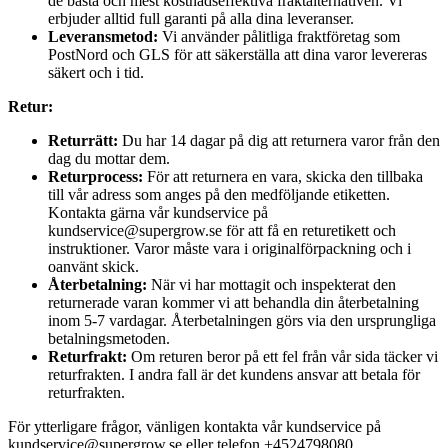
de bästa och mest kostnadseffektiva fraktalternativen. Vi
erbjuder alltid full garanti på alla dina leveranser.
Leveransmetod:
Vi använder pålitliga fraktföretag som
PostNord och GLS för att säkerställa att dina varor levereras
säkert och i tid.
Retur:
Returrätt:
Du har 14 dagar på dig att returnera varor från den
dag du mottar dem.
Returprocess:
För att returnera en vara, skicka den tillbaka
till vår adress som anges på den medföljande etiketten.
Kontakta gärna vår kundservice på
kundservice@supergrow.se för att få en returetikett och
instruktioner. Varor måste vara i originalförpackning och i
oanvänt skick.
Återbetalning:
När vi har mottagit och inspekterat den
returnerade varan kommer vi att behandla din återbetalning
inom 5-7 vardagar. Återbetalningen görs via den ursprungliga
betalningsmetoden.
Returfrakt:
Om returen beror på ett fel från vår sida täcker vi
returfrakten. I andra fall är det kundens ansvar att betala för
returfrakten.
För ytterligare frågor, vänligen kontakta vår kundservice på
kundservice@supergrow.se eller telefon +4524798080.