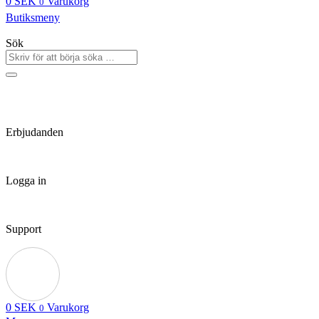
0
SEK
Varukorg
0
Butiksmeny
Sök
Erbjudanden
Logga in
Support
0
SEK
Varukorg
0