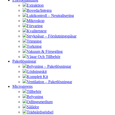
Efterbehandling
Extraktion
Boveda/Integra
Luktkontroll – Neutralisering
Mikroskop
Förvaring
Kvalitetstest
Strykpåsar – Förslutningspåsar
Trimning
Torkning
Vakuum & Försegling
Vågar Och Tillbehör
Paketlösningar
Belysning – Paketlösningar
Gödningskit
Komplett Kit
Ventilation – Paketlösningar
Microgreens
Tillbehör
Belysning
Odlingsmedium
Sålådor
Trädgårdsgödsel