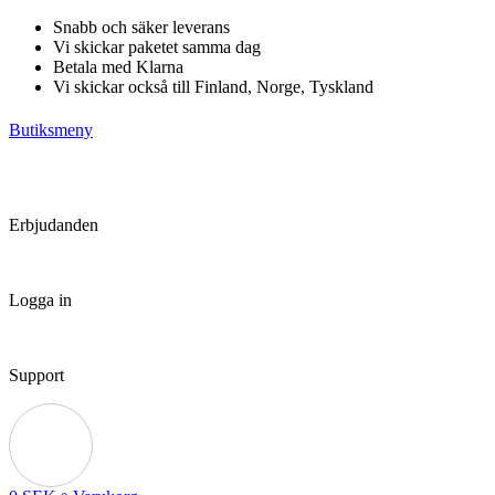
Hoppa
Snabb och säker leverans
till
Vi skickar paketet samma dag
innehåll
Betala med Klarna
Vi skickar också till Finland, Norge, Tyskland
Butiksmeny
Erbjudanden
Logga in
Support