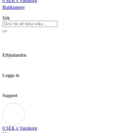
0
SEK
Varukorg
0
Butiksmeny
Sök
Erbjudanden
Logga in
Support
0
SEK
Varukorg
0