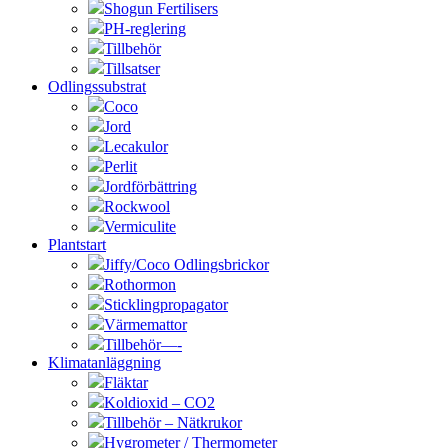
Shogun Fertilisers
PH-reglering
Tillbehör
Tillsatser
Odlingssubstrat
Coco
Jord
Lecakulor
Perlit
Jordförbättring
Rockwool
Vermiculite
Plantstart
Jiffy/Coco Odlingsbrickor
Rothormon
Sticklingpropagator
Värmemattor
Tillbehör—-
Klimatanläggning
Fläktar
Koldioxid – CO2
Tillbehör – Nätkrukor
Hygrometer / Thermometer