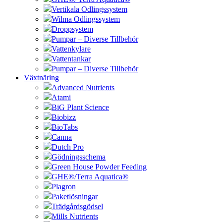
Vertikala Odlingssystem
Wilma Odlingssystem
Droppsystem
Pumpar – Diverse Tillbehör
Vattenkylare
Vattentankar
Pumpar – Diverse Tillbehör
Växtnäring
Advanced Nutrients
Atami
BiG Plant Science
Biobizz
BioTabs
Canna
Dutch Pro
Gödningsschema
Green House Powder Feeding
GHE®/Terra Aquatica®
Plagron
Paketlösningar
Trädgårdsgödsel
Mills Nutrients