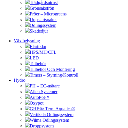
Trädgårdsutrust
Grönsaksfrön
Fröer – Microgreens
Uppstartspaket
Odlingssystem
Skadedjur
Växtbelysning
Elartiklar
HPS/MH/CFL
LED
Tillbehör
Tillbehör Och Montering
Timers – Styrning/Kontroll
Hydro
PH – EC-mätare
Alien Systemer
AutoPot™
Oxypot
GHE®/ Terra Aquatica®
Vertikala Odlingssystem
Wilma Odlingssystem
Droppsystem