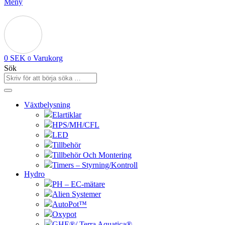
Meny
0
SEK
Varukorg
0
Sök
Växtbelysning
Elartiklar
HPS/MH/CFL
LED
Tillbehör
Tillbehör Och Montering
Timers – Styrning/Kontroll
Hydro
PH – EC-mätare
Alien Systemer
AutoPot™
Oxypot
GHE®/ Terra Aquatica®