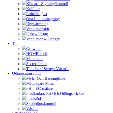
Klimat – Styrning/kontroll
Kulfilter
Luftfuktighet
Ona Luktborttagning
Uppvärmning
Ventilationskit
Fläkt – Utsug
Ventilation – Slangar
Tält
Growtent
HOMEbox®
Mammoth
Secret Jardin
Tillbehör / Scrog / Växtnät
Odlingsutrustning
Mylar Och Bassängfolie
Måttbägare M.m.
PH – EC-mätare
Plastkrukor, Fat Och Odlingsbrickor
Plantstöd
Skadedjurskontroll
Väskor