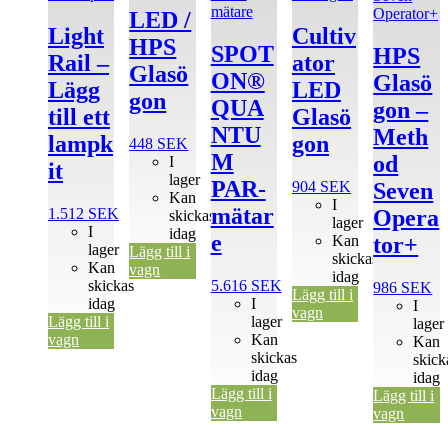
LED /
Light
Cultiv
HPS
SPOT
HPS
Rail –
ator
Glasö
ON®
Glasö
Lägg
LED
gon
QUA
gon –
till ett
Glasö
NTU
Meth
lampk
gon
448
SEK
M
od
I
it
lager
PAR-
904
SEK
Seven
Kan
I
mätar
1.512
SEK
Opera
skickas
lager
I
idag
e
Kan
tor+
lager
Lägg till i
skickas
Kan
vagn
idag
skickas
5.616
SEK
986
SEK
Lägg till i
idag
I
I
vagn
Lägg till i
lager
lager
vagn
Kan
Kan
skickas
skick
idag
idag
Lägg till i
Lägg till i
vagn
vagn