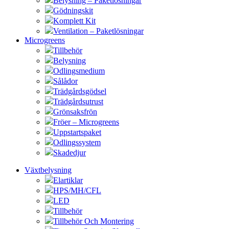
Belysning – Paketlösningar
Gödningskit
Komplett Kit
Ventilation – Paketlösningar
Microgreens
Tillbehör
Belysning
Odlingsmedium
Sålådor
Trädgårdsgödsel
Trädgårdsutrust
Grönsaksfrön
Fröer – Microgreens
Uppstartspaket
Odlingssystem
Skadedjur
Växtbelysning
Elartiklar
HPS/MH/CFL
LED
Tillbehör
Tillbehör Och Montering