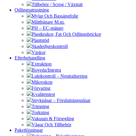
Tillbehör / Scrog / Växtnät
Odlingsutrustning
Mylar Och Bassängfolie
Måttbägare M.m.
PH – EC-mätare
Plastkrukor, Fat Och Odlingsbrickor
Plantstöd
Skadedjurskontroll
Väskor
Efterbehandling
Extraktion
Boveda/Integra
Luktkontroll – Neutralisering
Mikroskop
Förvaring
Kvalitetstest
Strykpåsar – Förslutningspåsar
Trimning
Torkning
Vakuum & Försegling
Vågar Och Tillbehör
Paketlösningar