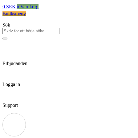
0
SEK
Varukorg
0
Butiksmeny
Sök
Erbjudanden
Logga in
Support