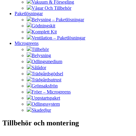
Vakuum & Försegling
Vågar Och Tillbehör
Paketlösningar
Belysning – Paketlösningar
Gödningskit
Komplett Kit
Ventilation – Paketlösningar
Microgreens
Tillbehör
Belysning
Odlingsmedium
Sålådor
Trädgårdsgödsel
Trädgårdsutrust
Grönsaksfrön
Fröer – Microgreens
Uppstartspaket
Odlingssystem
Skadedjur
Tillbehör och montering