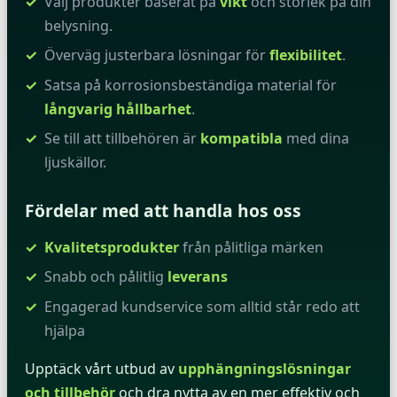
Välj produkter baserat på
vikt
och storlek på din
belysning.
Överväg justerbara lösningar för
flexibilitet
.
Satsa på korrosionsbeständiga material för
långvarig hållbarhet
.
Se till att tillbehören är
kompatibla
med dina
ljuskällor.
Fördelar med att handla hos oss
Kvalitetsprodukter
från pålitliga märken
Snabb och pålitlig
leverans
Engagerad kundservice som alltid står redo att
hjälpa
Upptäck vårt utbud av
upphängningslösningar
och tillbehör
och dra nytta av en mer effektiv och