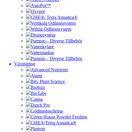
AutoPot™
Oxypot
GHE®/ Terra Aquatica®
Vertikala Odlingssystem
Wilma Odlingssystem
Droppsystem
Pumpar – Diverse Tillbehör
Vattenkylare
Vattentankar
Pumpar – Diverse Tillbehör
Växtnäring
Advanced Nutrients
Atami
BiG Plant Science
Biobizz
BioTabs
Canna
Dutch Pro
Gödningsschema
Green House Powder Feeding
GHE®/Terra Aquatica®
Plagron