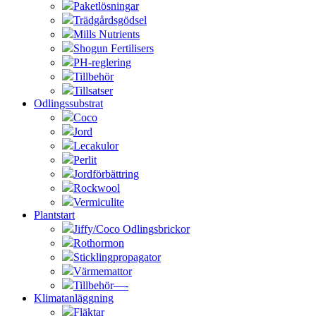
Paketlösningar
Trädgårdsgödsel
Mills Nutrients
Shogun Fertilisers
PH-reglering
Tillbehör
Tillsatser
Odlingssubstrat
Coco
Jord
Lecakulor
Perlit
Jordförbättring
Rockwool
Vermiculite
Plantstart
Jiffy/Coco Odlingsbrickor
Rothormon
Sticklingpropagator
Värmemattor
Tillbehör—-
Klimatanläggning
Fläktar