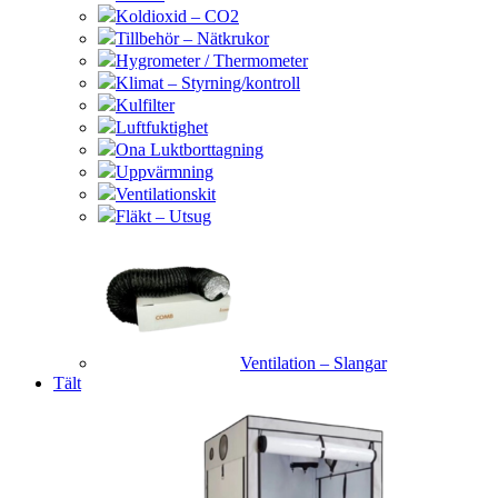
Koldioxid – CO2
Tillbehör – Nätkrukor
Hygrometer / Thermometer
Klimat – Styrning/kontroll
Kulfilter
Luftfuktighet
Ona Luktborttagning
Uppvärmning
Ventilationskit
Fläkt – Utsug
Ventilation – Slangar
Tält