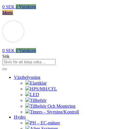
0
SEK
Varukorg
0
Meny
0
SEK
Varukorg
0
Sök
Växtbelysning
Elartiklar
HPS/MH/CFL
LED
Tillbehör
Tillbehör Och Montering
Timers – Styrning/Kontroll
Hydro
PH – EC-mätare
Alien Systemer