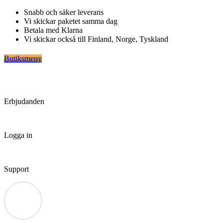
Hoppa
Snabb och säker leverans
till
Vi skickar paketet samma dag
innehåll
Betala med Klarna
Vi skickar också till Finland, Norge, Tyskland
Butiksmeny
Erbjudanden
Logga in
Support