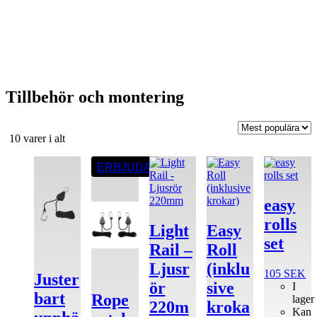
Tillbehör och montering
Sortera
10 varer i alt
efter
popularitet
ERBJUDANDE
easy
rolls
Light
Easy
set
Rail –
Roll
Ljusr
(inklu
105
SEK
Juster
ör
sive
I
bart
Rope
lager
220m
kroka
Kan