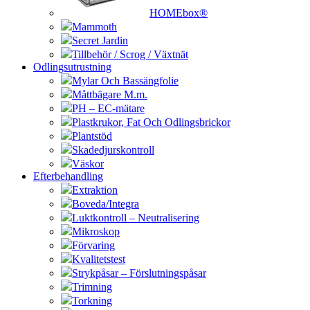
HOMEbox®
Mammoth
Secret Jardin
Tillbehör / Scrog / Växtnät
Odlingsutrustning
Mylar Och Bassängfolie
Måttbägare M.m.
PH – EC-mätare
Plastkrukor, Fat Och Odlingsbrickor
Plantstöd
Skadedjurskontroll
Väskor
Efterbehandling
Extraktion
Boveda/Integra
Luktkontroll – Neutralisering
Mikroskop
Förvaring
Kvalitetstest
Strykpåsar – Förslutningspåsar
Trimning
Torkning