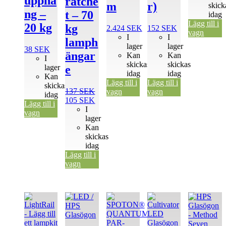
upphä
ratche
m
r)
skick
ng –
t – 70
idag
Lägg till i
20 kg
kg
2.424
SEK
152
SEK
vagn
I
I
lamph
lager
lager
38
SEK
ängar
Kan
Kan
I
skickas
skickas
lager
e
idag
idag
Kan
Lägg till i
Lägg till i
skickas
137
SEK
vagn
vagn
idag
Det
Det
105
SEK
Lägg till i
ursprungliga
nuvarande
I
vagn
priset
priset
lager
var:
är:
Kan
137 SEK.
105 SEK.
skickas
idag
Lägg till i
vagn