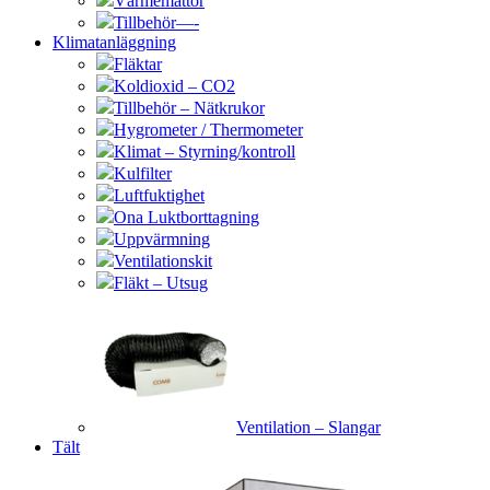
Värmemattor
Tillbehör—-
Klimatanläggning
Fläktar
Koldioxid – CO2
Tillbehör – Nätkrukor
Hygrometer / Thermometer
Klimat – Styrning/kontroll
Kulfilter
Luftfuktighet
Ona Luktborttagning
Uppvärmning
Ventilationskit
Fläkt – Utsug
Ventilation – Slangar
Tält