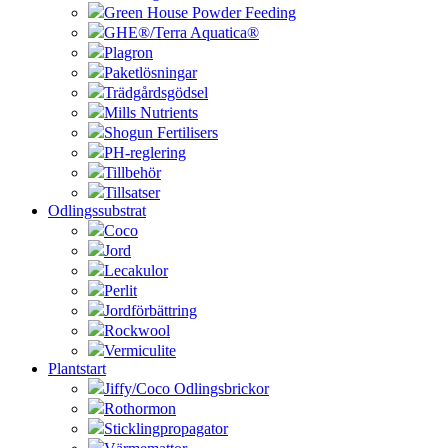
Green House Powder Feeding
GHE®/Terra Aquatica®
Plagron
Paketlösningar
Trädgårdsgödsel
Mills Nutrients
Shogun Fertilisers
PH-reglering
Tillbehör
Tillsatser
Odlingssubstrat
Coco
Jord
Lecakulor
Perlit
Jordförbättring
Rockwool
Vermiculite
Plantstart
Jiffy/Coco Odlingsbrickor
Rothormon
Sticklingpropagator