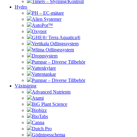
Timers – Styrning/Kontroll
Hydro
PH – EC-mätare
Alien Systemer
AutoPot™
Oxypot
GHE®/ Terra Aquatica®
Vertikala Odlingssystem
Wilma Odlingssystem
Droppsystem
Pumpar – Diverse Tillbehör
Vattenkylare
Vattentankar
Pumpar – Diverse Tillbehör
Växtnäring
Advanced Nutrients
Atami
BiG Plant Science
Biobizz
BioTabs
Canna
Dutch Pro
Gödningsschema