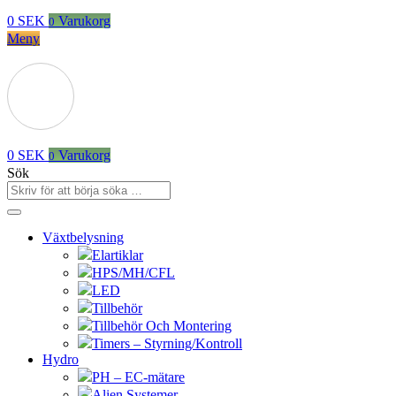
0
SEK
Varukorg
0
Meny
0
SEK
Varukorg
0
Sök
Växtbelysning
Elartiklar
HPS/MH/CFL
LED
Tillbehör
Tillbehör Och Montering
Timers – Styrning/Kontroll
Hydro
PH – EC-mätare
Alien Systemer