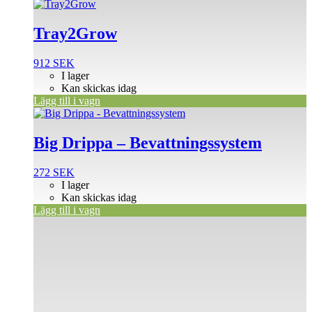
Tray2Grow
912
SEK
I lager
Kan skickas idag
Lägg till i vagn
Big Drippa – Bevattningssystem
272
SEK
I lager
Kan skickas idag
Lägg till i vagn
Den
här
produkten
har
flera
varianter.
De
olika