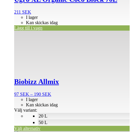
211
SEK
I lager
Kan skickas idag
Lägg till i vagn
Den
här
produkten
har
flera
varianter.
De
olika
alternativen
Biobizz Allmix
kan
väljas
på
Prisintervall:
97
SEK
–
190
SEK
produktsidan
97 SEK
I lager
till
Kan skickas idag
190 SEK
Välj variant:
20 L
50 L
Välj alternativ