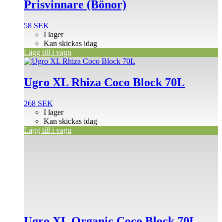
Prisvinnare (Bönor)
58
SEK
I lager
Kan skickas idag
Lägg till i vagn
Ugro XL Rhiza Coco Block 70L
268
SEK
I lager
Kan skickas idag
Lägg till i vagn
Ugro XL Organic Coco Block 70L