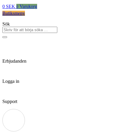
0
SEK
Varukorg
0
Butiksmeny
Sök
Erbjudanden
Logga in
Support