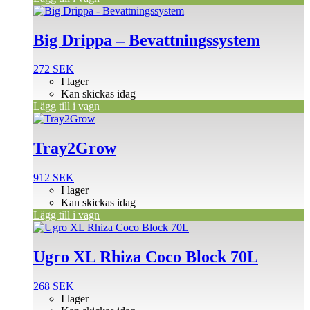
Big Drippa – Bevattningssystem
272
SEK
I lager
Kan skickas idag
Lägg till i vagn
Tray2Grow
912
SEK
I lager
Kan skickas idag
Lägg till i vagn
Ugro XL Rhiza Coco Block 70L
268
SEK
I lager