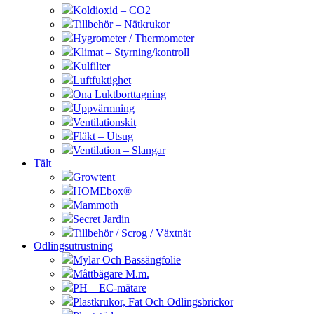
Koldioxid – CO2
Tillbehör – Nätkrukor
Hygrometer / Thermometer
Klimat – Styrning/kontroll
Kulfilter
Luftfuktighet
Ona Luktborttagning
Uppvärmning
Ventilationskit
Fläkt – Utsug
Ventilation – Slangar
Tält
Growtent
HOMEbox®
Mammoth
Secret Jardin
Tillbehör / Scrog / Växtnät
Odlingsutrustning
Mylar Och Bassängfolie
Måttbägare M.m.
PH – EC-mätare
Plastkrukor, Fat Och Odlingsbrickor