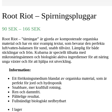
Root Riot – Spirningspluggar
Prisintervall:
90
SEK
–
166
SEK
90 SEK
Root Riot – ”tärningar” är gjorda av komposterade organiska
till
material och har en stor svampig textur, som bevarar den perfekta
166 SEK
luft/vatten-balansen för sund, snabb tillväxt. Lämplig för både
sticklingar och frön. Kubarna är speciellt tillsatta med
mikronäringsämnen och biologiskt aktiva ingredienser för att näring
unga växter och för att hjälpa rot utveckling.
Information:
Ett förökningsmedium blandat av organiska material, som är
perfekt för jord och hydroponik
Snabbare, mer kraftfull rotning.
Ren och dammfri.
Pålitelige resultat.
Fullständigt biologiskt nedbrytbart
I lager