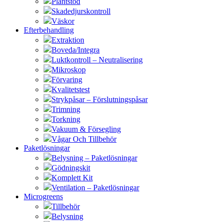
Plantstöd
Skadedjurskontroll
Väskor
Efterbehandling
Extraktion
Boveda/Integra
Luktkontroll – Neutralisering
Mikroskop
Förvaring
Kvalitetstest
Strykpåsar – Förslutningspåsar
Trimning
Torkning
Vakuum & Försegling
Vågar Och Tillbehör
Paketlösningar
Belysning – Paketlösningar
Gödningskit
Komplett Kit
Ventilation – Paketlösningar
Microgreens
Tillbehör
Belysning