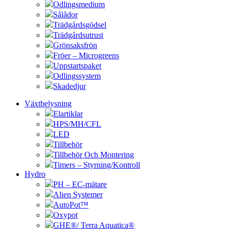
Odlingsmedium
Sålådor
Trädgårdsgödsel
Trädgårdsutrust
Grönsaksfrön
Fröer – Microgreens
Uppstartspaket
Odlingssystem
Skadedjur
Växtbelysning
Elartiklar
HPS/MH/CFL
LED
Tillbehör
Tillbehör Och Montering
Timers – Styrning/Kontroll
Hydro
PH – EC-mätare
Alien Systemer
AutoPot™
Oxypot
GHE®/ Terra Aquatica®