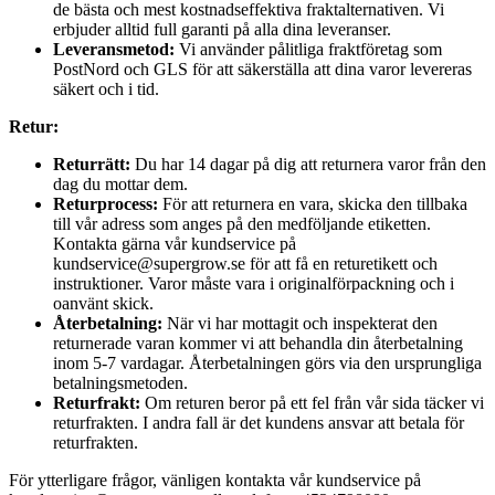
de bästa och mest kostnadseffektiva fraktalternativen. Vi
erbjuder alltid full garanti på alla dina leveranser.
Leveransmetod:
Vi använder pålitliga fraktföretag som
PostNord och GLS för att säkerställa att dina varor levereras
säkert och i tid.
Retur:
Returrätt:
Du har 14 dagar på dig att returnera varor från den
dag du mottar dem.
Returprocess:
För att returnera en vara, skicka den tillbaka
till vår adress som anges på den medföljande etiketten.
Kontakta gärna vår kundservice på
kundservice@supergrow.se för att få en returetikett och
instruktioner. Varor måste vara i originalförpackning och i
oanvänt skick.
Återbetalning:
När vi har mottagit och inspekterat den
returnerade varan kommer vi att behandla din återbetalning
inom 5-7 vardagar. Återbetalningen görs via den ursprungliga
betalningsmetoden.
Returfrakt:
Om returen beror på ett fel från vår sida täcker vi
returfrakten. I andra fall är det kundens ansvar att betala för
returfrakten.
För ytterligare frågor, vänligen kontakta vår kundservice på