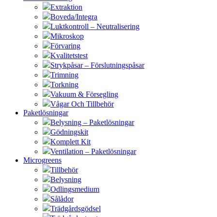
Extraktion
Boveda/Integra
Luktkontroll – Neutralisering
Mikroskop
Förvaring
Kvalitetstest
Strykpåsar – Förslutningspåsar
Trimning
Torkning
Vakuum & Försegling
Vågar Och Tillbehör
Paketlösningar
Belysning – Paketlösningar
Gödningskit
Komplett Kit
Ventilation – Paketlösningar
Microgreens
Tillbehör
Belysning
Odlingsmedium
Sålådor
Trädgårdsgödsel