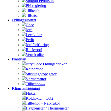
Shogun Fertilisers
PH-reglering
Tillbehör
Tillsatser
Odlingssubstrat
Coco
Jord
Lecakulor
Perlit
Jordförbättring
Rockwool
Vermiculite
Plantstart
Jiffy/Coco Odlingsbrickor
Rothormon
Sticklingpropagator
Värmemattor
Tillbehör—-
Klimatanläggning
Fläktar
Koldioxid – CO2
Tillbehör – Nätkrukor
Hygrometer / Thermometer