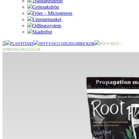
Trädgårdsutrust
Grönsaksfrön
Fröer – Microgreens
Uppstartspaket
Odlingssystem
Skadedjur
PLANTSTART
JIFFY/COCO ODLINGSBRICKOR
ROOT RIOT –
SPIRNINGSPLUGGAR