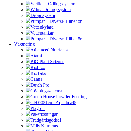
Vertikala Odlingssystem
Wilma Odlingssystem
Droppsystem
Pumpar – Diverse Tillbehör
Vattenkylare
Vattentankar
Pumpar – Diverse Tillbehör
Växtnäring
Advanced Nutrients
Atami
BiG Plant Science
Biobizz
BioTabs
Canna
Dutch Pro
Gödningsschema
Green House Powder Feeding
GHE®/Terra Aquatica®
Plagron
Paketlösningar
Trädgårdsgödsel
Mills Nutrients