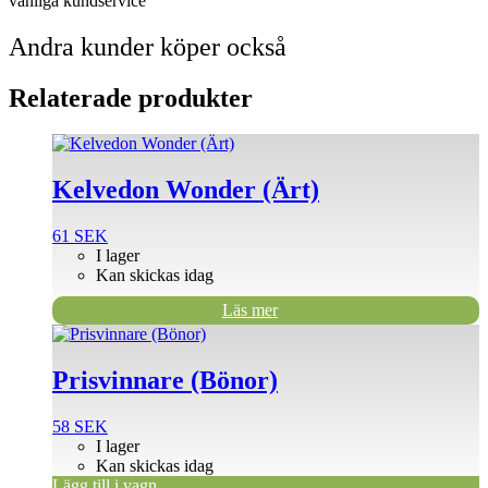
vänliga kundservice
Andra kunder köper också
Relaterade produkter
Kelvedon Wonder (Ärt)
61
SEK
I lager
Kan skickas idag
Läs mer
Prisvinnare (Bönor)
58
SEK
I lager
Kan skickas idag
Lägg till i vagn