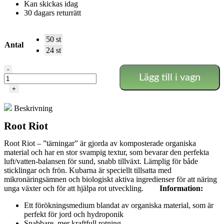
Kan skickas idag
30 dagars returrätt
50 st
Antal
24 st
Root
-
Lägg till i vagn
Riot
-
+
Spirningspluggar
mängd
Beskrivning
Root Riot
Root Riot – ”tärningar” är gjorda av komposterade organiska
material och har en stor svampig textur, som bevarar den perfekta
luft/vatten-balansen för sund, snabb tillväxt. Lämplig för både
sticklingar och frön. Kubarna är speciellt tillsatta med
mikronäringsämnen och biologiskt aktiva ingredienser för att näring
unga växter och för att hjälpa rot utveckling.
Information:
Ett förökningsmedium blandat av organiska material, som är
perfekt för jord och hydroponik
Snabbare, mer kraftfull rotning.