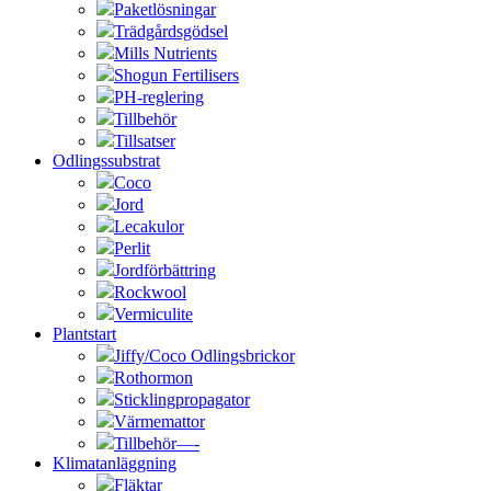
Paketlösningar
Trädgårdsgödsel
Mills Nutrients
Shogun Fertilisers
PH-reglering
Tillbehör
Tillsatser
Odlingssubstrat
Coco
Jord
Lecakulor
Perlit
Jordförbättring
Rockwool
Vermiculite
Plantstart
Jiffy/Coco Odlingsbrickor
Rothormon
Sticklingpropagator
Värmemattor
Tillbehör—-
Klimatanläggning
Fläktar