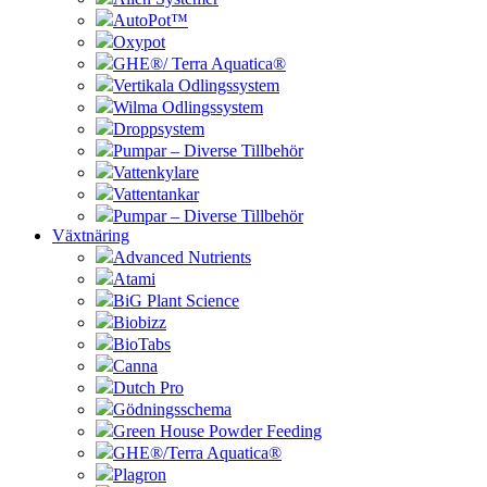
AutoPot™
Oxypot
GHE®/ Terra Aquatica®
Vertikala Odlingssystem
Wilma Odlingssystem
Droppsystem
Pumpar – Diverse Tillbehör
Vattenkylare
Vattentankar
Pumpar – Diverse Tillbehör
Växtnäring
Advanced Nutrients
Atami
BiG Plant Science
Biobizz
BioTabs
Canna
Dutch Pro
Gödningsschema
Green House Powder Feeding
GHE®/Terra Aquatica®
Plagron