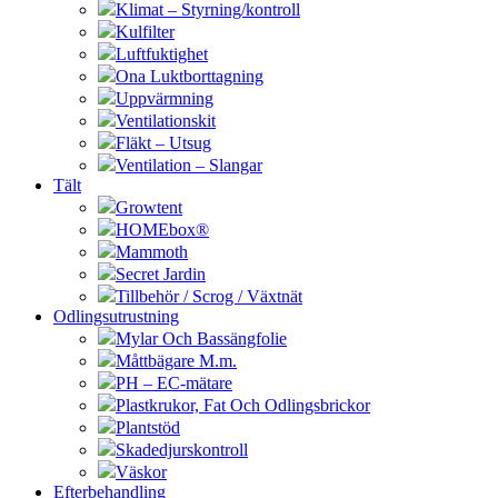
Klimat – Styrning/kontroll
Kulfilter
Luftfuktighet
Ona Luktborttagning
Uppvärmning
Ventilationskit
Fläkt – Utsug
Ventilation – Slangar
Tält
Growtent
HOMEbox®
Mammoth
Secret Jardin
Tillbehör / Scrog / Växtnät
Odlingsutrustning
Mylar Och Bassängfolie
Måttbägare M.m.
PH – EC-mätare
Plastkrukor, Fat Och Odlingsbrickor
Plantstöd
Skadedjurskontroll
Väskor
Efterbehandling