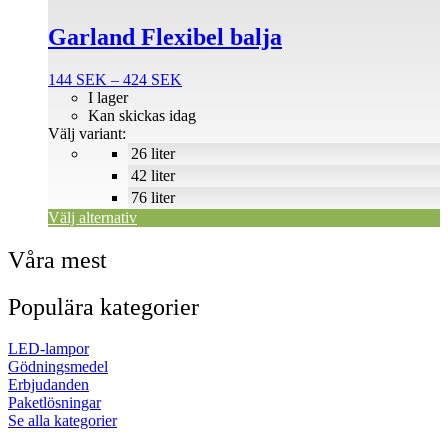
alternativen
Garland Flexibel balja
kan
väljas
på
Prisintervall:
144
SEK
–
424
SEK
produktsidan
144 SEK
I lager
till
Kan skickas idag
424 SEK
Välj variant:
26 liter
42 liter
76 liter
Välj alternativ
Våra mest
Populära kategorier
LED-lampor
Gödningsmedel
Erbjudanden
Paketlösningar
Se alla kategorier