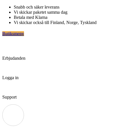
Hoppa
Snabb och säker leverans
till
Vi skickar paketet samma dag
innehåll
Betala med Klarna
Vi skickar också till Finland, Norge, Tyskland
Butiksmeny
Erbjudanden
Logga in
Support