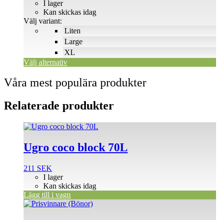
44 SEK
I lager
De
till
Kan skickas idag
olika
120 SEK
Välj variant:
alternativen
Liten
kan
väljas
Large
på
XL
produktsidan
Välj alternativ
Våra mest populära produkter
Relaterade produkter
Ugro coco block 70L
211
SEK
I lager
Kan skickas idag
Lägg till i vagn