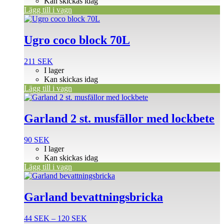
Kan skickas idag
Lägg till i vagn
Ugro coco block 70L
211
SEK
I lager
Kan skickas idag
Lägg till i vagn
Garland 2 st. musfällor med lockbete
90
SEK
I lager
Kan skickas idag
Lägg till i vagn
Den
här
produkten
Garland bevattningsbricka
har
flera
Prisintervall:
44
SEK
–
120
SEK
varianter.