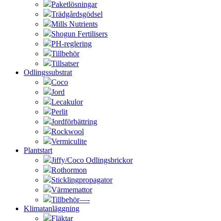
Paketlösningar
Trädgårdsgödsel
Mills Nutrients
Shogun Fertilisers
PH-reglering
Tillbehör
Tillsatser
Odlingssubstrat
Coco
Jord
Lecakulor
Perlit
Jordförbättring
Rockwool
Vermiculite
Plantstart
Jiffy/Coco Odlingsbrickor
Rothormon
Sticklingpropagator
Värmemattor
Tillbehör—-
Klimatanläggning
Fläktar