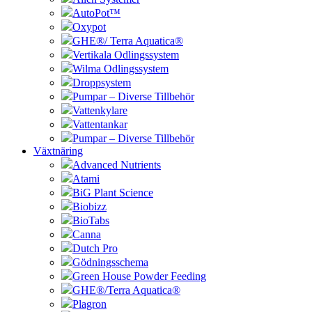
AutoPot™
Oxypot
GHE®/ Terra Aquatica®
Vertikala Odlingssystem
Wilma Odlingssystem
Droppsystem
Pumpar – Diverse Tillbehör
Vattenkylare
Vattentankar
Pumpar – Diverse Tillbehör
Växtnäring
Advanced Nutrients
Atami
BiG Plant Science
Biobizz
BioTabs
Canna
Dutch Pro
Gödningsschema
Green House Powder Feeding
GHE®/Terra Aquatica®
Plagron