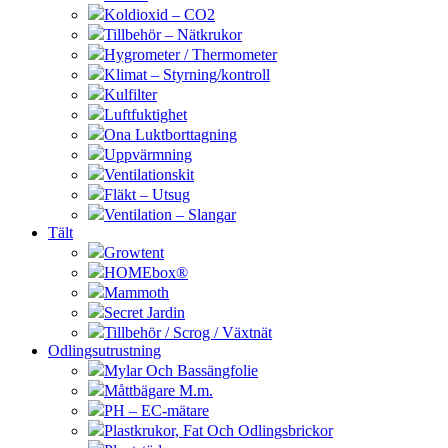
Koldioxid – CO2
Tillbehör – Nätkrukor
Hygrometer / Thermometer
Klimat – Styrning/kontroll
Kulfilter
Luftfuktighet
Ona Luktborttagning
Uppvärmning
Ventilationskit
Fläkt – Utsug
Ventilation – Slangar
Tält
Growtent
HOMEbox®
Mammoth
Secret Jardin
Tillbehör / Scrog / Växtnät
Odlingsutrustning
Mylar Och Bassängfolie
Måttbägare M.m.
PH – EC-mätare
Plastkrukor, Fat Och Odlingsbrickor