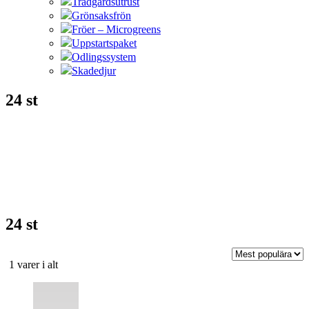
Trädgårdsutrust
Grönsaksfrön
Fröer – Microgreens
Uppstartspaket
Odlingssystem
Skadedjur
24 st
24 st
Sortera
1 varer i alt
efter
Den
popularitet
här