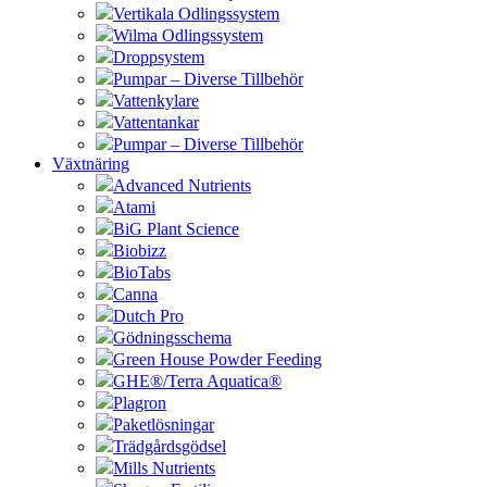
Vertikala Odlingssystem
Wilma Odlingssystem
Droppsystem
Pumpar – Diverse Tillbehör
Vattenkylare
Vattentankar
Pumpar – Diverse Tillbehör
Växtnäring
Advanced Nutrients
Atami
BiG Plant Science
Biobizz
BioTabs
Canna
Dutch Pro
Gödningsschema
Green House Powder Feeding
GHE®/Terra Aquatica®
Plagron
Paketlösningar
Trädgårdsgödsel
Mills Nutrients