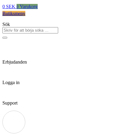
0
SEK
Varukorg
0
Butiksmeny
Sök
Erbjudanden
Logga in
Support