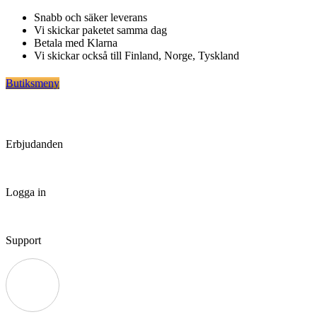
Hoppa
Snabb och säker leverans
till
Vi skickar paketet samma dag
innehåll
Betala med Klarna
Vi skickar också till Finland, Norge, Tyskland
Butiksmeny
Erbjudanden
Logga in
Support