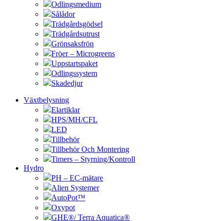
Odlingsmedium
Sålådor
Trädgårdsgödsel
Trädgårdsutrust
Grönsaksfrön
Fröer – Microgreens
Uppstartspaket
Odlingssystem
Skadedjur
Växtbelysning
Elartiklar
HPS/MH/CFL
LED
Tillbehör
Tillbehör Och Montering
Timers – Styrning/Kontroll
Hydro
PH – EC-mätare
Alien Systemer
AutoPot™
Oxypot
GHE®/ Terra Aquatica®