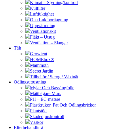
Klimat – Styrning/kontroll
Kulfilter
Luftfuktighet
Ona Luktborttagning
Uppvärmning
Ventilationskit
Fläkt – Utsug
Ventilation – Slangar
Tält
Growtent
HOMEbox®
Mammoth
Secret Jardin
Tillbehör / Scrog / Växtnät
Odlingsutrustning
Mylar Och Bassängfolie
Måttbägare M.m.
PH – EC-mätare
Plastkrukor, Fat Och Odlingsbrickor
Plantstöd
Skadedjurskontroll
Väskor
Efterbehandling