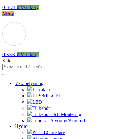
0
SEK
Varukorg
0
Meny
0
SEK
Varukorg
0
Sök
Växtbelysning
Elartiklar
HPS/MH/CFL
LED
Tillbehör
Tillbehör Och Montering
Timers – Styrning/Kontroll
Hydro
PH – EC-mätare
Alien Systemer