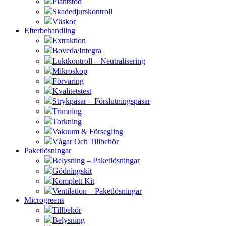
Plantstöd
Skadedjurskontroll
Väskor
Efterbehandling
Extraktion
Boveda/Integra
Luktkontroll – Neutralisering
Mikroskop
Förvaring
Kvalitetstest
Strykpåsar – Förslutningspåsar
Trimning
Torkning
Vakuum & Försegling
Vågar Och Tillbehör
Paketlösningar
Belysning – Paketlösningar
Gödningskit
Komplett Kit
Ventilation – Paketlösningar
Microgreens
Tillbehör
Belysning