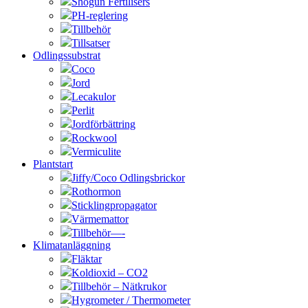
Shogun Fertilisers
PH-reglering
Tillbehör
Tillsatser
Odlingssubstrat
Coco
Jord
Lecakulor
Perlit
Jordförbättring
Rockwool
Vermiculite
Plantstart
Jiffy/Coco Odlingsbrickor
Rothormon
Sticklingpropagator
Värmemattor
Tillbehör—-
Klimatanläggning
Fläktar
Koldioxid – CO2
Tillbehör – Nätkrukor
Hygrometer / Thermometer