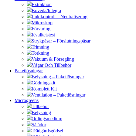
Extraktion
Boveda/Integra
Luktkontroll – Neutralisering
Mikroskop
Förvaring
Kvalitetstest
Strykpåsar – Förslutningspåsar
Trimning
Torkning
Vakuum & Försegling
Vågar Och Tillbehör
Paketlösningar
Belysning – Paketlösningar
Gödningskit
Komplett Kit
Ventilation – Paketlösningar
Microgreens
Tillbehör
Belysning
Odlingsmedium
Sålådor
Trädgårdsgödsel