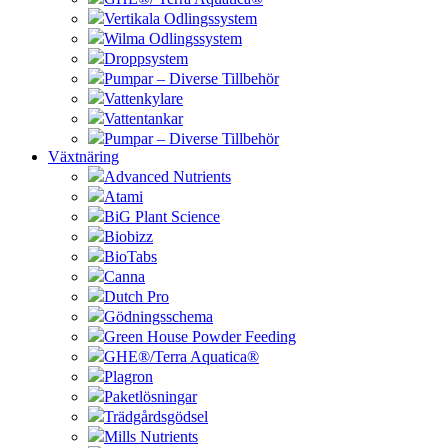
Vertikala Odlingssystem
Wilma Odlingssystem
Droppsystem
Pumpar – Diverse Tillbehör
Vattenkylare
Vattentankar
Pumpar – Diverse Tillbehör
Växtnäring
Advanced Nutrients
Atami
BiG Plant Science
Biobizz
BioTabs
Canna
Dutch Pro
Gödningsschema
Green House Powder Feeding
GHE®/Terra Aquatica®
Plagron
Paketlösningar
Trädgårdsgödsel
Mills Nutrients