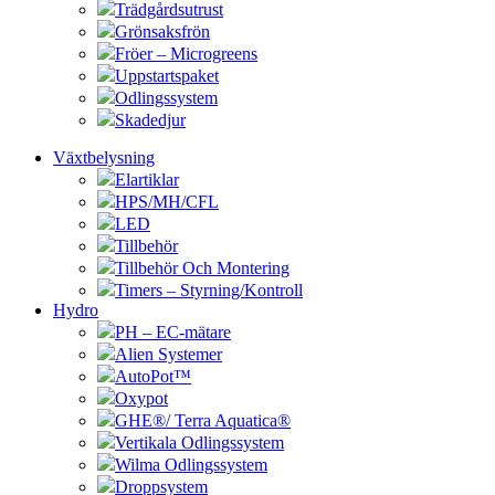
Trädgårdsutrust
Grönsaksfrön
Fröer – Microgreens
Uppstartspaket
Odlingssystem
Skadedjur
Växtbelysning
Elartiklar
HPS/MH/CFL
LED
Tillbehör
Tillbehör Och Montering
Timers – Styrning/Kontroll
Hydro
PH – EC-mätare
Alien Systemer
AutoPot™
Oxypot
GHE®/ Terra Aquatica®
Vertikala Odlingssystem
Wilma Odlingssystem
Droppsystem