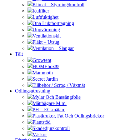
Klimat – Styrning/kontroll
Kulfilter
Luftfuktighet
Ona Luktborttagning
Uppvärmning
Ventilationskit
Fläkt – Utsug
Ventilation – Slangar
Tält
Growtent
HOMEbox®
Mammoth
Secret Jardin
Tillbehör / Scrog / Växtnät
Odlingsutrustning
Mylar Och Bassängfolie
Måttbägare M.m.
PH – EC-mätare
Plastkrukor, Fat Och Odlingsbrickor
Plantstöd
Skadedjurskontroll
Väskor