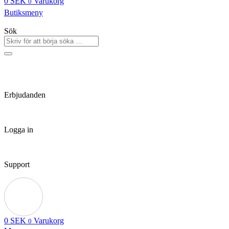
0
SEK
Varukorg
0
Butiksmeny
Sök
Erbjudanden
Logga in
Support
0
SEK
Varukorg
0