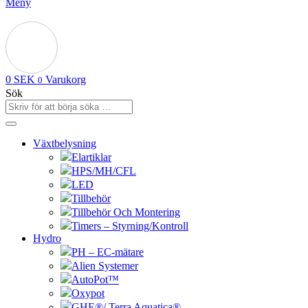
Meny
0
SEK
Varukorg
0
Sök
Växtbelysning
Elartiklar
HPS/MH/CFL
LED
Tillbehör
Tillbehör Och Montering
Timers – Styrning/Kontroll
Hydro
PH – EC-mätare
Alien Systemer
AutoPot™
Oxypot
GHE®/ Terra Aquatica®