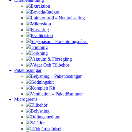
Efterbehandling
Extraktion
Boveda/Integra
Luktkontroll – Neutralisering
Mikroskop
Förvaring
Kvalitetstest
Strykpåsar – Förslutningspåsar
Trimning
Torkning
Vakuum & Försegling
Vågar Och Tillbehör
Paketlösningar
Belysning – Paketlösningar
Gödningskit
Komplett Kit
Ventilation – Paketlösningar
Microgreens
Tillbehör
Belysning
Odlingsmedium
Sålådor
Trädgårdsgödsel