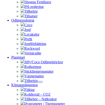
Shogun Fertilisers
PH-reglering
Tillbehör
Tillsatser
Odlingssubstrat
Coco
Jord
Lecakulor
Perlit
Jordförbättring
Rockwool
Vermiculite
Plantstart
Jiffy/Coco Odlingsbrickor
Rothormon
Sticklingpropagator
Värmemattor
Tillbehör—-
Klimatanläggning
Fläktar
Koldioxid – CO2
Tillbehör – Nätkrukor
Hygrometer / Thermometer