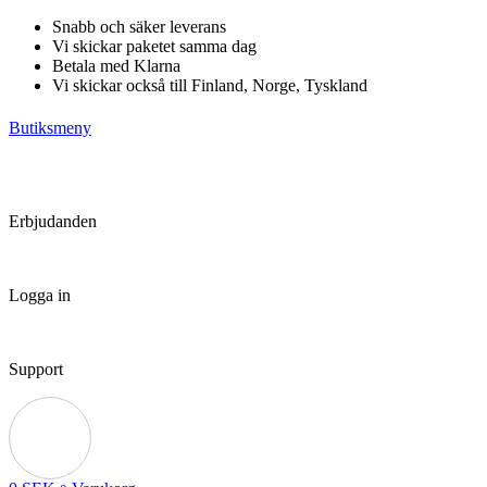
Hoppa
Snabb och säker leverans
till
Vi skickar paketet samma dag
innehåll
Betala med Klarna
Vi skickar också till Finland, Norge, Tyskland
Butiksmeny
Erbjudanden
Logga in
Support