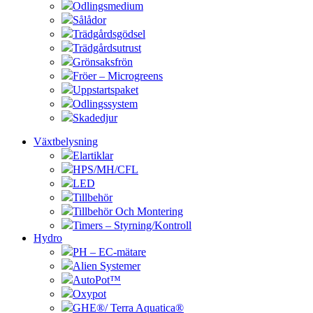
Odlingsmedium
Sålådor
Trädgårdsgödsel
Trädgårdsutrust
Grönsaksfrön
Fröer – Microgreens
Uppstartspaket
Odlingssystem
Skadedjur
Växtbelysning
Elartiklar
HPS/MH/CFL
LED
Tillbehör
Tillbehör Och Montering
Timers – Styrning/Kontroll
Hydro
PH – EC-mätare
Alien Systemer
AutoPot™
Oxypot
GHE®/ Terra Aquatica®