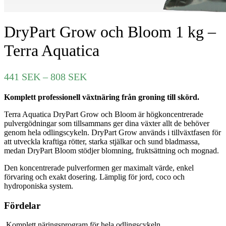
DryPart Grow och Bloom 1 kg –
Terra Aquatica
Prisintervall:
441
SEK
–
808
SEK
441 SEK
Komplett professionell växtnäring från groning till skörd.
till
808 SEK
Terra Aquatica DryPart Grow och Bloom är högkoncentrerade
pulvergödningar som tillsammans ger dina växter allt de behöver
genom hela odlingscykeln. DryPart Grow används i tillväxtfasen för
att utveckla kraftiga rötter, starka stjälkar och sund bladmassa,
medan DryPart Bloom stödjer blomning, fruktsättning och mognad.
Den koncentrerade pulverformen ger maximalt värde, enkel
förvaring och exakt dosering. Lämplig för jord, coco och
hydroponiska system.
Fördelar
Komplett näringsprogram för hela odlingscykeln