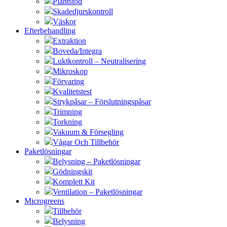
Plantstöd
Skadedjurskontroll
Väskor
Efterbehandling
Extraktion
Boveda/Integra
Luktkontroll – Neutralisering
Mikroskop
Förvaring
Kvalitetstest
Strykpåsar – Förslutningspåsar
Trimning
Torkning
Vakuum & Försegling
Vågar Och Tillbehör
Paketlösningar
Belysning – Paketlösningar
Gödningskit
Komplett Kit
Ventilation – Paketlösningar
Microgreens
Tillbehör
Belysning