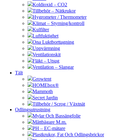
Koldioxid – CO2
Tillbehör – Nätkrukor
Hygrometer / Thermometer
Klimat – Styrning/kontroll
Kulfilter
Luftfuktighet
Ona Luktborttagning
Uppvärmning
Ventilationskit
Fläkt – Utsug
Ventilation – Slangar
Tält
Growtent
HOMEbox®
Mammoth
Secret Jardin
Tillbehör / Scrog / Växtnät
Odlingsutrustning
Mylar Och Bassängfolie
Måttbägare M.m.
PH – EC-mätare
Plastkrukor, Fat Och Odlingsbrickor