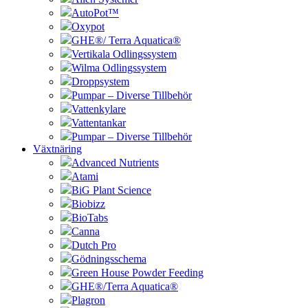
AutoPot™
Oxypot
GHE®/ Terra Aquatica®
Vertikala Odlingssystem
Wilma Odlingssystem
Droppsystem
Pumpar – Diverse Tillbehör
Vattenkylare
Vattentankar
Pumpar – Diverse Tillbehör
Växtnäring
Advanced Nutrients
Atami
BiG Plant Science
Biobizz
BioTabs
Canna
Dutch Pro
Gödningsschema
Green House Powder Feeding
GHE®/Terra Aquatica®
Plagron