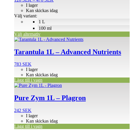
varianter.
120 SEK
I lager
De
till
Kan skickas idag
olika
470 SEK
Välj variant:
alternativen
1 L
kan
väljas
100 ml
på
Välj alternativ
produktsidan
Tarantula 1L – Advanced Nutrients
783
SEK
I lager
Kan skickas idag
Lägg till i vagn
Pure Zym 1L – Plagron
242
SEK
I lager
Kan skickas idag
Lägg till i vagn