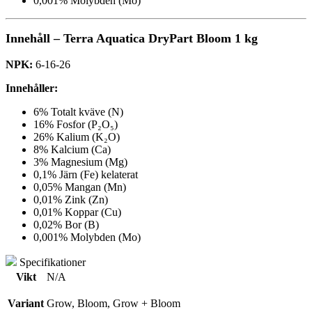
0,001% Molybden (Mo)
Innehåll – Terra Aquatica DryPart Bloom 1 kg
NPK:
6-16-26
Innehåller:
6% Totalt kväve (N)
16% Fosfor (P₂O₅)
26% Kalium (K₂O)
8% Kalcium (Ca)
3% Magnesium (Mg)
0,1% Järn (Fe) kelaterat
0,05% Mangan (Mn)
0,01% Zink (Zn)
0,01% Koppar (Cu)
0,02% Bor (B)
0,001% Molybden (Mo)
Specifikationer
Vikt
N/A
Variant
Grow, Bloom, Grow + Bloom