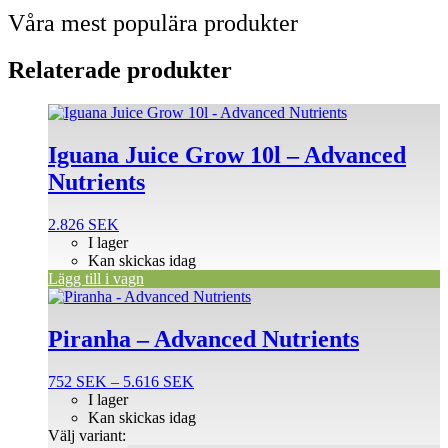
Våra mest populära produkter
Relaterade produkter
Iguana Juice Grow 10l – Advanced
Nutrients
2.826
SEK
I lager
Kan skickas idag
Lägg till i vagn
Den
här
produkten
Piranha – Advanced Nutrients
har
flera
Prisintervall:
752
SEK
–
5.616
SEK
varianter.
752 SEK
I lager
De
till
Kan skickas idag
olika
5.616 SEK
Välj variant:
alternativen