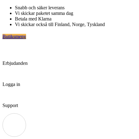
Hoppa
Snabb och säker leverans
till
Vi skickar paketet samma dag
innehåll
Betala med Klarna
Vi skickar också till Finland, Norge, Tyskland
Butiksmeny
Erbjudanden
Logga in
Support