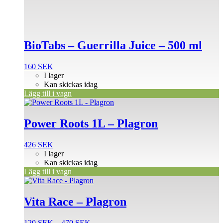
BioTabs – Guerrilla Juice – 500 ml
160
SEK
I lager
Kan skickas idag
Lägg till i vagn
Power Roots 1L – Plagron
426
SEK
I lager
Kan skickas idag
Lägg till i vagn
Den
här
produkten
Vita Race – Plagron
har
flera
Prisintervall:
120
SEK
–
470
SEK