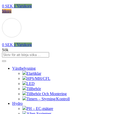
0
SEK
Varukorg
0
Meny
0
SEK
Varukorg
0
Sök
Växtbelysning
Elartiklar
HPS/MH/CFL
LED
Tillbehör
Tillbehör Och Montering
Timers – Styrning/Kontroll
Hydro
PH – EC-mätare
Alien Systemer