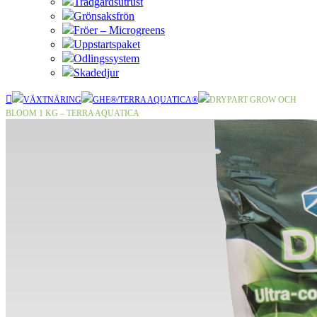
Trädgårdsutrust
Grönsaksfrön
Fröer – Microgreens
Uppstartspaket
Odlingssystem
Skadedjur
VÄXTNÄRING
GHE®/TERRA AQUATICA®
DRYPART GROW OCH
BLOOM 1 KG – TERRA AQUATICA