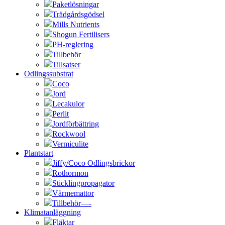
Paketlösningar
Trädgårdsgödsel
Mills Nutrients
Shogun Fertilisers
PH-reglering
Tillbehör
Tillsatser
Odlingssubstrat
Coco
Jord
Lecakulor
Perlit
Jordförbättring
Rockwool
Vermiculite
Plantstart
Jiffy/Coco Odlingsbrickor
Rothormon
Sticklingpropagator
Värmemattor
Tillbehör—-
Klimatanläggning
Fläktar