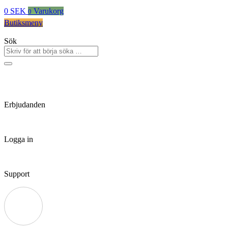
0
SEK
Varukorg
0
Butiksmeny
Sök
Erbjudanden
Logga in
Support