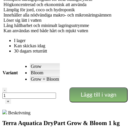
Högkoncentrerad och ekonomisk att använda
Lämplig för jord, coco och hydroponik
Innehåller alla nödvändiga makro- och mikronäringsämnen
Löser sig lätt i vatten
Lång hållbarhet och minimalt lagringsutrymme
Kan användas med både hårt och mjukt vatten
I lager
Kan skickas idag
30 dagars returrätt
Grow
Variant
Bloom
Grow + Bloom
DryPart
-
Lägg till i vagn
Grow
och
+
Bloom
1
Beskrivning
kg
–
Terra Aquatica DryPart Grow & Bloom 1 kg
Terra