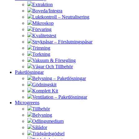
Extraktion
Boveda/Integra
Luktkontroll – Neutralisering
Mikroskop
Förvaring
Kvalitetstest
Strykpåsar – Förslutningspåsar
Trimning
Torkning
Vakuum & Försegling
Vågar Och Tillbehör
Paketlösningar
Belysning – Paketlösningar
Gödningskit
Komplett Kit
Ventilation – Paketlösningar
Microgreens
Tillbehör
Belysning
Odlingsmedium
Sålådor
Trädgårdsgödsel