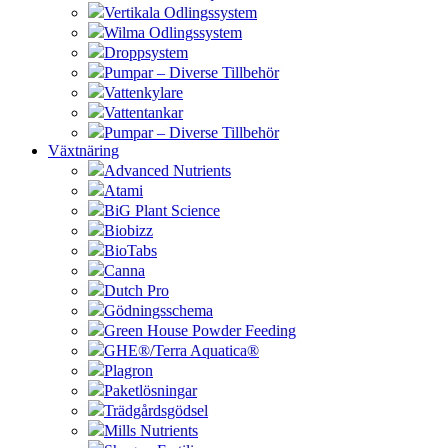
Vertikala Odlingssystem
Wilma Odlingssystem
Droppsystem
Pumpar – Diverse Tillbehör
Vattenkylare
Vattentankar
Pumpar – Diverse Tillbehör
Växtnäring
Advanced Nutrients
Atami
BiG Plant Science
Biobizz
BioTabs
Canna
Dutch Pro
Gödningsschema
Green House Powder Feeding
GHE®/Terra Aquatica®
Plagron
Paketlösningar
Trädgårdsgödsel
Mills Nutrients