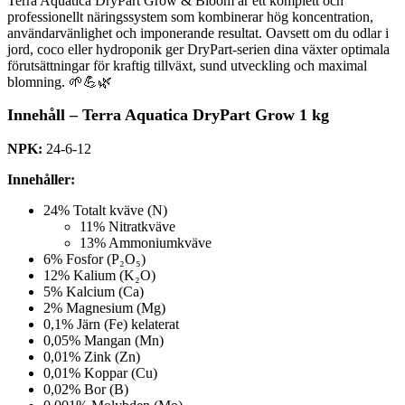
Terra Aquatica DryPart Grow & Bloom är ett komplett och
professionellt näringssystem som kombinerar hög koncentration,
användarvänlighet och imponerande resultat. Oavsett om du odlar i
jord, coco eller hydroponik ger DryPart-serien dina växter optimala
förutsättningar för kraftig tillväxt, sund utveckling och maximal
blomning. 🌱💪🌿
Innehåll – Terra Aquatica DryPart Grow 1 kg
NPK:
24-6-12
Innehåller:
24% Totalt kväve (N)
11% Nitratkväve
13% Ammoniumkväve
6% Fosfor (P₂O₅)
12% Kalium (K₂O)
5% Kalcium (Ca)
2% Magnesium (Mg)
0,1% Järn (Fe) kelaterat
0,05% Mangan (Mn)
0,01% Zink (Zn)
0,01% Koppar (Cu)
0,02% Bor (B)