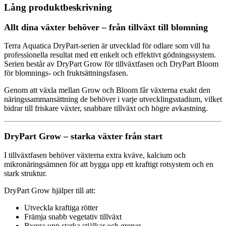
Aquatica
Lång produktbeskrivning
mängd
Allt dina växter behöver – från tillväxt till blomning
Terra Aquatica DryPart-serien är utvecklad för odlare som vill ha
professionella resultat med ett enkelt och effektivt gödningssystem.
Serien består av DryPart Grow för tillväxtfasen och DryPart Bloom
för blomnings- och fruktsättningsfasen.
Genom att växla mellan Grow och Bloom får växterna exakt den
näringssammansättning de behöver i varje utvecklingsstadium, vilket
bidrar till friskare växter, snabbare tillväxt och högre avkastning.
DryPart Grow – starka växter från start
I tillväxtfasen behöver växterna extra kväve, kalcium och
mikronäringsämnen för att bygga upp ett kraftigt rotsystem och en
stark struktur.
DryPart Grow hjälper till att:
Utveckla kraftiga rötter
Främja snabb vegetativ tillväxt
Bygga upp starka stjälkar och grenar