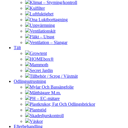
Klimat – Styrning/kontroll
Kulfilter
Luftfuktighet
Ona Luktborttagning
Uppvärmning
Ventilationskit
Fläkt – Utsug
Ventilation – Slangar
Tält
Growtent
HOMEbox®
Mammoth
Secret Jardin
Tillbehör / Scrog / Växtnät
Odlingsutrustning
Mylar Och Bassängfolie
Måttbägare M.m.
PH – EC-mätare
Plastkrukor, Fat Och Odlingsbrickor
Plantstöd
Skadedjurskontroll
Väskor
Efterbehandling