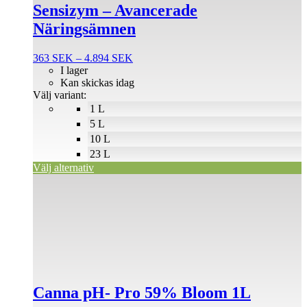
produkten
Sensizym – Avancerade
har
Näringsämnen
flera
varianter.
De
Prisintervall:
363
SEK
–
4.894
SEK
olika
363 SEK
I lager
alternativen
till
Kan skickas idag
kan
4.894 SEK
Välj variant:
väljas
1 L
på
5 L
produktsidan
10 L
23 L
Välj alternativ
Canna pH- Pro 59% Bloom 1L