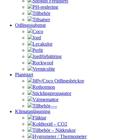
Shogun Fertilisers
PH-reglering
Tillbehör
Tillsatser
Odlingssubstrat
Coco
Jord
Lecakulor
Perlit
Jordförbättring
Rockwool
Vermiculite
Plantstart
Jiffy/Coco Odlingsbrickor
Rothormon
Sticklingpropagator
Värmemattor
Tillbehör—-
Klimatanläggning
Fläktar
Koldioxid – CO2
Tillbehör – Nätkrukor
Hygrometer / Thermometer