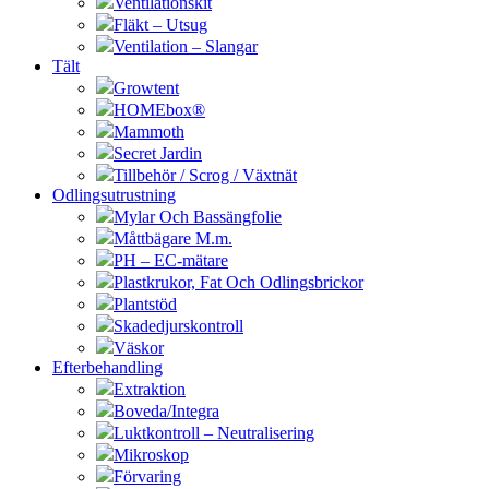
Ventilationskit
Fläkt – Utsug
Ventilation – Slangar
Tält
Growtent
HOMEbox®
Mammoth
Secret Jardin
Tillbehör / Scrog / Växtnät
Odlingsutrustning
Mylar Och Bassängfolie
Måttbägare M.m.
PH – EC-mätare
Plastkrukor, Fat Och Odlingsbrickor
Plantstöd
Skadedjurskontroll
Väskor
Efterbehandling
Extraktion
Boveda/Integra
Luktkontroll – Neutralisering
Mikroskop
Förvaring