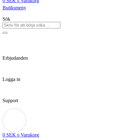
0
SEK
Varukorg
0
Butiksmeny
Sök
Erbjudanden
Logga in
Support
0
SEK
Varukorg
0