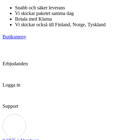
Hoppa
Snabb och säker leverans
till
Vi skickar paketet samma dag
innehåll
Betala med Klarna
Vi skickar också till Finland, Norge, Tyskland
Butiksmeny
Erbjudanden
Logga in
Support