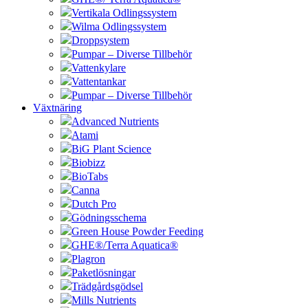
Vertikala Odlingssystem
Wilma Odlingssystem
Droppsystem
Pumpar – Diverse Tillbehör
Vattenkylare
Vattentankar
Pumpar – Diverse Tillbehör
Växtnäring
Advanced Nutrients
Atami
BiG Plant Science
Biobizz
BioTabs
Canna
Dutch Pro
Gödningsschema
Green House Powder Feeding
GHE®/Terra Aquatica®
Plagron
Paketlösningar
Trädgårdsgödsel
Mills Nutrients