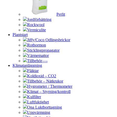
Perlit
Jordförbättring
Rockwool
Vermiculite
Plantstart
Jiffy/Coco Odlingsbrickor
Rothormon
Sticklingpropagator
Värmemattor
Tillbehör—-
Klimatanläggning
Fläktar
Koldioxid – CO2
Tillbehör – Nätkrukor
Hygrometer / Thermometer
Klimat – Styrning/kontroll
Kulfilter
Luftfuktighet
Ona Luktborttagning
Uppvärmning