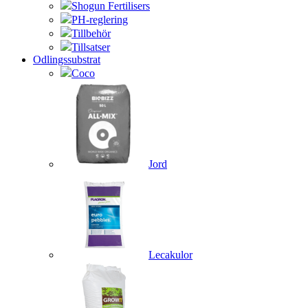
Shogun Fertilisers
PH-reglering
Tillbehör
Tillsatser
Odlingssubstrat
Coco
Jord
Lecakulor