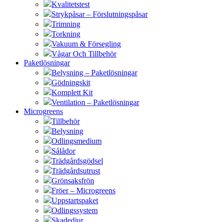
Kvalitetstest
Strykpåsar – Förslutningspåsar
Trimning
Torkning
Vakuum & Försegling
Vågar Och Tillbehör
Paketlösningar
Belysning – Paketlösningar
Gödningskit
Komplett Kit
Ventilation – Paketlösningar
Microgreens
Tillbehör
Belysning
Odlingsmedium
Sålådor
Trädgårdsgödsel
Trädgårdsutrust
Grönsaksfrön
Fröer – Microgreens
Uppstartspaket
Odlingssystem
Skadedjur