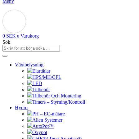
Meny
0
SEK
Varukorg
0
Sök
Växtbelysning
Elartiklar
HPS/MH/CFL
LED
Tillbehör
Tillbehör Och Montering
Timers – Styrning/Kontroll
Hydro
PH – EC-mätare
Alien Systemer
AutoPot™
Oxypot
GHE®/ Terra Aquatica®