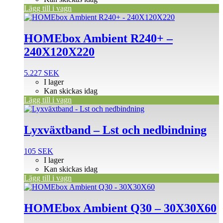
Lägg till i vagn
HOMEbox Ambient R240+ –
240X120X220
5.227
SEK
I lager
Kan skickas idag
Lägg till i vagn
Lyxväxtband – Lst och nedbindning
105
SEK
I lager
Kan skickas idag
Lägg till i vagn
HOMEbox Ambient Q30 – 30X30X60