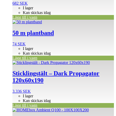
682
SEK
I lager
Kan skickas idag
Lägg till i vagn
50 m plantband
74
SEK
I lager
Kan skickas idag
Lägg till i vagn
Sticklingstält – Dark Propagator
120x60x190
3.336
SEK
I lager
Kan skickas idag
Lägg till i vagn