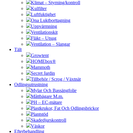
Klimat – Styrning/kontroll
Kulfilter
Luftfuktighet
Ona Luktborttagning
Uppvärmning
Ventilationskit
Fläkt – Utsug
Ventilation – Slangar
Tält
Growtent
HOMEbox®
Mammoth
Secret Jardin
Tillbehör / Scrog / Växtnät
Odlingsutrustning
Mylar Och Bassängfolie
Måttbägare M.m.
PH – EC-mätare
Plastkrukor, Fat Och Odlingsbrickor
Plantstöd
Skadedjurskontroll
Väskor
Efterbehandling