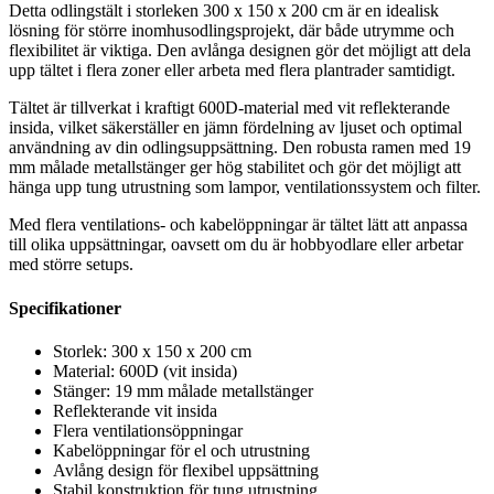
Detta odlingstält i storleken 300 x 150 x 200 cm är en idealisk
19
lösning för större inomhusodlingsprojekt, där både utrymme och
mm
flexibilitet är viktiga. Den avlånga designen gör det möjligt att dela
stänger
upp tältet i flera zoner eller arbeta med flera plantrader samtidigt.
mängd
Tältet är tillverkat i kraftigt 600D-material med vit reflekterande
insida, vilket säkerställer en jämn fördelning av ljuset och optimal
användning av din odlingsuppsättning. Den robusta ramen med 19
mm målade metallstänger ger hög stabilitet och gör det möjligt att
hänga upp tung utrustning som lampor, ventilationssystem och filter.
Med flera ventilations- och kabelöppningar är tältet lätt att anpassa
till olika uppsättningar, oavsett om du är hobbyodlare eller arbetar
med större setups.
Specifikationer
Storlek: 300 x 150 x 200 cm
Material: 600D (vit insida)
Stänger: 19 mm målade metallstänger
Reflekterande vit insida
Flera ventilationsöppningar
Kabelöppningar för el och utrustning
Avlång design för flexibel uppsättning
Stabil konstruktion för tung utrustning