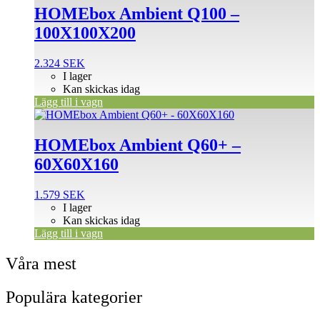
HOMEbox Ambient Q100 –
100X100X200
2.324
SEK
I lager
Kan skickas idag
Lägg till i vagn
HOMEbox Ambient Q60+ –
60X60X160
1.579
SEK
I lager
Kan skickas idag
Lägg till i vagn
Våra mest
Populära kategorier