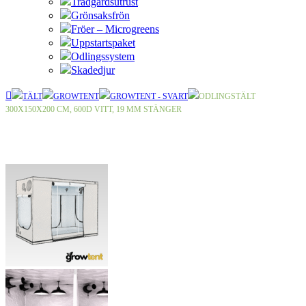
Trädgårdsutrust
Grönsaksfrön
Fröer – Microgreens
Uppstartspaket
Odlingssystem
Skadedjur
TÄLT
GROWTENT
GROWTENT - SVART
ODLINGS­TÄLT
300X150X200 CM, 600D VITT, 19 MM STÄNGER