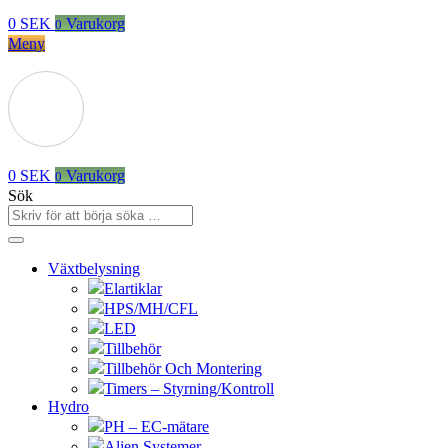
0
SEK
Varukorg
0
Meny
0
SEK
Varukorg
0
Sök
Växtbelysning
Elartiklar
HPS/MH/CFL
LED
Tillbehör
Tillbehör Och Montering
Timers – Styrning/Kontroll
Hydro
PH – EC-mätare
Alien Systemer