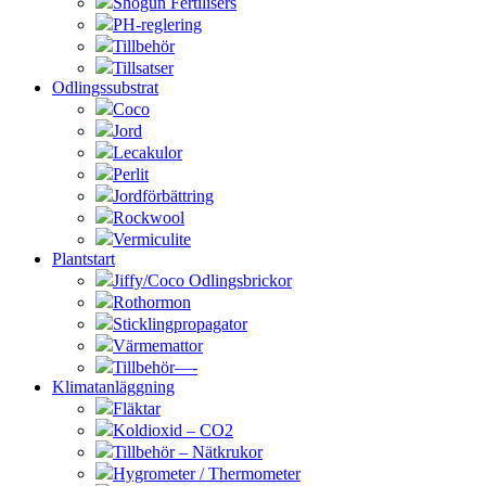
Shogun Fertilisers
PH-reglering
Tillbehör
Tillsatser
Odlingssubstrat
Coco
Jord
Lecakulor
Perlit
Jordförbättring
Rockwool
Vermiculite
Plantstart
Jiffy/Coco Odlingsbrickor
Rothormon
Sticklingpropagator
Värmemattor
Tillbehör—-
Klimatanläggning
Fläktar
Koldioxid – CO2
Tillbehör – Nätkrukor
Hygrometer / Thermometer