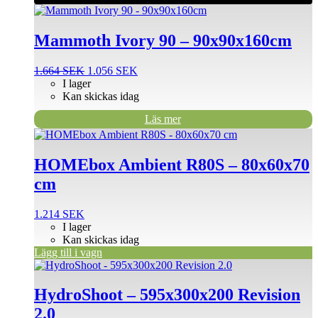
Mammoth Ivory 90 – 90x90x160cm
Det
Det
1.664
SEK
1.056
SEK
ursprungliga
nuvarande
I lager
priset
priset
Kan skickas idag
var:
är:
Läs mer
1.664 SEK.
1.056 SEK.
HOMEbox Ambient R80S – 80x60x70
cm
1.214
SEK
I lager
Kan skickas idag
Lägg till i vagn
HydroShoot – 595x300x200 Revision
2.0