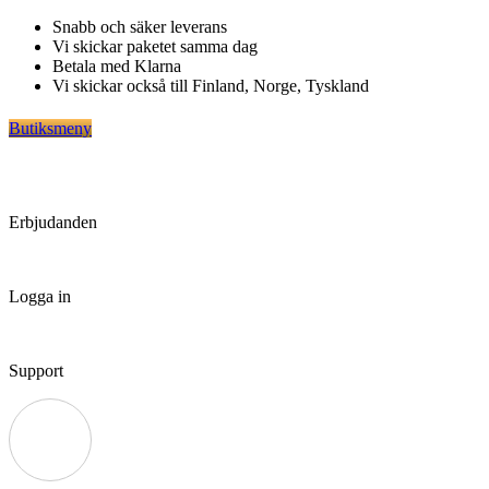
Hoppa
Snabb och säker leverans
till
Vi skickar paketet samma dag
innehåll
Betala med Klarna
Vi skickar också till Finland, Norge, Tyskland
Butiksmeny
Erbjudanden
Logga in
Support