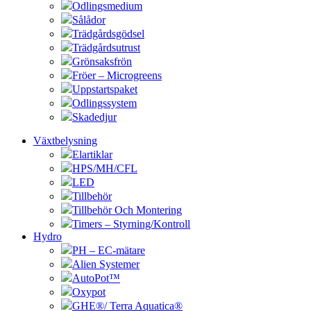
Odlingsmedium
Sålådor
Trädgårdsgödsel
Trädgårdsutrust
Grönsaksfrön
Fröer – Microgreens
Uppstartspaket
Odlingssystem
Skadedjur
Växtbelysning
Elartiklar
HPS/MH/CFL
LED
Tillbehör
Tillbehör Och Montering
Timers – Styrning/Kontroll
Hydro
PH – EC-mätare
Alien Systemer
AutoPot™
Oxypot
GHE®/ Terra Aquatica®