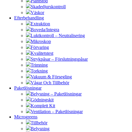
Plantstöd
Skadedjurskontroll
Väskor
Efterbehandling
Extraktion
Boveda/Integra
Luktkontroll – Neutralisering
Mikroskop
Förvaring
Kvalitetstest
Strykpåsar – Förslutningspåsar
Trimning
Torkning
Vakuum & Försegling
Vågar Och Tillbehör
Paketlösningar
Belysning – Paketlösningar
Gödningskit
Komplett Kit
Ventilation – Paketlösningar
Microgreens
Tillbehör
Belysning