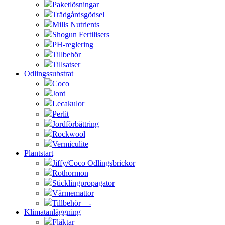
Paketlösningar
Trädgårdsgödsel
Mills Nutrients
Shogun Fertilisers
PH-reglering
Tillbehör
Tillsatser
Odlingssubstrat
Coco
Jord
Lecakulor
Perlit
Jordförbättring
Rockwool
Vermiculite
Plantstart
Jiffy/Coco Odlingsbrickor
Rothormon
Sticklingpropagator
Värmemattor
Tillbehör—-
Klimatanläggning
Fläktar