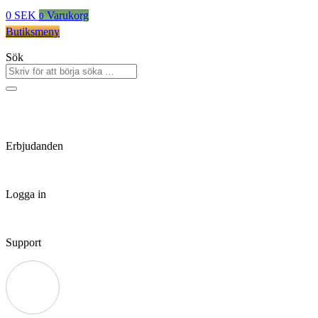
0
SEK
Varukorg
0
Butiksmeny
Sök
Erbjudanden
Logga in
Support