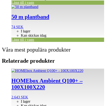
Lägg till i vagn
50 m plantband
74
SEK
I lager
Kan skickas idag
Lägg till i vagn
Våra mest populära produkter
Relaterade produkter
HOMEbox Ambient Q100+ –
100X100X220
2.643
SEK
I lager
Kan skickas idag