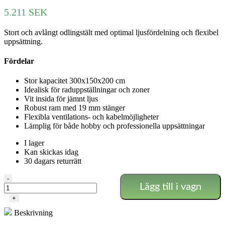
5.211
SEK
Stort och avlångt odlingstält med optimal ljusfördelning och flexibel
uppsättning.
Fördelar
Stor kapacitet 300x150x200 cm
Idealisk för raduppställningar och zoner
Vit insida för jämnt ljus
Robust ram med 19 mm stänger
Flexibla ventilations- och kabelmöjligheter
Lämplig för både hobby och professionella uppsättningar
I lager
Kan skickas idag
30 dagars returrätt
Odlings­
-
Lägg till i vagn
tält
300x150x200
+
cm,
Beskrivning
600D
vitt,