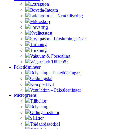
Extraktion
Boveda/Integra
Luktkontroll – Neutralisering
Mikroskop
Förvaring
Kvalitetstest
Strykpåsar – Förslutningspåsar
Trimning
Torkning
Vakuum & Försegling
Vågar Och Tillbehör
Paketlösningar
Belysning – Paketlösningar
Gödningskit
Komplett Kit
Ventilation – Paketlösningar
Microgreens
Tillbehör
Belysning
Odlingsmedium
Sålådor
Trädgårdsgödsel