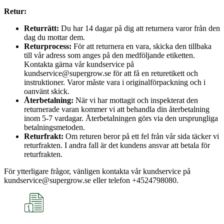
Retur:
Returrätt:
Du har 14 dagar på dig att returnera varor från den
dag du mottar dem.
Returprocess:
För att returnera en vara, skicka den tillbaka
till vår adress som anges på den medföljande etiketten.
Kontakta gärna vår kundservice på
kundservice@supergrow.se för att få en returetikett och
instruktioner. Varor måste vara i originalförpackning och i
oanvänt skick.
Återbetalning:
När vi har mottagit och inspekterat den
returnerade varan kommer vi att behandla din återbetalning
inom 5-7 vardagar. Återbetalningen görs via den ursprungliga
betalningsmetoden.
Returfrakt:
Om returen beror på ett fel från vår sida täcker vi
returfrakten. I andra fall är det kundens ansvar att betala för
returfrakten.
För ytterligare frågor, vänligen kontakta vår kundservice på
kundservice@supergrow.se eller telefon +4524798080.