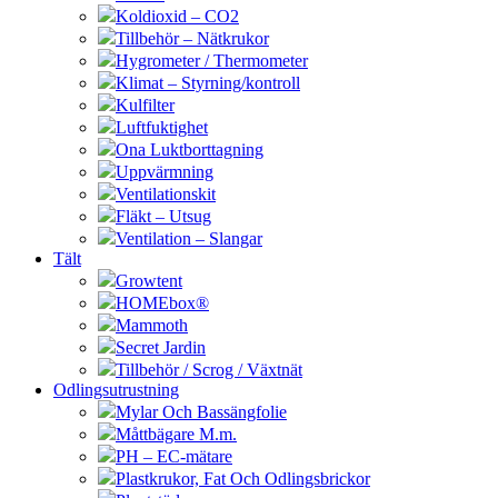
Koldioxid – CO2
Tillbehör – Nätkrukor
Hygrometer / Thermometer
Klimat – Styrning/kontroll
Kulfilter
Luftfuktighet
Ona Luktborttagning
Uppvärmning
Ventilationskit
Fläkt – Utsug
Ventilation – Slangar
Tält
Growtent
HOMEbox®
Mammoth
Secret Jardin
Tillbehör / Scrog / Växtnät
Odlingsutrustning
Mylar Och Bassängfolie
Måttbägare M.m.
PH – EC-mätare
Plastkrukor, Fat Och Odlingsbrickor