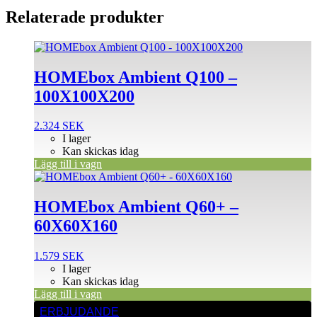
Relaterade produkter
HOMEbox Ambient Q100 –
100X100X200
2.324
SEK
I lager
Kan skickas idag
Lägg till i vagn
HOMEbox Ambient Q60+ –
60X60X160
1.579
SEK
I lager
Kan skickas idag
Lägg till i vagn
ERBJUDANDE