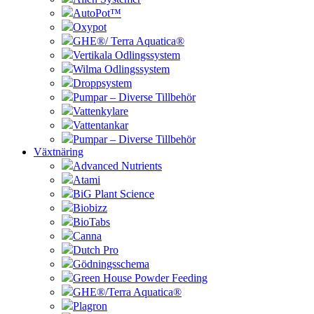
AutoPot™
Oxypot
GHE®/ Terra Aquatica®
Vertikala Odlingssystem
Wilma Odlingssystem
Droppsystem
Pumpar – Diverse Tillbehör
Vattenkylare
Vattentankar
Pumpar – Diverse Tillbehör
Växtnäring
Advanced Nutrients
Atami
BiG Plant Science
Biobizz
BioTabs
Canna
Dutch Pro
Gödningsschema
Green House Powder Feeding
GHE®/Terra Aquatica®
Plagron