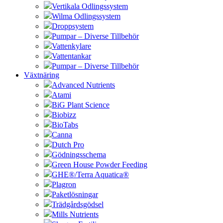
Vertikala Odlingssystem
Wilma Odlingssystem
Droppsystem
Pumpar – Diverse Tillbehör
Vattenkylare
Vattentankar
Pumpar – Diverse Tillbehör
Växtnäring
Advanced Nutrients
Atami
BiG Plant Science
Biobizz
BioTabs
Canna
Dutch Pro
Gödningsschema
Green House Powder Feeding
GHE®/Terra Aquatica®
Plagron
Paketlösningar
Trädgårdsgödsel
Mills Nutrients