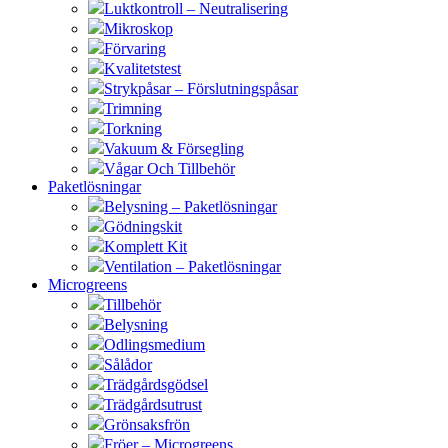
Luktkontroll – Neutralisering
Mikroskop
Förvaring
Kvalitetstest
Strykpåsar – Förslutningspåsar
Trimning
Torkning
Vakuum & Försegling
Vågar Och Tillbehör
Paketlösningar
Belysning – Paketlösningar
Gödningskit
Komplett Kit
Ventilation – Paketlösningar
Microgreens
Tillbehör
Belysning
Odlingsmedium
Sålådor
Trädgårdsgödsel
Trädgårdsutrust
Grönsaksfrön
Fröer – Microgreens