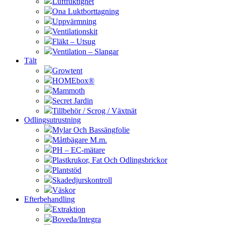
Luftfuktighet
Ona Luktborttagning
Uppvärmning
Ventilationskit
Fläkt – Utsug
Ventilation – Slangar
Tält
Growtent
HOMEbox®
Mammoth
Secret Jardin
Tillbehör / Scrog / Växtnät
Odlingsutrustning
Mylar Och Bassängfolie
Måttbägare M.m.
PH – EC-mätare
Plastkrukor, Fat Och Odlingsbrickor
Plantstöd
Skadedjurskontroll
Väskor
Efterbehandling
Extraktion
Boveda/Integra