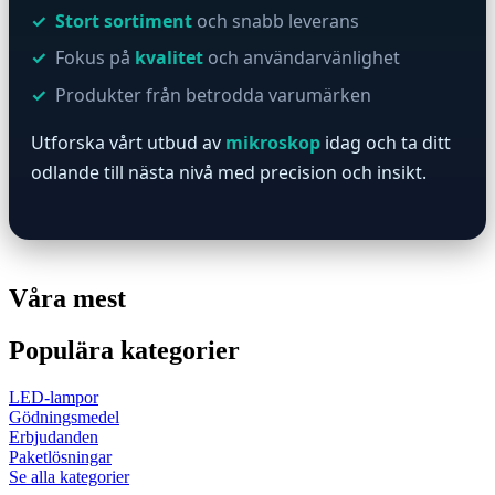
Stort sortiment
och snabb leverans
Fokus på
kvalitet
och användarvänlighet
Produkter från betrodda varumärken
Utforska vårt utbud av
mikroskop
idag och ta ditt
odlande till nästa nivå med precision och insikt.
Våra mest
Populära kategorier
LED-lampor
Gödningsmedel
Erbjudanden
Paketlösningar
Se alla kategorier