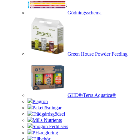
Gödningsschema
Green House Powder Feeding
GHE®/Terra Aquatica®
Plagron
Paketlösningar
Trädgårdsgödsel
Mills Nutrients
Shogun Fertilisers
PH-reglering
Tillbehör