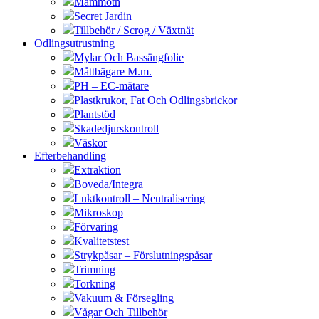
Mammoth
Secret Jardin
Tillbehör / Scrog / Växtnät
Odlingsutrustning
Mylar Och Bassängfolie
Måttbägare M.m.
PH – EC-mätare
Plastkrukor, Fat Och Odlingsbrickor
Plantstöd
Skadedjurskontroll
Väskor
Efterbehandling
Extraktion
Boveda/Integra
Luktkontroll – Neutralisering
Mikroskop
Förvaring
Kvalitetstest
Strykpåsar – Förslutningspåsar
Trimning
Torkning
Vakuum & Försegling
Vågar Och Tillbehör