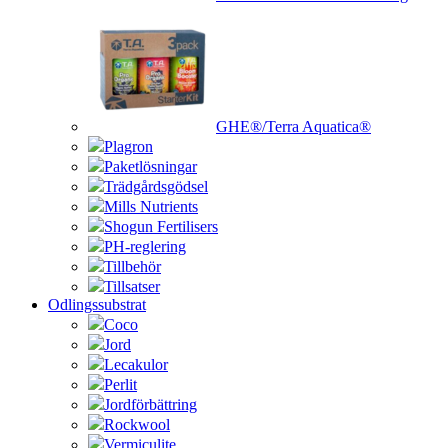
GHE®/Terra Aquatica®
Plagron
Paketlösningar
Trädgårdsgödsel
Mills Nutrients
Shogun Fertilisers
PH-reglering
Tillbehör
Tillsatser
Odlingssubstrat
Coco
Jord
Lecakulor
Perlit
Jordförbättring
Rockwool
Vermiculite