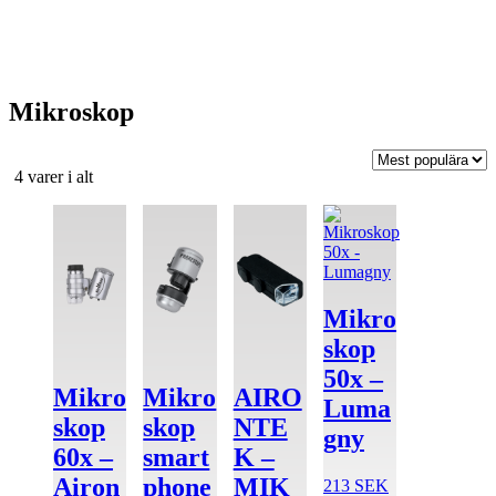
Mikroskop
Sortera
4 varer i alt
efter
popularitet
Mikro
skop
50x –
Mikro
Mikro
AIRO
Luma
skop
skop
NTE
gny
60x –
smart
K –
Airon
phone
MIK
213
SEK