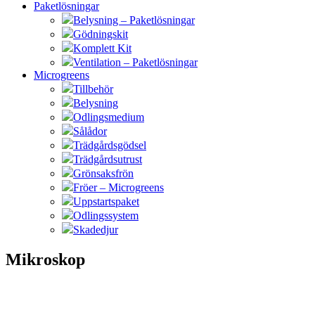
Paketlösningar
Belysning – Paketlösningar
Gödningskit
Komplett Kit
Ventilation – Paketlösningar
Microgreens
Tillbehör
Belysning
Odlingsmedium
Sålådor
Trädgårdsgödsel
Trädgårdsutrust
Grönsaksfrön
Fröer – Microgreens
Uppstartspaket
Odlingssystem
Skadedjur
Mikroskop