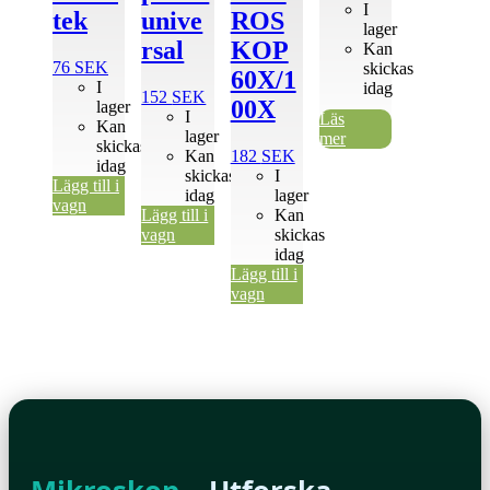
I
tek
unive
ROS
lager
rsal
KOP
Kan
76
SEK
skickas
60X/1
I
idag
152
SEK
00X
lager
I
Läs
Kan
lager
mer
skickas
Kan
182
SEK
idag
skickas
I
Lägg till i
idag
lager
vagn
Lägg till i
Kan
vagn
skickas
idag
Lägg till i
vagn