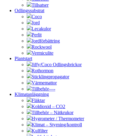
Tillsatser
Odlingssubstrat
Coco
Jord
Lecakulor
Perlit
Jordförbättring
Rockwool
Vermiculite
Plantstart
Jiffy/Coco Odlingsbrickor
Rothormon
Sticklingpropagator
Värmemattor
Tillbehör—-
Klimatanläggning
Fläktar
Koldioxid – CO2
Tillbehör – Nätkrukor
Hygrometer / Thermometer
Klimat – Styrning/kontroll
Kulfilter