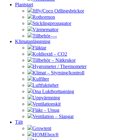
Plantstart
Jiffy/Coco Odlingsbrickor
Rothormon
Sticklingpropagator
Värmemattor
Tillbehör—-
Klimatanläggning
Fläktar
Koldioxid – CO2
Tillbehör – Nätkrukor
Hygrometer / Thermometer
Klimat – Styrning/kontroll
Kulfilter
Luftfuktighet
Ona Luktborttagning
Uppvärmning
Ventilationskit
Fläkt – Utsug
Ventilation – Slangar
Tält
Growtent
HOMEbox®