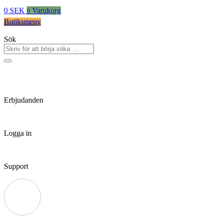
0
SEK
Varukorg
0
Butiksmeny
Sök
Erbjudanden
Logga in
Support