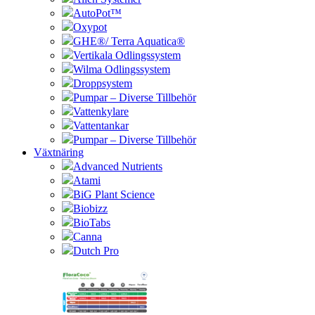
AutoPot™
Oxypot
GHE®/ Terra Aquatica®
Vertikala Odlingssystem
Wilma Odlingssystem
Droppsystem
Pumpar – Diverse Tillbehör
Vattenkylare
Vattentankar
Pumpar – Diverse Tillbehör
Växtnäring
Advanced Nutrients
Atami
BiG Plant Science
Biobizz
BioTabs
Canna
Dutch Pro