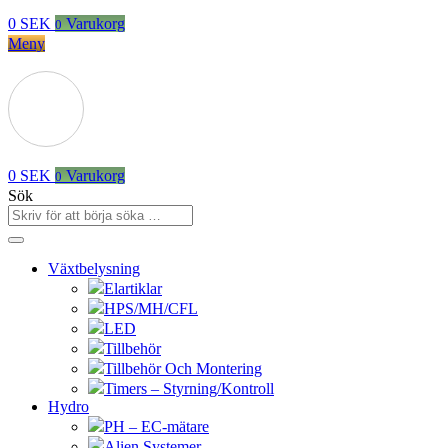
0
SEK
Varukorg
0
Meny
0
SEK
Varukorg
0
Sök
Växtbelysning
Elartiklar
HPS/MH/CFL
LED
Tillbehör
Tillbehör Och Montering
Timers – Styrning/Kontroll
Hydro
PH – EC-mätare
Alien Systemer