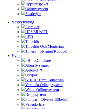
Uppstartspaket
Odlingssystem
Skadedjur
Växtbelysning
Elartiklar
HPS/MH/CFL
LED
Tillbehör
Tillbehör Och Montering
Timers – Styrning/Kontroll
Hydro
PH – EC-mätare
Alien Systemer
AutoPot™
Oxypot
GHE®/ Terra Aquatica®
Vertikala Odlingssystem
Wilma Odlingssystem
Droppsystem
Pumpar – Diverse Tillbehör
Vattenkylare