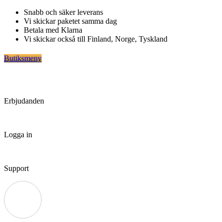
Hoppa
Snabb och säker leverans
till
Vi skickar paketet samma dag
innehåll
Betala med Klarna
Vi skickar också till Finland, Norge, Tyskland
Butiksmeny
Erbjudanden
Logga in
Support