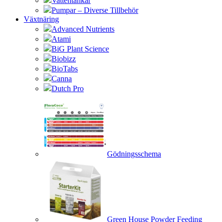
Vattentankar
Pumpar – Diverse Tillbehör
Växtnäring
Advanced Nutrients
Atami
BiG Plant Science
Biobizz
BioTabs
Canna
Dutch Pro
Gödningsschema
Green House Powder Feeding