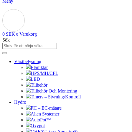
Meny
0
SEK
Varukorg
0
Sök
Växtbelysning
Elartiklar
HPS/MH/CFL
LED
Tillbehör
Tillbehör Och Montering
Timers – Styrning/Kontroll
Hydro
PH – EC-mätare
Alien Systemer
AutoPot™
Oxypot
GHE®/ Terra Aquatica®