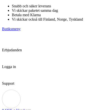
Hoppa
Snabb och säker leverans
till
Vi skickar paketet samma dag
innehåll
Betala med Klarna
Vi skickar också till Finland, Norge, Tyskland
Butiksmeny
Erbjudanden
Logga in
Support