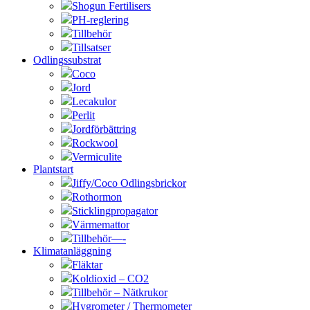
Shogun Fertilisers
PH-reglering
Tillbehör
Tillsatser
Odlingssubstrat
Coco
Jord
Lecakulor
Perlit
Jordförbättring
Rockwool
Vermiculite
Plantstart
Jiffy/Coco Odlingsbrickor
Rothormon
Sticklingpropagator
Värmemattor
Tillbehör—-
Klimatanläggning
Fläktar
Koldioxid – CO2
Tillbehör – Nätkrukor
Hygrometer / Thermometer