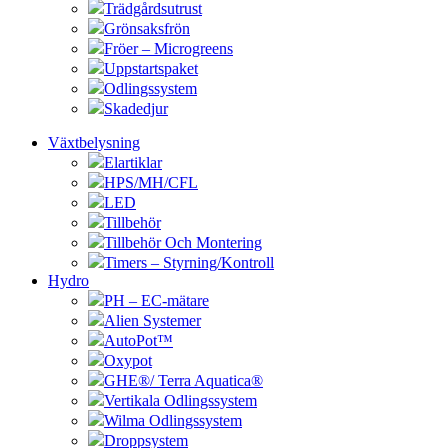
Trädgårdsutrust
Grönsaksfrön
Fröer – Microgreens
Uppstartspaket
Odlingssystem
Skadedjur
Växtbelysning
Elartiklar
HPS/MH/CFL
LED
Tillbehör
Tillbehör Och Montering
Timers – Styrning/Kontroll
Hydro
PH – EC-mätare
Alien Systemer
AutoPot™
Oxypot
GHE®/ Terra Aquatica®
Vertikala Odlingssystem
Wilma Odlingssystem
Droppsystem