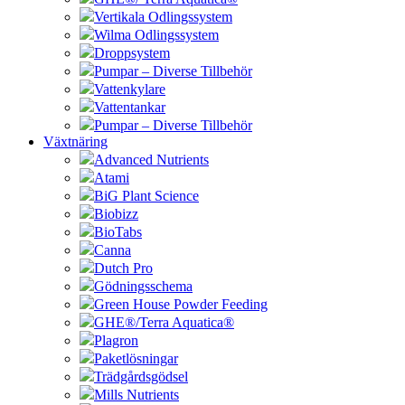
Vertikala Odlingssystem
Wilma Odlingssystem
Droppsystem
Pumpar – Diverse Tillbehör
Vattenkylare
Vattentankar
Pumpar – Diverse Tillbehör
Växtnäring
Advanced Nutrients
Atami
BiG Plant Science
Biobizz
BioTabs
Canna
Dutch Pro
Gödningsschema
Green House Powder Feeding
GHE®/Terra Aquatica®
Plagron
Paketlösningar
Trädgårdsgödsel
Mills Nutrients