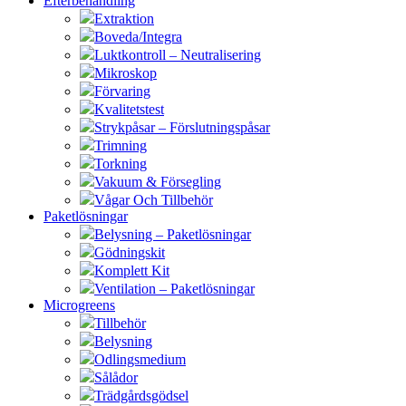
Efterbehandling
Extraktion
Boveda/Integra
Luktkontroll – Neutralisering
Mikroskop
Förvaring
Kvalitetstest
Strykpåsar – Förslutningspåsar
Trimning
Torkning
Vakuum & Försegling
Vågar Och Tillbehör
Paketlösningar
Belysning – Paketlösningar
Gödningskit
Komplett Kit
Ventilation – Paketlösningar
Microgreens
Tillbehör
Belysning
Odlingsmedium
Sålådor
Trädgårdsgödsel