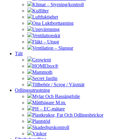
Klimat – Styrning/kontroll
Kulfilter
Luftfuktighet
Ona Luktborttagning
Uppvärmning
Ventilationskit
Fläkt – Utsug
Ventilation – Slangar
Tält
Growtent
HOMEbox®
Mammoth
Secret Jardin
Tillbehör / Scrog / Växtnät
Odlingsutrustning
Mylar Och Bassängfolie
Måttbägare M.m.
PH – EC-mätare
Plastkrukor, Fat Och Odlingsbrickor
Plantstöd
Skadedjurskontroll
Väskor