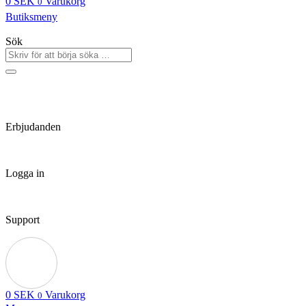
0
SEK
Varukorg
0
Butiksmeny
Sök
Erbjudanden
Logga in
Support
0
SEK
Varukorg
0