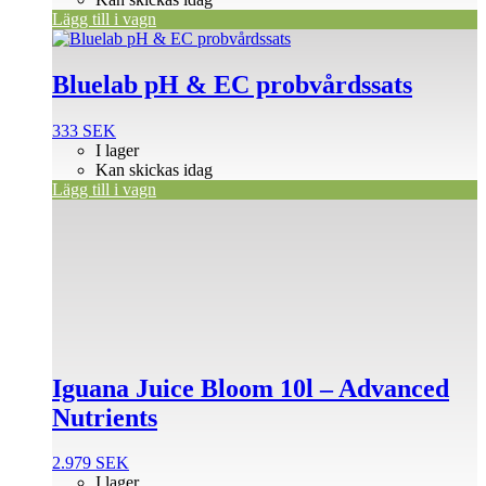
Lägg till i vagn
Bluelab pH & EC probvårdssats
333
SEK
I lager
Kan skickas idag
Lägg till i vagn
Iguana Juice Bloom 10l – Advanced
Nutrients
2.979
SEK
I lager