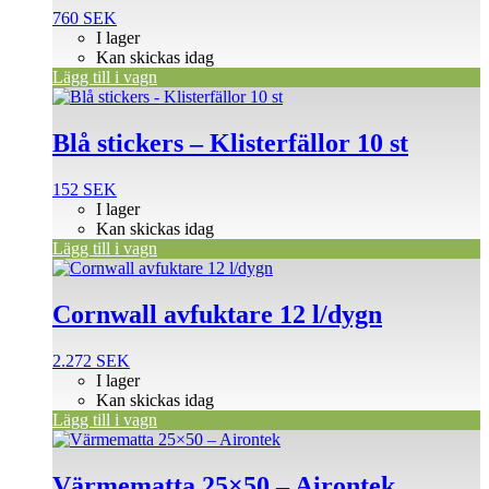
760
SEK
I lager
Kan skickas idag
Lägg till i vagn
Blå stickers – Klisterfällor 10 st
152
SEK
I lager
Kan skickas idag
Lägg till i vagn
Cornwall avfuktare 12 l/dygn
2.272
SEK
I lager
Kan skickas idag
Lägg till i vagn
Värmematta 25×50 – Airontek