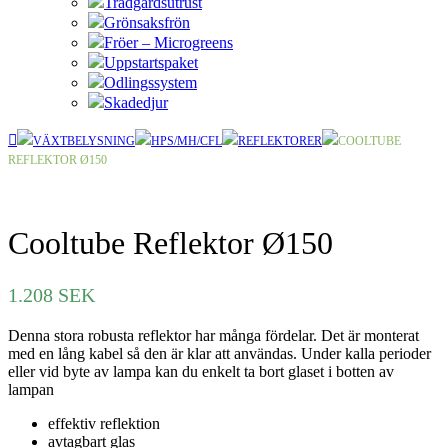
Trädgårdsutrust
Grönsaksfrön
Fröer – Microgreens
Uppstartspaket
Odlingssystem
Skadedjur
VÄXTBELYSNING
HPS/MH/CFL
REFLEKTORER
COOLTUBE
REFLEKTOR Ø150
Cooltube Reflektor Ø150
1.208
SEK
Denna stora robusta reflektor har många fördelar. Det är monterat
med en lång kabel så den är klar att användas. Under kalla perioder
eller vid byte av lampa kan du enkelt ta bort glaset i botten av
lampan
effektiv reflektion
avtagbart glas