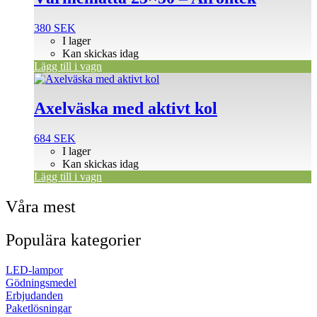
380
SEK
I lager
Kan skickas idag
Lägg till i vagn
Axelväska med aktivt kol
684
SEK
I lager
Kan skickas idag
Lägg till i vagn
Våra mest
Populära kategorier
LED-lampor
Gödningsmedel
Erbjudanden
Paketlösningar