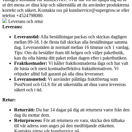
ut det mesta av dina köp och säkerställa att du använder produkterna
korrekt och säkert. Kontakta oss på
kundservice@supergrow.se
eller
telefon +4524798080.
Leverans och retur
Leverans:
Leveranstid:
Alla beställningar packas och skickas dagligen
mellan 09-18. I de flesta fall skickas alla beställningar samma
dag. Leveranstiden är normalt mellan 16 timmar och 1 vardag.
Tips: Om du beställer fram till helgen och väljer paketbutik,
kan du ofta hämta ditt paket redan dagen efter i paketbutiken.
Fraktkostnader:
Vi håller fraktkostnaderna låga och har valt
de bästa och mest kostnadseffektiva fraktalternativen. Vi
erbjuder alltid full garanti på alla dina leveranser.
Leveransmetod:
Vi använder pålitliga fraktföretag som
PostNord och GLS för att säkerställa att dina varor levereras
säkert och i tid.
Retur:
Returrätt:
Du har 14 dagar på dig att returnera varor från den
dag du mottar dem.
Returprocess:
För att returnera en vara, skicka den tillbaka
till vår adress som anges på den medföljande etiketten.
Kontakta gärna vår kundservice på