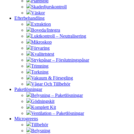
Plantstöd
Skadedjurskontroll
Väskor
Efterbehandling
Extraktion
Boveda/Integra
Luktkontroll – Neutralisering
Mikroskop
Förvaring
Kvalitetstest
Strykpåsar – Förslutningspåsar
Trimning
Torkning
Vakuum & Försegling
Vågar Och Tillbehör
Paketlösningar
Belysning – Paketlösningar
Gödningskit
Komplett Kit
Ventilation – Paketlösningar
Microgreens
Tillbehör
Belysning