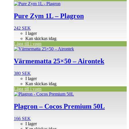
Pure Zym 1L – Plagron
242
SEK
I lager
Kan skickas idag
Lägg till i vagn
Värmematta 25×50 – Airontek
380
SEK
I lager
Kan skickas idag
Lägg till i vagn
Plagron – Cocos Premium 50L
166
SEK
I lager
Kan skickas idag