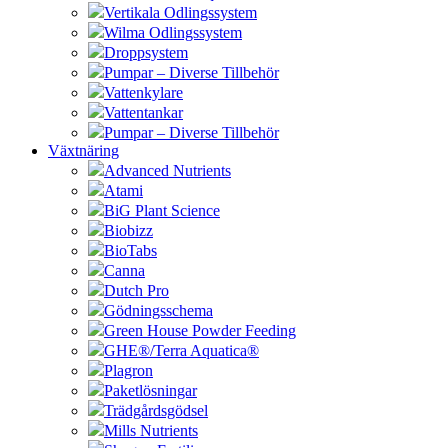
Vertikala Odlingssystem
Wilma Odlingssystem
Droppsystem
Pumpar – Diverse Tillbehör
Vattenkylare
Vattentankar
Pumpar – Diverse Tillbehör
Växtnäring
Advanced Nutrients
Atami
BiG Plant Science
Biobizz
BioTabs
Canna
Dutch Pro
Gödningsschema
Green House Powder Feeding
GHE®/Terra Aquatica®
Plagron
Paketlösningar
Trädgårdsgödsel
Mills Nutrients