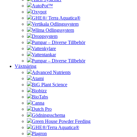
AutoPot™
Oxypot
GHE®/ Terra Aquatica®
Vertikala Odlingssystem
Wilma Odlingssystem
Droppsystem
Pumpar – Diverse Tillbehör
Vattenkylare
Vattentankar
Pumpar – Diverse Tillbehör
Växtnäring
Advanced Nutrients
Atami
BiG Plant Science
Biobizz
BioTabs
Canna
Dutch Pro
Gödningsschema
Green House Powder Feeding
GHE®/Terra Aquatica®
Plagron