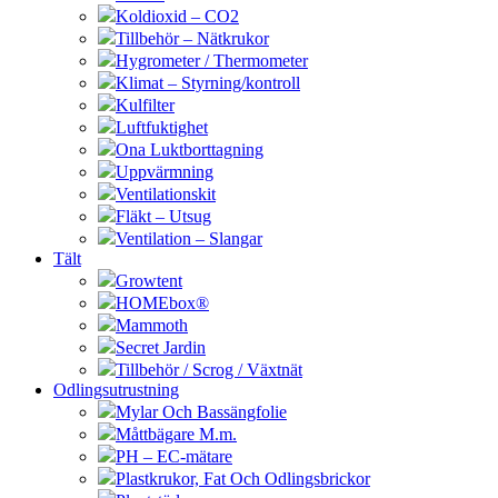
Koldioxid – CO2
Tillbehör – Nätkrukor
Hygrometer / Thermometer
Klimat – Styrning/kontroll
Kulfilter
Luftfuktighet
Ona Luktborttagning
Uppvärmning
Ventilationskit
Fläkt – Utsug
Ventilation – Slangar
Tält
Growtent
HOMEbox®
Mammoth
Secret Jardin
Tillbehör / Scrog / Växtnät
Odlingsutrustning
Mylar Och Bassängfolie
Måttbägare M.m.
PH – EC-mätare
Plastkrukor, Fat Och Odlingsbrickor