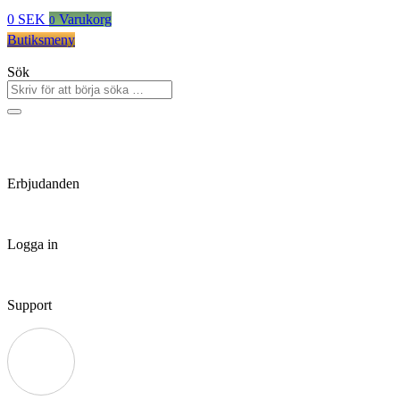
0
SEK
Varukorg
0
Butiksmeny
Sök
Erbjudanden
Logga in
Support