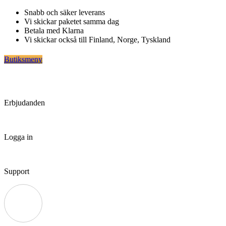
Hoppa
Snabb och säker leverans
till
Vi skickar paketet samma dag
innehåll
Betala med Klarna
Vi skickar också till Finland, Norge, Tyskland
Butiksmeny
Erbjudanden
Logga in
Support