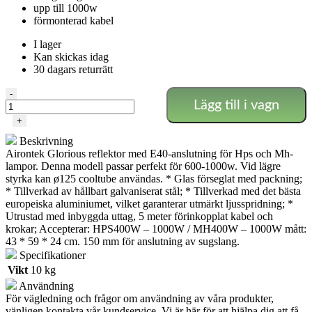
upp till 1000w
förmonterad kabel
I lager
Kan skickas idag
30 dagars returrätt
Cooltube
-
Lägg till i vagn
Reflektor
Ø150
+
mängd
Beskrivning
Airontek Glorious reflektor med E40-anslutning för Hps och Mh-
lampor. Denna modell passar perfekt för 600-1000w. Vid lägre
styrka kan ø125 cooltube användas. * Glas förseglat med packning;
* Tillverkad av hållbart galvaniserat stål; * Tillverkad med det bästa
europeiska aluminiumet, vilket garanterar utmärkt ljusspridning; *
Utrustad med inbyggda uttag, 5 meter förinkopplat kabel och
krokar; Accepterar: HPS400W – 1000W / MH400W – 1000W mått:
43 * 59 * 24 cm. 150 mm för anslutning av sugslang.
Specifikationer
Vikt
10 kg
Användning
För vägledning och frågor om användning av våra produkter,
vänligen kontakta vår kundservice. Vi är här för att hjälpa dig att få