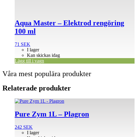
Aqua Master – Elektrod rengöring
100 ml
71
SEK
I lager
Kan skickas idag
Lägg till i vagn
Våra mest populära produkter
Relaterade produkter
Pure Zym 1L – Plagron
242
SEK
I lager