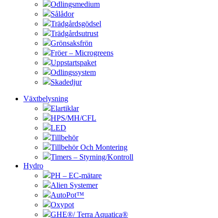
Odlingsmedium
Sålådor
Trädgårdsgödsel
Trädgårdsutrust
Grönsaksfrön
Fröer – Microgreens
Uppstartspaket
Odlingssystem
Skadedjur
Växtbelysning
Elartiklar
HPS/MH/CFL
LED
Tillbehör
Tillbehör Och Montering
Timers – Styrning/Kontroll
Hydro
PH – EC-mätare
Alien Systemer
AutoPot™
Oxypot
GHE®/ Terra Aquatica®