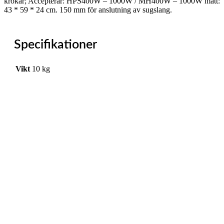
krokar; Accepterar: HPS400W – 1000W / MH400W – 1000W mått:
43 * 59 * 24 cm. 150 mm för anslutning av sugslang.
Specifikationer
Vikt
10 kg