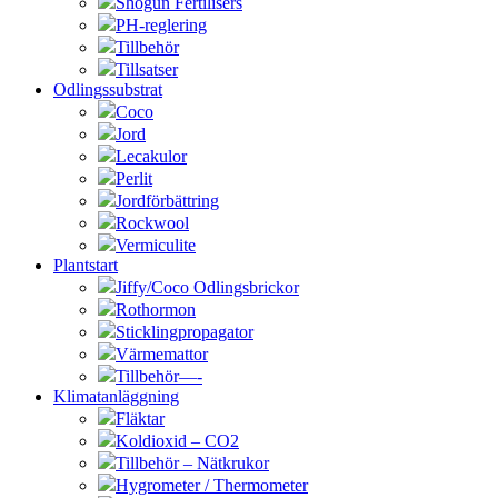
Shogun Fertilisers
PH-reglering
Tillbehör
Tillsatser
Odlingssubstrat
Coco
Jord
Lecakulor
Perlit
Jordförbättring
Rockwool
Vermiculite
Plantstart
Jiffy/Coco Odlingsbrickor
Rothormon
Sticklingpropagator
Värmemattor
Tillbehör—-
Klimatanläggning
Fläktar
Koldioxid – CO2
Tillbehör – Nätkrukor
Hygrometer / Thermometer