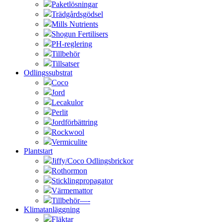
Paketlösningar
Trädgårdsgödsel
Mills Nutrients
Shogun Fertilisers
PH-reglering
Tillbehör
Tillsatser
Odlingssubstrat
Coco
Jord
Lecakulor
Perlit
Jordförbättring
Rockwool
Vermiculite
Plantstart
Jiffy/Coco Odlingsbrickor
Rothormon
Sticklingpropagator
Värmemattor
Tillbehör—-
Klimatanläggning
Fläktar