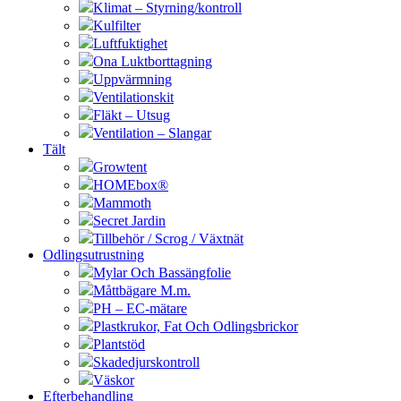
Klimat – Styrning/kontroll
Kulfilter
Luftfuktighet
Ona Luktborttagning
Uppvärmning
Ventilationskit
Fläkt – Utsug
Ventilation – Slangar
Tält
Growtent
HOMEbox®
Mammoth
Secret Jardin
Tillbehör / Scrog / Växtnät
Odlingsutrustning
Mylar Och Bassängfolie
Måttbägare M.m.
PH – EC-mätare
Plastkrukor, Fat Och Odlingsbrickor
Plantstöd
Skadedjurskontroll
Väskor
Efterbehandling