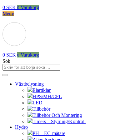
0
SEK
Varukorg
0
Meny
0
SEK
Varukorg
0
Sök
Växtbelysning
Elartiklar
HPS/MH/CFL
LED
Tillbehör
Tillbehör Och Montering
Timers – Styrning/Kontroll
Hydro
PH – EC-mätare
Alien Systemer