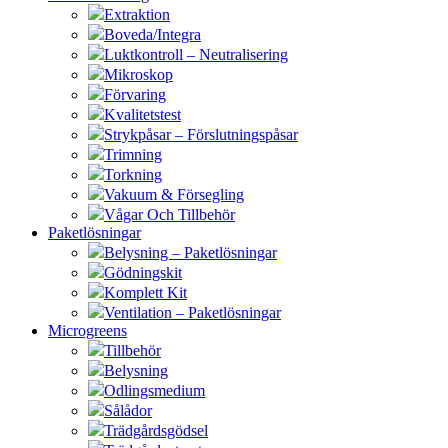
Extraktion
Boveda/Integra
Luktkontroll – Neutralisering
Mikroskop
Förvaring
Kvalitetstest
Strykpåsar – Förslutningspåsar
Trimning
Torkning
Vakuum & Försegling
Vågar Och Tillbehör
Paketlösningar
Belysning – Paketlösningar
Gödningskit
Komplett Kit
Ventilation – Paketlösningar
Microgreens
Tillbehör
Belysning
Odlingsmedium
Sålådor
Trädgårdsgödsel