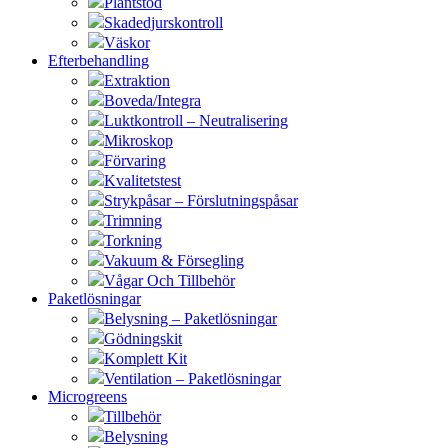
Plantstöd
Skadedjurskontroll
Väskor
Efterbehandling
Extraktion
Boveda/Integra
Luktkontroll – Neutralisering
Mikroskop
Förvaring
Kvalitetstest
Strykpåsar – Förslutningspåsar
Trimning
Torkning
Vakuum & Försegling
Vågar Och Tillbehör
Paketlösningar
Belysning – Paketlösningar
Gödningskit
Komplett Kit
Ventilation – Paketlösningar
Microgreens
Tillbehör
Belysning