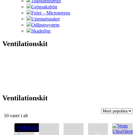
Trädgårdsutrust
Grönsaksfrön
Fröer – Microgreens
Uppstartspaket
Odlingssystem
Skadedjur
Ventilationskit
Ventilationskit
Sortera
10 varer i alt
efter
Den
Den
Den
popularitet
ERBJUDANDE
här
här
här