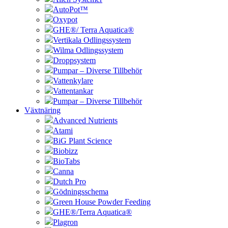
AutoPot™
Oxypot
GHE®/ Terra Aquatica®
Vertikala Odlingssystem
Wilma Odlingssystem
Droppsystem
Pumpar – Diverse Tillbehör
Vattenkylare
Vattentankar
Pumpar – Diverse Tillbehör
Växtnäring
Advanced Nutrients
Atami
BiG Plant Science
Biobizz
BioTabs
Canna
Dutch Pro
Gödningsschema
Green House Powder Feeding
GHE®/Terra Aquatica®
Plagron