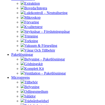
Extraktion
Boveda/Integra
Luktkontroll – Neutralisering
Mikroskop
Förvaring
Kvalitetstest
Strykpåsar – Förslutningspåsar
Trimning
Torkning
Vakuum & Försegling
Vågar Och Tillbehör
Paketlösningar
Belysning – Paketlösningar
Gödningskit
Komplett Kit
Ventilation – Paketlösningar
Microgreens
Tillbehör
Belysning
Odlingsmedium
Sålådor
Trädgårdsgödsel