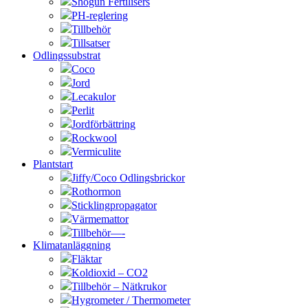
Shogun Fertilisers
PH-reglering
Tillbehör
Tillsatser
Odlingssubstrat
Coco
Jord
Lecakulor
Perlit
Jordförbättring
Rockwool
Vermiculite
Plantstart
Jiffy/Coco Odlingsbrickor
Rothormon
Sticklingpropagator
Värmemattor
Tillbehör—-
Klimatanläggning
Fläktar
Koldioxid – CO2
Tillbehör – Nätkrukor
Hygrometer / Thermometer