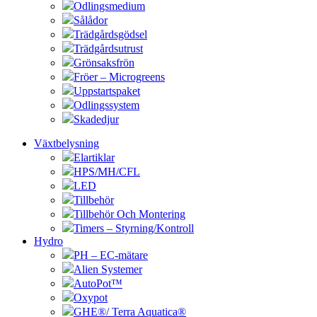
Odlingsmedium
Sålådor
Trädgårdsgödsel
Trädgårdsutrust
Grönsaksfrön
Fröer – Microgreens
Uppstartspaket
Odlingssystem
Skadedjur
Växtbelysning
Elartiklar
HPS/MH/CFL
LED
Tillbehör
Tillbehör Och Montering
Timers – Styrning/Kontroll
Hydro
PH – EC-mätare
Alien Systemer
AutoPot™
Oxypot
GHE®/ Terra Aquatica®