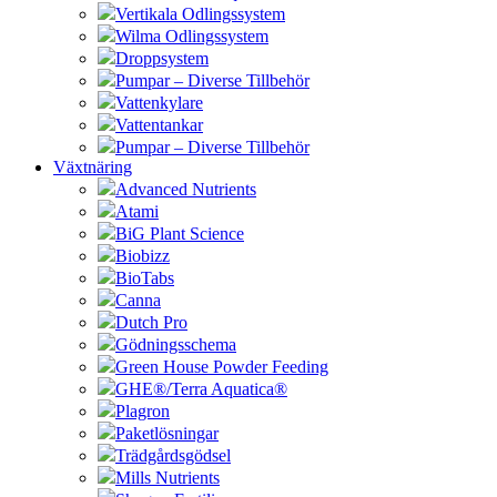
Vertikala Odlingssystem
Wilma Odlingssystem
Droppsystem
Pumpar – Diverse Tillbehör
Vattenkylare
Vattentankar
Pumpar – Diverse Tillbehör
Växtnäring
Advanced Nutrients
Atami
BiG Plant Science
Biobizz
BioTabs
Canna
Dutch Pro
Gödningsschema
Green House Powder Feeding
GHE®/Terra Aquatica®
Plagron
Paketlösningar
Trädgårdsgödsel
Mills Nutrients