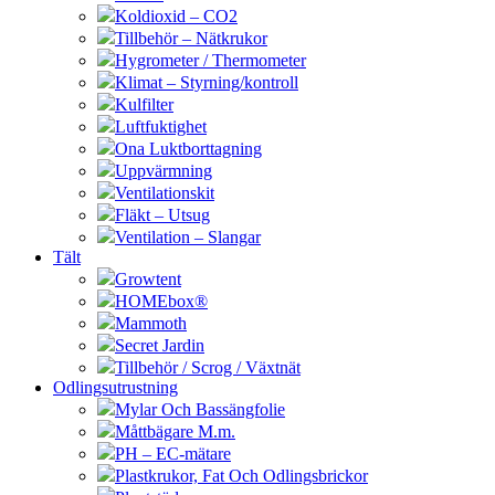
Koldioxid – CO2
Tillbehör – Nätkrukor
Hygrometer / Thermometer
Klimat – Styrning/kontroll
Kulfilter
Luftfuktighet
Ona Luktborttagning
Uppvärmning
Ventilationskit
Fläkt – Utsug
Ventilation – Slangar
Tält
Growtent
HOMEbox®
Mammoth
Secret Jardin
Tillbehör / Scrog / Växtnät
Odlingsutrustning
Mylar Och Bassängfolie
Måttbägare M.m.
PH – EC-mätare
Plastkrukor, Fat Och Odlingsbrickor