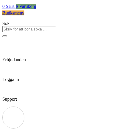
0
SEK
Varukorg
0
Butiksmeny
Sök
Erbjudanden
Logga in
Support