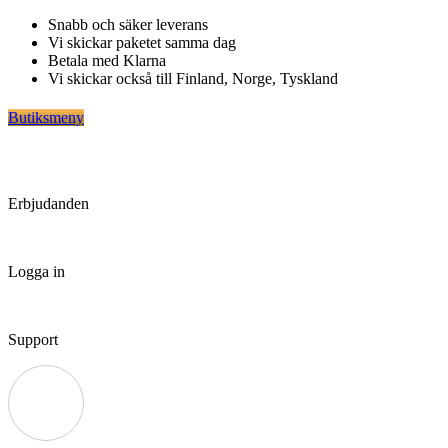
Hoppa
Snabb och säker leverans
till
Vi skickar paketet samma dag
innehåll
Betala med Klarna
Vi skickar också till Finland, Norge, Tyskland
Butiksmeny
Erbjudanden
Logga in
Support