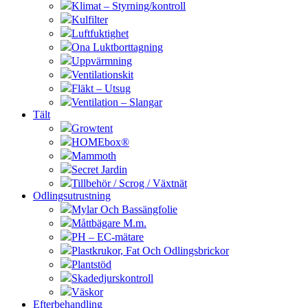
Klimat – Styrning/kontroll
Kulfilter
Luftfuktighet
Ona Luktborttagning
Uppvärmning
Ventilationskit
Fläkt – Utsug
Ventilation – Slangar
Tält
Growtent
HOMEbox®
Mammoth
Secret Jardin
Tillbehör / Scrog / Växtnät
Odlingsutrustning
Mylar Och Bassängfolie
Måttbägare M.m.
PH – EC-mätare
Plastkrukor, Fat Och Odlingsbrickor
Plantstöd
Skadedjurskontroll
Väskor
Efterbehandling