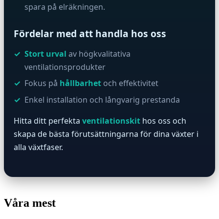
spara på elräkningen.
Fördelar med att handla hos oss
Stort urval
av högkvalitativa
ventilationsprodukter
Fokus på
hållbarhet
och effektivitet
Enkel installation och långvarig prestanda
Hitta ditt perfekta
ventilationskit
hos oss och
skapa de bästa förutsättningarna för dina växter i
alla växtfaser.
Våra mest