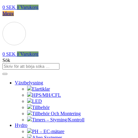
0
SEK
Varukorg
0
Meny
0
SEK
Varukorg
0
Sök
Växtbelysning
Elartiklar
HPS/MH/CFL
LED
Tillbehör
Tillbehör Och Montering
Timers – Styrning/Kontroll
Hydro
PH – EC-mätare
Alien Systemer