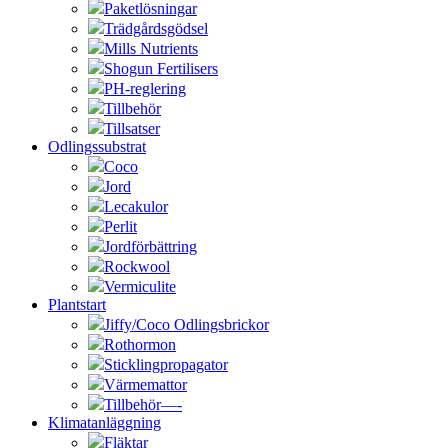
Paketlösningar
Trädgårdsgödsel
Mills Nutrients
Shogun Fertilisers
PH-reglering
Tillbehör
Tillsatser
Odlingssubstrat
Coco
Jord
Lecakulor
Perlit
Jordförbättring
Rockwool
Vermiculite
Plantstart
Jiffy/Coco Odlingsbrickor
Rothormon
Sticklingpropagator
Värmemattor
Tillbehör—-
Klimatanläggning
Fläktar