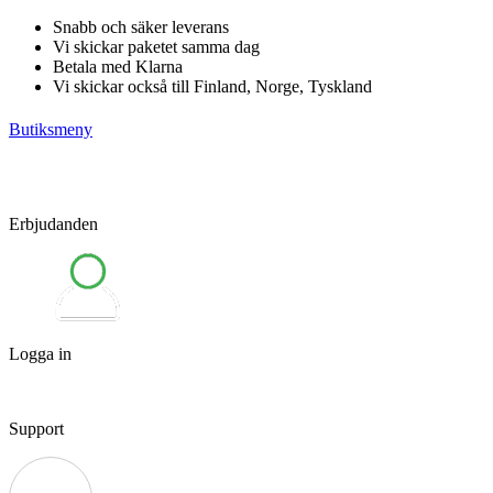
Hoppa
Snabb och säker leverans
till
Vi skickar paketet samma dag
innehåll
Betala med Klarna
Vi skickar också till Finland, Norge, Tyskland
Butiksmeny
Erbjudanden
Logga in
Support