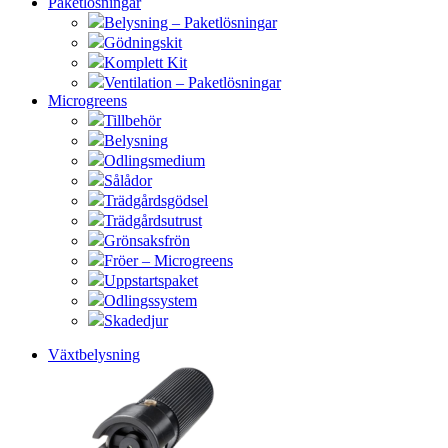
Paketlösningar
Belysning – Paketlösningar
Gödningskit
Komplett Kit
Ventilation – Paketlösningar
Microgreens
Tillbehör
Belysning
Odlingsmedium
Sålådor
Trädgårdsgödsel
Trädgårdsutrust
Grönsaksfrön
Fröer – Microgreens
Uppstartspaket
Odlingssystem
Skadedjur
Växtbelysning