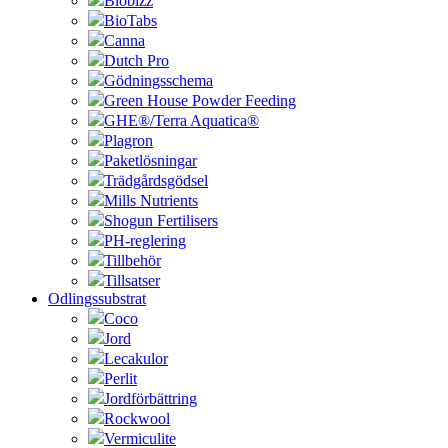
Biobizz
BioTabs
Canna
Dutch Pro
Gödningsschema
Green House Powder Feeding
GHE®/Terra Aquatica®
Plagron
Paketlösningar
Trädgårdsgödsel
Mills Nutrients
Shogun Fertilisers
PH-reglering
Tillbehör
Tillsatser
Odlingssubstrat
Coco
Jord
Lecakulor
Perlit
Jordförbättring
Rockwool
Vermiculite