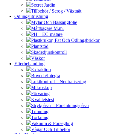
Secret Jardin
Tillbehör / Scrog / Växtnät
Odlingsutrustning
Mylar Och Bassängfolie
Måttbägare M.m.
PH – EC-mätare
Plastkrukor, Fat Och Odlingsbrickor
Plantstöd
Skadedjurskontroll
Väskor
Efterbehandling
Extraktion
Boveda/Integra
Luktkontroll – Neutralisering
Mikroskop
Förvaring
Kvalitetstest
Strykpåsar – Förslutningspåsar
Trimning
Torkning
Vakuum & Försegling
Vågar Och Tillbehör