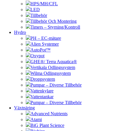
HPS/MH/CFL
LED
Tillbehör
Tillbehör Och Montering
Timers – Styrning/Kontroll
Hydro
PH – EC-mätare
Alien Systemer
AutoPot™
Oxypot
GHE®/ Terra Aquatica®
Vertikala Odlingssystem
Wilma Odlingssystem
Droppsystem
Pumpar – Diverse Tillbehör
Vattenkylare
Vattentankar
Pumpar – Diverse Tillbehör
Växtnäring
Advanced Nutrients
Atami
BiG Plant Science