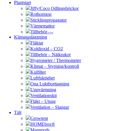
Plantstart
Jiffy/Coco Odlingsbrickor
Rothormon
Sticklingpropagator
Värmemattor
Tillbehör—-
Klimatanläggning
Fläktar
Koldioxid – CO2
Tillbehör – Nätkrukor
Hygrometer / Thermometer
Klimat – Styrning/kontroll
Kulfilter
Luftfuktighet
Ona Luktborttagning
Uppvärmning
Ventilationskit
Fläkt – Utsug
Ventilation – Slangar
Tält
Growtent
HOMEbox®
Mammoth