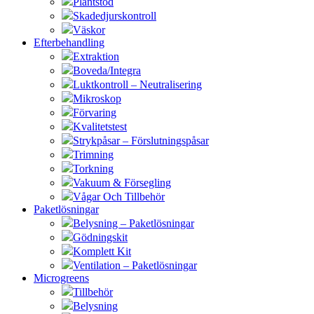
Plantstöd
Skadedjurskontroll
Väskor
Efterbehandling
Extraktion
Boveda/Integra
Luktkontroll – Neutralisering
Mikroskop
Förvaring
Kvalitetstest
Strykpåsar – Förslutningspåsar
Trimning
Torkning
Vakuum & Försegling
Vågar Och Tillbehör
Paketlösningar
Belysning – Paketlösningar
Gödningskit
Komplett Kit
Ventilation – Paketlösningar
Microgreens
Tillbehör
Belysning