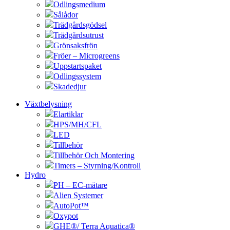
Odlingsmedium
Sålådor
Trädgårdsgödsel
Trädgårdsutrust
Grönsaksfrön
Fröer – Microgreens
Uppstartspaket
Odlingssystem
Skadedjur
Växtbelysning
Elartiklar
HPS/MH/CFL
LED
Tillbehör
Tillbehör Och Montering
Timers – Styrning/Kontroll
Hydro
PH – EC-mätare
Alien Systemer
AutoPot™
Oxypot
GHE®/ Terra Aquatica®