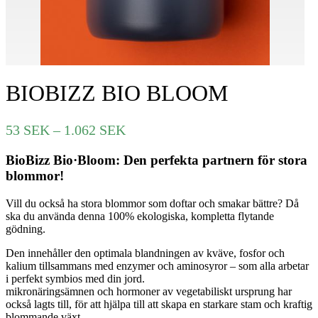
BIOBIZZ BIO BLOOM
Prisintervall:
53
SEK
–
1.062
SEK
53 SEK
BioBizz Bio
·
Bloom: Den perfekta partnern för stora
till
blommor!
1.062 SEK
Vill du också ha stora blommor som doftar och smakar bättre? Då
ska du använda denna 100% ekologiska, kompletta flytande
gödning.
Den innehåller den optimala blandningen av kväve, fosfor och
kalium tillsammans med enzymer och aminosyror – som alla arbetar
i perfekt symbios med din jord.
mikronäringsämnen och hormoner av vegetabiliskt ursprung har
också lagts till, för att hjälpa till att skapa en starkare stam och kraftig
blommande växt.