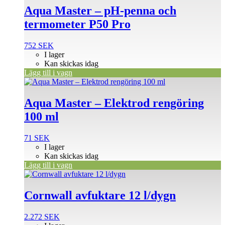
Aqua Master – pH-penna och
termometer P50 Pro
752
SEK
I lager
Kan skickas idag
Lägg till i vagn
Aqua Master – Elektrod rengöring
100 ml
71
SEK
I lager
Kan skickas idag
Lägg till i vagn
Cornwall avfuktare 12 l/dygn
2.272
SEK