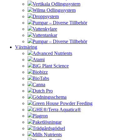
Vertikala Odlingssystem
Wilma Odlingssystem
Droppsystem
Pumpar – Diverse Tillbehör
Vattenkylare
Vattentankar
Pumpar – Diverse Tillbehör
Växtnäring
Advanced Nutrients
Atami
BiG Plant Science
Biobizz
BioTabs
Canna
Dutch Pro
Gödningsschema
Green House Powder Feeding
GHE®/Terra Aquatica®
Plagron
Paketlösningar
Trädgårdsgödsel
Mills Nutrients