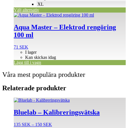
på
XL
produktsidan
Välj alternativ
Aqua Master – Elektrod rengöring
100 ml
71
SEK
I lager
Kan skickas idag
Lägg till i vagn
Våra mest populära produkter
Relaterade produkter
Den
här
produkten
Bluelab – Kalibreringsvätska
har
flera
Prisintervall:
135
SEK
–
150
SEK
varianter.