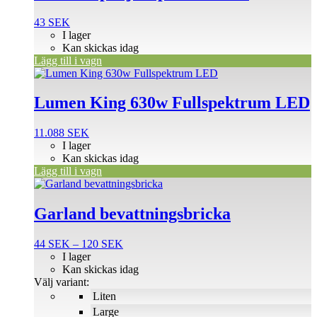
43
SEK
I lager
Kan skickas idag
Lägg till i vagn
Lumen King 630w Fullspektrum LED
11.088
SEK
I lager
Kan skickas idag
Lägg till i vagn
Den
här
produkten
Garland bevattningsbricka
har
flera
Prisintervall:
44
SEK
–
120
SEK
varianter.
44 SEK
I lager
De
till
Kan skickas idag
olika
120 SEK
Välj variant:
alternativen
Liten
kan
väljas
Large