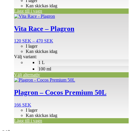
I lager
Kan skickas idag
Lägg till i vagn
Den
här
produkten
Vita Race – Plagron
har
flera
Prisintervall:
120
SEK
–
470
SEK
varianter.
120 SEK
I lager
De
till
Kan skickas idag
olika
470 SEK
Välj variant:
alternativen
1 L
kan
väljas
100 ml
på
Välj alternativ
produktsidan
Plagron – Cocos Premium 50L
166
SEK
I lager
Kan skickas idag
Lägg till i vagn