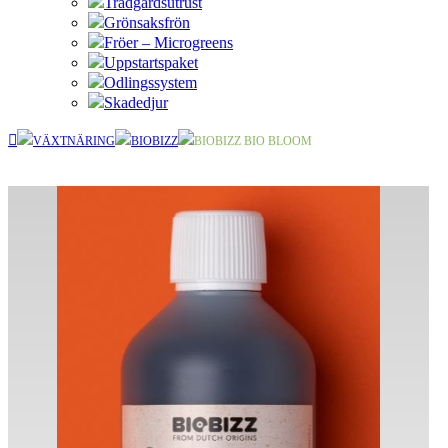
Trädgårdsutrust
Grönsaksfrön
Fröer – Microgreens
Uppstartspaket
Odlingssystem
Skadedjur
VÄXTNÄRING
BIOBIZZ
BIOBIZZ BIO BLOOM