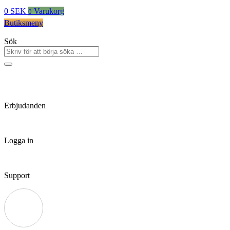
0
SEK
Varukorg
0
Butiksmeny
Sök
Erbjudanden
Logga in
Support