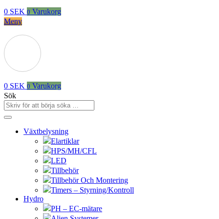
0
SEK
Varukorg
0
Meny
0
SEK
Varukorg
0
Sök
Växtbelysning
Elartiklar
HPS/MH/CFL
LED
Tillbehör
Tillbehör Och Montering
Timers – Styrning/Kontroll
Hydro
PH – EC-mätare
Alien Systemer