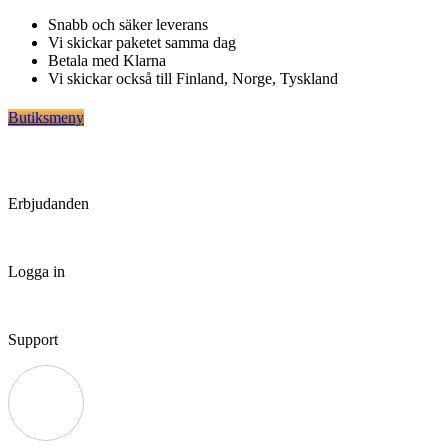
Hoppa
Snabb och säker leverans
till
Vi skickar paketet samma dag
innehåll
Betala med Klarna
Vi skickar också till Finland, Norge, Tyskland
Butiksmeny
Erbjudanden
Logga in
Support