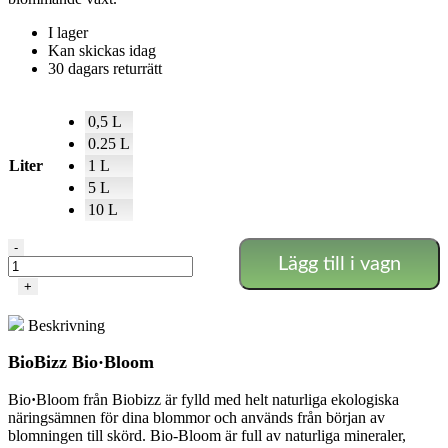
I lager
Kan skickas idag
30 dagars returrätt
0,5 L
0.25 L
Liter
1 L
5 L
10 L
BIOBIZZ
-
Lägg till i vagn
BIO
BLOOM
+
mängd
Beskrivning
BioBizz Bio·Bloom
Bio
·
Bloom från Biobizz är fylld med helt naturliga ekologiska
näringsämnen för dina blommor och används från början av
blomningen till skörd. Bio-Bloom är full av naturliga mineraler,