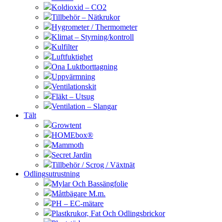
Koldioxid – CO2
Tillbehör – Nätkrukor
Hygrometer / Thermometer
Klimat – Styrning/kontroll
Kulfilter
Luftfuktighet
Ona Luktborttagning
Uppvärmning
Ventilationskit
Fläkt – Utsug
Ventilation – Slangar
Tält
Growtent
HOMEbox®
Mammoth
Secret Jardin
Tillbehör / Scrog / Växtnät
Odlingsutrustning
Mylar Och Bassängfolie
Måttbägare M.m.
PH – EC-mätare
Plastkrukor, Fat Och Odlingsbrickor