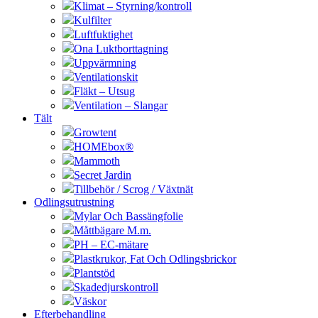
Klimat – Styrning/kontroll
Kulfilter
Luftfuktighet
Ona Luktborttagning
Uppvärmning
Ventilationskit
Fläkt – Utsug
Ventilation – Slangar
Tält
Growtent
HOMEbox®
Mammoth
Secret Jardin
Tillbehör / Scrog / Växtnät
Odlingsutrustning
Mylar Och Bassängfolie
Måttbägare M.m.
PH – EC-mätare
Plastkrukor, Fat Och Odlingsbrickor
Plantstöd
Skadedjurskontroll
Väskor
Efterbehandling