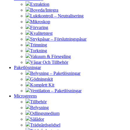
Extraktion
Boveda/Integra
Luktkontroll – Neutralisering
Mikroskop
Förvaring
Kvalitetstest
Strykpåsar – Förslutningspåsar
Trimning
Torkning
Vakuum & Försegling
Vågar Och Tillbehör
Paketlösningar
Belysning – Paketlösningar
Gödningskit
Komplett Kit
Ventilation – Paketlösningar
Microgreens
Tillbehör
Belysning
Odlingsmedium
Sålådor
Trädgårdsgödsel