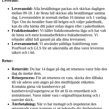
Leverans:
Leveranstid:
Alla beställningar packas och skickas dagligen
mellan 09-18. I de flesta fall skickas alla beställningar samma
dag. Leveranstiden är normalt mellan 16 timmar och 1 vardag.
Tips: Om du beställer fram till helgen och väljer paketbutik,
kan du ofta hämta ditt paket redan dagen efter i paketbutiken.
Fraktkostnader:
Vi håller fraktkostnaderna låga och har valt
de bästa och mest kostnadseffektiva fraktalternativen. Vi
erbjuder alltid full garanti på alla dina leveranser.
Leveransmetod:
Vi använder pålitliga fraktföretag som
PostNord och GLS för att säkerställa att dina varor levereras
säkert och i tid.
Retur:
Returrätt:
Du har 14 dagar på dig att returnera varor från den
dag du mottar dem.
Returprocess:
För att returnera en vara, skicka den tillbaka
till vår adress som anges på den medföljande etiketten.
Kontakta gärna vår kundservice på
kundservice@supergrow.se för att få en returetikett och
instruktioner. Varor måste vara i originalförpackning och i
oanvänt skick.
Återbetalning:
När vi har mottagit och inspekterat den
returnerade varan kommer vi att behandla din återbetalning