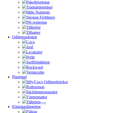
Paketlösningar
Trädgårdsgödsel
Mills Nutrients
Shogun Fertilisers
PH-reglering
Tillbehör
Tillsatser
Odlingssubstrat
Coco
Jord
Lecakulor
Perlit
Jordförbättring
Rockwool
Vermiculite
Plantstart
Jiffy/Coco Odlingsbrickor
Rothormon
Sticklingpropagator
Värmemattor
Tillbehör—-
Klimatanläggning
Fläktar