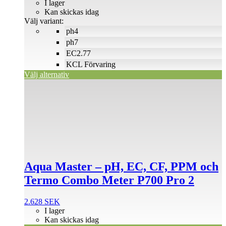
135 SEK
I lager
De
till
Kan skickas idag
olika
150 SEK
Välj variant:
alternativen
ph4
kan
väljas
ph7
på
EC2.77
produktsidan
KCL Förvaring
Välj alternativ
Aqua Master – pH, EC, CF, PPM och
Termo Combo Meter P700 Pro 2
2.628
SEK
I lager
Kan skickas idag