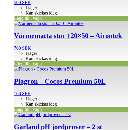
500
SEK
I lager
Kan skickas idag
Lägg till i vagn
Värmematta stor 120×50 – Airontek
760
SEK
I lager
Kan skickas idag
Lägg till i vagn
Plagron – Cocos Premium 50L
166
SEK
I lager
Kan skickas idag
Lägg till i vagn
Garland pH jordprover – 2 st