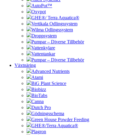
AutoPot™
Oxypot
GHE®/ Terra Aquatica®
Vertikala Odlingssystem
Wilma Odlingssystem
Droppsystem
Pumpar – Diverse Tillbehör
Vattenkylare
Vattentankar
Pumpar – Diverse Tillbehör
Växtnäring
Advanced Nutrients
Atami
BiG Plant Science
Biobizz
BioTabs
Canna
Dutch Pro
Gödningsschema
Green House Powder Feeding
GHE®/Terra Aquatica®
Plagron