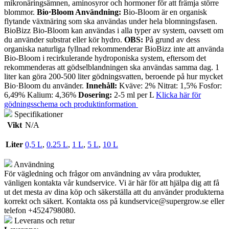
mikronäringsämnen, aminosyror och hormoner för att främja större
blommor.
Bio
·
Bloom Användning:
Bio-Bloom är en organisk
flytande växtnäring som ska användas under hela blomningsfasen.
BioBizz Bio-Bloom kan användas i alla typer av system, oavsett om
du använder substrat eller kör hydro.
OBS:
På grund av dess
organiska naturliga fyllnad rekommenderar BioBizz inte att använda
Bio-Bloom i recirkulerande hydroponiska system, eftersom det
rekommenderas att gödselblandningen ska användas samma dag. 1
liter kan göra 200-500 liter gödningsvatten, beroende på hur mycket
Bio·Bloom du använder.
Innehåll:
Kväve: 2% Nitrat: 1,5% Fosfor:
6,49% Kalium: 4,36%
Dosering:
2-5 ml per L
Klicka här för
gödningsschema och produktinformation
Specifikationer
Vikt
N/A
Liter
0,5 L
,
0.25 L
,
1 L
,
5 L
,
10 L
Användning
För vägledning och frågor om användning av våra produkter,
vänligen kontakta vår kundservice. Vi är här för att hjälpa dig att få
ut det mesta av dina köp och säkerställa att du använder produkterna
korrekt och säkert. Kontakta oss på
kundservice@supergrow.se
eller
telefon +4524798080.
Leverans och retur