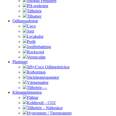
Shogun Fertilisers
PH-reglering
Tillbehör
Tillsatser
Odlingssubstrat
Coco
Jord
Lecakulor
Perlit
Jordförbättring
Rockwool
Vermiculite
Plantstart
Jiffy/Coco Odlingsbrickor
Rothormon
Sticklingpropagator
Värmemattor
Tillbehör—-
Klimatanläggning
Fläktar
Koldioxid – CO2
Tillbehör – Nätkrukor
Hygrometer / Thermometer