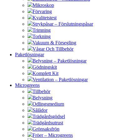
Mikroskop
Förvaring
Kvalitetstest
Strykpåsar – Förslutningspåsar
Trimning
Torkning
Vakuum & Försegling
Vågar Och Tillbehör
Paketlösningar
Belysning – Paketlösningar
Gödningskit
Komplett Kit
Ventilation – Paketlösningar
Microgreens
Tillbehör
Belysning
Odlingsmedium
Sålådor
Trädgårdsgödsel
Trädgårdsutrust
Grönsaksfrön
Fröer – Microgreens