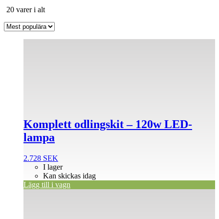
Sortera
20 varer i alt
efter
popularitet
Komplett odlingskit – 120w LED-
lampa
2.728
SEK
I lager
Kan skickas idag
Lägg till i vagn