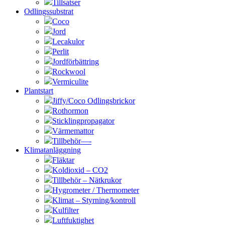
Tillsatser
Odlingssubstrat
Coco
Jord
Lecakulor
Perlit
Jordförbättring
Rockwool
Vermiculite
Plantstart
Jiffy/Coco Odlingsbrickor
Rothormon
Sticklingpropagator
Värmemattor
Tillbehör—-
Klimatanläggning
Fläktar
Koldioxid – CO2
Tillbehör – Nätkrukor
Hygrometer / Thermometer
Klimat – Styrning/kontroll
Kulfilter
Luftfuktighet