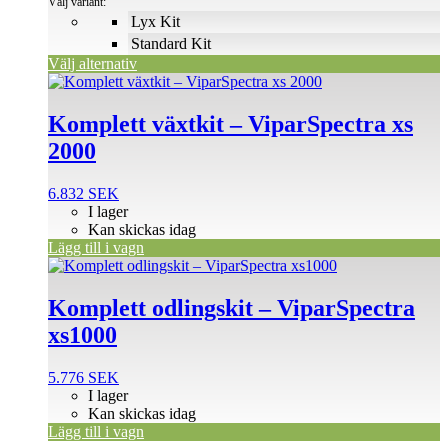
Välj variant:
alternativen
Lyx Kit
kan
Standard Kit
väljas
på
Välj alternativ
produktsidan
Komplett växtkit – ViparSpectra xs
2000
6.832
SEK
I lager
Kan skickas idag
Lägg till i vagn
Komplett odlingskit – ViparSpectra
xs1000
5.776
SEK
I lager
Kan skickas idag
Lägg till i vagn