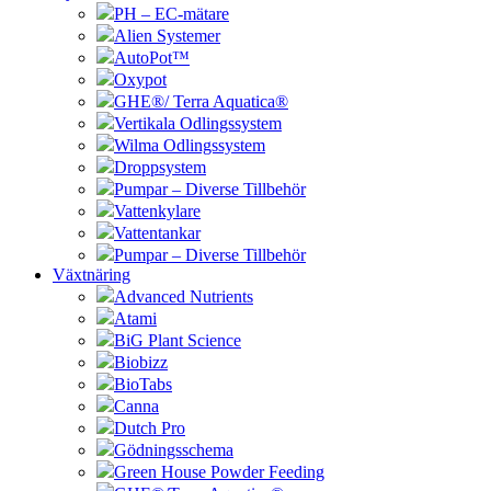
PH – EC-mätare
Alien Systemer
AutoPot™
Oxypot
GHE®/ Terra Aquatica®
Vertikala Odlingssystem
Wilma Odlingssystem
Droppsystem
Pumpar – Diverse Tillbehör
Vattenkylare
Vattentankar
Pumpar – Diverse Tillbehör
Växtnäring
Advanced Nutrients
Atami
BiG Plant Science
Biobizz
BioTabs
Canna
Dutch Pro
Gödningsschema
Green House Powder Feeding