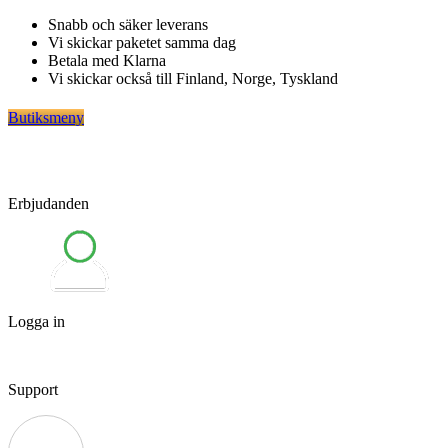
Hoppa
Snabb och säker leverans
till
Vi skickar paketet samma dag
innehåll
Betala med Klarna
Vi skickar också till Finland, Norge, Tyskland
Butiksmeny
Erbjudanden
Logga in
Support