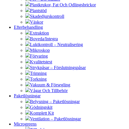
Plastkrukor, Fat Och Odlingsbrickor
Plantstöd
Skadedjurskontroll
Väskor
Efterbehandling
Extraktion
Boveda/Integra
Luktkontroll – Neutralisering
Mikroskop
Förvaring
Kvalitetstest
Strykpåsar – Förslutningspåsar
Trimning
Torkning
Vakuum & Försegling
Vågar Och Tillbehör
Paketlösningar
Belysning – Paketlösningar
Gödningskit
Komplett Kit
Ventilation – Paketlösningar
Microgreens