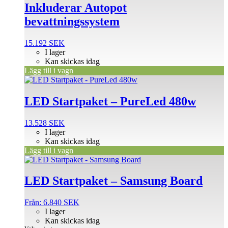
Inkluderar Autopot
bevattningssystem
15.192
SEK
I lager
Kan skickas idag
Lägg till i vagn
LED Startpaket – PureLed 480w
13.528
SEK
I lager
Kan skickas idag
Lägg till i vagn
Den
här
produkten
LED Startpaket – Samsung Board
har
flera
Från:
6.840
SEK
varianter.
I lager
De
Kan skickas idag
olika