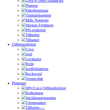
GHE®/Terra Aquatica®
Plagron
Paketlösningar
Trädgårdsgödsel
Mills Nutrients
Shogun Fertilisers
PH-reglering
Tillbehör
Tillsatser
Odlingssubstrat
Coco
Jord
Lecakulor
Perlit
Jordförbättring
Rockwool
Vermiculite
Plantstart
Jiffy/Coco Odlingsbrickor
Rothormon
Sticklingpropagator
Värmemattor
Tillbehör—-