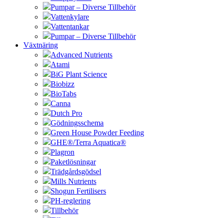
Pumpar – Diverse Tillbehör
Vattenkylare
Vattentankar
Pumpar – Diverse Tillbehör
Växtnäring
Advanced Nutrients
Atami
BiG Plant Science
Biobizz
BioTabs
Canna
Dutch Pro
Gödningsschema
Green House Powder Feeding
GHE®/Terra Aquatica®
Plagron
Paketlösningar
Trädgårdsgödsel
Mills Nutrients
Shogun Fertilisers
PH-reglering
Tillbehör