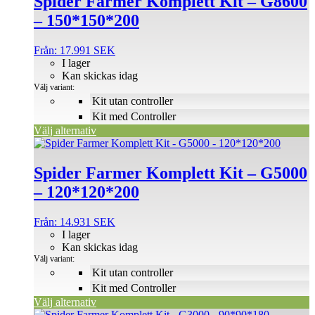
Spider Farmer Komplett Kit – G8600
har
– 150*150*200
flera
varianter.
De
Från:
17.991
SEK
olika
I lager
alternativen
Kan skickas idag
kan
Välj variant:
väljas
Kit utan controller
på
Kit med Controller
produktsidan
Välj alternativ
Den
här
produkten
Spider Farmer Komplett Kit – G5000
har
– 120*120*200
flera
varianter.
De
Från:
14.931
SEK
olika
I lager
alternativen
Kan skickas idag
kan
Välj variant:
väljas
Kit utan controller
på
Kit med Controller
produktsidan
Välj alternativ
Den