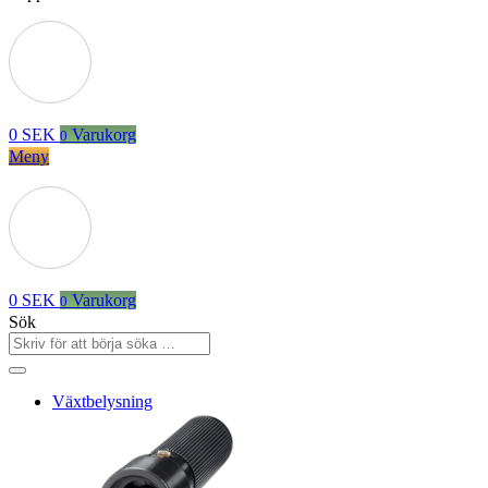
0
SEK
Varukorg
0
Meny
0
SEK
Varukorg
0
Sök
Växtbelysning