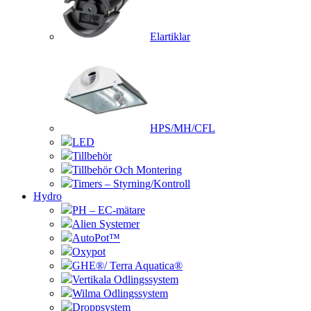
Elartiklar
HPS/MH/CFL
LED
Tillbehör
Tillbehör Och Montering
Timers – Styrning/Kontroll
Hydro
PH – EC-mätare
Alien Systemer
AutoPot™
Oxypot
GHE®/ Terra Aquatica®
Vertikala Odlingssystem
Wilma Odlingssystem
Droppsystem