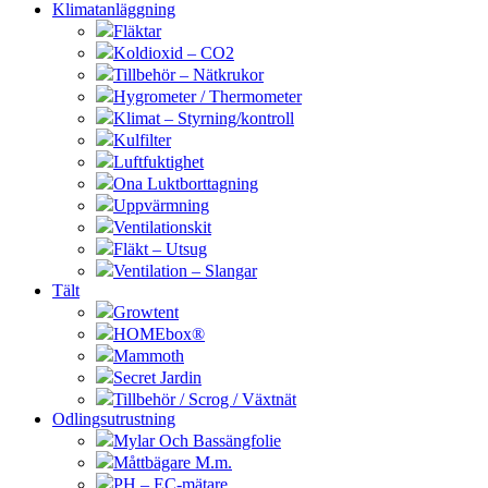
Klimatanläggning
Fläktar
Koldioxid – CO2
Tillbehör – Nätkrukor
Hygrometer / Thermometer
Klimat – Styrning/kontroll
Kulfilter
Luftfuktighet
Ona Luktborttagning
Uppvärmning
Ventilationskit
Fläkt – Utsug
Ventilation – Slangar
Tält
Growtent
HOMEbox®
Mammoth
Secret Jardin
Tillbehör / Scrog / Växtnät
Odlingsutrustning
Mylar Och Bassängfolie
Måttbägare M.m.
PH – EC-mätare