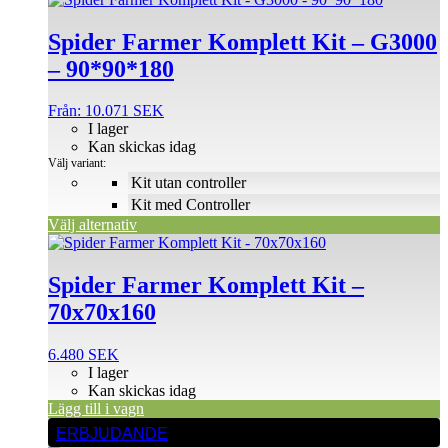
här
produkten
Spider Farmer Komplett Kit – G3000
har
– 90*90*180
flera
varianter.
De
Från:
10.071
SEK
olika
I lager
alternativen
Kan skickas idag
kan
Välj variant:
väljas
Kit utan controller
på
Kit med Controller
produktsidan
Välj alternativ
Spider Farmer Komplett Kit –
70x70x160
6.480
SEK
I lager
Kan skickas idag
Lägg till i vagn
ERBJUDANDE