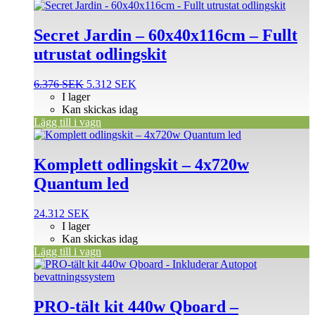
Secret Jardin – 60x40x116cm – Fullt
utrustat odlingskit
Det
Det
6.376
SEK
5.312
SEK
ursprungliga
nuvarande
I lager
priset
priset
Kan skickas idag
var:
är:
Lägg till i vagn
6.376 SEK.
5.312 SEK.
Komplett odlingskit – 4x720w
Quantum led
24.312
SEK
I lager
Kan skickas idag
Lägg till i vagn
PRO-tält kit 440w Qboard –