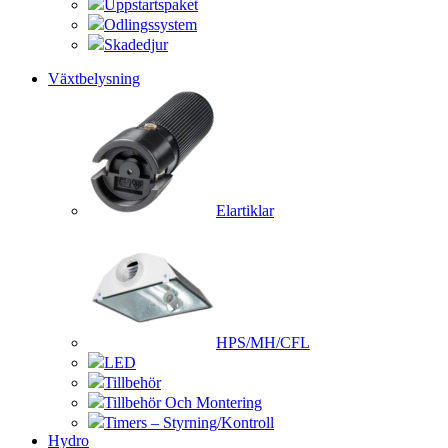
Uppstartspaket
Odlingssystem
Skadedjur
Växtbelysning
Elartiklar
HPS/MH/CFL
LED
Tillbehör
Tillbehör Och Montering
Timers – Styrning/Kontroll
Hydro