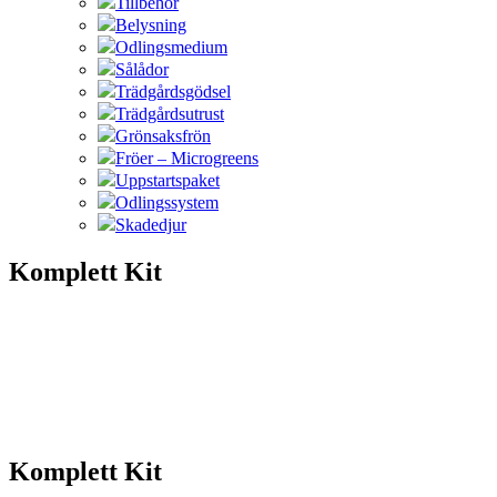
Tillbehör
Belysning
Odlingsmedium
Sålådor
Trädgårdsgödsel
Trädgårdsutrust
Grönsaksfrön
Fröer – Microgreens
Uppstartspaket
Odlingssystem
Skadedjur
Komplett Kit
Komplett Kit