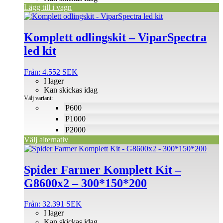
Lägg till i vagn
Den
här
produkten
Komplett odlingskit – ViparSpectra
har
led kit
flera
varianter.
De
Från:
4.552
SEK
olika
I lager
alternativen
Kan skickas idag
kan
Välj variant:
väljas
P600
på
P1000
produktsidan
P2000
Välj alternativ
Den
här
produkten
Spider Farmer Komplett Kit –
har
G8600x2 – 300*150*200
flera
varianter.
De
Från:
32.391
SEK
olika
I lager
alternativen
Kan skickas idag