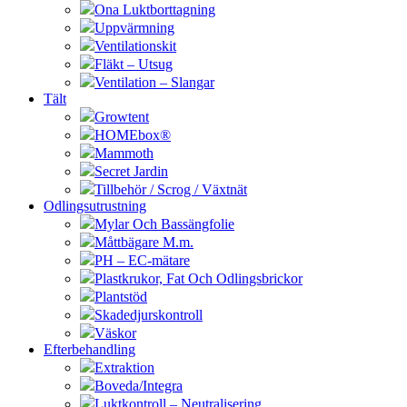
Ona Luktborttagning
Uppvärmning
Ventilationskit
Fläkt – Utsug
Ventilation – Slangar
Tält
Growtent
HOMEbox®
Mammoth
Secret Jardin
Tillbehör / Scrog / Växtnät
Odlingsutrustning
Mylar Och Bassängfolie
Måttbägare M.m.
PH – EC-mätare
Plastkrukor, Fat Och Odlingsbrickor
Plantstöd
Skadedjurskontroll
Väskor
Efterbehandling
Extraktion
Boveda/Integra
Luktkontroll – Neutralisering