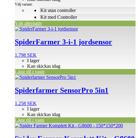
kan
Välj variant:
väljas
Kit utan controller
på
Kit med Controller
produktsidan
Välj alternativ
SpiderFarmer 3-i-1 jordsensor
1.798
SEK
I lager
Kan skickas idag
Lägg till i vagn
Spiderfarmer SensorPro 5in1
1.258
SEK
I lager
Kan skickas idag
Lägg till i vagn
Den
här
produkten