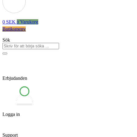
0
SEK
Varukorg
0
Butiksmeny
Sök
Erbjudanden
Logga in
Support