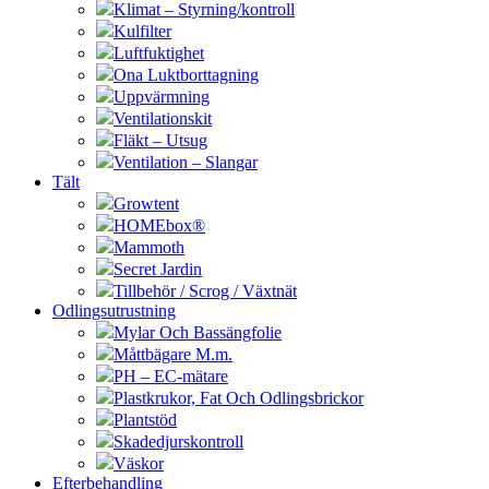
Klimat – Styrning/kontroll
Kulfilter
Luftfuktighet
Ona Luktborttagning
Uppvärmning
Ventilationskit
Fläkt – Utsug
Ventilation – Slangar
Tält
Growtent
HOMEbox®
Mammoth
Secret Jardin
Tillbehör / Scrog / Växtnät
Odlingsutrustning
Mylar Och Bassängfolie
Måttbägare M.m.
PH – EC-mätare
Plastkrukor, Fat Och Odlingsbrickor
Plantstöd
Skadedjurskontroll
Väskor
Efterbehandling