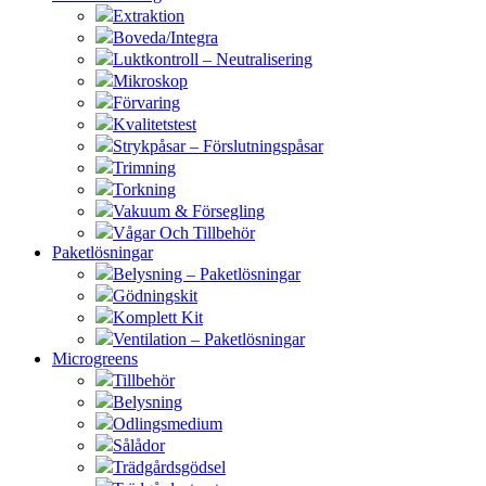
Extraktion
Boveda/Integra
Luktkontroll – Neutralisering
Mikroskop
Förvaring
Kvalitetstest
Strykpåsar – Förslutningspåsar
Trimning
Torkning
Vakuum & Försegling
Vågar Och Tillbehör
Paketlösningar
Belysning – Paketlösningar
Gödningskit
Komplett Kit
Ventilation – Paketlösningar
Microgreens
Tillbehör
Belysning
Odlingsmedium
Sålådor
Trädgårdsgödsel