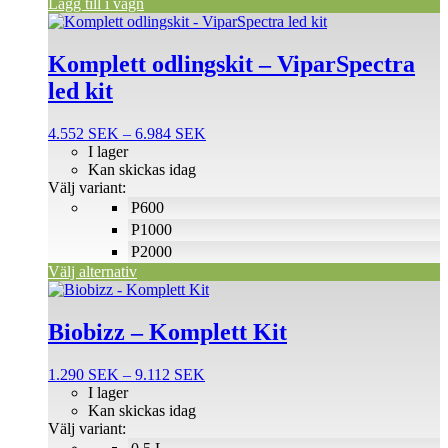
Lägg till i vagn
Den
här
produkten
Komplett odlingskit – ViparSpectra
har
led kit
flera
varianter.
De
Prisintervall:
4.552
SEK
–
6.984
SEK
olika
4.552 SEK
I lager
alternativen
till
Kan skickas idag
kan
6.984 SEK
Välj variant:
väljas
P600
på
P1000
produktsidan
P2000
Välj alternativ
Den
här
produkten
Biobizz – Komplett Kit
har
flera
Prisintervall:
1.290
SEK
–
9.112
SEK
varianter.
1.290 SEK
I lager
De
till
Kan skickas idag
olika
9.112 SEK
Välj variant:
alternativen