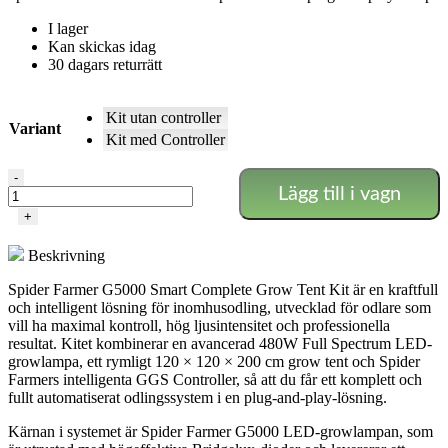
I lager
Kan skickas idag
30 dagars returrätt
Kit utan controller
Variant
Kit med Controller
Spider
-
Lägg till i vagn
Farmer
Komplett
+
Kit
-
Beskrivning
G5000
-
Spider Farmer G5000 Smart Complete Grow Tent Kit är en kraftfull
120*120*200
och intelligent lösning för inomhusodling, utvecklad för odlare som
mängd
vill ha maximal kontroll, hög ljusintensitet och professionella
resultat. Kitet kombinerar en avancerad 480W Full Spectrum LED-
growlampa, ett rymligt 120 × 120 × 200 cm grow tent och Spider
Farmers intelligenta GGS Controller, så att du får ett komplett och
fullt automatiserat odlingssystem i en plug-and-play-lösning.
Kärnan i systemet är Spider Farmer G5000 LED-growlampan, som