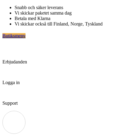
Hoppa
Snabb och säker leverans
till
Vi skickar paketet samma dag
innehåll
Betala med Klarna
Vi skickar också till Finland, Norge, Tyskland
Butiksmeny
Erbjudanden
Logga in
Support