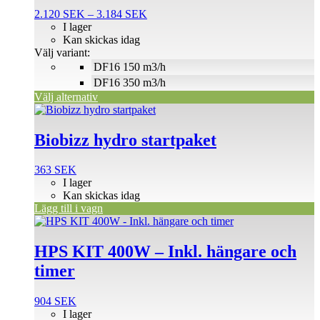
De
Prisintervall:
2.120
SEK
–
3.184
SEK
olika
2.120 SEK
I lager
alternativen
till
Kan skickas idag
kan
3.184 SEK
Välj variant:
väljas
DF16 150 m3/h
på
DF16 350 m3/h
produktsidan
Välj alternativ
Biobizz hydro startpaket
363
SEK
I lager
Kan skickas idag
Lägg till i vagn
HPS KIT 400W – Inkl. hängare och
timer
904
SEK
I lager