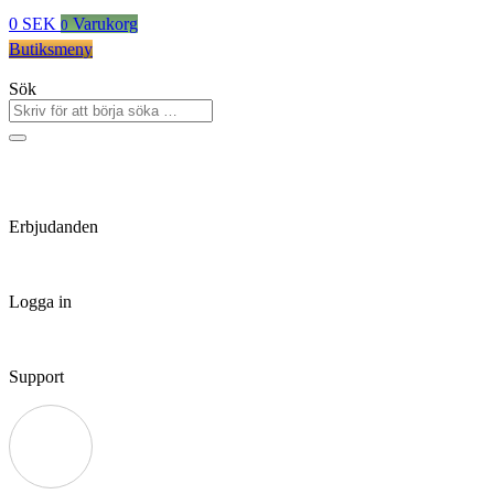
0
SEK
Varukorg
0
Butiksmeny
Sök
Erbjudanden
Logga in
Support