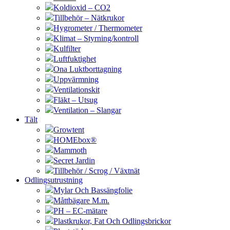
Koldioxid – CO2
Tillbehör – Nätkrukor
Hygrometer / Thermometer
Klimat – Styrning/kontroll
Kulfilter
Luftfuktighet
Ona Luktborttagning
Uppvärmning
Ventilationskit
Fläkt – Utsug
Ventilation – Slangar
Tält
Growtent
HOMEbox®
Mammoth
Secret Jardin
Tillbehör / Scrog / Växtnät
Odlingsutrustning
Mylar Och Bassängfolie
Måttbägare M.m.
PH – EC-mätare
Plastkrukor, Fat Och Odlingsbrickor