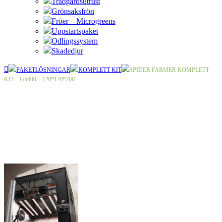
Trädgårdsutrust
Grönsaksfrön
Fröer – Microgreens
Uppstartspaket
Odlingssystem
Skadedjur
PAKETLÖSNINGAR
KOMPLETT KIT
SPIDER FARMER KOMPLETT
KIT – G5000 – 120*120*200