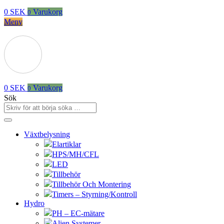
0
SEK
Varukorg
0
Meny
0
SEK
Varukorg
0
Sök
Växtbelysning
Elartiklar
HPS/MH/CFL
LED
Tillbehör
Tillbehör Och Montering
Timers – Styrning/Kontroll
Hydro
PH – EC-mätare
Alien Systemer