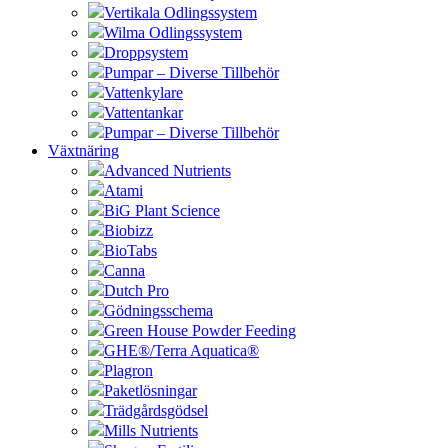
Vertikala Odlingssystem
Wilma Odlingssystem
Droppsystem
Pumpar – Diverse Tillbehör
Vattenkylare
Vattentankar
Pumpar – Diverse Tillbehör
Växtnäring
Advanced Nutrients
Atami
BiG Plant Science
Biobizz
BioTabs
Canna
Dutch Pro
Gödningsschema
Green House Powder Feeding
GHE®/Terra Aquatica®
Plagron
Paketlösningar
Trädgårdsgödsel
Mills Nutrients