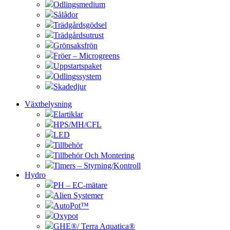
Odlingsmedium
Sålådor
Trädgårdsgödsel
Trädgårdsutrust
Grönsaksfrön
Fröer – Microgreens
Uppstartspaket
Odlingssystem
Skadedjur
Växtbelysning
Elartiklar
HPS/MH/CFL
LED
Tillbehör
Tillbehör Och Montering
Timers – Styrning/Kontroll
Hydro
PH – EC-mätare
Alien Systemer
AutoPot™
Oxypot
GHE®/ Terra Aquatica®