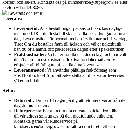
korrekt och säkert. Kontakta oss på
kundservice@supergrow.se
eller
telefon +4524798080.
Leverans och retur
Leverans:
Leveranstid:
Alla beställningar packas och skickas dagligen
mellan 09-18. I de flesta fall skickas alla beställningar samma
dag. Leveranstiden är normalt mellan 16 timmar och 1 vardag.
Tips: Om du beställer fram till helgen och väljer paketbutik,
kan du ofta hämta ditt paket redan dagen efter i paketbutiken.
Fraktkostnader:
Vi håller fraktkostnaderna låga och har valt
de bästa och mest kostnadseffektiva fraktalternativen. Vi
erbjuder alltid full garanti på alla dina leveranser.
Leveransmetod:
Vi använder pålitliga fraktföretag som
PostNord och GLS för att säkerställa att dina varor levereras
säkert och i tid.
Retur:
Returrätt:
Du har 14 dagar på dig att returnera varor från den
dag du mottar dem.
Returprocess:
För att returnera en vara, skicka den tillbaka
till vår adress som anges på den medföljande etiketten.
Kontakta gärna vår kundservice på
kundservice@supergrow.se för att få en returetikett och