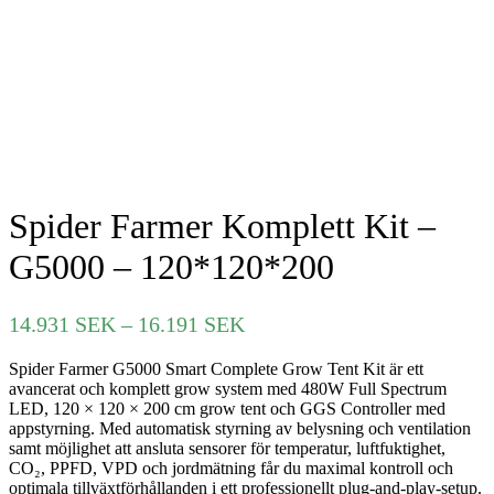
Spider Farmer Komplett Kit –
G5000 – 120*120*200
Prisintervall:
14.931
SEK
–
16.191
SEK
14.931 SEK
Spider Farmer G5000 Smart Complete Grow Tent Kit är ett
till
avancerat och komplett grow system med 480W Full Spectrum
16.191 SEK
LED, 120 × 120 × 200 cm grow tent och GGS Controller med
appstyrning. Med automatisk styrning av belysning och ventilation
samt möjlighet att ansluta sensorer för temperatur, luftfuktighet,
CO₂, PPFD, VPD och jordmätning får du maximal kontroll och
optimala tillväxtförhållanden i ett professionellt plug-and-play-setup.