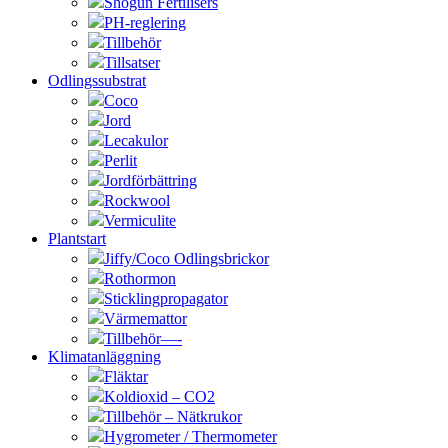
Shogun Fertilisers
PH-reglering
Tillbehör
Tillsatser
Odlingssubstrat
Coco
Jord
Lecakulor
Perlit
Jordförbättring
Rockwool
Vermiculite
Plantstart
Jiffy/Coco Odlingsbrickor
Rothormon
Sticklingpropagator
Värmemattor
Tillbehör—-
Klimatanläggning
Fläktar
Koldioxid – CO2
Tillbehör – Nätkrukor
Hygrometer / Thermometer