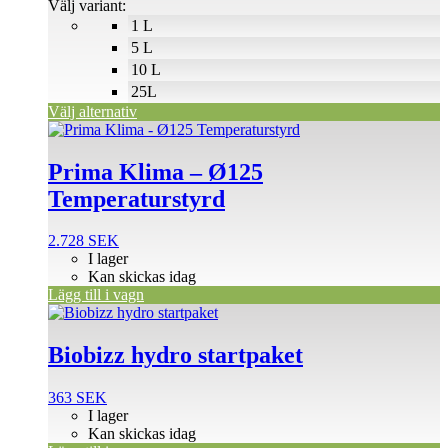
24.312 SEK
Välj variant:
väljas
1 L
på
5 L
produktsidan
10 L
25L
Välj alternativ
Prima Klima – Ø125
Temperaturstyrd
2.728
SEK
I lager
Kan skickas idag
Lägg till i vagn
Biobizz hydro startpaket
363
SEK
I lager
Kan skickas idag