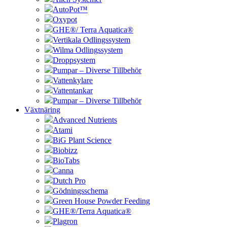
AutoPot™
Oxypot
GHE®/ Terra Aquatica®
Vertikala Odlingssystem
Wilma Odlingssystem
Droppsystem
Pumpar – Diverse Tillbehör
Vattenkylare
Vattentankar
Pumpar – Diverse Tillbehör
Växtnäring
Advanced Nutrients
Atami
BiG Plant Science
Biobizz
BioTabs
Canna
Dutch Pro
Gödningsschema
Green House Powder Feeding
GHE®/Terra Aquatica®
Plagron