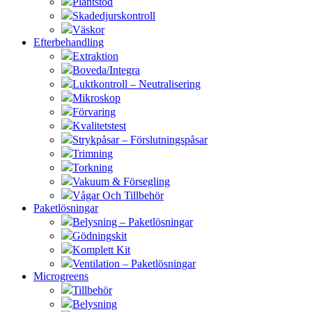
Plantstöd
Skadedjurskontroll
Väskor
Efterbehandling
Extraktion
Boveda/Integra
Luktkontroll – Neutralisering
Mikroskop
Förvaring
Kvalitetstest
Strykpåsar – Förslutningspåsar
Trimning
Torkning
Vakuum & Försegling
Vågar Och Tillbehör
Paketlösningar
Belysning – Paketlösningar
Gödningskit
Komplett Kit
Ventilation – Paketlösningar
Microgreens
Tillbehör
Belysning