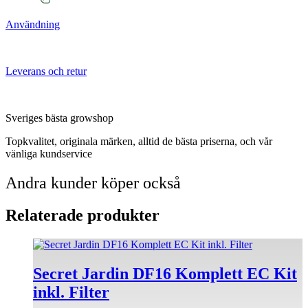
Användning
Leverans och retur
Sveriges bästa growshop
Topkvalitet, originala märken, alltid de bästa priserna, och vår
vänliga kundservice
Andra kunder köper också
Relaterade produkter
Den
här
produkten
Secret Jardin DF16 Komplett EC Kit
har
inkl. Filter
flera
varianter.