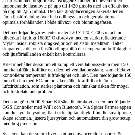
är utrustad med högeffektiva Bridgelux-dioder och levererar ett
imponerande ljusutbyte på upp till 1420 µmol/s med en effektivitet
på upp till 2,85 µmol/J. Den täta diodplaceringen säkerställer en
jämn ljusfördelning över hela odlingsytan och ger plantorna
optimala förhållanden i både tillväxt- och blomningsfasen.
Det medföljande grow tentet mäter 120 × 120 × 200 cm och är
tillverkat i kraftigt 1680D Oxford-tyg med en starkt reflekterande
Mylar-insida, robusta dragkedjor och en stabil metallram. Tältet
skapar en stabil och ljustät odlingsmiljö där temperatur, luftfuktighet
och ljusförhållanden enkelt kan kontrolleras.
Kitet innehåller dessutom ett komplett ventilationssystem med 150
mm kanalfläkt, kolfilter och flexibel ventilationsslang, som effektivt
kontrollerar temperatur, luftfuktighet och lukt. Den medföljande 150
mm clip fan med EC-motor säkerställer kraftfull och jämn
luftcirkulation, som stärker plantorna och minskar risken för mögel
och fuktrelaterade problem.
Det som gör G5000 Smart Kit särskilt attraktivt är den medföljande
GGS Controller med WiFi och Bluetooth. Via Spider Farmer-appen
kan du styra belysning, fläkt och clip fan direkt från din smartphone,
skapa scheman, justera ljusstyrkan och automatisera din grow setup
med hög precision.
Systemet kan dessutom byggas ut med avancerade sensorer för