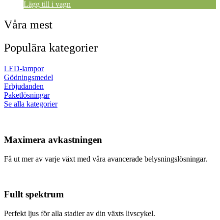
var:
är:
Lägg till i vagn
652 SEK.
454 SEK.
Våra mest
Populära kategorier
LED-lampor
Gödningsmedel
Erbjudanden
Paketlösningar
Se alla kategorier
Maximera avkastningen
Få ut mer av varje växt med våra avancerade belysningslösningar.
Fullt spektrum
Perfekt ljus för alla stadier av din växts livscykel.