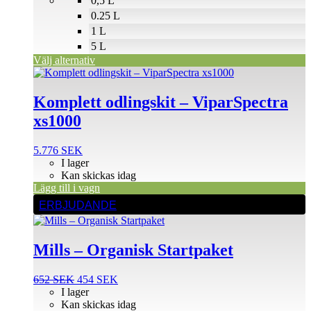
0,5 L
kan
väljas
0.25 L
på
1 L
produktsidan
5 L
Välj alternativ
Komplett odlingskit – ViparSpectra
xs1000
5.776
SEK
I lager
Kan skickas idag
Lägg till i vagn
ERBJUDANDE
Mills – Organisk Startpaket
Det
Det
652
SEK
454
SEK
ursprungliga
nuvarande
I lager
priset
priset
Kan skickas idag