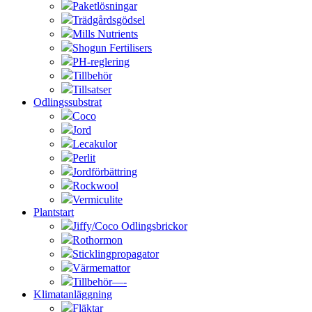
Paketlösningar
Trädgårdsgödsel
Mills Nutrients
Shogun Fertilisers
PH-reglering
Tillbehör
Tillsatser
Odlingssubstrat
Coco
Jord
Lecakulor
Perlit
Jordförbättring
Rockwool
Vermiculite
Plantstart
Jiffy/Coco Odlingsbrickor
Rothormon
Sticklingpropagator
Värmemattor
Tillbehör—-
Klimatanläggning
Fläktar