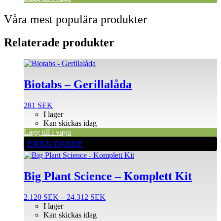
Våra mest populära produkter
Relaterade produkter
Biotabs – Gerillalåda
281
SEK
I lager
Kan skickas idag
Lägg till i vagn
Den
ERBJUDANDE
här
produkten
har
Big Plant Science – Komplett Kit
flera
varianter.
De
Prisintervall:
2.120
SEK
–
24.312
SEK
olika
2.120 SEK
I lager
alternativen
till
Kan skickas idag
kan