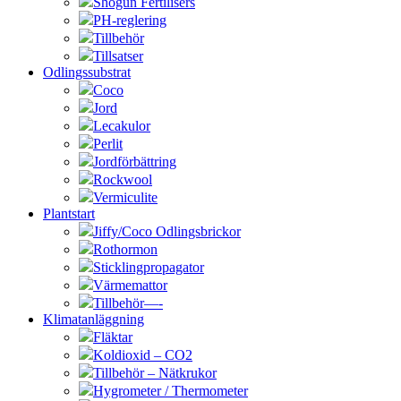
Shogun Fertilisers
PH-reglering
Tillbehör
Tillsatser
Odlingssubstrat
Coco
Jord
Lecakulor
Perlit
Jordförbättring
Rockwool
Vermiculite
Plantstart
Jiffy/Coco Odlingsbrickor
Rothormon
Sticklingpropagator
Värmemattor
Tillbehör—-
Klimatanläggning
Fläktar
Koldioxid – CO2
Tillbehör – Nätkrukor
Hygrometer / Thermometer