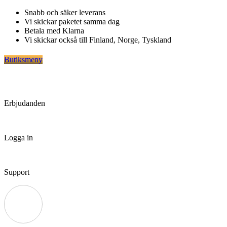
Hoppa
Snabb och säker leverans
till
Vi skickar paketet samma dag
innehåll
Betala med Klarna
Vi skickar också till Finland, Norge, Tyskland
Butiksmeny
Erbjudanden
Logga in
Support