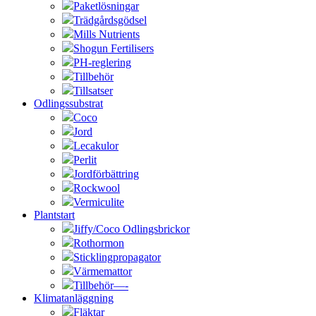
Paketlösningar
Trädgårdsgödsel
Mills Nutrients
Shogun Fertilisers
PH-reglering
Tillbehör
Tillsatser
Odlingssubstrat
Coco
Jord
Lecakulor
Perlit
Jordförbättring
Rockwool
Vermiculite
Plantstart
Jiffy/Coco Odlingsbrickor
Rothormon
Sticklingpropagator
Värmemattor
Tillbehör—-
Klimatanläggning
Fläktar