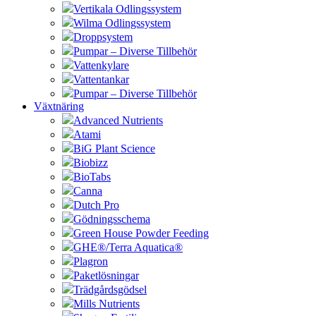
Vertikala Odlingssystem
Wilma Odlingssystem
Droppsystem
Pumpar – Diverse Tillbehör
Vattenkylare
Vattentankar
Pumpar – Diverse Tillbehör
Växtnäring
Advanced Nutrients
Atami
BiG Plant Science
Biobizz
BioTabs
Canna
Dutch Pro
Gödningsschema
Green House Powder Feeding
GHE®/Terra Aquatica®
Plagron
Paketlösningar
Trädgårdsgödsel
Mills Nutrients