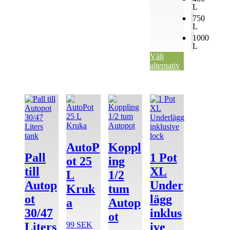
L
750
L
1000
L
Välj
alternativ
AutoP
Koppl
Pall
1 Pot
ot 25
ing
till
XL
L
1/2
Autop
Under
Kruk
tum
ot
lägg
a
Autop
30/47
inklus
ot
99
SEK
Liters
ive