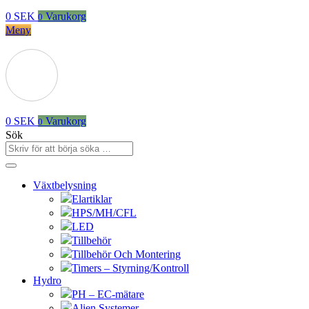
0
SEK
Varukorg
0
Meny
0
SEK
Varukorg
0
Sök
Växtbelysning
Elartiklar
HPS/MH/CFL
LED
Tillbehör
Tillbehör Och Montering
Timers – Styrning/Kontroll
Hydro
PH – EC-mätare
Alien Systemer