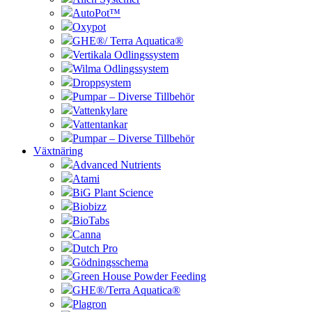
AutoPot™
Oxypot
GHE®/ Terra Aquatica®
Vertikala Odlingssystem
Wilma Odlingssystem
Droppsystem
Pumpar – Diverse Tillbehör
Vattenkylare
Vattentankar
Pumpar – Diverse Tillbehör
Växtnäring
Advanced Nutrients
Atami
BiG Plant Science
Biobizz
BioTabs
Canna
Dutch Pro
Gödningsschema
Green House Powder Feeding
GHE®/Terra Aquatica®
Plagron