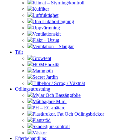
Klimat – Styrning/kontroll
Kulfilter
Luftfuktighet
Ona Luktborttagning
Uppvärmning
Ventilationskit
Fläkt – Utsug
Ventilation – Slangar
Tält
Growtent
HOMEbox®
Mammoth
Secret Jardin
Tillbehör / Scrog / Växtnät
Odlingsutrustning
Mylar Och Bassängfolie
Måttbägare M.m.
PH – EC-mätare
Plastkrukor, Fat Och Odlingsbrickor
Plantstöd
Skadedjurskontroll
Väskor
Efterbehandling