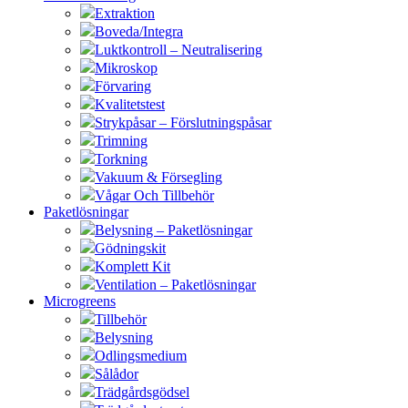
Extraktion
Boveda/Integra
Luktkontroll – Neutralisering
Mikroskop
Förvaring
Kvalitetstest
Strykpåsar – Förslutningspåsar
Trimning
Torkning
Vakuum & Försegling
Vågar Och Tillbehör
Paketlösningar
Belysning – Paketlösningar
Gödningskit
Komplett Kit
Ventilation – Paketlösningar
Microgreens
Tillbehör
Belysning
Odlingsmedium
Sålådor
Trädgårdsgödsel