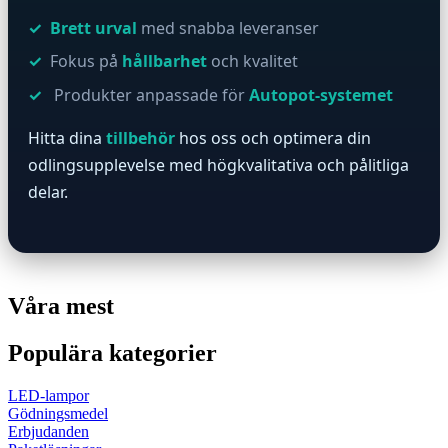
Brett urval
med snabba leveranser
Fokus på
hållbarhet
och kvalitet
️ Produkter anpassade för
Autopot-systemet
Hitta dina
tillbehör
hos oss och optimera din
odlingsupplevelse med högkvalitativa och pålitliga
delar.
Våra mest
Populära kategorier
LED-lampor
Gödningsmedel
Erbjudanden