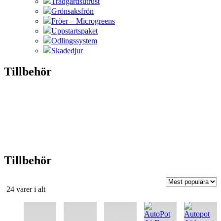
Trädgårdsutrust
Grönsaksfrön
Fröer – Microgreens
Uppstartspaket
Odlingssystem
Skadedjur
Tillbehör
Tillbehör
Sortera
24 varer i alt
efter
popularitet