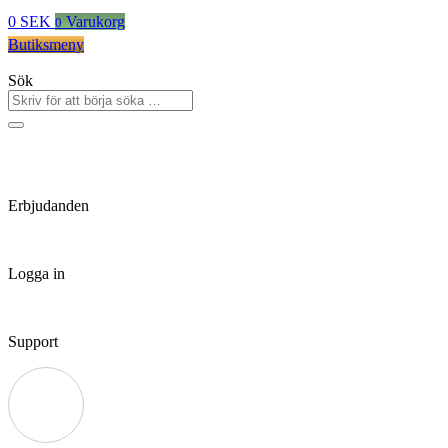
0
SEK
Varukorg
0
Butiksmeny
Sök
Erbjudanden
Logga in
Support