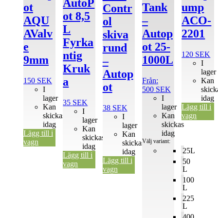
De
AutoP
ot
Tank
ump
Contr
olika
ot 8,5
alternativen
AQU
–
ACO-
ol
kan
L
AValv
Autop
2201
skiva
väljas
Fyrka
på
e
ot 25-
rund
produktsidan
ntig
120
SEK
9mm
1000L
–
I
Kruk
lager
Autop
a
150
SEK
Från:
Kan
ot
I
500
SEK
skick
lager
I
idag
35
SEK
Kan
lager
Lägg till i
38
SEK
I
skickas
Kan
vagn
I
lager
idag
skickas
lager
Kan
Lägg till i
idag
Kan
skickas
vagn
Välj variant:
skickas
idag
25L
idag
Lägg till i
Lägg till i
50
vagn
vagn
L
100
L
225
L
400