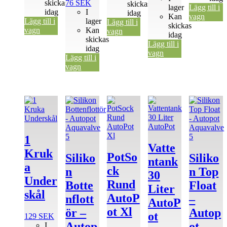
skickas
76
SEK
skickas
lager
Lägg till i
idag
I
idag
Kan
vagn
Lägg till i
lager
Lägg till i
skickas
vagn
Kan
vagn
idag
skickas
Lägg till i
idag
vagn
Lägg till i
vagn
1
Vatte
Kruk
PotSo
Siliko
Siliko
ntank
a
ck
n
n Top
30
Under
Rund
Botte
Float
Liter
skål
AutoP
nflott
–
AutoP
ot Xl
ör –
Autop
ot
129
SEK
Autop
ot
I