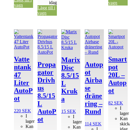
idag
vagn
vagn
Lägg till i
vagn
Vatte
Smart
Marix
Propa
Autop
ntank
pot
Disc
gator
ot
47
20L –
8.5/15
Drivh
Airba
Liter
Autop
L
us
se
AutoP
ot
Kruk
8.5/15
dräne
ot
a
L
ring –
82
SEK
I
AutoP
Rund
220
SEK
15
SEK
lager
I
I
ot
Kan
lager
lager
114
SEK
skick
Kan
Kan
I
idag