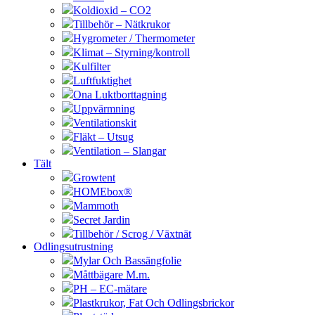
Koldioxid – CO2
Tillbehör – Nätkrukor
Hygrometer / Thermometer
Klimat – Styrning/kontroll
Kulfilter
Luftfuktighet
Ona Luktborttagning
Uppvärmning
Ventilationskit
Fläkt – Utsug
Ventilation – Slangar
Tält
Growtent
HOMEbox®
Mammoth
Secret Jardin
Tillbehör / Scrog / Växtnät
Odlingsutrustning
Mylar Och Bassängfolie
Måttbägare M.m.
PH – EC-mätare
Plastkrukor, Fat Och Odlingsbrickor