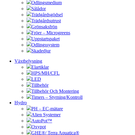
Odlingsmedium
Sålådor
Trädgårdsgödsel
Trädgårdsutrust
Grönsaksfrön
Fröer – Microgreens
Uppstartspaket
Odlingssystem
Skadedjur
Växtbelysning
Elartiklar
HPS/MH/CFL
LED
Tillbehör
Tillbehör Och Montering
Timers – Styrning/Kontroll
Hydro
PH – EC-mätare
Alien Systemer
AutoPot™
Oxypot
GHE®/ Terra Aquatica®