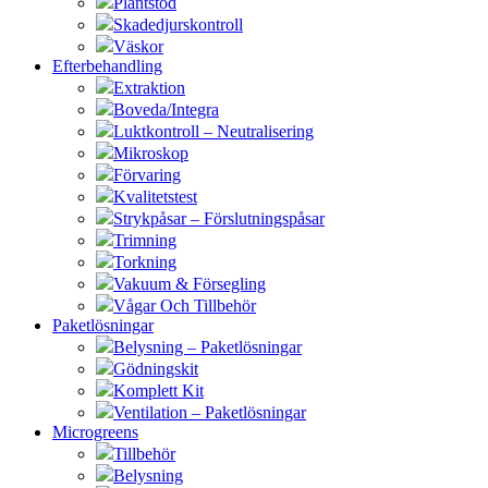
Plantstöd
Skadedjurskontroll
Väskor
Efterbehandling
Extraktion
Boveda/Integra
Luktkontroll – Neutralisering
Mikroskop
Förvaring
Kvalitetstest
Strykpåsar – Förslutningspåsar
Trimning
Torkning
Vakuum & Försegling
Vågar Och Tillbehör
Paketlösningar
Belysning – Paketlösningar
Gödningskit
Komplett Kit
Ventilation – Paketlösningar
Microgreens
Tillbehör
Belysning