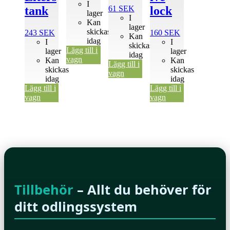
I
61
SEK
tank
lock
lager
I
Kan
lager
skickas
243
SEK
160
SEK
Kan
idag
I
I
skickas
Lägg till i
lager
lager
idag
vagn
Kan
Kan
Lägg till i
skickas
skickas
vagn
idag
idag
Lägg till i
Lägg till i
vagn
vagn
Tillbehör
– Allt du behöver för
ditt odlingssystem