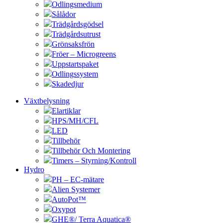
Odlingsmedium
Sålådor
Trädgårdsgödsel
Trädgårdsutrust
Grönsaksfrön
Fröer – Microgreens
Uppstartspaket
Odlingssystem
Skadedjur
Växtbelysning
Elartiklar
HPS/MH/CFL
LED
Tillbehör
Tillbehör Och Montering
Timers – Styrning/Kontroll
Hydro
PH – EC-mätare
Alien Systemer
AutoPot™
Oxypot
GHE®/ Terra Aquatica®