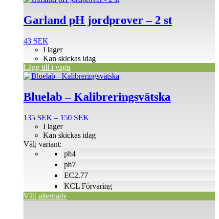
Garland pH jordprover – 2 st
43
SEK
I lager
Kan skickas idag
Lägg till i vagn
Den
här
produkten
Bluelab – Kalibreringsvätska
har
flera
Prisintervall:
135
SEK
–
150
SEK
varianter.
135 SEK
I lager
De
till
Kan skickas idag
olika
150 SEK
Välj variant:
alternativen
ph4
kan
väljas
ph7
på
EC2.77
produktsidan
KCL Förvaring
Välj alternativ