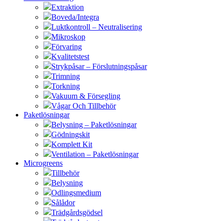
Extraktion
Boveda/Integra
Luktkontroll – Neutralisering
Mikroskop
Förvaring
Kvalitetstest
Strykpåsar – Förslutningspåsar
Trimning
Torkning
Vakuum & Försegling
Vågar Och Tillbehör
Paketlösningar
Belysning – Paketlösningar
Gödningskit
Komplett Kit
Ventilation – Paketlösningar
Microgreens
Tillbehör
Belysning
Odlingsmedium
Sålådor
Trädgårdsgödsel