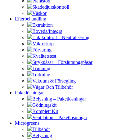
Plantstöd
Skadedjurskontroll
Väskor
Efterbehandling
Extraktion
Boveda/Integra
Luktkontroll – Neutralisering
Mikroskop
Förvaring
Kvalitetstest
Strykpåsar – Förslutningspåsar
Trimning
Torkning
Vakuum & Försegling
Vågar Och Tillbehör
Paketlösningar
Belysning – Paketlösningar
Gödningskit
Komplett Kit
Ventilation – Paketlösningar
Microgreens
Tillbehör
Belysning