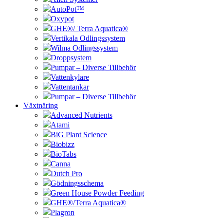
AutoPot™
Oxypot
GHE®/ Terra Aquatica®
Vertikala Odlingssystem
Wilma Odlingssystem
Droppsystem
Pumpar – Diverse Tillbehör
Vattenkylare
Vattentankar
Pumpar – Diverse Tillbehör
Växtnäring
Advanced Nutrients
Atami
BiG Plant Science
Biobizz
BioTabs
Canna
Dutch Pro
Gödningsschema
Green House Powder Feeding
GHE®/Terra Aquatica®
Plagron