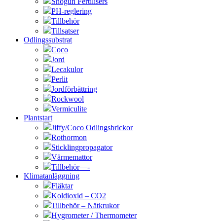
Shogun Fertilisers
PH-reglering
Tillbehör
Tillsatser
Odlingssubstrat
Coco
Jord
Lecakulor
Perlit
Jordförbättring
Rockwool
Vermiculite
Plantstart
Jiffy/Coco Odlingsbrickor
Rothormon
Sticklingpropagator
Värmemattor
Tillbehör—-
Klimatanläggning
Fläktar
Koldioxid – CO2
Tillbehör – Nätkrukor
Hygrometer / Thermometer