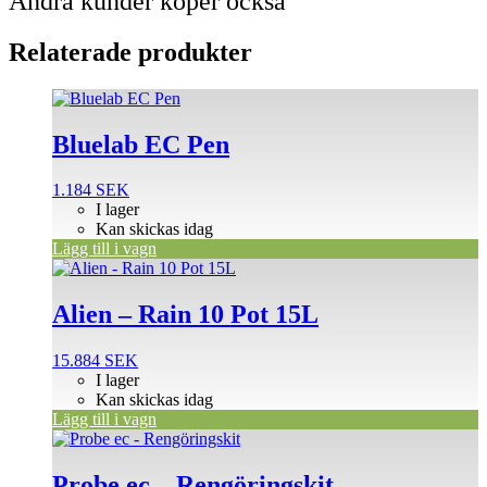
Andra kunder köper också
Relaterade produkter
Bluelab EC Pen
1.184
SEK
I lager
Kan skickas idag
Lägg till i vagn
Alien – Rain 10 Pot 15L
15.884
SEK
I lager
Kan skickas idag
Lägg till i vagn
Probe ec – Rengöringskit