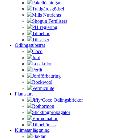
Paketlösningar
Trädgårdsgödsel
Mills Nutrients
Shogun Fertilisers
PH-reglering
Tillbehör
Tillsatser
Odlingssubstrat
Coco
Jord
Lecakulor
Perlit
Jordförbättring
Rockwool
Vermiculite
Plantstart
Jiffy/Coco Odlingsbrickor
Rothormon
Sticklingpropagator
Värmemattor
Tillbehör—-
Klimatanläggning
Fläktar