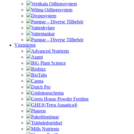
Vertikala Odlingssystem
Wilma Odlingssystem
Droppsystem
Pumpar – Diverse Tillbehör
Vattenkylare
Vattentankar
Pumpar – Diverse Tillbehör
Växtnäring
Advanced Nutrients
Atami
BiG Plant Science
Biobizz
BioTabs
Canna
Dutch Pro
Gödningsschema
Green House Powder Feeding
GHE®/Terra Aquatica®
Plagron
Paketlösningar
Trädgårdsgödsel
Mills Nutrients