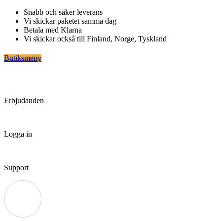
Hoppa
Snabb och säker leverans
till
Vi skickar paketet samma dag
innehåll
Betala med Klarna
Vi skickar också till Finland, Norge, Tyskland
Butiksmeny
Erbjudanden
Logga in
Support