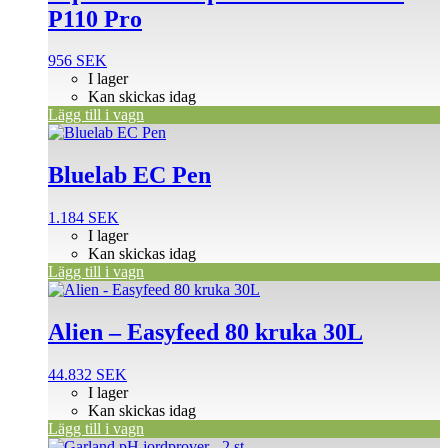
P110 Pro
956
SEK
I lager
Kan skickas idag
Lägg till i vagn
Bluelab EC Pen
1.184
SEK
I lager
Kan skickas idag
Lägg till i vagn
Alien – Easyfeed 80 kruka 30L
44.832
SEK
I lager
Kan skickas idag
Lägg till i vagn