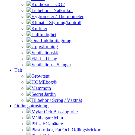
Koldioxid – CO2
Tillbehör – Nätkrukor
Hygrometer / Thermometer
Klimat – Styrning/kontroll
Kulfilter
Luftfuktighet
Ona Luktborttagning
Uppvärmning
Ventilationskit
Fläkt – Utsug
Ventilation – Slangar
Tält
Growtent
HOMEbox®
Mammoth
Secret Jardin
Tillbehör / Scrog / Växtnät
Odlingsutrustning
Mylar Och Bassängfolie
Måttbägare M.m.
PH – EC-mätare
Plastkrukor, Fat Och Odlingsbrickor