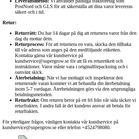
Leveransmetod:
Vi använder pålitliga fraktföretag som
PostNord och GLS för att säkerställa att dina varor levereras
säkert och i tid.
Retur:
Returrätt:
Du har 14 dagar på dig att returnera varor från den
dag du mottar dem.
Returprocess:
För att returnera en vara, skicka den tillbaka
till vår adress som anges på den medföljande etiketten.
Kontakta gärna vår kundservice på
kundservice@supergrow.se för att få en returetikett och
instruktioner. Varor måste vara i originalförpackning och i
oanvänt skick.
Återbetalning:
När vi har mottagit och inspekterat den
returnerade varan kommer vi att behandla din återbetalning
inom 5-7 vardagar. Återbetalningen görs via den ursprungliga
betalningsmetoden.
Returfrakt:
Om returen beror på ett fel från vår sida täcker vi
returfrakten. I andra fall är det kundens ansvar att betala för
returfrakten.
För ytterligare frågor, vänligen kontakta vår kundservice på
kundservice@supergrow.se eller telefon +4524798080.