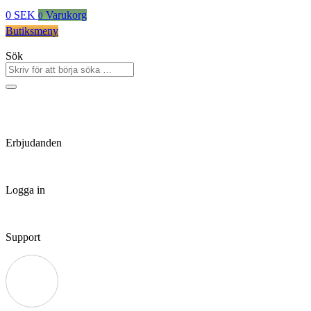
0
SEK
Varukorg
0
Butiksmeny
Sök
Erbjudanden
Logga in
Support