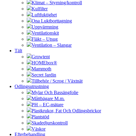
Klimat – Styrning/kontroll
Kulfilter
Luftfuktighet
Ona Luktborttagning
Uppvärmning
Ventilationskit
Fläkt – Utsug
Ventilation – Slangar
Tält
Growtent
HOMEbox®
Mammoth
Secret Jardin
Tillbehör / Scrog / Växtnät
Odlingsutrustning
Mylar Och Bassängfolie
Måttbägare M.m.
PH – EC-mätare
Plastkrukor, Fat Och Odlingsbrickor
Plantstöd
Skadedjurskontroll
Väskor
Efterbehandling