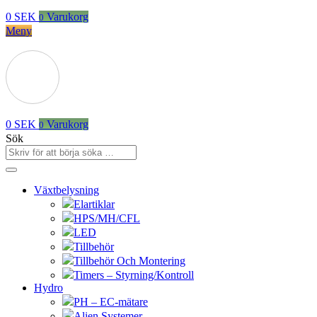
0
SEK
Varukorg
0
Meny
0
SEK
Varukorg
0
Sök
Växtbelysning
Elartiklar
HPS/MH/CFL
LED
Tillbehör
Tillbehör Och Montering
Timers – Styrning/Kontroll
Hydro
PH – EC-mätare
Alien Systemer