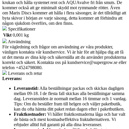
krukan och hålla systemet rent och AQUAvalve fri från smuts. De
kommer också att ge minimalt skydd mot rymmande rötter. Även
om Marix Discs kommer att hålla i flera säsonger, är det tillrådligt att
byta skivor i början av varje säsong, detta kommer att förhindra att
någon sjukdom överförs, om den finns.
Specifikationer
Vikt
0,001 kg
Användning
För vägledning och frågor om användning av våra produkter,
vänligen kontakta vår kundservice. Vi är här för att hjälpa dig att få
ut det mesta av dina köp och säkerställa att du använder produkterna
korrekt och säkert. Kontakta oss på
kundservice@supergrow.se
eller
telefon +4524798080.
Leverans och retur
Leverans:
Leveranstid:
Alla beställningar packas och skickas dagligen
mellan 09-18. I de flesta fall skickas alla beställningar samma
dag. Leveranstiden är normalt mellan 16 timmar och 1 vardag.
Tips: Om du beställer fram till helgen och väljer paketbutik,
kan du ofta hämta ditt paket redan dagen efter i paketbutiken.
Fraktkostnader:
Vi håller fraktkostnaderna låga och har valt
de bästa och mest kostnadseffektiva fraktalternativen. Vi
erbjuder alltid full garanti på alla dina leveranser.