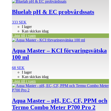
Bluelab pH & EC probvårdssats
333
SEK
I lager
Kan skickas idag
Lägg till i vagn
Aqua Master – KCI förvaringsvätska
100 ml
68
SEK
I lager
Kan skickas idag
Lägg till i vagn
Aqua Master – pH, EC, CF, PPM och
Termo Combo Meter P700 Pro 2