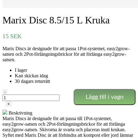
Marix Disc 8.5/15 L Kruka
15
SEK
Marix Discs är designade för att passa 1Pot-systemet, easy2grow-
satsen och 2Pot-förlängningsbrickor för att förlänga easy2grow-
satsen.
I lager
Kan skickas idag
30 dagars returrätt
Marix
-
Lägg till i vagn
Disc
8.5/15
+
L
Beskrivning
Kruka
Marix Discs är designade för att passa till 1Pot-systemet,
mängd
easy2grow-satsen och 2Pot-förlängningsbrickor för att förlänga
easy2grow-satsen. Skivorna är svarta och placeras inuti krukan.
Syftet med Marix Disc är att förhindra att kompost eller jord lämnar