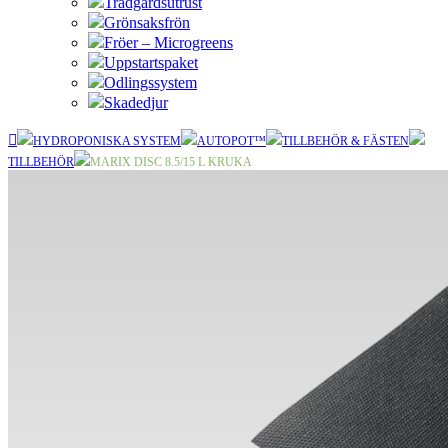
Trädgårdsutrust
Grönsaksfrön
Fröer – Microgreens
Uppstartspaket
Odlingssystem
Skadedjur
HYDROPONISKA SYSTEM
AUTOPOT™
TILLBEHÖR & FÄSTEN
TILLBEHÖR
MARIX DISC 8.5/15 L KRUKA