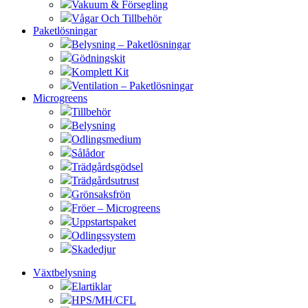
Vakuum & Försegling
Vågar Och Tillbehör
Paketlösningar
Belysning – Paketlösningar
Gödningskit
Komplett Kit
Ventilation – Paketlösningar
Microgreens
Tillbehör
Belysning
Odlingsmedium
Sålådor
Trädgårdsgödsel
Trädgårdsutrust
Grönsaksfrön
Fröer – Microgreens
Uppstartspaket
Odlingssystem
Skadedjur
Växtbelysning
Elartiklar
HPS/MH/CFL