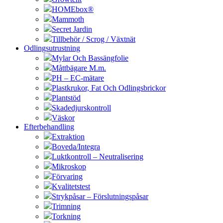
HOMEbox®
Mammoth
Secret Jardin
Tillbehör / Scrog / Växtnät
Odlingsutrustning
Mylar Och Bassängfolie
Måttbägare M.m.
PH – EC-mätare
Plastkrukor, Fat Och Odlingsbrickor
Plantstöd
Skadedjurskontroll
Väskor
Efterbehandling
Extraktion
Boveda/Integra
Luktkontroll – Neutralisering
Mikroskop
Förvaring
Kvalitetstest
Strykpåsar – Förslutningspåsar
Trimning
Torkning