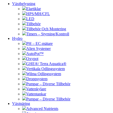
Växtbelysning
Elartiklar
HPS/MH/CFL
LED
Tillbehör
Tillbehör Och Montering
Timers – Styrning/Kontroll
Hydro
PH – EC-mätare
Alien Systemer
AutoPot™
Oxypot
GHE®/ Terra Aquatica®
Vertikala Odlingssystem
Wilma Odlingssystem
Droppsystem
Pumpar – Diverse Tillbehör
Vattenkylare
Vattentankar
Pumpar – Diverse Tillbehör
Växtnäring
Advanced Nutrients