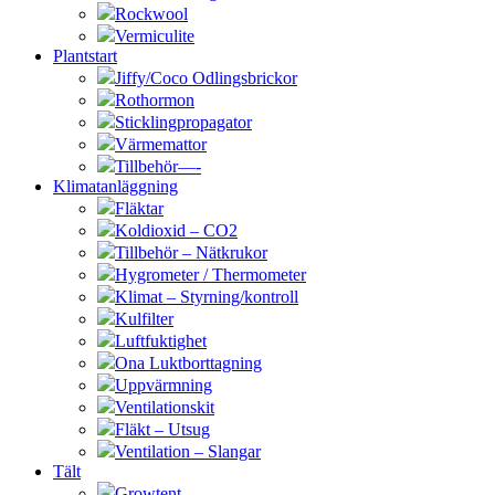
Rockwool
Vermiculite
Plantstart
Jiffy/Coco Odlingsbrickor
Rothormon
Sticklingpropagator
Värmemattor
Tillbehör—-
Klimatanläggning
Fläktar
Koldioxid – CO2
Tillbehör – Nätkrukor
Hygrometer / Thermometer
Klimat – Styrning/kontroll
Kulfilter
Luftfuktighet
Ona Luktborttagning
Uppvärmning
Ventilationskit
Fläkt – Utsug
Ventilation – Slangar
Tält
Growtent