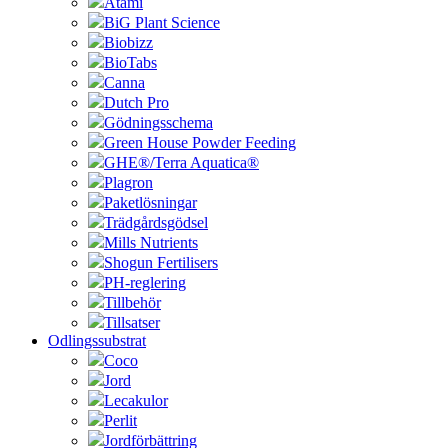
Atami
BiG Plant Science
Biobizz
BioTabs
Canna
Dutch Pro
Gödningsschema
Green House Powder Feeding
GHE®/Terra Aquatica®
Plagron
Paketlösningar
Trädgårdsgödsel
Mills Nutrients
Shogun Fertilisers
PH-reglering
Tillbehör
Tillsatser
Odlingssubstrat
Coco
Jord
Lecakulor
Perlit
Jordförbättring