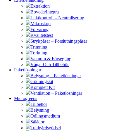
Efterbehandling
Extraktion
Boveda/Integra
Luktkontroll – Neutralisering
Mikroskop
Förvaring
Kvalitetstest
Strykpåsar – Förslutningspåsar
Trimning
Torkning
Vakuum & Försegling
Vågar Och Tillbehör
Paketlösningar
Belysning – Paketlösningar
Gödningskit
Komplett Kit
Ventilation – Paketlösningar
Microgreens
Tillbehör
Belysning
Odlingsmedium
Sålådor
Trädgårdsgödsel