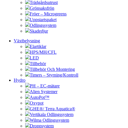
Trädgårdsutrust
Grönsaksfrön
Fröer – Microgreens
Uppstartspaket
Odlingssystem
Skadedjur
Växtbelysning
Elartiklar
HPS/MH/CFL
LED
Tillbehör
Tillbehör Och Montering
Timers – Styrning/Kontroll
Hydro
PH – EC-mätare
Alien Systemer
AutoPot™
Oxypot
GHE®/ Terra Aquatica®
Vertikala Odlingssystem
Wilma Odlingssystem
Droppsystem