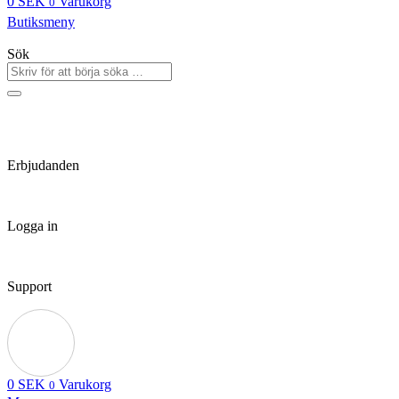
0
SEK
Varukorg
0
Butiksmeny
Sök
Erbjudanden
Logga in
Support
0
SEK
Varukorg
0