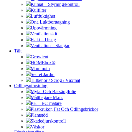
Klimat – Styrning/kontroll
Kulfilter
Luftfuktighet
Ona Luktborttagning
Uppvärmning
Ventilationskit
Fläkt – Utsug
Ventilation – Slangar
Tält
Growtent
HOMEbox®
Mammoth
Secret Jardin
Tillbehör / Scrog / Växtnät
Odlingsutrustning
Mylar Och Bassängfolie
Måttbägare M.m.
PH – EC-mätare
Plastkrukor, Fat Och Odlingsbrickor
Plantstöd
Skadedjurskontroll
Väskor