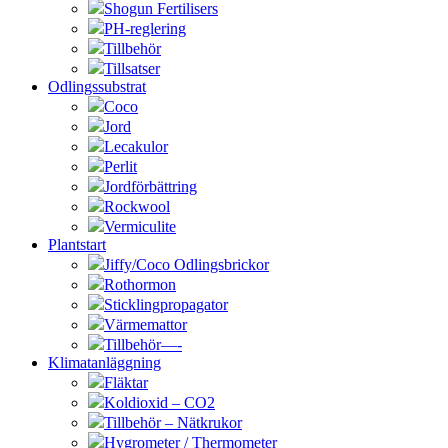
Shogun Fertilisers
PH-reglering
Tillbehör
Tillsatser
Odlingssubstrat
Coco
Jord
Lecakulor
Perlit
Jordförbättring
Rockwool
Vermiculite
Plantstart
Jiffy/Coco Odlingsbrickor
Rothormon
Sticklingpropagator
Värmemattor
Tillbehör—-
Klimatanläggning
Fläktar
Koldioxid – CO2
Tillbehör – Nätkrukor
Hygrometer / Thermometer