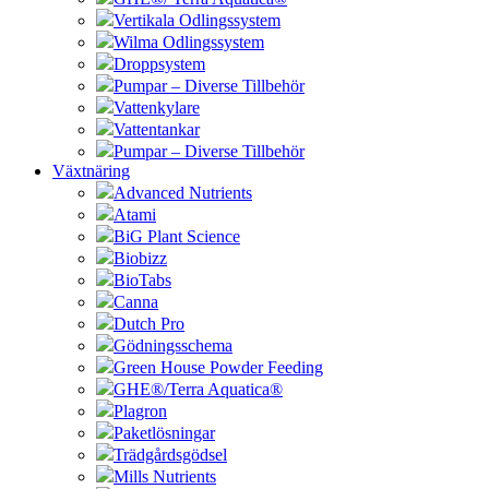
Vertikala Odlingssystem
Wilma Odlingssystem
Droppsystem
Pumpar – Diverse Tillbehör
Vattenkylare
Vattentankar
Pumpar – Diverse Tillbehör
Växtnäring
Advanced Nutrients
Atami
BiG Plant Science
Biobizz
BioTabs
Canna
Dutch Pro
Gödningsschema
Green House Powder Feeding
GHE®/Terra Aquatica®
Plagron
Paketlösningar
Trädgårdsgödsel
Mills Nutrients