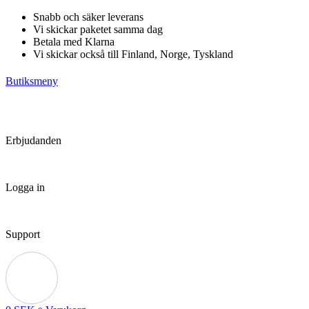
Hoppa
Snabb och säker leverans
till
Vi skickar paketet samma dag
innehåll
Betala med Klarna
Vi skickar också till Finland, Norge, Tyskland
Butiksmeny
Erbjudanden
Logga in
Support