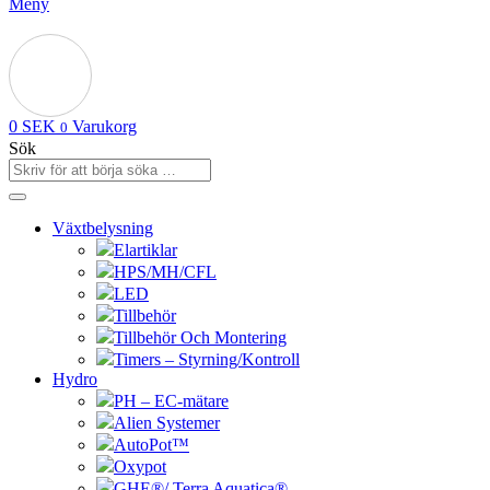
Meny
0
SEK
Varukorg
0
Sök
Växtbelysning
Elartiklar
HPS/MH/CFL
LED
Tillbehör
Tillbehör Och Montering
Timers – Styrning/Kontroll
Hydro
PH – EC-mätare
Alien Systemer
AutoPot™
Oxypot
GHE®/ Terra Aquatica®