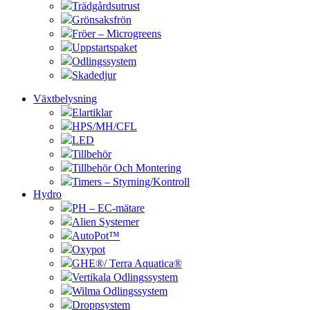
Trädgårdsutrust
Grönsaksfrön
Fröer – Microgreens
Uppstartspaket
Odlingssystem
Skadedjur
Växtbelysning
Elartiklar
HPS/MH/CFL
LED
Tillbehör
Tillbehör Och Montering
Timers – Styrning/Kontroll
Hydro
PH – EC-mätare
Alien Systemer
AutoPot™
Oxypot
GHE®/ Terra Aquatica®
Vertikala Odlingssystem
Wilma Odlingssystem
Droppsystem