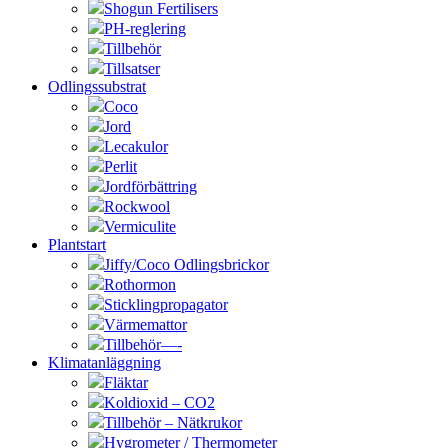
Shogun Fertilisers
PH-reglering
Tillbehör
Tillsatser
Odlingssubstrat
Coco
Jord
Lecakulor
Perlit
Jordförbättring
Rockwool
Vermiculite
Plantstart
Jiffy/Coco Odlingsbrickor
Rothormon
Sticklingpropagator
Värmemattor
Tillbehör—-
Klimatanläggning
Fläktar
Koldioxid – CO2
Tillbehör – Nätkrukor
Hygrometer / Thermometer