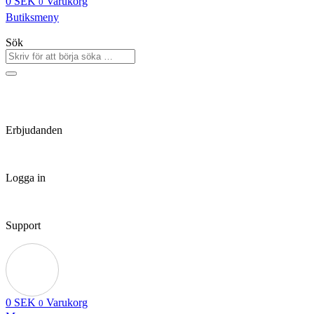
0
SEK
Varukorg
0
Butiksmeny
Sök
Erbjudanden
Logga in
Support
0
SEK
Varukorg
0