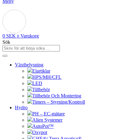
Meny
0
SEK
Varukorg
0
Sök
Växtbelysning
Elartiklar
HPS/MH/CFL
LED
Tillbehör
Tillbehör Och Montering
Timers – Styrning/Kontroll
Hydro
PH – EC-mätare
Alien Systemer
AutoPot™
Oxypot
GHE®/ Terra Aquatica®