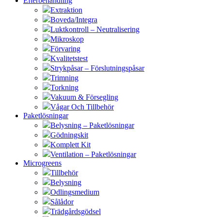
Efterbehandling
Extraktion
Boveda/Integra
Luktkontroll – Neutralisering
Mikroskop
Förvaring
Kvalitetstest
Strykpåsar – Förslutningspåsar
Trimning
Torkning
Vakuum & Försegling
Vågar Och Tillbehör
Paketlösningar
Belysning – Paketlösningar
Gödningskit
Komplett Kit
Ventilation – Paketlösningar
Microgreens
Tillbehör
Belysning
Odlingsmedium
Sålådor
Trädgårdsgödsel