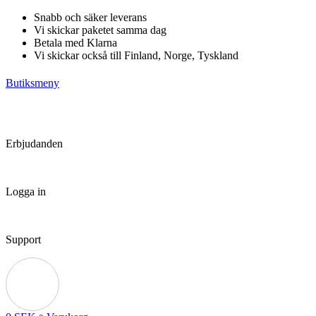
Hoppa
Snabb och säker leverans
till
Vi skickar paketet samma dag
innehåll
Betala med Klarna
Vi skickar också till Finland, Norge, Tyskland
Butiksmeny
Erbjudanden
Logga in
Support