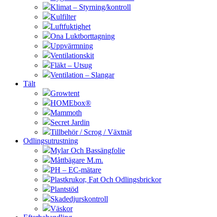
Klimat – Styrning/kontroll
Kulfilter
Luftfuktighet
Ona Luktborttagning
Uppvärmning
Ventilationskit
Fläkt – Utsug
Ventilation – Slangar
Tält
Growtent
HOMEbox®
Mammoth
Secret Jardin
Tillbehör / Scrog / Växtnät
Odlingsutrustning
Mylar Och Bassängfolie
Måttbägare M.m.
PH – EC-mätare
Plastkrukor, Fat Och Odlingsbrickor
Plantstöd
Skadedjurskontroll
Väskor