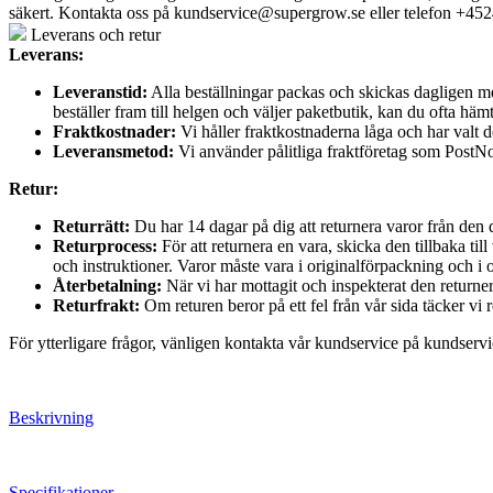
säkert. Kontakta oss på
kundservice@supergrow.se
eller telefon +45
Leverans och retur
Leverans:
Leveranstid:
Alla beställningar packas och skickas dagligen me
beställer fram till helgen och väljer paketbutik, kan du ofta häm
Fraktkostnader:
Vi håller fraktkostnaderna låga och har valt de
Leveransmetod:
Vi använder pålitliga fraktföretag som PostNord
Retur:
Returrätt:
Du har 14 dagar på dig att returnera varor från den
Returprocess:
För att returnera en vara, skicka den tillbaka t
och instruktioner. Varor måste vara i originalförpackning och i 
Återbetalning:
När vi har mottagit och inspekterat den return
Returfrakt:
Om returen beror på ett fel från vår sida täcker vi r
För ytterligare frågor, vänligen kontakta vår kundservice på kundse
Beskrivning
Specifikationer