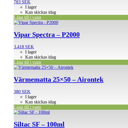
783
SEK
I lager
Kan skickas idag
Lägg till i vagn
Vipar Spectra – P2000
3.418
SEK
I lager
Kan skickas idag
Lägg till i vagn
Värmematta 25×50 – Airontek
380
SEK
I lager
Kan skickas idag
Lägg till i vagn
Siltac SF – 100ml