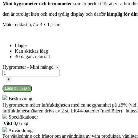
Mini hygrometer och termometer
som är perfekt för att visa hur di
den är otroligt liten och med tydlig display och därför
lämplig för di
Mäter endast 5,7 x 3 x 1,1 cm
I lager
Kan skickas idag
30 dagars returrätt
Hygrometer - Mini mängd
-
+
Lägg till i vagn
Beskrivning
Hygrometern mäter luftfuktigheten med en noggrannhet på ±5% (vid 
luftfuktighetsmätaren drivs av 2 st. LR44-batterier (medföljer) 
Specifikationer
Vikt
0,05 kg
Användning
För vägledning och frågor om användning av våra produkter, vänligen ko