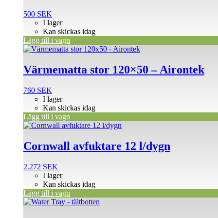
500
SEK
I lager
Kan skickas idag
Lägg till i vagn
Värmematta stor 120×50 – Airontek
760
SEK
I lager
Kan skickas idag
Lägg till i vagn
Cornwall avfuktare 12 l/dygn
2.272
SEK
I lager
Kan skickas idag
Lägg till i vagn