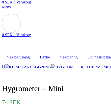
0
SEK
Varukorg
0
Meny
0
SEK
Varukorg
0
Växtbelysning
Hydro
Växtnäring
Odlingssubstra
KLIMATANLÄGGNING
HYGROMETER / THERMOME
Hygrometer – Mini
74
SEK