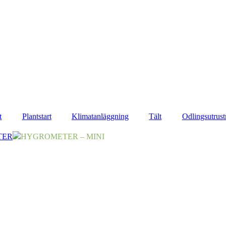
t
Plantstart
Klimatanläggning
Tält
Odlingsutrust
TER
HYGROMETER – MINI