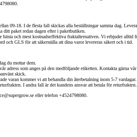
24798080.
llan 09-18. I de flesta fall skickas alla beställningar samma dag. Lev
ta ditt paket redan dagen efter i paketbutiken.
 bästa och mest kostnadseffektiva fraktalternativen. Vi erbjuder alltid fu
 och GLS för att säkerställa att dina varor levereras säkert och i tid.
 dag du mottar dem.
ill vår adress som anges på den medföljande etiketten. Kontakta gärna vå
oanvänt skick.
erade varan kommer vi att behandla din återbetalning inom 5-7 vardagar
eturfrakten. I andra fall är det kundens ansvar att betala för returfrakten.
rvice@supergrow.se eller telefon +4524798080.