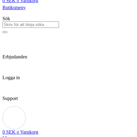
0
SEK
Varukorg
0
Butiksmeny
Sök
Erbjudanden
Logga in
Support
0
SEK
Varukorg
0