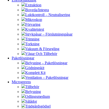
Efterbehandling
Extraktion
Boveda/Integra
Luktkontroll – Neutralisering
Mikroskop
Förvaring
Kvalitetstest
Strykpåsar – Förslutningspåsar
Trimning
Torkning
Vakuum & Försegling
Vågar Och Tillbehör
Paketlösningar
Belysning – Paketlösningar
Gödningskit
Komplett Kit
Ventilation – Paketlösningar
Microgreens
Tillbehör
Belysning
Odlingsmedium
Sålådor
Trädgårdsgödsel