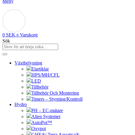
Meny
0
SEK
Varukorg
0
Sök
Växtbelysning
Elartiklar
HPS/MH/CFL
LED
Tillbehör
Tillbehör Och Montering
Timers – Styrning/Kontroll
Hydro
PH – EC-mätare
Alien Systemer
AutoPot™
Oxypot
GHE®/ Terra Aquatica®