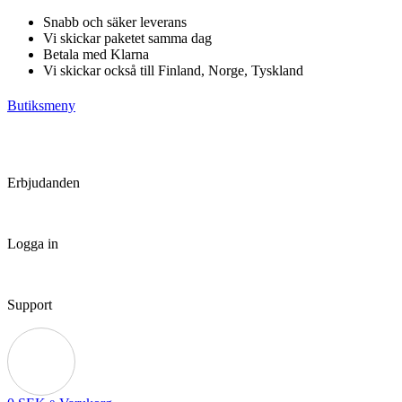
Hoppa
Snabb och säker leverans
till
Vi skickar paketet samma dag
innehåll
Betala med Klarna
Vi skickar också till Finland, Norge, Tyskland
Butiksmeny
Erbjudanden
Logga in
Support