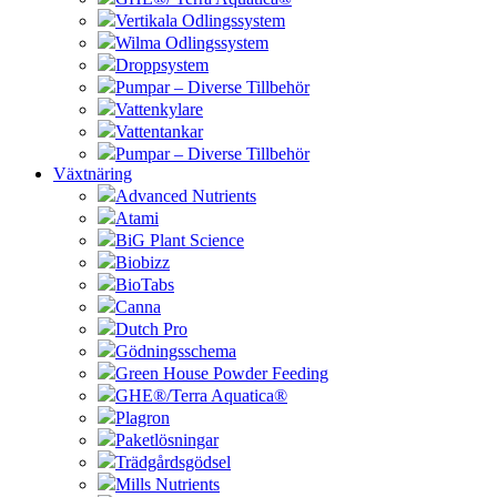
Vertikala Odlingssystem
Wilma Odlingssystem
Droppsystem
Pumpar – Diverse Tillbehör
Vattenkylare
Vattentankar
Pumpar – Diverse Tillbehör
Växtnäring
Advanced Nutrients
Atami
BiG Plant Science
Biobizz
BioTabs
Canna
Dutch Pro
Gödningsschema
Green House Powder Feeding
GHE®/Terra Aquatica®
Plagron
Paketlösningar
Trädgårdsgödsel
Mills Nutrients