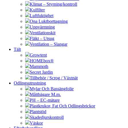
Klimat – Styrning/kontroll
Kulfilter
Luftfuktighet
Ona Luktborttagning
Uppvärmning
Ventilationskit
Fläkt – Utsug
Ventilation – Slangar
Tält
Growtent
HOMEbox®
Mammoth
Secret Jardin
Tillbehör / Scrog / Växtnät
Odlingsutrustning
Mylar Och Bassängfolie
Måttbägare M.m.
PH – EC-mätare
Plastkrukor, Fat Och Odlingsbrickor
Plantstöd
Skadedjurskontroll
Väskor