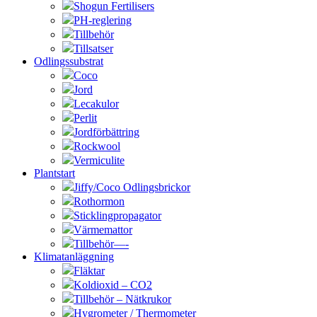
Shogun Fertilisers
PH-reglering
Tillbehör
Tillsatser
Odlingssubstrat
Coco
Jord
Lecakulor
Perlit
Jordförbättring
Rockwool
Vermiculite
Plantstart
Jiffy/Coco Odlingsbrickor
Rothormon
Sticklingpropagator
Värmemattor
Tillbehör—-
Klimatanläggning
Fläktar
Koldioxid – CO2
Tillbehör – Nätkrukor
Hygrometer / Thermometer