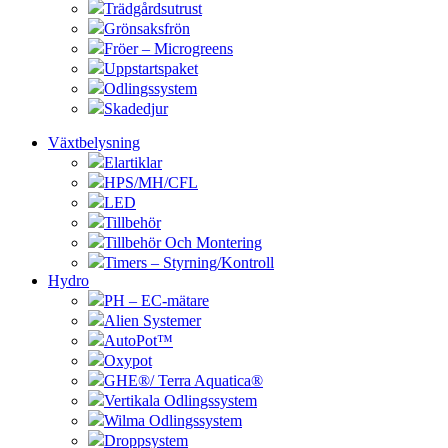
Trädgårdsutrust
Grönsaksfrön
Fröer – Microgreens
Uppstartspaket
Odlingssystem
Skadedjur
Växtbelysning
Elartiklar
HPS/MH/CFL
LED
Tillbehör
Tillbehör Och Montering
Timers – Styrning/Kontroll
Hydro
PH – EC-mätare
Alien Systemer
AutoPot™
Oxypot
GHE®/ Terra Aquatica®
Vertikala Odlingssystem
Wilma Odlingssystem
Droppsystem