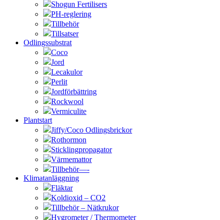
Shogun Fertilisers
PH-reglering
Tillbehör
Tillsatser
Odlingssubstrat
Coco
Jord
Lecakulor
Perlit
Jordförbättring
Rockwool
Vermiculite
Plantstart
Jiffy/Coco Odlingsbrickor
Rothormon
Sticklingpropagator
Värmemattor
Tillbehör—-
Klimatanläggning
Fläktar
Koldioxid – CO2
Tillbehör – Nätkrukor
Hygrometer / Thermometer