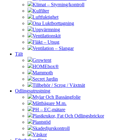
Klimat – Styrning/kontroll
Kulfilter
Luftfuktighet
Ona Luktborttagning
Uppvärmning
Ventilationskit
Fläkt – Utsug
Ventilation – Slangar
Tält
Growtent
HOMEbox®
Mammoth
Secret Jardin
Tillbehör / Scrog / Växtnät
Odlingsutrustning
Mylar Och Bassängfolie
Måttbägare M.m.
PH – EC-mätare
Plastkrukor, Fat Och Odlingsbrickor
Plantstöd
Skadedjurskontroll
Väskor