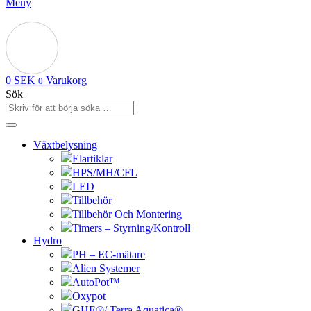
Meny
0
SEK
Varukorg
0
Sök
Växtbelysning
Elartiklar
HPS/MH/CFL
LED
Tillbehör
Tillbehör Och Montering
Timers – Styrning/Kontroll
Hydro
PH – EC-mätare
Alien Systemer
AutoPot™
Oxypot
GHE®/ Terra Aquatica®