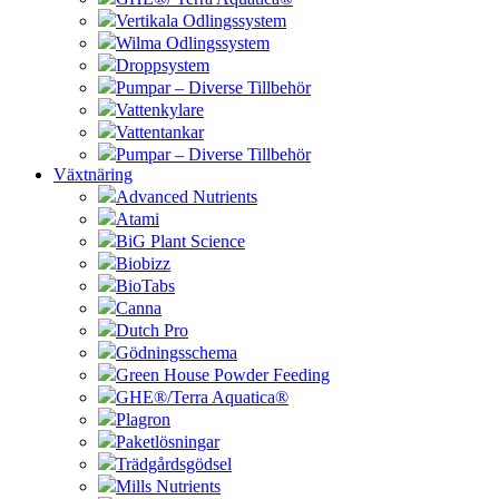
Vertikala Odlingssystem
Wilma Odlingssystem
Droppsystem
Pumpar – Diverse Tillbehör
Vattenkylare
Vattentankar
Pumpar – Diverse Tillbehör
Växtnäring
Advanced Nutrients
Atami
BiG Plant Science
Biobizz
BioTabs
Canna
Dutch Pro
Gödningsschema
Green House Powder Feeding
GHE®/Terra Aquatica®
Plagron
Paketlösningar
Trädgårdsgödsel
Mills Nutrients