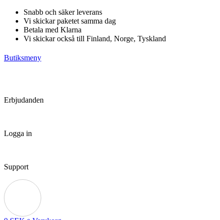
Hoppa
Snabb och säker leverans
till
Vi skickar paketet samma dag
innehåll
Betala med Klarna
Vi skickar också till Finland, Norge, Tyskland
Butiksmeny
Erbjudanden
Logga in
Support