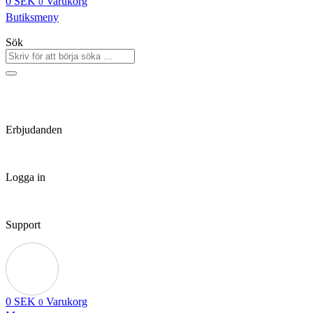
0
SEK
Varukorg
0
Butiksmeny
Sök
Erbjudanden
Logga in
Support
0
SEK
Varukorg
0