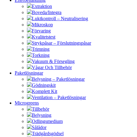
Efterbehandling
Extraktion
Boveda/Integra
Luktkontroll – Neutralisering
Mikroskop
Förvaring
Kvalitetstest
Strykpåsar – Förslutningspåsar
Trimning
Torkning
Vakuum & Försegling
Vågar Och Tillbehör
Paketlösningar
Belysning – Paketlösningar
Gödningskit
Komplett Kit
Ventilation – Paketlösningar
Microgreens
Tillbehör
Belysning
Odlingsmedium
Sålådor
Trädgårdsgödsel