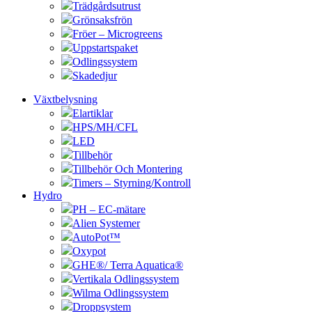
Trädgårdsutrust
Grönsaksfrön
Fröer – Microgreens
Uppstartspaket
Odlingssystem
Skadedjur
Växtbelysning
Elartiklar
HPS/MH/CFL
LED
Tillbehör
Tillbehör Och Montering
Timers – Styrning/Kontroll
Hydro
PH – EC-mätare
Alien Systemer
AutoPot™
Oxypot
GHE®/ Terra Aquatica®
Vertikala Odlingssystem
Wilma Odlingssystem
Droppsystem