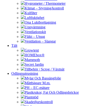
Hygrometer / Thermometer
Klimat – Styrning/kontroll
Kulfilter
Luftfuktighet
Ona Luktborttagning
Uppvärmning
Ventilationskit
Fläkt – Utsug
Ventilation – Slangar
Tält
Growtent
HOMEbox®
Mammoth
Secret Jardin
Tillbehör / Scrog / Växtnät
Odlingsutrustning
Mylar Och Bassängfolie
Måttbägare M.m.
PH – EC-mätare
Plastkrukor, Fat Och Odlingsbrickor
Plantstöd
Skadedjurskontroll