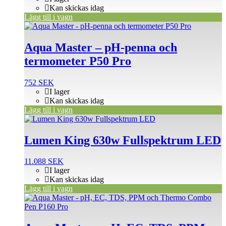
Kan skickas idag
Lägg till i vagn
Aqua Master – pH-penna och
termometer P50 Pro
752
SEK
I lager
Kan skickas idag
Lägg till i vagn
Lumen King 630w Fullspektrum LED
11.088
SEK
I lager
Kan skickas idag
Lägg till i vagn