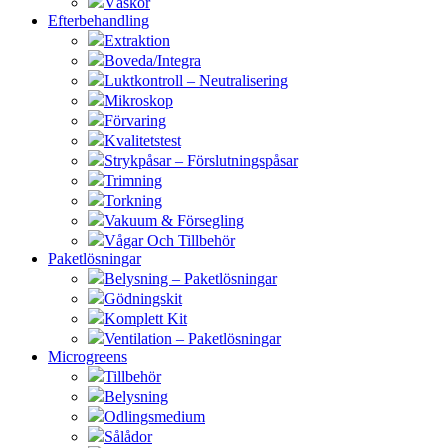
Väskor
Efterbehandling
Extraktion
Boveda/Integra
Luktkontroll – Neutralisering
Mikroskop
Förvaring
Kvalitetstest
Strykpåsar – Förslutningspåsar
Trimning
Torkning
Vakuum & Försegling
Vågar Och Tillbehör
Paketlösningar
Belysning – Paketlösningar
Gödningskit
Komplett Kit
Ventilation – Paketlösningar
Microgreens
Tillbehör
Belysning
Odlingsmedium
Sålådor