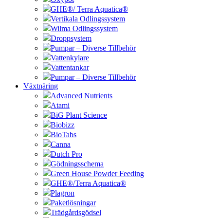
GHE®/ Terra Aquatica®
Vertikala Odlingssystem
Wilma Odlingssystem
Droppsystem
Pumpar – Diverse Tillbehör
Vattenkylare
Vattentankar
Pumpar – Diverse Tillbehör
Växtnäring
Advanced Nutrients
Atami
BiG Plant Science
Biobizz
BioTabs
Canna
Dutch Pro
Gödningsschema
Green House Powder Feeding
GHE®/Terra Aquatica®
Plagron
Paketlösningar
Trädgårdsgödsel