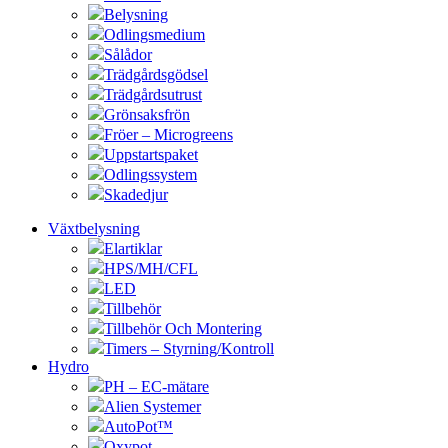
Belysning
Odlingsmedium
Sålådor
Trädgårdsgödsel
Trädgårdsutrust
Grönsaksfrön
Fröer – Microgreens
Uppstartspaket
Odlingssystem
Skadedjur
Växtbelysning
Elartiklar
HPS/MH/CFL
LED
Tillbehör
Tillbehör Och Montering
Timers – Styrning/Kontroll
Hydro
PH – EC-mätare
Alien Systemer
AutoPot™
Oxypot