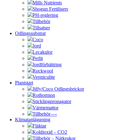
Mills Nutrients
Shogun Fertilisers
PH-reglering
Tillbehör
Tillsatser
Odlingssubstrat
Coco
Jord
Lecakulor
Perlit
Jordförbättring
Rockwool
Vermiculite
Plantstart
Jiffy/Coco Odlingsbrickor
Rothormon
Sticklingpropagator
Värmemattor
Tillbehör—-
Klimatanläggning
Fläktar
Koldioxid – CO2
Tillbehör – Nätkrukor