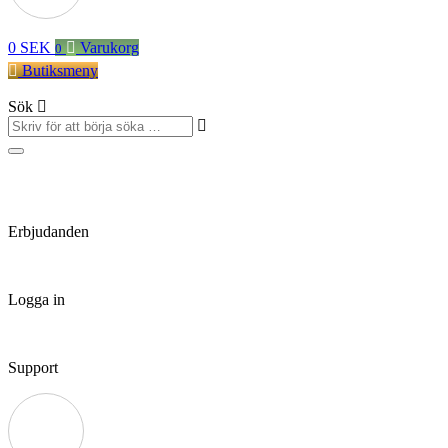
0
SEK
Varukorg
0
Butiksmeny
Sök
Erbjudanden
Logga in
Support