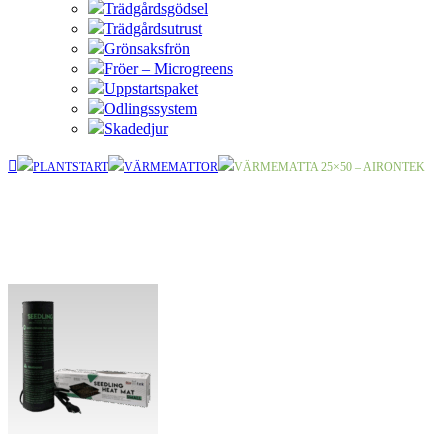
Trädgårdsgödsel
Trädgårdsutrust
Grönsaksfrön
Fröer – Microgreens
Uppstartspaket
Odlingssystem
Skadedjur
PLANTSTART
VÄRMEMATTOR
VÄRMEMATTA 25×50 – AIRONTEK