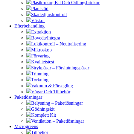
Plastkrukor, Fat Och Odlingsbrickor
Plantstöd
Skadedjurskontroll
Väskor
Efterbehandling
Extraktion
Boveda/Integra
Luktkontroll – Neutralisering
Mikroskop
Förvaring
Kvalitetstest
Strykpåsar – Förslutningspåsar
Trimning
Torkning
Vakuum & Försegling
Vågar Och Tillbehör
Paketlösningar
Belysning – Paketlösningar
Gödningskit
Komplett Kit
Ventilation – Paketlösningar
Microgreens
Tillbehör