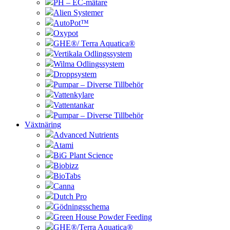
PH – EC-mätare
Alien Systemer
AutoPot™
Oxypot
GHE®/ Terra Aquatica®
Vertikala Odlingssystem
Wilma Odlingssystem
Droppsystem
Pumpar – Diverse Tillbehör
Vattenkylare
Vattentankar
Pumpar – Diverse Tillbehör
Växtnäring
Advanced Nutrients
Atami
BiG Plant Science
Biobizz
BioTabs
Canna
Dutch Pro
Gödningsschema
Green House Powder Feeding
GHE®/Terra Aquatica®