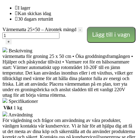
I lager
Kan skickas idag
30 dagars returrätt
Värmematta 25×50 – Airontek mängd
-
Lägg till i vagn
+
Beskrivning
värmematta för groning 25 x 50 cm • Öka groddningsframgången •
Hjälper och påskyndar tillväxt • Varmare rot för en hälsosammare
start: Värmer automatiskt upp rotområdet 10-20F till en jämn
temperatur. Det kan användas inomhus eller i ett växthus, vilket ger
tillräckligt med värme för att hålla dina plantor fulla av energi och
friska. Lätt att använda: Placera värmemattan på en plan, torr yta
under en groningsbricka och anslut sladden till ett vanligt 220V
uttag för att börja värma rötterna.
Specifikationer
Vikt
1 kg
Användning
För vägledning och frågor om användning av våra produkter,
vänligen kontakta vår kundservice. Vi är här för att hjälpa dig att få
ut det mesta av dina köp och säkerställa att du använder produkterna
korrekt och säkert. Kontakta oss på
kundservice@supergrow.se
eller