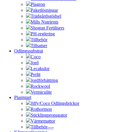
Plagron
Paketlösningar
Trädgårdsgödsel
Mills Nutrients
Shogun Fertilisers
PH-reglering
Tillbehör
Tillsatser
Odlingssubstrat
Coco
Jord
Lecakulor
Perlit
Jordförbättring
Rockwool
Vermiculite
Plantstart
Jiffy/Coco Odlingsbrickor
Rothormon
Sticklingpropagator
Värmemattor
Tillbehör—-