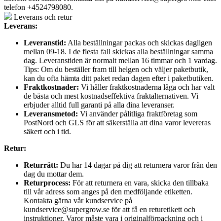
telefon +4524798080.
Leverans och retur
Leverans:
Leveranstid:
Alla beställningar packas och skickas dagligen
mellan 09-18. I de flesta fall skickas alla beställningar samma
dag. Leveranstiden är normalt mellan 16 timmar och 1 vardag.
Tips: Om du beställer fram till helgen och väljer paketbutik,
kan du ofta hämta ditt paket redan dagen efter i paketbutiken.
Fraktkostnader:
Vi håller fraktkostnaderna låga och har valt
de bästa och mest kostnadseffektiva fraktalternativen. Vi
erbjuder alltid full garanti på alla dina leveranser.
Leveransmetod:
Vi använder pålitliga fraktföretag som
PostNord och GLS för att säkerställa att dina varor levereras
säkert och i tid.
Retur:
Returrätt:
Du har 14 dagar på dig att returnera varor från den
dag du mottar dem.
Returprocess:
För att returnera en vara, skicka den tillbaka
till vår adress som anges på den medföljande etiketten.
Kontakta gärna vår kundservice på
kundservice@supergrow.se för att få en returetikett och
instruktioner. Varor måste vara i originalförpackning och i