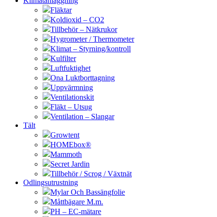
Klimatanläggning
Fläktar
Koldioxid – CO2
Tillbehör – Nätkrukor
Hygrometer / Thermometer
Klimat – Styrning/kontroll
Kulfilter
Luftfuktighet
Ona Luktborttagning
Uppvärmning
Ventilationskit
Fläkt – Utsug
Ventilation – Slangar
Tält
Growtent
HOMEbox®
Mammoth
Secret Jardin
Tillbehör / Scrog / Växtnät
Odlingsutrustning
Mylar Och Bassängfolie
Måttbägare M.m.
PH – EC-mätare