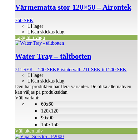
Värmematta stor 120×50 – Airontek
760
SEK
I lager
Kan skickas idag
Lägg till i vagn
Water Tray – tältbotten
211
SEK
–
500
SEK
Prisintervall: 211 SEK till 500 SEK
I lager
Kan skickas idag
Den här produkten har flera varianter. De olika alternativen
kan väljas på produktsidan
Välj variant:
60x60
120x120
90x90
150x150
Välj alternativ