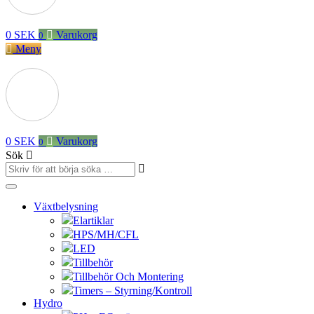
0
SEK
Varukorg
0
Meny
0
SEK
Varukorg
0
Sök
Växtbelysning
Elartiklar
HPS/MH/CFL
LED
Tillbehör
Tillbehör Och Montering
Timers – Styrning/Kontroll
Hydro