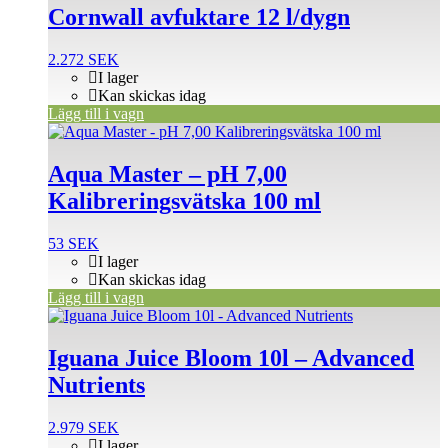
Cornwall avfuktare 12 l/dygn
2.272
SEK
I lager
Kan skickas idag
Lägg till i vagn
Aqua Master – pH 7,00
Kalibreringsvätska 100 ml
53
SEK
I lager
Kan skickas idag
Lägg till i vagn
Iguana Juice Bloom 10l – Advanced
Nutrients
2.979
SEK
I lager