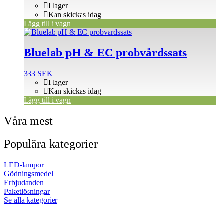
I lager
Kan skickas idag
Lägg till i vagn
Bluelab pH & EC probvårdssats
333
SEK
I lager
Kan skickas idag
Lägg till i vagn
Våra mest
Populära kategorier
LED-lampor
Gödningsmedel
Erbjudanden
Paketlösningar
Se alla kategorier