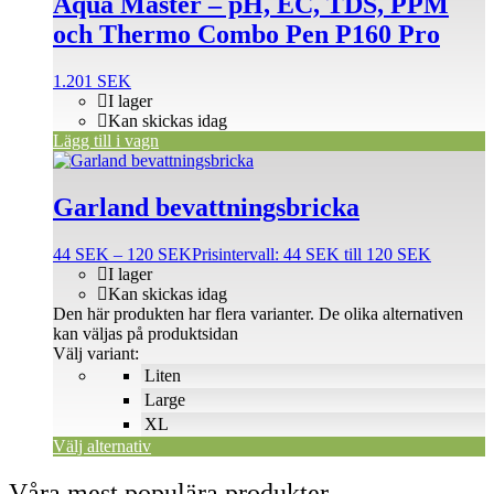
Aqua Master – pH, EC, TDS, PPM
och Thermo Combo Pen P160 Pro
1.201
SEK
I lager
Kan skickas idag
Lägg till i vagn
Garland bevattningsbricka
44
SEK
–
120
SEK
Prisintervall: 44 SEK till 120 SEK
I lager
Kan skickas idag
Den här produkten har flera varianter. De olika alternativen
kan väljas på produktsidan
Välj variant:
Liten
Large
XL
Välj alternativ
Våra mest populära produkter