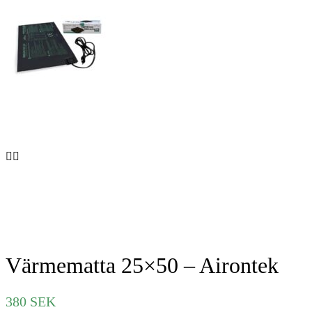
Värmematta 25×50 – Airontek
380
SEK