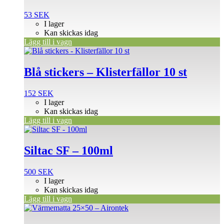
53
SEK
I lager
Kan skickas idag
Lägg till i vagn
Blå stickers – Klisterfällor 10 st
152
SEK
I lager
Kan skickas idag
Lägg till i vagn
Siltac SF – 100ml
500
SEK
I lager
Kan skickas idag
Lägg till i vagn