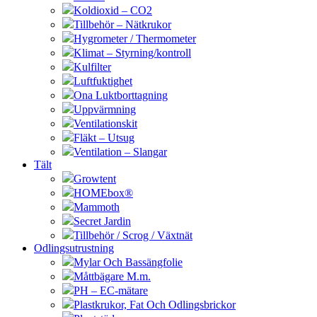
Koldioxid – CO2
Tillbehör – Nätkrukor
Hygrometer / Thermometer
Klimat – Styrning/kontroll
Kulfilter
Luftfuktighet
Ona Luktborttagning
Uppvärmning
Ventilationskit
Fläkt – Utsug
Ventilation – Slangar
Tält
Growtent
HOMEbox®
Mammoth
Secret Jardin
Tillbehör / Scrog / Växtnät
Odlingsutrustning
Mylar Och Bassängfolie
Måttbägare M.m.
PH – EC-mätare
Plastkrukor, Fat Och Odlingsbrickor