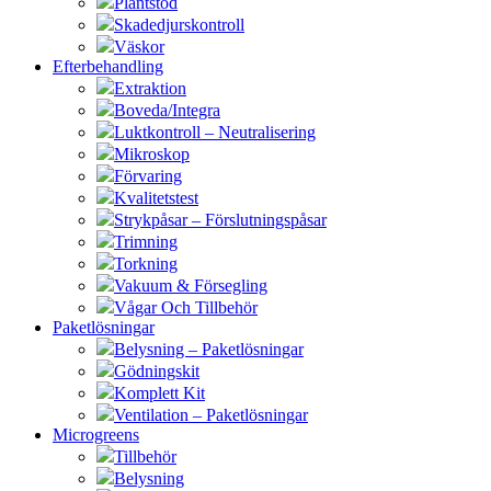
Plantstöd
Skadedjurskontroll
Väskor
Efterbehandling
Extraktion
Boveda/Integra
Luktkontroll – Neutralisering
Mikroskop
Förvaring
Kvalitetstest
Strykpåsar – Förslutningspåsar
Trimning
Torkning
Vakuum & Försegling
Vågar Och Tillbehör
Paketlösningar
Belysning – Paketlösningar
Gödningskit
Komplett Kit
Ventilation – Paketlösningar
Microgreens
Tillbehör
Belysning