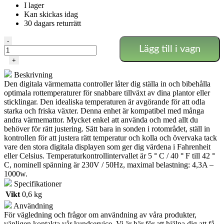
I lager
Kan skickas idag
30 dagars returrätt
Digital
-
Lägg till i vagn
värmematta
controller
+
-
Beskrivning
Airontek
Den digitala värmematta controller låter dig ställa in och bibehålla
mängd
optimala rottemperaturer för snabbare tillväxt av dina plantor eller
sticklingar. Den idealiska temperaturen är avgörande för att odla
starka och friska växter. Denna enhet är kompatibel med många
andra värmemattor. Mycket enkel att använda och med allt du
behöver för rätt justering. Sätt bara in sonden i rotområdet, ställ in
kontrollen för att justera rätt temperatur och kolla och övervaka tack
vare den stora digitala displayen som ger dig värdena i Fahrenheit
eller Celsius. Temperaturkontrollintervallet är 5 ° C / 40 ° F till 42 °
C, nominell spänning är 230V / 50Hz, maximal belastning: 4,3A –
1000w.
Specifikationer
Vikt
0,6 kg
Användning
För vägledning och frågor om användning av våra produkter,
vänligen kontakta vår kundservice. Vi är här för att hjälpa dig att få