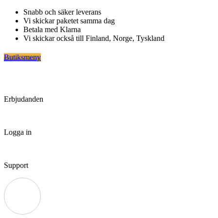
Hoppa
Snabb och säker leverans
till
Vi skickar paketet samma dag
innehåll
Betala med Klarna
Vi skickar också till Finland, Norge, Tyskland
Butiksmeny
Erbjudanden
Logga in
Support