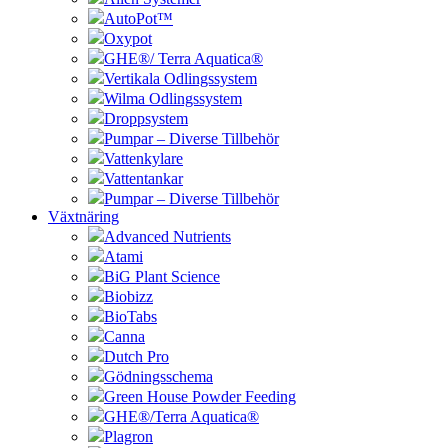
AutoPot™
Oxypot
GHE®/ Terra Aquatica®
Vertikala Odlingssystem
Wilma Odlingssystem
Droppsystem
Pumpar – Diverse Tillbehör
Vattenkylare
Vattentankar
Pumpar – Diverse Tillbehör
Växtnäring
Advanced Nutrients
Atami
BiG Plant Science
Biobizz
BioTabs
Canna
Dutch Pro
Gödningsschema
Green House Powder Feeding
GHE®/Terra Aquatica®
Plagron