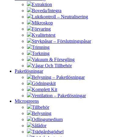
Extraktion
Boveda/Integra
Luktkontroll – Neutralisering
Mikroskop
Förvaring
Kvalitetstest
Strykpåsar – Förslutningspåsar
Trimning
Torkning
Vakuum & Försegling
Vågar Och Tillbehör
Paketlösningar
Belysning – Paketlösningar
Gödningskit
Komplett Kit
Ventilation – Paketlösningar
Microgreens
Tillbehör
Belysning
Odlingsmedium
Sålådor
Trädgårdsgödsel