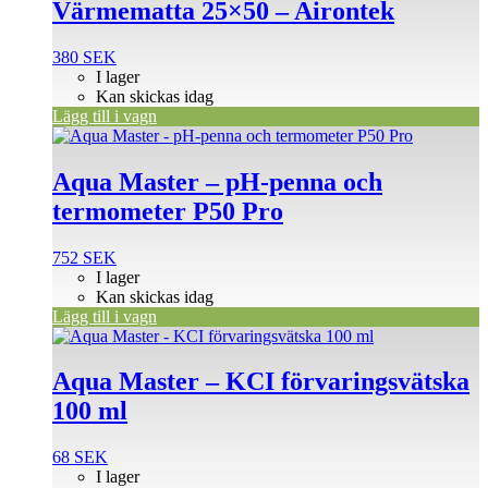
Värmematta 25×50 – Airontek
380
SEK
I lager
Kan skickas idag
Lägg till i vagn
Aqua Master – pH-penna och
termometer P50 Pro
752
SEK
I lager
Kan skickas idag
Lägg till i vagn
Aqua Master – KCI förvaringsvätska
100 ml
68
SEK
I lager