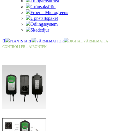
Trädgårdsutrust
Grönsaksfrön
Fröer – Microgreens
Uppstartspaket
Odlingssystem
Skadedjur
PLANTSTART
VÄRMEMATTOR
DIGITAL VÄRMEMATTA
CONTROLLER – AIRONTEK