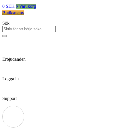
0
SEK
Varukorg
0
Butiksmeny
Sök
Erbjudanden
Logga in
Support