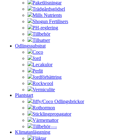
Paketlösningar
Trädgårdsgödsel
Mills Nutrients
Shogun Fertilisers
PH-reglering
Tillbehör
Tillsatser
Odlingssubstrat
Coco
Jord
Lecakulor
Perlit
Jordförbättring
Rockwool
Vermiculite
Plantstart
Jiffy/Coco Odlingsbrickor
Rothormon
Sticklingpropagator
Värmemattor
Tillbehör—-
Klimatanläggning
Fläktar