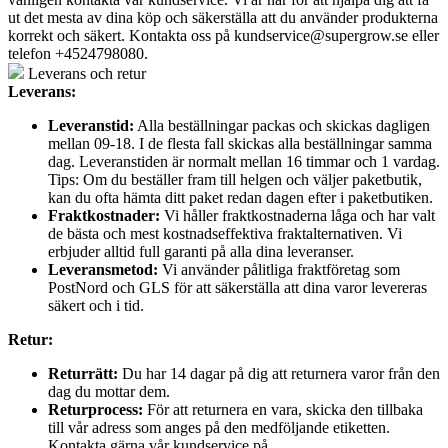
ut det mesta av dina köp och säkerställa att du använder produkterna
korrekt och säkert. Kontakta oss på
kundservice@supergrow.se
eller
telefon +4524798080.
Leverans och retur
Leverans:
Leveranstid:
Alla beställningar packas och skickas dagligen
mellan 09-18. I de flesta fall skickas alla beställningar samma
dag. Leveranstiden är normalt mellan 16 timmar och 1 vardag.
Tips: Om du beställer fram till helgen och väljer paketbutik,
kan du ofta hämta ditt paket redan dagen efter i paketbutiken.
Fraktkostnader:
Vi håller fraktkostnaderna låga och har valt
de bästa och mest kostnadseffektiva fraktalternativen. Vi
erbjuder alltid full garanti på alla dina leveranser.
Leveransmetod:
Vi använder pålitliga fraktföretag som
PostNord och GLS för att säkerställa att dina varor levereras
säkert och i tid.
Retur:
Returrätt:
Du har 14 dagar på dig att returnera varor från den
dag du mottar dem.
Returprocess:
För att returnera en vara, skicka den tillbaka
till vår adress som anges på den medföljande etiketten.
Kontakta gärna vår kundservice på