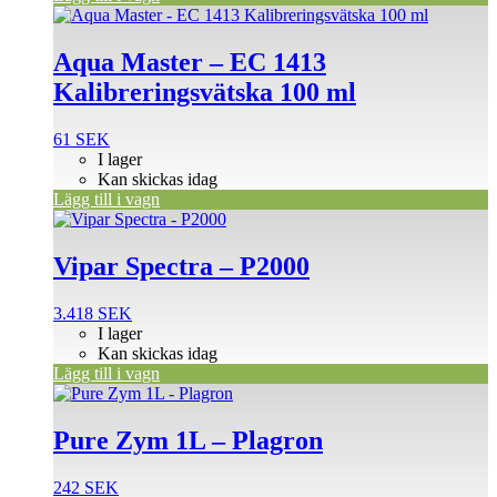
Aqua Master – EC 1413
Kalibreringsvätska 100 ml
61
SEK
I lager
Kan skickas idag
Lägg till i vagn
Vipar Spectra – P2000
3.418
SEK
I lager
Kan skickas idag
Lägg till i vagn
Pure Zym 1L – Plagron
242
SEK