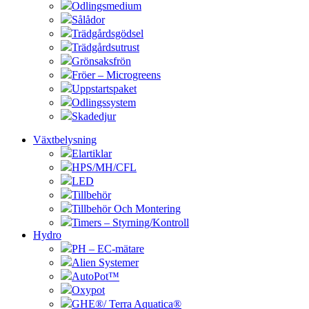
Odlingsmedium
Sålådor
Trädgårdsgödsel
Trädgårdsutrust
Grönsaksfrön
Fröer – Microgreens
Uppstartspaket
Odlingssystem
Skadedjur
Växtbelysning
Elartiklar
HPS/MH/CFL
LED
Tillbehör
Tillbehör Och Montering
Timers – Styrning/Kontroll
Hydro
PH – EC-mätare
Alien Systemer
AutoPot™
Oxypot
GHE®/ Terra Aquatica®