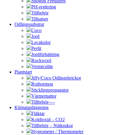
Shogun Fertilisers
PH-reglering
Tillbehör
Tillsatser
Odlingssubstrat
Coco
Jord
Lecakulor
Perlit
Jordförbättring
Rockwool
Vermiculite
Plantstart
Jiffy/Coco Odlingsbrickor
Rothormon
Sticklingpropagator
Värmemattor
Tillbehör—-
Klimatanläggning
Fläktar
Koldioxid – CO2
Tillbehör – Nätkrukor
Hygrometer / Thermometer