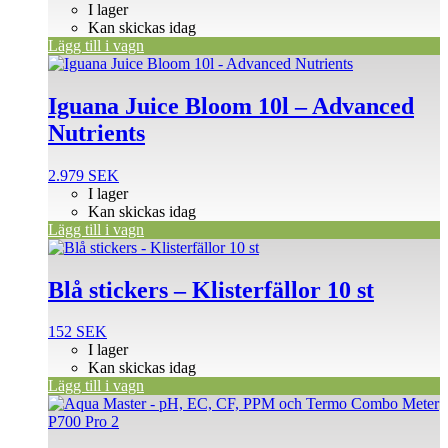
I lager
Kan skickas idag
Lägg till i vagn
Iguana Juice Bloom 10l – Advanced
Nutrients
2.979
SEK
I lager
Kan skickas idag
Lägg till i vagn
Blå stickers – Klisterfällor 10 st
152
SEK
I lager
Kan skickas idag
Lägg till i vagn