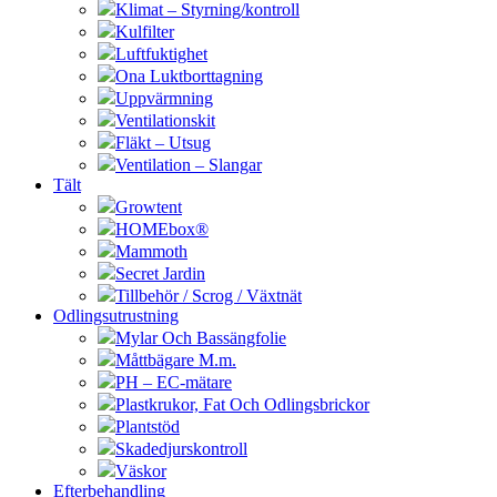
Klimat – Styrning/kontroll
Kulfilter
Luftfuktighet
Ona Luktborttagning
Uppvärmning
Ventilationskit
Fläkt – Utsug
Ventilation – Slangar
Tält
Growtent
HOMEbox®
Mammoth
Secret Jardin
Tillbehör / Scrog / Växtnät
Odlingsutrustning
Mylar Och Bassängfolie
Måttbägare M.m.
PH – EC-mätare
Plastkrukor, Fat Och Odlingsbrickor
Plantstöd
Skadedjurskontroll
Väskor
Efterbehandling