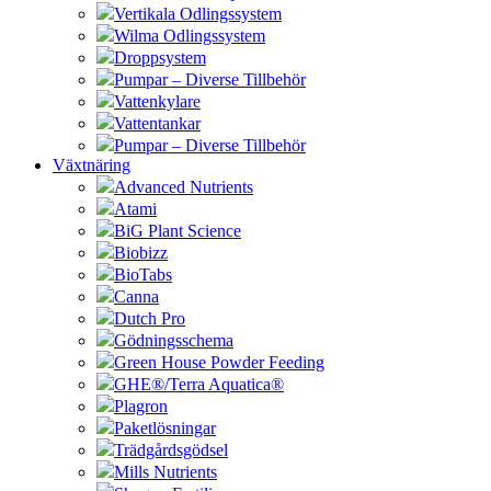
Vertikala Odlingssystem
Wilma Odlingssystem
Droppsystem
Pumpar – Diverse Tillbehör
Vattenkylare
Vattentankar
Pumpar – Diverse Tillbehör
Växtnäring
Advanced Nutrients
Atami
BiG Plant Science
Biobizz
BioTabs
Canna
Dutch Pro
Gödningsschema
Green House Powder Feeding
GHE®/Terra Aquatica®
Plagron
Paketlösningar
Trädgårdsgödsel
Mills Nutrients