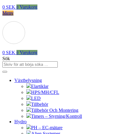
0
SEK
Varukorg
0
Meny
0
SEK
Varukorg
0
Sök
Växtbelysning
Elartiklar
HPS/MH/CFL
LED
Tillbehör
Tillbehör Och Montering
Timers – Styrning/Kontroll
Hydro
PH – EC-mätare
Alien Systemer