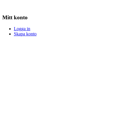
Mitt konto
Logga in
Skapa konto
Logga in
Skapa konto
Snabb och säker leverans
Betalningsalternativ
Följ SuperGrow