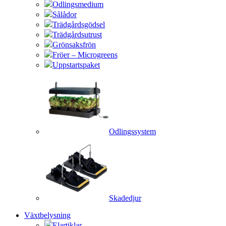
Odlingsmedium
Sålådor
Trädgårdsgödsel
Trädgårdsutrust
Grönsaksfrön
Fröer – Microgreens
Uppstartspaket
Odlingssystem
Skadedjur
Växtbelysning
Elartiklar