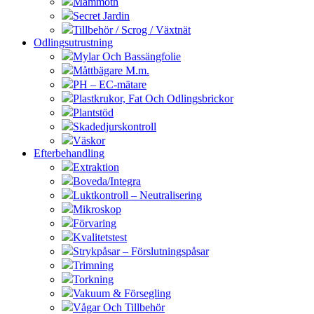
Mammoth
Secret Jardin
Tillbehör / Scrog / Växtnät
Odlingsutrustning
Mylar Och Bassängfolie
Måttbägare M.m.
PH – EC-mätare
Plastkrukor, Fat Och Odlingsbrickor
Plantstöd
Skadedjurskontroll
Väskor
Efterbehandling
Extraktion
Boveda/Integra
Luktkontroll – Neutralisering
Mikroskop
Förvaring
Kvalitetstest
Strykpåsar – Förslutningspåsar
Trimning
Torkning
Vakuum & Försegling
Vågar Och Tillbehör