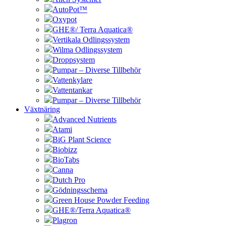
AutoPot™
Oxypot
GHE®/ Terra Aquatica®
Vertikala Odlingssystem
Wilma Odlingssystem
Droppsystem
Pumpar – Diverse Tillbehör
Vattenkylare
Vattentankar
Pumpar – Diverse Tillbehör
Växtnäring
Advanced Nutrients
Atami
BiG Plant Science
Biobizz
BioTabs
Canna
Dutch Pro
Gödningsschema
Green House Powder Feeding
GHE®/Terra Aquatica®
Plagron