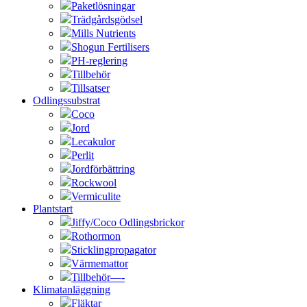
Paketlösningar
Trädgårdsgödsel
Mills Nutrients
Shogun Fertilisers
PH-reglering
Tillbehör
Tillsatser
Odlingssubstrat
Coco
Jord
Lecakulor
Perlit
Jordförbättring
Rockwool
Vermiculite
Plantstart
Jiffy/Coco Odlingsbrickor
Rothormon
Sticklingpropagator
Värmemattor
Tillbehör—-
Klimatanläggning
Fläktar