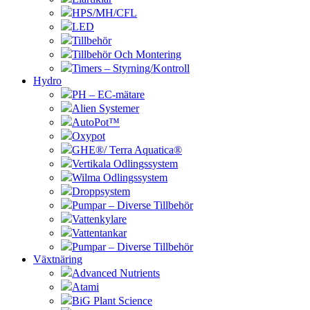
HPS/MH/CFL
LED
Tillbehör
Tillbehör Och Montering
Timers – Styrning/Kontroll
Hydro
PH – EC-mätare
Alien Systemer
AutoPot™
Oxypot
GHE®/ Terra Aquatica®
Vertikala Odlingssystem
Wilma Odlingssystem
Droppsystem
Pumpar – Diverse Tillbehör
Vattenkylare
Vattentankar
Pumpar – Diverse Tillbehör
Växtnäring
Advanced Nutrients
Atami
BiG Plant Science