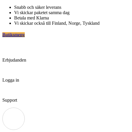
Hoppa
Snabb och säker leverans
till
Vi skickar paketet samma dag
innehåll
Betala med Klarna
Vi skickar också till Finland, Norge, Tyskland
Butiksmeny
Erbjudanden
Logga in
Support