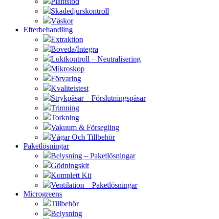
Plantstöd
Skadedjurskontroll
Väskor
Efterbehandling
Extraktion
Boveda/Integra
Luktkontroll – Neutralisering
Mikroskop
Förvaring
Kvalitetstest
Strykpåsar – Förslutningspåsar
Trimning
Torkning
Vakuum & Försegling
Vågar Och Tillbehör
Paketlösningar
Belysning – Paketlösningar
Gödningskit
Komplett Kit
Ventilation – Paketlösningar
Microgreens
Tillbehör
Belysning