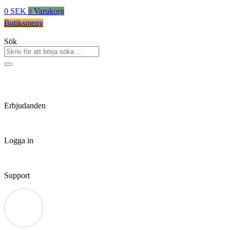
0
SEK
Varukorg
0
Butiksmeny
Sök
Erbjudanden
Logga in
Support