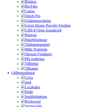
Biobizz
BioTabs
Canna
Dutch Pro
Gödningsschema
Green House Powder Feeding
GHE®/Terra Aquatica®
Plagron
Paketlösningar
Trädgårdsgödsel
Mills Nutrients
Shogun Fertilisers
PH-reglering
Tillbehör
Tillsatser
Odlingssubstrat
Coco
Jord
Lecakulor
Perlit
Jordförbättring
Rockwool
Vermiculite