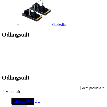
Skadedjur
Odlingstält
Odlingstält
Sortera
1 varer i alt
efter
popularitet
ERBJUDANDE