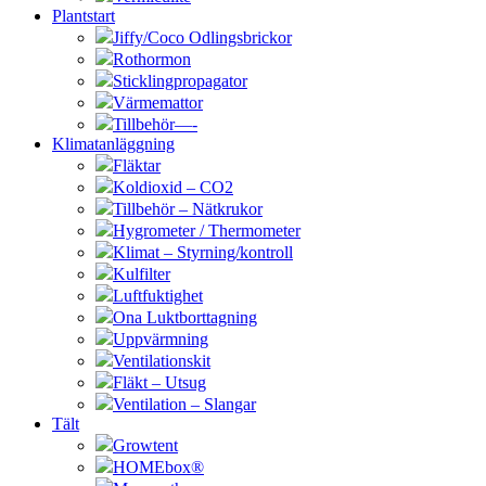
Plantstart
Jiffy/Coco Odlingsbrickor
Rothormon
Sticklingpropagator
Värmemattor
Tillbehör—-
Klimatanläggning
Fläktar
Koldioxid – CO2
Tillbehör – Nätkrukor
Hygrometer / Thermometer
Klimat – Styrning/kontroll
Kulfilter
Luftfuktighet
Ona Luktborttagning
Uppvärmning
Ventilationskit
Fläkt – Utsug
Ventilation – Slangar
Tält
Growtent
HOMEbox®