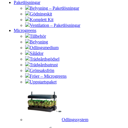
Paketlösningar
Belysning – Paketlösningar
Gödningskit
Komplett Kit
Ventilation – Paketlösningar
Microgreens
Tillbehör
Belysning
Odlingsmedium
Sålådor
Trädgårdsgödsel
Trädgårdsutrust
Grönsaksfrön
Fröer – Microgreens
Uppstartspaket
Odlingssystem