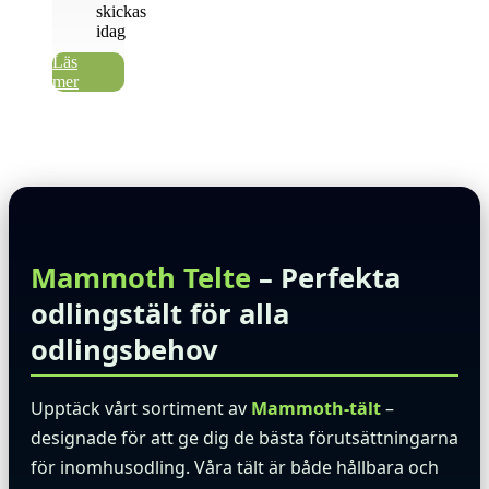
1.664 SEK.
är:
skickas
1.056 SEK.
idag
Läs
mer
Mammoth Telte
– Perfekta
odlingstält för alla
odlingsbehov
Upptäck vårt sortiment av
Mammoth-tält
–
designade för att ge dig de bästa förutsättningarna
för inomhusodling. Våra tält är både hållbara och