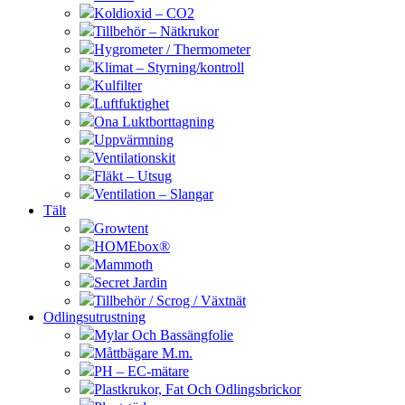
Koldioxid – CO2
Tillbehör – Nätkrukor
Hygrometer / Thermometer
Klimat – Styrning/kontroll
Kulfilter
Luftfuktighet
Ona Luktborttagning
Uppvärmning
Ventilationskit
Fläkt – Utsug
Ventilation – Slangar
Tält
Growtent
HOMEbox®
Mammoth
Secret Jardin
Tillbehör / Scrog / Växtnät
Odlingsutrustning
Mylar Och Bassängfolie
Måttbägare M.m.
PH – EC-mätare
Plastkrukor, Fat Och Odlingsbrickor