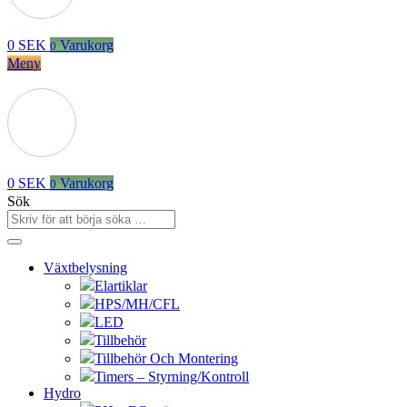
0
SEK
Varukorg
0
Meny
0
SEK
Varukorg
0
Sök
Växtbelysning
Elartiklar
HPS/MH/CFL
LED
Tillbehör
Tillbehör Och Montering
Timers – Styrning/Kontroll
Hydro