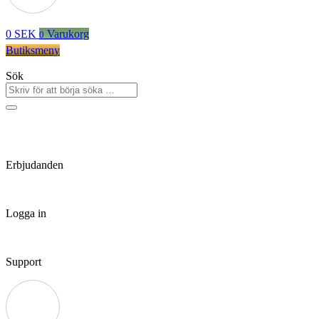
0
SEK
Varukorg
0
Butiksmeny
Sök
Erbjudanden
Logga in
Support