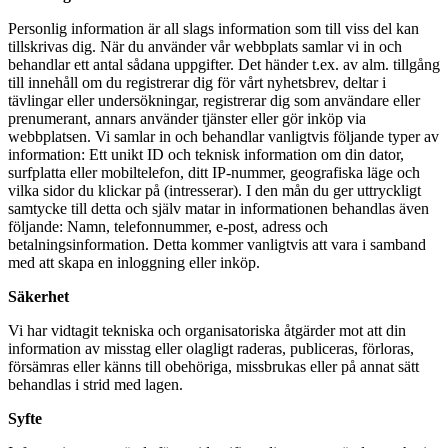
Personlig information är all slags information som till viss del kan
tillskrivas dig. När du använder vår webbplats samlar vi in ​​och
behandlar ett antal sådana uppgifter. Det händer t.ex. av alm. tillgång
till innehåll om du registrerar dig för vårt nyhetsbrev, deltar i
tävlingar eller undersökningar, registrerar dig som användare eller
prenumerant, annars använder tjänster eller gör inköp via
webbplatsen. Vi samlar in och behandlar vanligtvis följande typer av
information: Ett unikt ID och teknisk information om din dator,
surfplatta eller mobiltelefon, ditt IP-nummer, geografiska läge och
vilka sidor du klickar på (intresserar). I den mån du ger uttryckligt
samtycke till detta och själv matar in informationen behandlas även
följande: Namn, telefonnummer, e-post, adress och
betalningsinformation. Detta kommer vanligtvis att vara i samband
med att skapa en inloggning eller inköp.
Säkerhet
Vi har vidtagit tekniska och organisatoriska åtgärder mot att din
information av misstag eller olagligt raderas, publiceras, förloras,
försämras eller känns till obehöriga, missbrukas eller på annat sätt
behandlas i strid med lagen.
Syfte