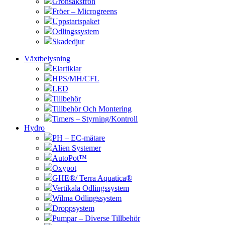
Grönsaksfrön
Fröer – Microgreens
Uppstartspaket
Odlingssystem
Skadedjur
Växtbelysning
Elartiklar
HPS/MH/CFL
LED
Tillbehör
Tillbehör Och Montering
Timers – Styrning/Kontroll
Hydro
PH – EC-mätare
Alien Systemer
AutoPot™
Oxypot
GHE®/ Terra Aquatica®
Vertikala Odlingssystem
Wilma Odlingssystem
Droppsystem
Pumpar – Diverse Tillbehör