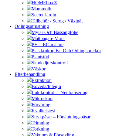
HOMEbox®
Mammoth
Secret Jardin
Tillbehör / Scrog / Växtnät
Odlingsutrustning
Mylar Och Bassängfolie
Måttbägare M.m.
PH – EC-mätare
Plastkrukor, Fat Och Odlingsbrickor
Plantstöd
Skadedjurskontroll
Väskor
Efterbehandling
Extraktion
Boveda/Integra
Luktkontroll – Neutralisering
Mikroskop
Förvaring
Kvalitetstest
Strykpåsar – Förslutningspåsar
Trimning
Torkning
Vakuum & Försegling