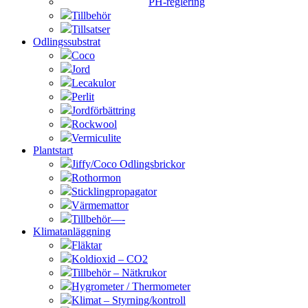
PH-reglering
Tillbehör
Tillsatser
Odlingssubstrat
Coco
Jord
Lecakulor
Perlit
Jordförbättring
Rockwool
Vermiculite
Plantstart
Jiffy/Coco Odlingsbrickor
Rothormon
Sticklingpropagator
Värmemattor
Tillbehör—-
Klimatanläggning
Fläktar
Koldioxid – CO2
Tillbehör – Nätkrukor
Hygrometer / Thermometer
Klimat – Styrning/kontroll