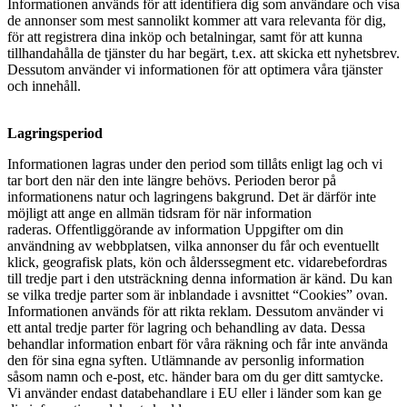
Informationen används för att identifiera dig som användare och visa
de annonser som mest sannolikt kommer att vara relevanta för dig,
för att registrera dina inköp och betalningar, samt för att kunna
tillhandahålla de tjänster du har begärt, t.ex. att skicka ett nyhetsbrev.
Dessutom använder vi informationen för att optimera våra tjänster
och innehåll.
Lagringsperiod
Informationen lagras under den period som tillåts enligt lag och vi
tar bort den när den inte längre behövs. Perioden beror på
informationens natur och lagringens bakgrund. Det är därför inte
möjligt att ange en allmän tidsram för när information
raderas.
Offentliggörande av information Uppgifter om din
användning av webbplatsen, vilka annonser du får och eventuellt
klick, geografisk plats, kön och ålderssegment etc. vidarebefordras
till tredje part i den utsträckning denna information är känd. Du kan
se vilka tredje parter som är inblandade i avsnittet “Cookies” ovan.
Informationen används för att rikta reklam. Dessutom använder vi
ett antal tredje parter för lagring och behandling av data. Dessa
behandlar information enbart för våra räkning och får inte använda
den för sina egna syften. Utlämnande av personlig information
såsom namn och e-post, etc. händer bara om du ger ditt samtycke.
Vi använder endast databehandlare i EU eller i länder som kan ge