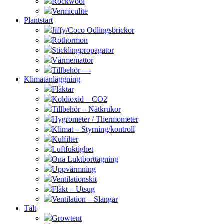
Rockwool
Vermiculite
Plantstart
Jiffy/Coco Odlingsbrickor
Rothormon
Sticklingpropagator
Värmemattor
Tillbehör—-
Klimatanläggning
Fläktar
Koldioxid – CO2
Tillbehör – Nätkrukor
Hygrometer / Thermometer
Klimat – Styrning/kontroll
Kulfilter
Luftfuktighet
Ona Luktborttagning
Uppvärmning
Ventilationskit
Fläkt – Utsug
Ventilation – Slangar
Tält
Growtent