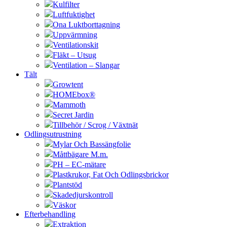
Kulfilter
Luftfuktighet
Ona Luktborttagning
Uppvärmning
Ventilationskit
Fläkt – Utsug
Ventilation – Slangar
Tält
Growtent
HOMEbox®
Mammoth
Secret Jardin
Tillbehör / Scrog / Växtnät
Odlingsutrustning
Mylar Och Bassängfolie
Måttbägare M.m.
PH – EC-mätare
Plastkrukor, Fat Och Odlingsbrickor
Plantstöd
Skadedjurskontroll
Väskor
Efterbehandling
Extraktion