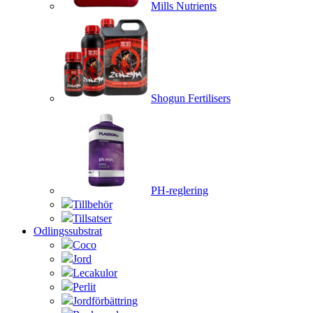
Mills Nutrients
Shogun Fertilisers
PH-reglering
Tillbehör
Tillsatser
Odlingssubstrat
Coco
Jord
Lecakulor
Perlit
Jordförbättring