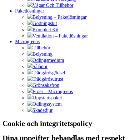
Vågar Och Tillbehör
Paketlösningar
Belysning – Paketlösningar
Gödningskit
Komplett Kit
Ventilation – Paketlösningar
Microgreens
Tillbehör
Belysning
Odlingsmedium
Sålådor
Trädgårdsgödsel
Trädgårdsutrust
Grönsaksfrön
Fröer – Microgreens
Uppstartspaket
Odlingssystem
Skadedjur
Cookie och integritetspolicy
Dina uppgifter behandlas med respekt