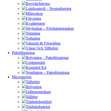
Boveda/Integra
Luktkontroll – Neutralisering
Mikroskop
Förvaring
Kvalitetstest
Strykpåsar – Förslutningspåsar
Trimning
Torkning
Vakuum & Försegling
Vågar Och Tillbehör
Paketlösningar
Belysning – Paketlösningar
Gödningskit
Komplett Kit
Ventilation – Paketlösningar
Microgreens
Tillbehör
Belysning
Odlingsmedium
Sålådor
Trädgårdsgödsel
Trädgårdsutrust