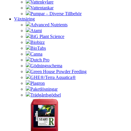
Vattenkylare
Vattentankar
Pumpar – Diverse Tillbehör
Växtnäring
Advanced Nutrients
Atami
BiG Plant Science
Biobizz
BioTabs
Canna
Dutch Pro
Gödningsschema
Green House Powder Feeding
GHE®/Terra Aquatica®
Plagron
Paketlösningar
Trädgårdsgödsel