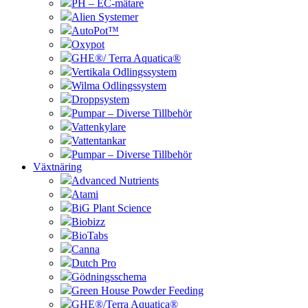
PH – EC-mätare
Alien Systemer
AutoPot™
Oxypot
GHE®/ Terra Aquatica®
Vertikala Odlingssystem
Wilma Odlingssystem
Droppsystem
Pumpar – Diverse Tillbehör
Vattenkylare
Vattentankar
Pumpar – Diverse Tillbehör
Växtnäring
Advanced Nutrients
Atami
BiG Plant Science
Biobizz
BioTabs
Canna
Dutch Pro
Gödningsschema
Green House Powder Feeding
GHE®/Terra Aquatica®