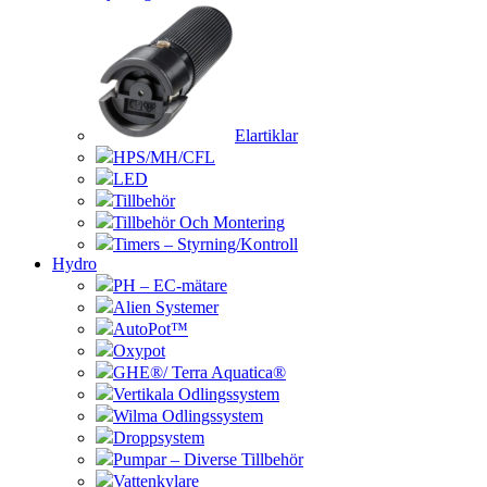
Elartiklar
HPS/MH/CFL
LED
Tillbehör
Tillbehör Och Montering
Timers – Styrning/Kontroll
Hydro
PH – EC-mätare
Alien Systemer
AutoPot™
Oxypot
GHE®/ Terra Aquatica®
Vertikala Odlingssystem
Wilma Odlingssystem
Droppsystem
Pumpar – Diverse Tillbehör
Vattenkylare