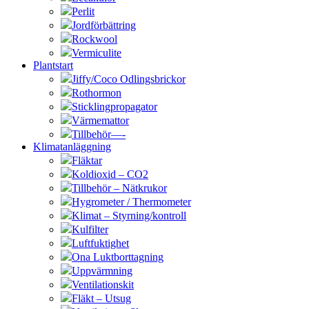
Perlit
Jordförbättring
Rockwool
Vermiculite
Plantstart
Jiffy/Coco Odlingsbrickor
Rothormon
Sticklingpropagator
Värmemattor
Tillbehör—-
Klimatanläggning
Fläktar
Koldioxid – CO2
Tillbehör – Nätkrukor
Hygrometer / Thermometer
Klimat – Styrning/kontroll
Kulfilter
Luftfuktighet
Ona Luktborttagning
Uppvärmning
Ventilationskit
Fläkt – Utsug