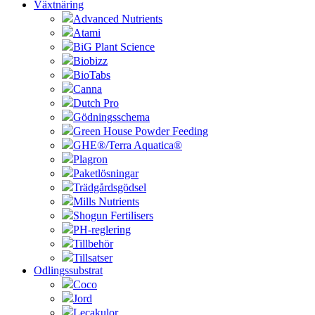
Växtnäring
Advanced Nutrients
Atami
BiG Plant Science
Biobizz
BioTabs
Canna
Dutch Pro
Gödningsschema
Green House Powder Feeding
GHE®/Terra Aquatica®
Plagron
Paketlösningar
Trädgårdsgödsel
Mills Nutrients
Shogun Fertilisers
PH-reglering
Tillbehör
Tillsatser
Odlingssubstrat
Coco
Jord
Lecakulor