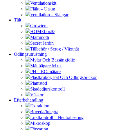
Ventilationskit
Fläkt – Utsug
Ventilation – Slangar
Tält
Growtent
HOMEbox®
Mammoth
Secret Jardin
Tillbehör / Scrog / Växtnät
Odlingsutrustning
Mylar Och Bassängfolie
Måttbägare M.m.
PH – EC-mätare
Plastkrukor, Fat Och Odlingsbrickor
Plantstöd
Skadedjurskontroll
Väskor
Efterbehandling
Extraktion
Boveda/Integra
Luktkontroll – Neutralisering
Mikroskop
Förvaring