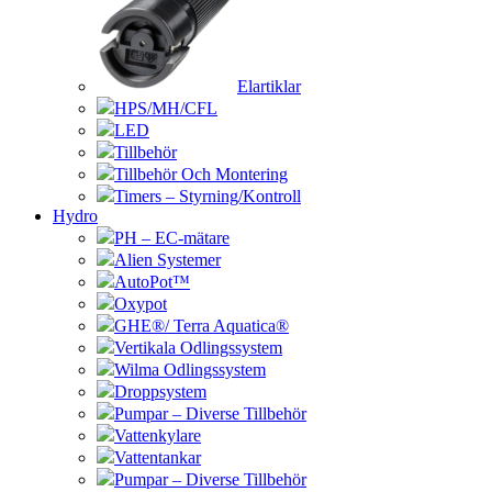
Elartiklar
HPS/MH/CFL
LED
Tillbehör
Tillbehör Och Montering
Timers – Styrning/Kontroll
Hydro
PH – EC-mätare
Alien Systemer
AutoPot™
Oxypot
GHE®/ Terra Aquatica®
Vertikala Odlingssystem
Wilma Odlingssystem
Droppsystem
Pumpar – Diverse Tillbehör
Vattenkylare
Vattentankar
Pumpar – Diverse Tillbehör