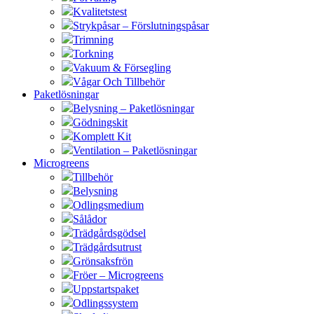
Kvalitetstest
Strykpåsar – Förslutningspåsar
Trimning
Torkning
Vakuum & Försegling
Vågar Och Tillbehör
Paketlösningar
Belysning – Paketlösningar
Gödningskit
Komplett Kit
Ventilation – Paketlösningar
Microgreens
Tillbehör
Belysning
Odlingsmedium
Sålådor
Trädgårdsgödsel
Trädgårdsutrust
Grönsaksfrön
Fröer – Microgreens
Uppstartspaket
Odlingssystem