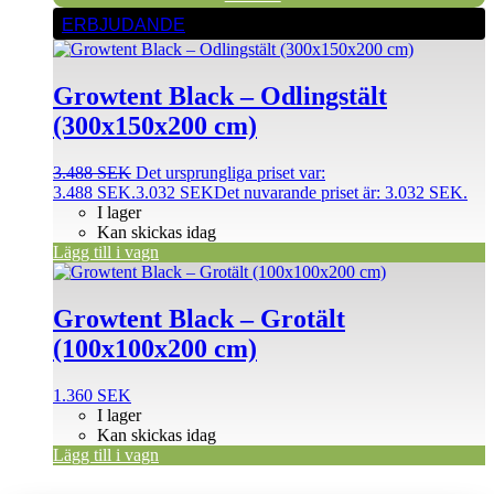
ERBJUDANDE
Growtent Black – Odlingstält
(300x150x200 cm)
3.488
SEK
Det ursprungliga priset var:
3.488 SEK.
3.032
SEK
Det nuvarande priset är: 3.032 SEK.
I lager
Kan skickas idag
Lägg till i vagn
Growtent Black – Grotält
(100x100x200 cm)
1.360
SEK
I lager
Kan skickas idag
Lägg till i vagn