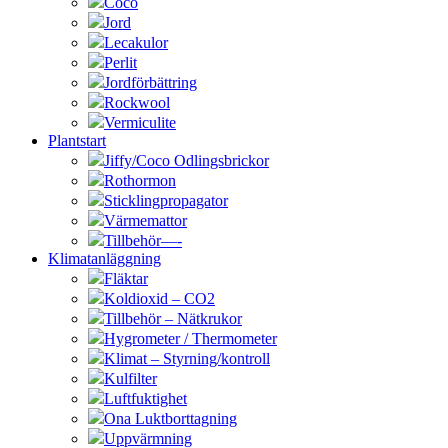
Coco
Jord
Lecakulor
Perlit
Jordförbättring
Rockwool
Vermiculite
Plantstart
Jiffy/Coco Odlingsbrickor
Rothormon
Sticklingpropagator
Värmemattor
Tillbehör—-
Klimatanläggning
Fläktar
Koldioxid – CO2
Tillbehör – Nätkrukor
Hygrometer / Thermometer
Klimat – Styrning/kontroll
Kulfilter
Luftfuktighet
Ona Luktborttagning
Uppvärmning