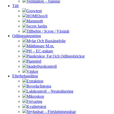
Ventilation – Slangar
Tält
Growtent
HOMEbox®
Mammoth
Secret Jardin
Tillbehör / Scrog / Växtnät
Odlingsutrustning
Mylar Och Bassängfolie
Måttbägare M.m.
PH – EC-mätare
Plastkrukor, Fat Och Odlingsbrickor
Plantstöd
Skadedjurskontroll
Väskor
Efterbehandling
Extraktion
Boveda/Integra
Luktkontroll – Neutralisering
Mikroskop
Förvaring
Kvalitetstest
Strykpåsar – Förslutningspåsar