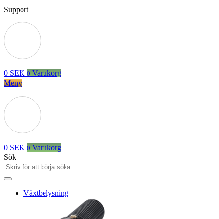
Support
0
SEK
Varukorg
0
Meny
0
SEK
Varukorg
0
Sök
Växtbelysning