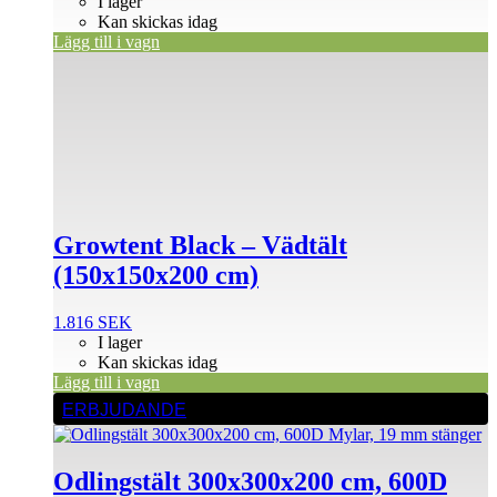
I lager
Kan skickas idag
Lägg till i vagn
Growtent Black – Vädtält
(150x150x200 cm)
1.816
SEK
I lager
Kan skickas idag
Lägg till i vagn
ERBJUDANDE
Odlings­tält 300x300x200 cm, 600D