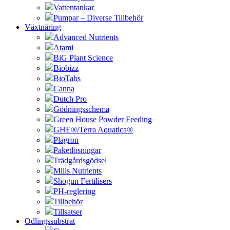
Vattentankar
Pumpar – Diverse Tillbehör
Växtnäring
Advanced Nutrients
Atami
BiG Plant Science
Biobizz
BioTabs
Canna
Dutch Pro
Gödningsschema
Green House Powder Feeding
GHE®/Terra Aquatica®
Plagron
Paketlösningar
Trädgårdsgödsel
Mills Nutrients
Shogun Fertilisers
PH-reglering
Tillbehör
Tillsatser
Odlingssubstrat