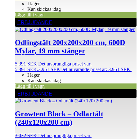
I lager
Kan skickas idag
Lägg till i vagn
ERBJUDANDE
Odlings­tält 200x200x200 cm, 600D
Mylar, 19 mm stänger
5.391
SEK
Det ursprungliga priset var:
5.391 SEK.
3.951
SEK
Det nuvarande priset är: 3.951 SEK.
I lager
Kan skickas idag
Lägg till i vagn
ERBJUDANDE
Growtent Black – Odlartält
(240x120x200 cm)
3.032
SEK
Det ursprungliga priset var: