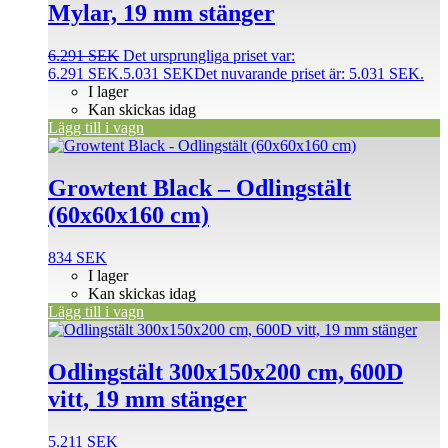
Mylar, 19 mm stänger
6.291
SEK
Det ursprungliga priset var:
6.291 SEK.
5.031
SEK
Det nuvarande priset är: 5.031 SEK.
I lager
Kan skickas idag
Lägg till i vagn
Growtent Black – Odlings­tält
(60x60x160 cm)
834
SEK
I lager
Kan skickas idag
Lägg till i vagn
Odlings­tält 300x150x200 cm, 600D
vitt, 19 mm stänger
5.211
SEK