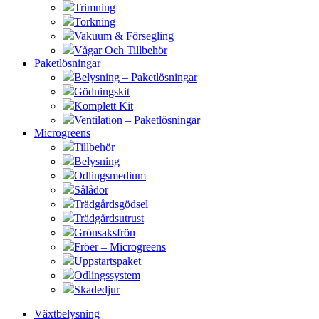
Trimning
Torkning
Vakuum & Försegling
Vågar Och Tillbehör
Paketlösningar
Belysning – Paketlösningar
Gödningskit
Komplett Kit
Ventilation – Paketlösningar
Microgreens
Tillbehör
Belysning
Odlingsmedium
Sålådor
Trädgårdsgödsel
Trädgårdsutrust
Grönsaksfrön
Fröer – Microgreens
Uppstartspaket
Odlingssystem
Skadedjur
Växtbelysning