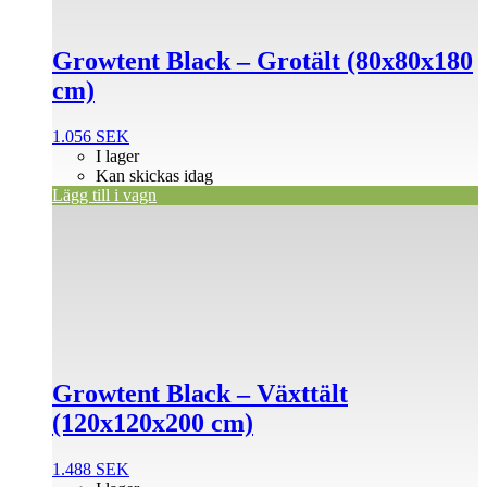
Growtent Black – Grotält (80x80x180
cm)
1.056
SEK
I lager
Kan skickas idag
Lägg till i vagn
Growtent Black – Växttält
(120x120x200 cm)
1.488
SEK