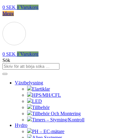
0
SEK
Varukorg
0
Meny
0
SEK
Varukorg
0
Sök
Växtbelysning
Elartiklar
HPS/MH/CFL
LED
Tillbehör
Tillbehör Och Montering
Timers – Styrning/Kontroll
Hydro
PH – EC-mätare
Alien Systemer