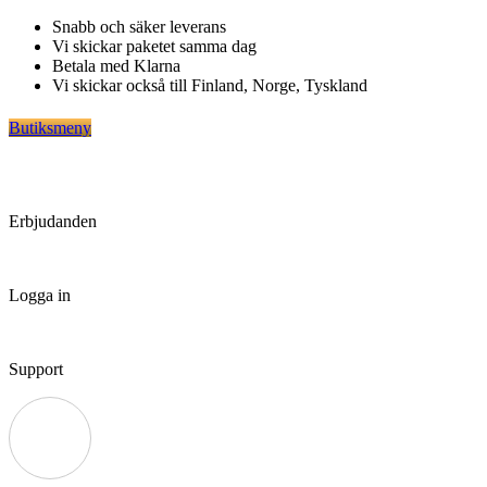
Hoppa
Snabb och säker leverans
till
Vi skickar paketet samma dag
innehåll
Betala med Klarna
Vi skickar också till Finland, Norge, Tyskland
Butiksmeny
Erbjudanden
Logga in
Support