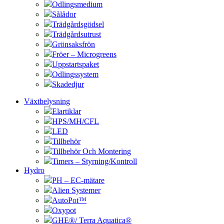
Odlingsmedium
Sålådor
Trädgårdsgödsel
Trädgårdsutrust
Grönsaksfrön
Fröer – Microgreens
Uppstartspaket
Odlingssystem
Skadedjur
Växtbelysning
Elartiklar
HPS/MH/CFL
LED
Tillbehör
Tillbehör Och Montering
Timers – Styrning/Kontroll
Hydro
PH – EC-mätare
Alien Systemer
AutoPot™
Oxypot
GHE®/ Terra Aquatica®