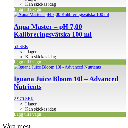
Kan skickas idag
Lägg till i vagn
Aqua Master – pH 7,00
Kalibreringsvätska 100 ml
53
SEK
I lager
Kan skickas idag
Lägg till i vagn
Iguana Juice Bloom 10l – Advanced
Nutrients
2.979
SEK
I lager
Kan skickas idag
Lägg till i vagn
Våra mest