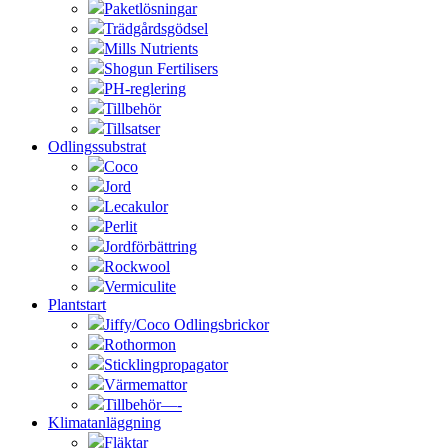
Paketlösningar
Trädgårdsgödsel
Mills Nutrients
Shogun Fertilisers
PH-reglering
Tillbehör
Tillsatser
Odlingssubstrat
Coco
Jord
Lecakulor
Perlit
Jordförbättring
Rockwool
Vermiculite
Plantstart
Jiffy/Coco Odlingsbrickor
Rothormon
Sticklingpropagator
Värmemattor
Tillbehör—-
Klimatanläggning
Fläktar