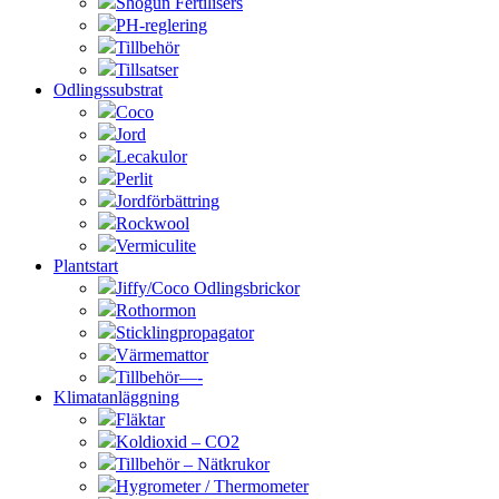
Shogun Fertilisers
PH-reglering
Tillbehör
Tillsatser
Odlingssubstrat
Coco
Jord
Lecakulor
Perlit
Jordförbättring
Rockwool
Vermiculite
Plantstart
Jiffy/Coco Odlingsbrickor
Rothormon
Sticklingpropagator
Värmemattor
Tillbehör—-
Klimatanläggning
Fläktar
Koldioxid – CO2
Tillbehör – Nätkrukor
Hygrometer / Thermometer