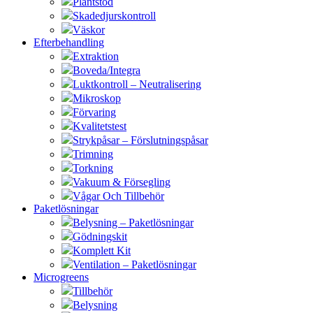
Plantstöd
Skadedjurskontroll
Väskor
Efterbehandling
Extraktion
Boveda/Integra
Luktkontroll – Neutralisering
Mikroskop
Förvaring
Kvalitetstest
Strykpåsar – Förslutningspåsar
Trimning
Torkning
Vakuum & Försegling
Vågar Och Tillbehör
Paketlösningar
Belysning – Paketlösningar
Gödningskit
Komplett Kit
Ventilation – Paketlösningar
Microgreens
Tillbehör
Belysning