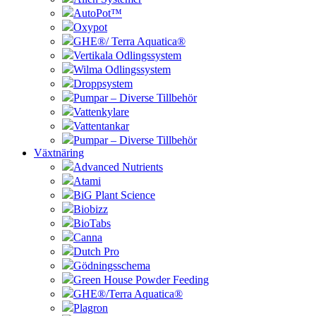
AutoPot™
Oxypot
GHE®/ Terra Aquatica®
Vertikala Odlingssystem
Wilma Odlingssystem
Droppsystem
Pumpar – Diverse Tillbehör
Vattenkylare
Vattentankar
Pumpar – Diverse Tillbehör
Växtnäring
Advanced Nutrients
Atami
BiG Plant Science
Biobizz
BioTabs
Canna
Dutch Pro
Gödningsschema
Green House Powder Feeding
GHE®/Terra Aquatica®
Plagron