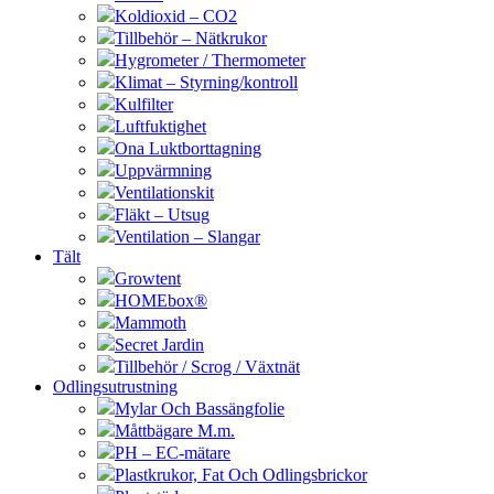
Koldioxid – CO2
Tillbehör – Nätkrukor
Hygrometer / Thermometer
Klimat – Styrning/kontroll
Kulfilter
Luftfuktighet
Ona Luktborttagning
Uppvärmning
Ventilationskit
Fläkt – Utsug
Ventilation – Slangar
Tält
Growtent
HOMEbox®
Mammoth
Secret Jardin
Tillbehör / Scrog / Växtnät
Odlingsutrustning
Mylar Och Bassängfolie
Måttbägare M.m.
PH – EC-mätare
Plastkrukor, Fat Och Odlingsbrickor