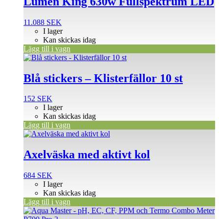
Lumen King 630w Fullspektrum LED
11.088
SEK
I lager
Kan skickas idag
Lägg till i vagn
Blå stickers – Klisterfällor 10 st
152
SEK
I lager
Kan skickas idag
Lägg till i vagn
Axelväska med aktivt kol
684
SEK
I lager
Kan skickas idag
Lägg till i vagn