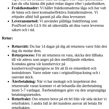
kan du ofta hämta ditt paket redan dagen efter i paketbutiken.
Fraktkostnader:
Vi håller fraktkostnaderna låga och har valt
de bästa och mest kostnadseffektiva fraktalternativen. Vi
erbjuder alltid full garanti på alla dina leveranser.
Leveransmetod:
Vi använder pålitliga fraktföretag som
PostNord och GLS för att säkerställa att dina varor levereras
säkert och i tid.
Retur:
Returrätt:
Du har 14 dagar på dig att returnera varor från den
dag du mottar dem.
Returprocess:
För att returnera en vara, skicka den tillbaka
till vår adress som anges på den medföljande etiketten.
Kontakta gärna vår kundservice på
kundservice@supergrow.se för att få en returetikett och
instruktioner. Varor måste vara i originalförpackning och i
oanvänt skick.
Återbetalning:
När vi har mottagit och inspekterat den
returnerade varan kommer vi att behandla din återbetalning
inom 5-7 vardagar. Återbetalningen görs via den ursprungliga
betalningsmetoden.
Returfrakt:
Om returen beror på ett fel från vår sida täcker vi
returfrakten. I andra fall är det kundens ansvar att betala för
returfrakten.