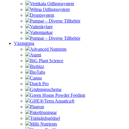
Vertikala Odlingssystem
Wilma Odlingssystem
Droppsystem
Pumpar – Diverse Tillbehör
Vattenkylare
Vattentankar
Pumpar – Diverse Tillbehör
Växtnäring
Advanced Nutrients
Atami
BiG Plant Science
Biobizz
BioTabs
Canna
Dutch Pro
Gödningsschema
Green House Powder Feeding
GHE®/Terra Aquatica®
Plagron
Paketlösningar
Trädgårdsgödsel
Mills Nutrients