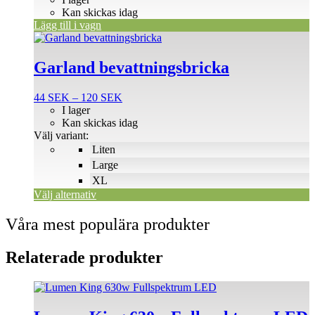
Kan skickas idag
Lägg till i vagn
Den
här
produkten
Garland bevattningsbricka
har
flera
Prisintervall:
44
SEK
–
120
SEK
varianter.
44 SEK
I lager
De
till
Kan skickas idag
olika
120 SEK
Välj variant:
alternativen
Liten
kan
väljas
Large
på
XL
produktsidan
Välj alternativ
Våra mest populära produkter
Relaterade produkter