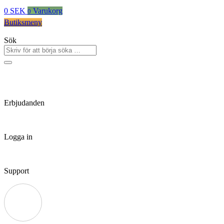
0
SEK
Varukorg
0
Butiksmeny
Sök
Erbjudanden
Logga in
Support