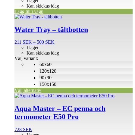
I lager
Kan skickas idag
Lägg till i vagn
Den
här
produkten
Water Tray – tältbotten
har
flera
Prisintervall:
211
SEK
–
500
SEK
varianter.
211 SEK
I lager
De
till
Kan skickas idag
olika
500 SEK
Välj variant:
alternativen
60x60
kan
väljas
120x120
på
90x90
produktsidan
150x150
Välj alternativ
Aqua Master – EC penna och
termometer E50 Pro
728
SEK
I lager