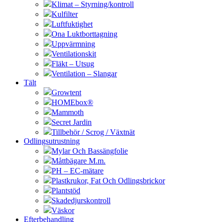
Klimat – Styrning/kontroll
Kulfilter
Luftfuktighet
Ona Luktborttagning
Uppvärmning
Ventilationskit
Fläkt – Utsug
Ventilation – Slangar
Tält
Growtent
HOMEbox®
Mammoth
Secret Jardin
Tillbehör / Scrog / Växtnät
Odlingsutrustning
Mylar Och Bassängfolie
Måttbägare M.m.
PH – EC-mätare
Plastkrukor, Fat Och Odlingsbrickor
Plantstöd
Skadedjurskontroll
Väskor
Efterbehandling