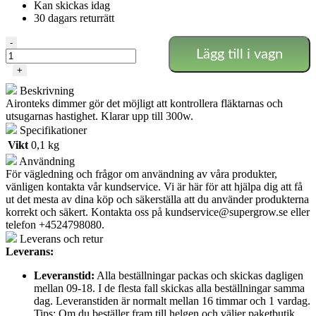
Kan skickas idag
30 dagars returrätt
Airontek
-
Lägg till i vagn
Dimmer
mängd
+
Beskrivning
Aironteks dimmer gör det möjligt att kontrollera fläktarnas och
utsugarnas hastighet. Klarar upp till 300w.
Specifikationer
Vikt
0,1 kg
Användning
För vägledning och frågor om användning av våra produkter,
vänligen kontakta vår kundservice. Vi är här för att hjälpa dig att få
ut det mesta av dina köp och säkerställa att du använder produkterna
korrekt och säkert. Kontakta oss på
kundservice@supergrow.se
eller
telefon +4524798080.
Leverans och retur
Leverans:
Leveranstid:
Alla beställningar packas och skickas dagligen
mellan 09-18. I de flesta fall skickas alla beställningar samma
dag. Leveranstiden är normalt mellan 16 timmar och 1 vardag.
Tips: Om du beställer fram till helgen och väljer paketbutik,