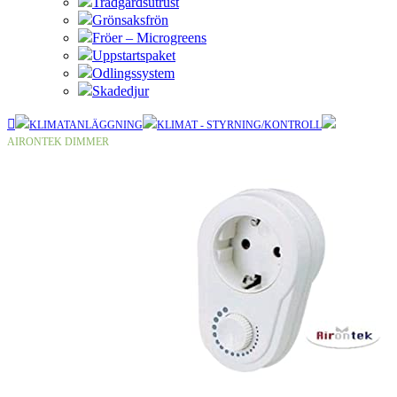
Trädgårdsutrust
Grönsaksfrön
Fröer – Microgreens
Uppstartspaket
Odlingssystem
Skadedjur
KLIMATANLÄGGNING
KLIMAT - STYRNING/KONTROLL
AIRONTEK DIMMER