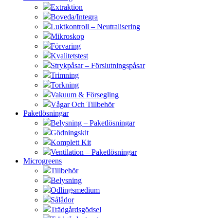
Extraktion
Boveda/Integra
Luktkontroll – Neutralisering
Mikroskop
Förvaring
Kvalitetstest
Strykpåsar – Förslutningspåsar
Trimning
Torkning
Vakuum & Försegling
Vågar Och Tillbehör
Paketlösningar
Belysning – Paketlösningar
Gödningskit
Komplett Kit
Ventilation – Paketlösningar
Microgreens
Tillbehör
Belysning
Odlingsmedium
Sålådor
Trädgårdsgödsel