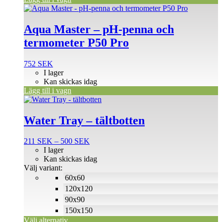
Aqua Master – pH-penna och
termometer P50 Pro
752
SEK
I lager
Kan skickas idag
Lägg till i vagn
Den
här
produkten
Water Tray – tältbotten
har
flera
Prisintervall:
211
SEK
–
500
SEK
varianter.
211 SEK
I lager
De
till
Kan skickas idag
olika
500 SEK
Välj variant:
alternativen
60x60
kan
väljas
120x120
på
90x90
produktsidan
150x150
Välj alternativ