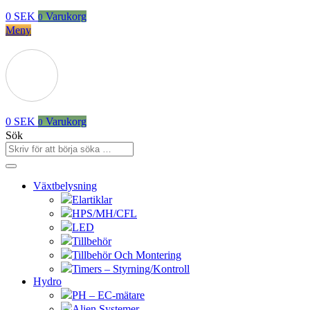
0
SEK
Varukorg
0
Meny
0
SEK
Varukorg
0
Sök
Växtbelysning
Elartiklar
HPS/MH/CFL
LED
Tillbehör
Tillbehör Och Montering
Timers – Styrning/Kontroll
Hydro
PH – EC-mätare
Alien Systemer