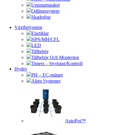
Uppstartspaket
Odlingssystem
Skadedjur
Växtbelysning
Elartiklar
HPS/MH/CFL
LED
Tillbehör
Tillbehör Och Montering
Timers – Styrning/Kontroll
Hydro
PH – EC-mätare
Alien Systemer
AutoPot™