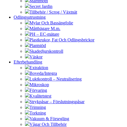
Mammoth
Secret Jardin
Tillbehör / Scrog / Växtnät
Odlingsutrustning
Mylar Och Bassängfolie
Måttbägare M.m.
PH – EC-mätare
Plastkrukor, Fat Och Odlingsbrickor
Plantstöd
Skadedjurskontroll
Väskor
Efterbehandling
Extraktion
Boveda/Integra
Luktkontroll – Neutralisering
Mikroskop
Förvaring
Kvalitetstest
Strykpåsar – Förslutningspåsar
Trimning
Torkning
Vakuum & Försegling
Vågar Och Tillbehör