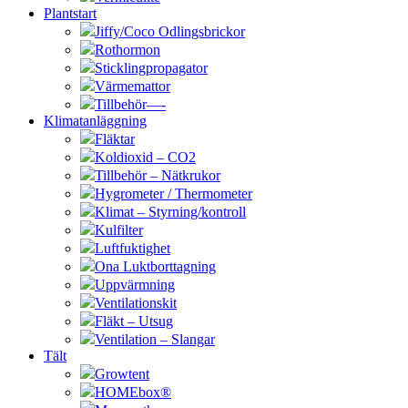
Plantstart
Jiffy/Coco Odlingsbrickor
Rothormon
Sticklingpropagator
Värmemattor
Tillbehör—-
Klimatanläggning
Fläktar
Koldioxid – CO2
Tillbehör – Nätkrukor
Hygrometer / Thermometer
Klimat – Styrning/kontroll
Kulfilter
Luftfuktighet
Ona Luktborttagning
Uppvärmning
Ventilationskit
Fläkt – Utsug
Ventilation – Slangar
Tält
Growtent
HOMEbox®