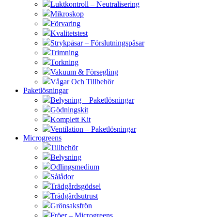
Luktkontroll – Neutralisering
Mikroskop
Förvaring
Kvalitetstest
Strykpåsar – Förslutningspåsar
Trimning
Torkning
Vakuum & Försegling
Vågar Och Tillbehör
Paketlösningar
Belysning – Paketlösningar
Gödningskit
Komplett Kit
Ventilation – Paketlösningar
Microgreens
Tillbehör
Belysning
Odlingsmedium
Sålådor
Trädgårdsgödsel
Trädgårdsutrust
Grönsaksfrön
Fröer – Microgreens