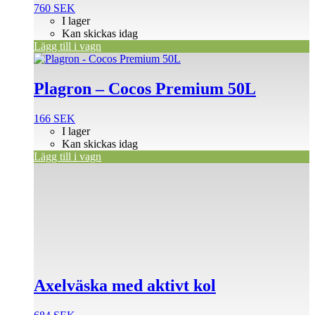
760
SEK
I lager
Kan skickas idag
Lägg till i vagn
Plagron – Cocos Premium 50L
166
SEK
I lager
Kan skickas idag
Lägg till i vagn
Axelväska med aktivt kol