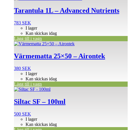
Tarantula 1L – Advanced Nutrients
783
SEK
I lager
Kan skickas idag
Lägg till i vagn
Värmematta 25×50 – Airontek
380
SEK
I lager
Kan skickas idag
Lägg till i vagn
Siltac SF – 100ml
500
SEK
I lager
Kan skickas idag
Lägg till i vagn