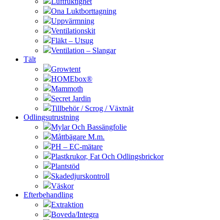
Luftfuktighet
Ona Luktborttagning
Uppvärmning
Ventilationskit
Fläkt – Utsug
Ventilation – Slangar
Tält
Growtent
HOMEbox®
Mammoth
Secret Jardin
Tillbehör / Scrog / Växtnät
Odlingsutrustning
Mylar Och Bassängfolie
Måttbägare M.m.
PH – EC-mätare
Plastkrukor, Fat Och Odlingsbrickor
Plantstöd
Skadedjurskontroll
Väskor
Efterbehandling
Extraktion
Boveda/Integra