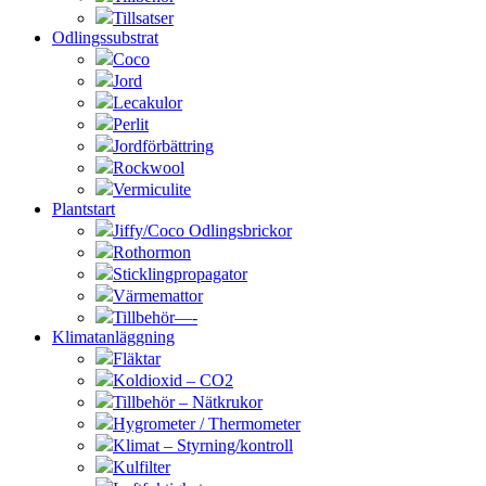
Tillsatser
Odlingssubstrat
Coco
Jord
Lecakulor
Perlit
Jordförbättring
Rockwool
Vermiculite
Plantstart
Jiffy/Coco Odlingsbrickor
Rothormon
Sticklingpropagator
Värmemattor
Tillbehör—-
Klimatanläggning
Fläktar
Koldioxid – CO2
Tillbehör – Nätkrukor
Hygrometer / Thermometer
Klimat – Styrning/kontroll
Kulfilter