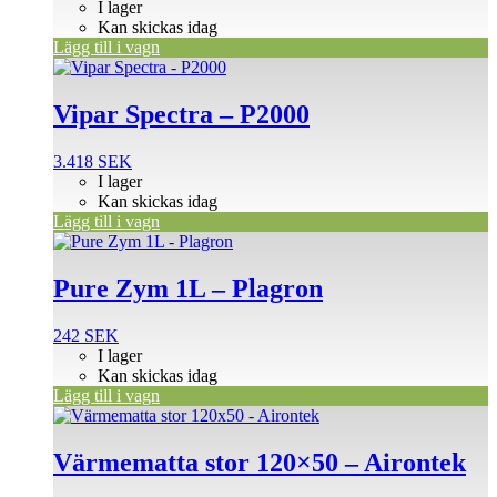
I lager
Kan skickas idag
Lägg till i vagn
Vipar Spectra – P2000
3.418
SEK
I lager
Kan skickas idag
Lägg till i vagn
Pure Zym 1L – Plagron
242
SEK
I lager
Kan skickas idag
Lägg till i vagn
Värmematta stor 120×50 – Airontek