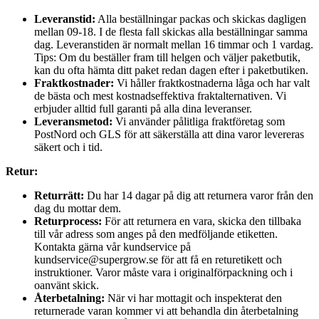
Leveranstid:
Alla beställningar packas och skickas dagligen
mellan 09-18. I de flesta fall skickas alla beställningar samma
dag. Leveranstiden är normalt mellan 16 timmar och 1 vardag.
Tips: Om du beställer fram till helgen och väljer paketbutik,
kan du ofta hämta ditt paket redan dagen efter i paketbutiken.
Fraktkostnader:
Vi håller fraktkostnaderna låga och har valt
de bästa och mest kostnadseffektiva fraktalternativen. Vi
erbjuder alltid full garanti på alla dina leveranser.
Leveransmetod:
Vi använder pålitliga fraktföretag som
PostNord och GLS för att säkerställa att dina varor levereras
säkert och i tid.
Retur:
Returrätt:
Du har 14 dagar på dig att returnera varor från den
dag du mottar dem.
Returprocess:
För att returnera en vara, skicka den tillbaka
till vår adress som anges på den medföljande etiketten.
Kontakta gärna vår kundservice på
kundservice@supergrow.se för att få en returetikett och
instruktioner. Varor måste vara i originalförpackning och i
oanvänt skick.
Återbetalning:
När vi har mottagit och inspekterat den
returnerade varan kommer vi att behandla din återbetalning