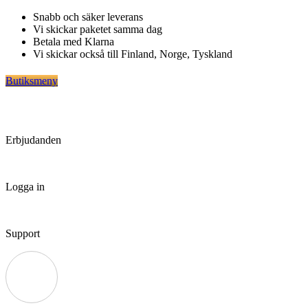
Hoppa
Snabb och säker leverans
till
Vi skickar paketet samma dag
innehåll
Betala med Klarna
Vi skickar också till Finland, Norge, Tyskland
Butiksmeny
Erbjudanden
Logga in
Support