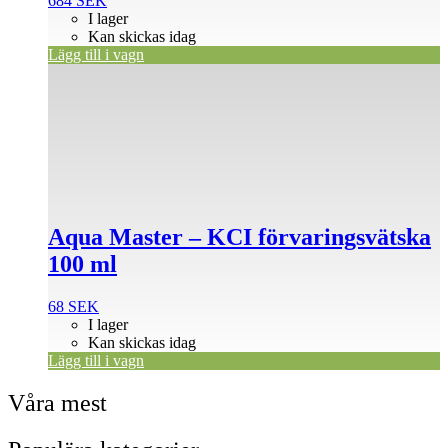
684
SEK
I lager
Kan skickas idag
Lägg till i vagn
Aqua Master – KCI förvaringsvätska
100 ml
68
SEK
I lager
Kan skickas idag
Lägg till i vagn
Våra mest