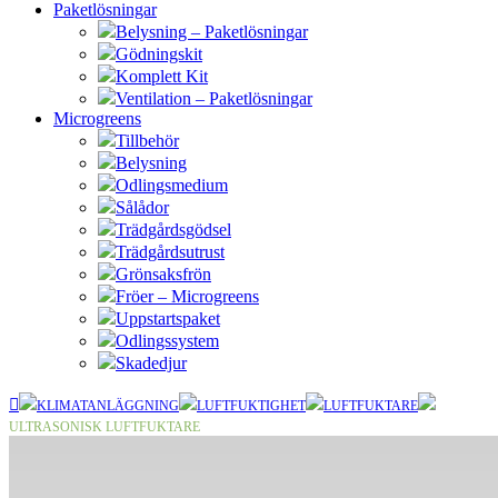
Paketlösningar
Belysning – Paketlösningar
Gödningskit
Komplett Kit
Ventilation – Paketlösningar
Microgreens
Tillbehör
Belysning
Odlingsmedium
Sålådor
Trädgårdsgödsel
Trädgårdsutrust
Grönsaksfrön
Fröer – Microgreens
Uppstartspaket
Odlingssystem
Skadedjur
KLIMATANLÄGGNING
LUFTFUKTIGHET
LUFTFUKTARE
ULTRASONISK LUFTFUKTARE