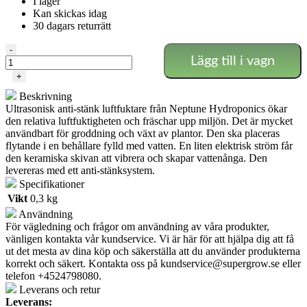
I lager
Kan skickas idag
30 dagars returrätt
Ultrasonisk
-
Lägg till i vagn
luftfuktare
mängd
+
Beskrivning
Ultrasonisk anti-stänk luftfuktare från Neptune Hydroponics ökar
den relativa luftfuktigheten och fräschar upp miljön.
Det är mycket
användbart för groddning och växt av plantor.
Den ska placeras
flytande i en behållare fylld med vatten.
En liten elektrisk ström får
den keramiska skivan att vibrera och skapar vattenånga.
Den
levereras med ett anti-stänksystem.
Specifikationer
Vikt
0,3 kg
Användning
För vägledning och frågor om användning av våra produkter,
vänligen kontakta vår kundservice. Vi är här för att hjälpa dig att få
ut det mesta av dina köp och säkerställa att du använder produkterna
korrekt och säkert. Kontakta oss på
kundservice@supergrow.se
eller
telefon +4524798080.
Leverans och retur
Leverans: