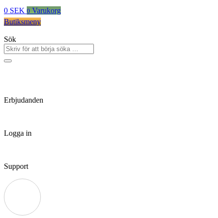
0
SEK
Varukorg
0
Butiksmeny
Sök
Erbjudanden
Logga in
Support