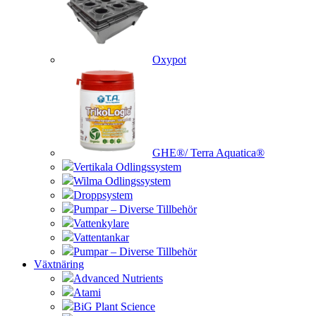
Oxypot
GHE®/ Terra Aquatica®
Vertikala Odlingssystem
Wilma Odlingssystem
Droppsystem
Pumpar – Diverse Tillbehör
Vattenkylare
Vattentankar
Pumpar – Diverse Tillbehör
Växtnäring
Advanced Nutrients
Atami
BiG Plant Science