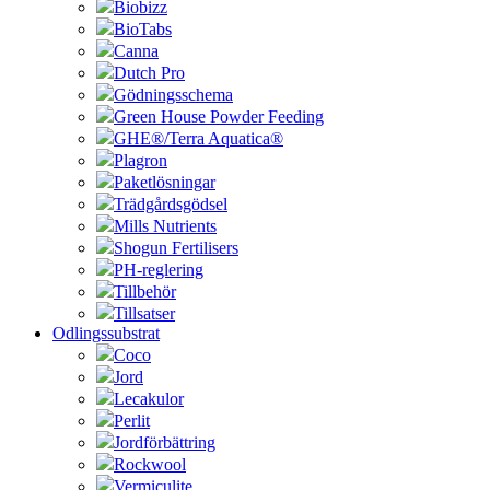
Biobizz
BioTabs
Canna
Dutch Pro
Gödningsschema
Green House Powder Feeding
GHE®/Terra Aquatica®
Plagron
Paketlösningar
Trädgårdsgödsel
Mills Nutrients
Shogun Fertilisers
PH-reglering
Tillbehör
Tillsatser
Odlingssubstrat
Coco
Jord
Lecakulor
Perlit
Jordförbättring
Rockwool
Vermiculite