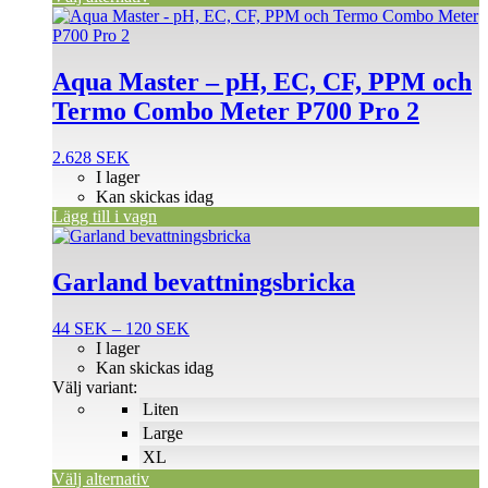
Aqua Master – pH, EC, CF, PPM och
Termo Combo Meter P700 Pro 2
2.628
SEK
I lager
Kan skickas idag
Lägg till i vagn
Den
här
produkten
Garland bevattningsbricka
har
flera
Prisintervall:
44
SEK
–
120
SEK
varianter.
44 SEK
I lager
De
till
Kan skickas idag
olika
120 SEK
Välj variant:
alternativen
Liten
kan
väljas
Large
på
XL
produktsidan
Välj alternativ