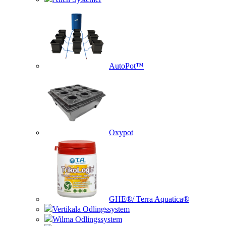
AutoPot™
Oxypot
GHE®/ Terra Aquatica®
Vertikala Odlingssystem
Wilma Odlingssystem