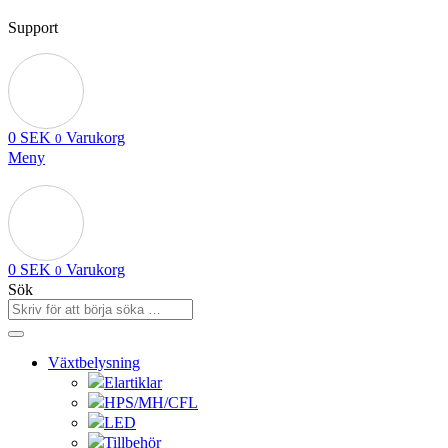
Support
0
SEK
Varukorg
0
Meny
0
SEK
Varukorg
0
Sök
Växtbelysning
Elartiklar
HPS/MH/CFL
LED
Tillbehör