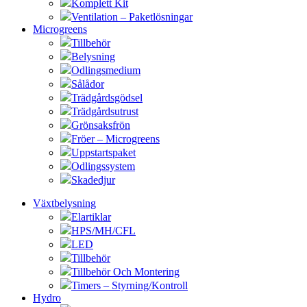
Komplett Kit
Ventilation – Paketlösningar
Microgreens
Tillbehör
Belysning
Odlingsmedium
Sålådor
Trädgårdsgödsel
Trädgårdsutrust
Grönsaksfrön
Fröer – Microgreens
Uppstartspaket
Odlingssystem
Skadedjur
Växtbelysning
Elartiklar
HPS/MH/CFL
LED
Tillbehör
Tillbehör Och Montering
Timers – Styrning/Kontroll
Hydro