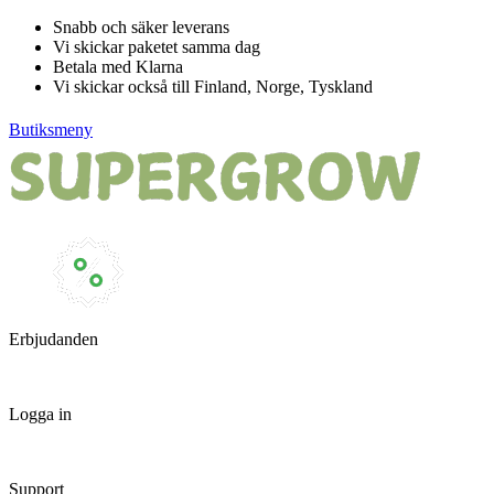
Hoppa
Snabb och säker leverans
till
Vi skickar paketet samma dag
innehåll
Betala med Klarna
Vi skickar också till Finland, Norge, Tyskland
Butiksmeny
Erbjudanden
Logga in
Support