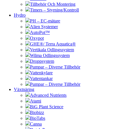
Tillbehör Och Montering
Timers – Styrning/Kontroll
Hydro
PH – EC-mätare
Alien Systemer
AutoPot™
Oxypot
GHE®/ Terra Aquatica®
Vertikala Odlingssystem
Wilma Odlingssystem
Droppsystem
Pumpar – Diverse Tillbehör
Vattenkylare
Vattentankar
Pumpar – Diverse Tillbehör
Växtnäring
Advanced Nutrients
Atami
BiG Plant Science
Biobizz
BioTabs
Canna