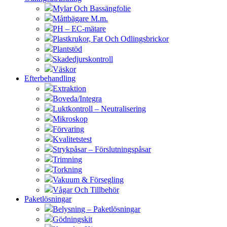
Mylar Och Bassängfolie
Måttbägare M.m.
PH – EC-mätare
Plastkrukor, Fat Och Odlingsbrickor
Plantstöd
Skadedjurskontroll
Väskor
Efterbehandling
Extraktion
Boveda/Integra
Luktkontroll – Neutralisering
Mikroskop
Förvaring
Kvalitetstest
Strykpåsar – Förslutningspåsar
Trimning
Torkning
Vakuum & Försegling
Vågar Och Tillbehör
Paketlösningar
Belysning – Paketlösningar
Gödningskit