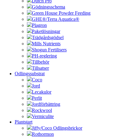
Dutch Pro
Gödningsschema
Green House Powder Feeding
GHE®/Terra Aquatica®
Plagron
Paketlösningar
Trädgårdsgödsel
Mills Nutrients
Shogun Fertilisers
PH-reglering
Tillbehör
Tillsatser
Odlingssubstrat
Coco
Jord
Lecakulor
Perlit
Jordförbättring
Rockwool
Vermiculite
Plantstart
Jiffy/Coco Odlingsbrickor
Rothormon