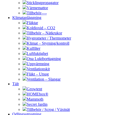
Sticklingpropagator
Värmemattor
Tillbehör—-
Klimatanläggning
Fläktar
Koldioxid – CO2
Tillbehör – Nätkrukor
Hygrometer / Thermometer
Klimat – Styrning/kontroll
Kulfilter
Luftfuktighet
Ona Luktborttagning
Uppvärmning
Ventilationskit
Fläkt – Utsug
Ventilation – Slangar
Tält
Growtent
HOMEbox®
Mammoth
Secret Jardin
Tillbehör / Scrog / Växtnät
Odlingsutrustning