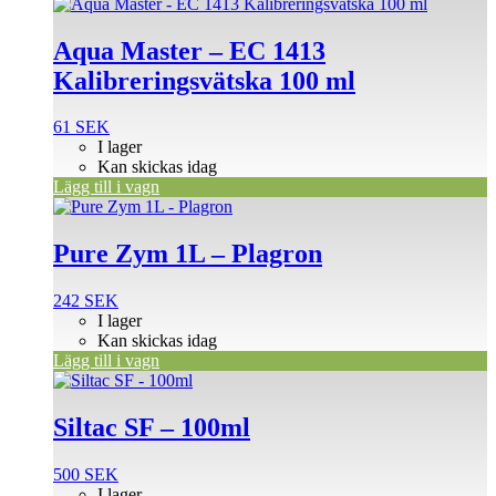
Aqua Master – EC 1413
Kalibreringsvätska 100 ml
61
SEK
I lager
Kan skickas idag
Lägg till i vagn
Pure Zym 1L – Plagron
242
SEK
I lager
Kan skickas idag
Lägg till i vagn
Siltac SF – 100ml
500
SEK
I lager