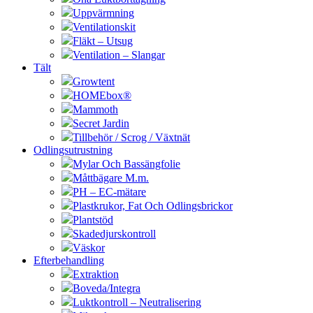
Uppvärmning
Ventilationskit
Fläkt – Utsug
Ventilation – Slangar
Tält
Growtent
HOMEbox®
Mammoth
Secret Jardin
Tillbehör / Scrog / Växtnät
Odlingsutrustning
Mylar Och Bassängfolie
Måttbägare M.m.
PH – EC-mätare
Plastkrukor, Fat Och Odlingsbrickor
Plantstöd
Skadedjurskontroll
Väskor
Efterbehandling
Extraktion
Boveda/Integra
Luktkontroll – Neutralisering