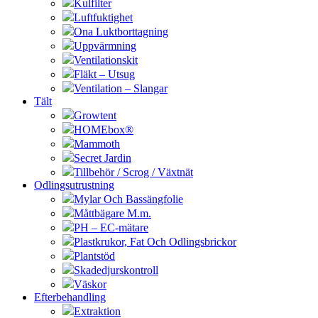
Kulfilter
Luftfuktighet
Ona Luktborttagning
Uppvärmning
Ventilationskit
Fläkt – Utsug
Ventilation – Slangar
Tält
Growtent
HOMEbox®
Mammoth
Secret Jardin
Tillbehör / Scrog / Växtnät
Odlingsutrustning
Mylar Och Bassängfolie
Måttbägare M.m.
PH – EC-mätare
Plastkrukor, Fat Och Odlingsbrickor
Plantstöd
Skadedjurskontroll
Väskor
Efterbehandling
Extraktion