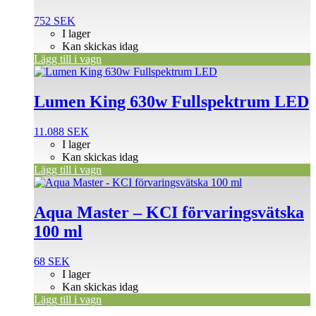
752
SEK
I lager
Kan skickas idag
Lägg till i vagn
Lumen King 630w Fullspektrum LED
11.088
SEK
I lager
Kan skickas idag
Lägg till i vagn
Aqua Master – KCI förvaringsvätska
100 ml
68
SEK
I lager
Kan skickas idag
Lägg till i vagn