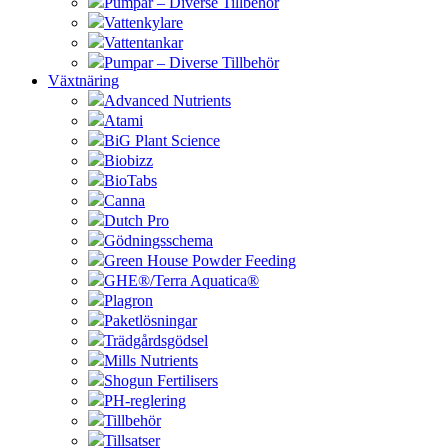
Pumpar – Diverse Tillbehör
Vattenkylare
Vattentankar
Pumpar – Diverse Tillbehör
Växtnäring
Advanced Nutrients
Atami
BiG Plant Science
Biobizz
BioTabs
Canna
Dutch Pro
Gödningsschema
Green House Powder Feeding
GHE®/Terra Aquatica®
Plagron
Paketlösningar
Trädgårdsgödsel
Mills Nutrients
Shogun Fertilisers
PH-reglering
Tillbehör
Tillsatser