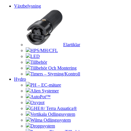
Växtbelysning
Elartiklar
HPS/MH/CFL
LED
Tillbehör
Tillbehör Och Montering
Timers – Styrning/Kontroll
Hydro
PH – EC-mätare
Alien Systemer
AutoPot™
Oxypot
GHE®/ Terra Aquatica®
Vertikala Odlingssystem
Wilma Odlingssystem
Droppsystem