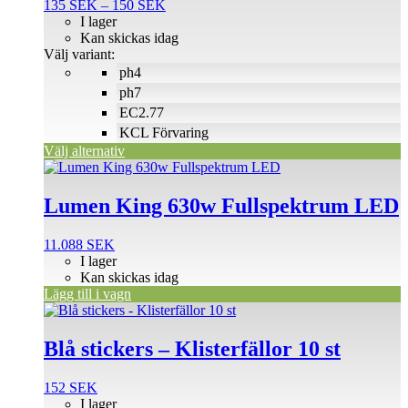
Prisintervall:
135
SEK
–
150
SEK
varianter.
135 SEK
I lager
De
till
Kan skickas idag
olika
150 SEK
Välj variant:
alternativen
ph4
kan
väljas
ph7
på
EC2.77
produktsidan
KCL Förvaring
Välj alternativ
Lumen King 630w Fullspektrum LED
11.088
SEK
I lager
Kan skickas idag
Lägg till i vagn
Blå stickers – Klisterfällor 10 st
152
SEK
I lager