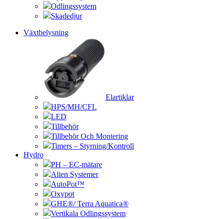
Odlingssystem
Skadedjur
Växtbelysning
Elartiklar
HPS/MH/CFL
LED
Tillbehör
Tillbehör Och Montering
Timers – Styrning/Kontroll
Hydro
PH – EC-mätare
Alien Systemer
AutoPot™
Oxypot
GHE®/ Terra Aquatica®
Vertikala Odlingssystem