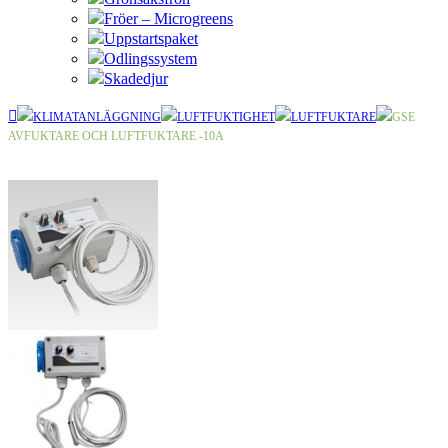
Fröer – Microgreens
Uppstartspaket
Odlingssystem
Skadedjur
KLIMATANLÄGGNING
LUFTFUKTIGHET
LUFTFUKTARE
GSE
AVFUKTARE OCH LUFTFUKTARE -10A