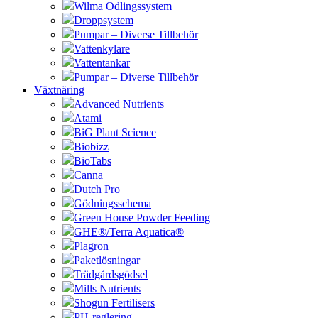
Wilma Odlingssystem
Droppsystem
Pumpar – Diverse Tillbehör
Vattenkylare
Vattentankar
Pumpar – Diverse Tillbehör
Växtnäring
Advanced Nutrients
Atami
BiG Plant Science
Biobizz
BioTabs
Canna
Dutch Pro
Gödningsschema
Green House Powder Feeding
GHE®/Terra Aquatica®
Plagron
Paketlösningar
Trädgårdsgödsel
Mills Nutrients
Shogun Fertilisers
PH-reglering