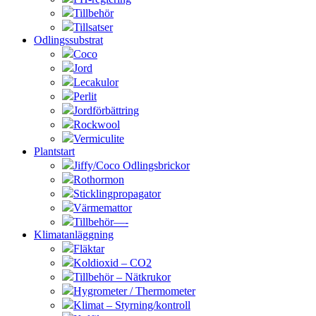
Tillbehör
Tillsatser
Odlingssubstrat
Coco
Jord
Lecakulor
Perlit
Jordförbättring
Rockwool
Vermiculite
Plantstart
Jiffy/Coco Odlingsbrickor
Rothormon
Sticklingpropagator
Värmemattor
Tillbehör—-
Klimatanläggning
Fläktar
Koldioxid – CO2
Tillbehör – Nätkrukor
Hygrometer / Thermometer
Klimat – Styrning/kontroll