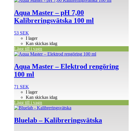
Aqua Master – pH 7,00
Kalibreringsvätska 100 ml
53
SEK
I lager
Kan skickas idag
Lägg till i vagn
Aqua Master – Elektrod rengöring
100 ml
71
SEK
I lager
Kan skickas idag
Lägg till i vagn
Den
här
produkten
Bluelab – Kalibreringsvätska
har
flera