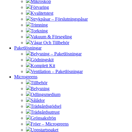
Mikroskop
Förvaring
Kvalitetstest
Strykpåsar – Förslutningspåsar
Trimning
Torkning
Vakuum & Försegling
Vågar Och Tillbehör
Paketlösningar
Belysning – Paketlösningar
Gödningskit
Komplett Kit
Ventilation – Paketlösningar
Microgreens
Tillbehör
Belysning
Odlingsmedium
Sålådor
Trädgårdsgödsel
Trädgårdsutrust
Grönsaksfrön
Fröer – Microgreens
Uppstartspaket