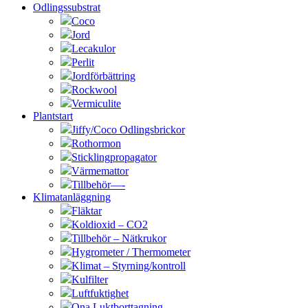
Odlingssubstrat
Coco
Jord
Lecakulor
Perlit
Jordförbättring
Rockwool
Vermiculite
Plantstart
Jiffy/Coco Odlingsbrickor
Rothormon
Sticklingpropagator
Värmemattor
Tillbehör—-
Klimatanläggning
Fläktar
Koldioxid – CO2
Tillbehör – Nätkrukor
Hygrometer / Thermometer
Klimat – Styrning/kontroll
Kulfilter
Luftfuktighet
Ona Luktborttagning