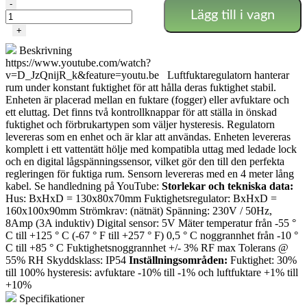
Gse
-
Lägg till i vagn
Avfuktare
och
+
Luftfuktare
Beskrivning
-10A
https://www.youtube.com/watch?
mängd
v=D_JzQnijR_k&feature=youtu.be Luftfuktaregulatorn hanterar
rum under konstant fuktighet för att hålla deras fuktighet stabil.
Enheten är placerad mellan en fuktare (fogger) eller avfuktare och
ett eluttag. Det finns två kontrollknappar för att ställa in önskad
fuktighet och förbrukartypen som väljer hysteresis. Regulatorn
levereras som en enhet och är klar att användas. Enheten levereras
komplett i ett vattentätt hölje med kompatibla uttag med ledade lock
och en digital lågspänningssensor, vilket gör den till den perfekta
regleringen för fuktiga rum. Sensorn levereras med en 4 meter lång
kabel. Se handledning på YouTube:
Storlekar och tekniska data:
Hus: BxHxD = 130x80x70mm Fuktighetsregulator: BxHxD =
160x100x90mm Strömkrav: (nätnät) Spänning: 230V / 50Hz,
8Amp (3A induktiv) Digital sensor: 5V Mäter temperatur från -55 °
C till +125 ° C (-67 ° F till +257 ° F) 0,5 ° C noggrannhet från -10 °
C till +85 ° C Fuktighetsnoggrannhet +/- 3% RF max Tolerans @
55% RH Skyddsklass: IP54
Inställningsområden:
Fuktighet: 30%
till 100% hysteresis: avfuktare -10% till -1% och luftfuktare +1% till
+10%
Specifikationer