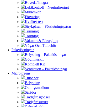
Boveda/Integra
Luktkontroll – Neutralisering
Mikroskop
Förvaring
Kvalitetstest
Strykpåsar – Förslutningspåsar
Trimning
Torkning
Vakuum & Försegling
Vågar Och Tillbehör
Paketlösningar
Belysning – Paketlösningar
Gödningskit
Komplett Kit
Ventilation – Paketlösningar
Microgreens
Tillbehör
Belysning
Odlingsmedium
Sålådor
Trädgårdsgödsel
Trädgårdsutrust
Grönsaksfrön