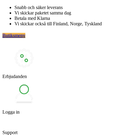
Hoppa
Snabb och säker leverans
till
Vi skickar paketet samma dag
innehåll
Betala med Klarna
Vi skickar också till Finland, Norge, Tyskland
Butiksmeny
Erbjudanden
Logga in
Support