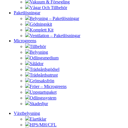
Vakuum & Försegling
Vågar Och Tillbehör
Paketlösningar
Belysning – Paketlösningar
Gödningskit
Komplett Kit
Ventilation – Paketlösningar
Microgreens
Tillbehör
Belysning
Odlingsmedium
Sålådor
Trädgårdsgödsel
Trädgårdsutrust
Grönsaksfrön
Fröer – Microgreens
Uppstartspaket
Odlingssystem
Skadedjur
Växtbelysning
Elartiklar
HPS/MH/CFL