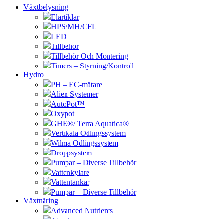
Växtbelysning
Elartiklar
HPS/MH/CFL
LED
Tillbehör
Tillbehör Och Montering
Timers – Styrning/Kontroll
Hydro
PH – EC-mätare
Alien Systemer
AutoPot™
Oxypot
GHE®/ Terra Aquatica®
Vertikala Odlingssystem
Wilma Odlingssystem
Droppsystem
Pumpar – Diverse Tillbehör
Vattenkylare
Vattentankar
Pumpar – Diverse Tillbehör
Växtnäring
Advanced Nutrients