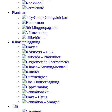
Rockwool
Vermiculite
Plantstart
Jiffy/Coco Odlingsbrickor
Rothormon
Sticklingpropagator
Värmemattor
Tillbehör—-
Klimatanläggning
Fläktar
Koldioxid – CO2
Tillbehör – Nätkrukor
Hygrometer / Thermometer
Klimat – Styrning/kontroll
Kulfilter
Luftfuktighet
Ona Luktborttagning
Uppvärmning
Ventilationskit
Fläkt – Utsug
Ventilation – Slangar
Tält
Growtent