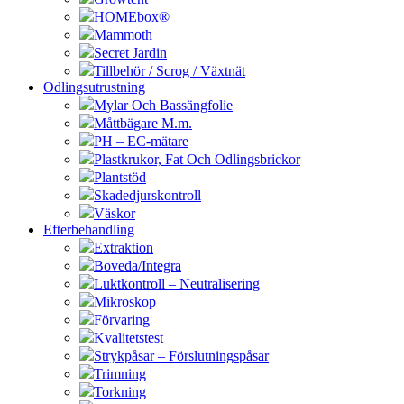
HOMEbox®
Mammoth
Secret Jardin
Tillbehör / Scrog / Växtnät
Odlingsutrustning
Mylar Och Bassängfolie
Måttbägare M.m.
PH – EC-mätare
Plastkrukor, Fat Och Odlingsbrickor
Plantstöd
Skadedjurskontroll
Väskor
Efterbehandling
Extraktion
Boveda/Integra
Luktkontroll – Neutralisering
Mikroskop
Förvaring
Kvalitetstest
Strykpåsar – Förslutningspåsar
Trimning
Torkning