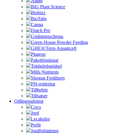
Atami
BiG Plant Science
Biobizz
BioTabs
Canna
Dutch Pro
Gödningsschema
Green House Powder Feeding
GHE®/Terra Aquatica®
Plagron
Paketlösningar
Trädgårdsgödsel
Mills Nutrients
Shogun Fertilisers
PH-reglering
Tillbehör
Tillsatser
Odlingssubstrat
Coco
Jord
Lecakulor
Perlit
Jordförbättring