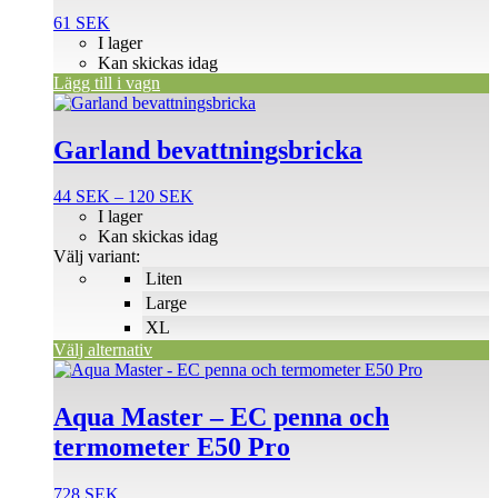
61
SEK
I lager
Kan skickas idag
Lägg till i vagn
Den
här
produkten
Garland bevattningsbricka
har
flera
Prisintervall:
44
SEK
–
120
SEK
varianter.
44 SEK
I lager
De
till
Kan skickas idag
olika
120 SEK
Välj variant:
alternativen
Liten
kan
väljas
Large
på
XL
produktsidan
Välj alternativ
Aqua Master – EC penna och
termometer E50 Pro
728
SEK