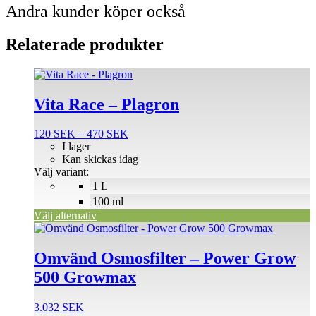
Andra kunder köper också
Relaterade produkter
Den
här
produkten
Vita Race – Plagron
har
flera
Prisintervall:
120
SEK
–
470
SEK
varianter.
120 SEK
I lager
De
till
Kan skickas idag
olika
470 SEK
Välj variant:
alternativen
1 L
kan
väljas
100 ml
på
Välj alternativ
produktsidan
Omvänd Osmosfilter – Power Grow
500 Growmax
3.032
SEK