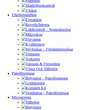
Plantstöd
Skadedjurskontroll
Väskor
Efterbehandling
Extraktion
Boveda/Integra
Luktkontroll – Neutralisering
Mikroskop
Förvaring
Kvalitetstest
Strykpåsar – Förslutningspåsar
Trimning
Torkning
Vakuum & Försegling
Vågar Och Tillbehör
Paketlösningar
Belysning – Paketlösningar
Gödningskit
Komplett Kit
Ventilation – Paketlösningar
Microgreens
Tillbehör
Belysning