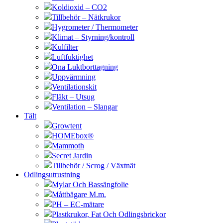
Koldioxid – CO2
Tillbehör – Nätkrukor
Hygrometer / Thermometer
Klimat – Styrning/kontroll
Kulfilter
Luftfuktighet
Ona Luktborttagning
Uppvärmning
Ventilationskit
Fläkt – Utsug
Ventilation – Slangar
Tält
Growtent
HOMEbox®
Mammoth
Secret Jardin
Tillbehör / Scrog / Växtnät
Odlingsutrustning
Mylar Och Bassängfolie
Måttbägare M.m.
PH – EC-mätare
Plastkrukor, Fat Och Odlingsbrickor