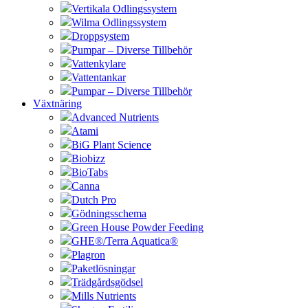
Vertikala Odlingssystem
Wilma Odlingssystem
Droppsystem
Pumpar – Diverse Tillbehör
Vattenkylare
Vattentankar
Pumpar – Diverse Tillbehör
Växtnäring
Advanced Nutrients
Atami
BiG Plant Science
Biobizz
BioTabs
Canna
Dutch Pro
Gödningsschema
Green House Powder Feeding
GHE®/Terra Aquatica®
Plagron
Paketlösningar
Trädgårdsgödsel
Mills Nutrients