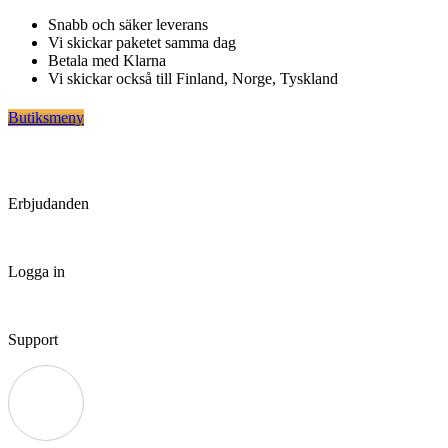
Hoppa
Snabb och säker leverans
till
Vi skickar paketet samma dag
innehåll
Betala med Klarna
Vi skickar också till Finland, Norge, Tyskland
Butiksmeny
Erbjudanden
Logga in
Support