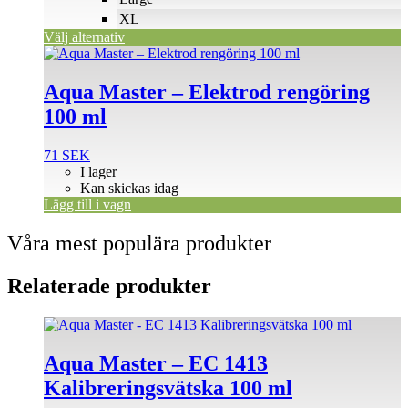
på
XL
produktsidan
Välj alternativ
Aqua Master – Elektrod rengöring
100 ml
71
SEK
I lager
Kan skickas idag
Lägg till i vagn
Våra mest populära produkter
Relaterade produkter
Aqua Master – EC 1413
Kalibreringsvätska 100 ml