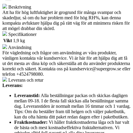
mängd
Beskrivning
Att ha för hög luftfuktighet är grogrund för många svampar och
skadedjur, så om du har problem med för hög RH%, kan denna
kompakta avfuktare hjälpa dig på rätt väg för att minimera risken för
att mögel drabbar din skörd.
Specifikationer
Vikt
1,9 kg
Användning
För vägledning och frågor om användning av våra produkter,
vänligen kontakta vår kundservice. Vi är här för att hjälpa dig att få
ut det mesta av dina köp och säkerställa att du använder produkterna
korrekt och säkert. Kontakta oss på
kundservice@supergrow.se
eller
telefon +4524798080.
Leverans och retur
Leverans:
Leveranstid:
Alla beställningar packas och skickas dagligen
mellan 09-18. I de flesta fall skickas alla beställningar samma
dag. Leveranstiden är normalt mellan 16 timmar och 1 vardag.
Tips: Om du beställer fram till helgen och väljer paketbutik,
kan du ofta hämta ditt paket redan dagen efter i paketbutiken.
Fraktkostnader:
Vi håller fraktkostnaderna låga och har valt
de bästa och mest kostnadseffektiva fraktalternativen. Vi
erbjuder alltid full garanti på alla dina leveranser.