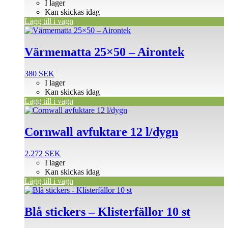
I lager
Kan skickas idag
Lägg till i vagn
Värmematta 25×50 – Airontek
380
SEK
I lager
Kan skickas idag
Lägg till i vagn
Cornwall avfuktare 12 l/dygn
2.272
SEK
I lager
Kan skickas idag
Lägg till i vagn
Blå stickers – Klisterfällor 10 st