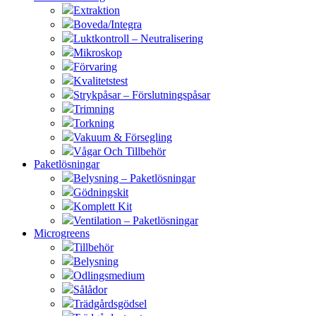
Extraktion
Boveda/Integra
Luktkontroll – Neutralisering
Mikroskop
Förvaring
Kvalitetstest
Strykpåsar – Förslutningspåsar
Trimning
Torkning
Vakuum & Försegling
Vågar Och Tillbehör
Paketlösningar
Belysning – Paketlösningar
Gödningskit
Komplett Kit
Ventilation – Paketlösningar
Microgreens
Tillbehör
Belysning
Odlingsmedium
Sålådor
Trädgårdsgödsel