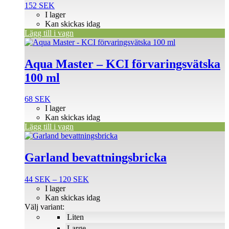
152
SEK
I lager
Kan skickas idag
Lägg till i vagn
Aqua Master – KCI förvaringsvätska
100 ml
68
SEK
I lager
Kan skickas idag
Lägg till i vagn
Den
här
produkten
Garland bevattningsbricka
har
flera
Prisintervall:
44
SEK
–
120
SEK
varianter.
44 SEK
I lager
De
till
Kan skickas idag
olika
120 SEK
Välj variant:
alternativen
Liten
kan
väljas
Large