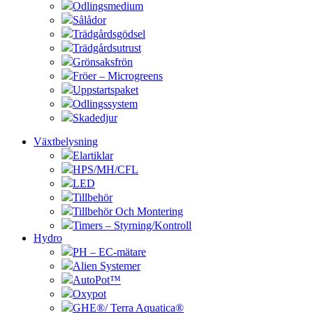
Odlingsmedium
Sålådor
Trädgårdsgödsel
Trädgårdsutrust
Grönsaksfrön
Fröer – Microgreens
Uppstartspaket
Odlingssystem
Skadedjur
Växtbelysning
Elartiklar
HPS/MH/CFL
LED
Tillbehör
Tillbehör Och Montering
Timers – Styrning/Kontroll
Hydro
PH – EC-mätare
Alien Systemer
AutoPot™
Oxypot
GHE®/ Terra Aquatica®