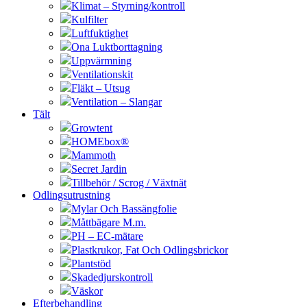
Klimat – Styrning/kontroll
Kulfilter
Luftfuktighet
Ona Luktborttagning
Uppvärmning
Ventilationskit
Fläkt – Utsug
Ventilation – Slangar
Tält
Growtent
HOMEbox®
Mammoth
Secret Jardin
Tillbehör / Scrog / Växtnät
Odlingsutrustning
Mylar Och Bassängfolie
Måttbägare M.m.
PH – EC-mätare
Plastkrukor, Fat Och Odlingsbrickor
Plantstöd
Skadedjurskontroll
Väskor
Efterbehandling