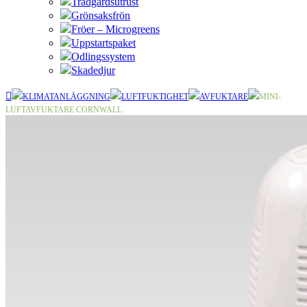
Trädgårdsutrust
Grönsaksfrön
Fröer – Microgreens
Uppstartspaket
Odlingssystem
Skadedjur
KLIMATANLÄGGNING
LUFTFUKTIGHET
AVFUKTARE
MINI-
LUFTAVFUKTARE CORNWALL