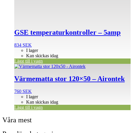
GSE temperaturkontroller – 5amp
834
SEK
I lager
Kan skickas idag
Lägg till i vagn
Värmematta stor 120×50 – Airontek
760
SEK
I lager
Kan skickas idag
Lägg till i vagn
Våra mest