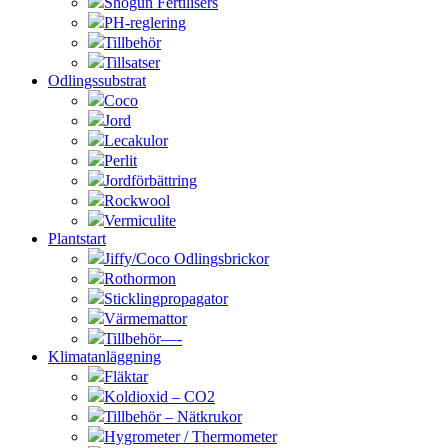
Shogun Fertilisers
PH-reglering
Tillbehör
Tillsatser
Odlingssubstrat
Coco
Jord
Lecakulor
Perlit
Jordförbättring
Rockwool
Vermiculite
Plantstart
Jiffy/Coco Odlingsbrickor
Rothormon
Sticklingpropagator
Värmemattor
Tillbehör—-
Klimatanläggning
Fläktar
Koldioxid – CO2
Tillbehör – Nätkrukor
Hygrometer / Thermometer