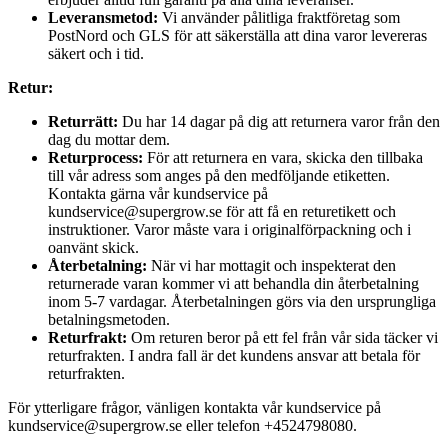
Leveransmetod:
Vi använder pålitliga fraktföretag som
PostNord och GLS för att säkerställa att dina varor levereras
säkert och i tid.
Retur:
Returrätt:
Du har 14 dagar på dig att returnera varor från den
dag du mottar dem.
Returprocess:
För att returnera en vara, skicka den tillbaka
till vår adress som anges på den medföljande etiketten.
Kontakta gärna vår kundservice på
kundservice@supergrow.se för att få en returetikett och
instruktioner. Varor måste vara i originalförpackning och i
oanvänt skick.
Återbetalning:
När vi har mottagit och inspekterat den
returnerade varan kommer vi att behandla din återbetalning
inom 5-7 vardagar. Återbetalningen görs via den ursprungliga
betalningsmetoden.
Returfrakt:
Om returen beror på ett fel från vår sida täcker vi
returfrakten. I andra fall är det kundens ansvar att betala för
returfrakten.
För ytterligare frågor, vänligen kontakta vår kundservice på
kundservice@supergrow.se eller telefon +4524798080.