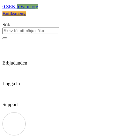
0
SEK
Varukorg
0
Butiksmeny
Sök
Erbjudanden
Logga in
Support