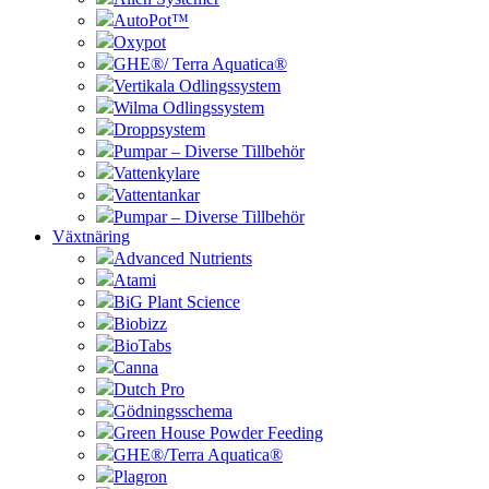
AutoPot™
Oxypot
GHE®/ Terra Aquatica®
Vertikala Odlingssystem
Wilma Odlingssystem
Droppsystem
Pumpar – Diverse Tillbehör
Vattenkylare
Vattentankar
Pumpar – Diverse Tillbehör
Växtnäring
Advanced Nutrients
Atami
BiG Plant Science
Biobizz
BioTabs
Canna
Dutch Pro
Gödningsschema
Green House Powder Feeding
GHE®/Terra Aquatica®
Plagron