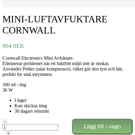
MINI-LUFTAVFUKTARE
CORNWALL
904
SEK
Cornwall Electronics Mini Avfuktare.
Eliminerar problemet när ett fuktfritt miljö inte är önskat.
Använder Peltier (utan kompressor), vilket gör den tyst och lätt,
perfekt för små utrymmen.
300 ml / dag
36 W
I lager
Kan skickas idag
30 dagars returrätt
MINI-
-
Lägg till i vagn
LUFTAVFUKTARE
CORNWALL
+