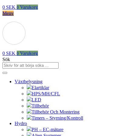
0
SEK
Varukorg
0
Meny
0
SEK
Varukorg
0
Sök
Växtbelysning
Elartiklar
HPS/MH/CFL
LED
Tillbehör
Tillbehör Och Montering
Timers – Styrning/Kontroll
Hydro
PH – EC-mätare
Alien Systemer