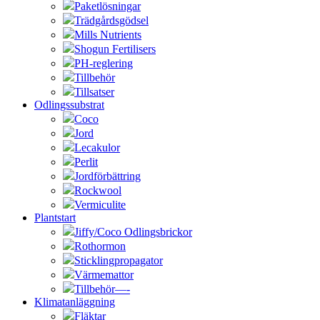
Paketlösningar
Trädgårdsgödsel
Mills Nutrients
Shogun Fertilisers
PH-reglering
Tillbehör
Tillsatser
Odlingssubstrat
Coco
Jord
Lecakulor
Perlit
Jordförbättring
Rockwool
Vermiculite
Plantstart
Jiffy/Coco Odlingsbrickor
Rothormon
Sticklingpropagator
Värmemattor
Tillbehör—-
Klimatanläggning
Fläktar