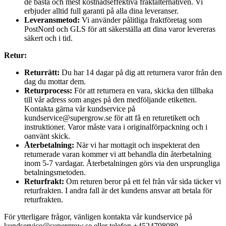
de bästa och mest kostnadseffektiva fraktalternativen. Vi
erbjuder alltid full garanti på alla dina leveranser.
Leveransmetod:
Vi använder pålitliga fraktföretag som
PostNord och GLS för att säkerställa att dina varor levereras
säkert och i tid.
Retur:
Returrätt:
Du har 14 dagar på dig att returnera varor från den
dag du mottar dem.
Returprocess:
För att returnera en vara, skicka den tillbaka
till vår adress som anges på den medföljande etiketten.
Kontakta gärna vår kundservice på
kundservice@supergrow.se för att få en returetikett och
instruktioner. Varor måste vara i originalförpackning och i
oanvänt skick.
Återbetalning:
När vi har mottagit och inspekterat den
returnerade varan kommer vi att behandla din återbetalning
inom 5-7 vardagar. Återbetalningen görs via den ursprungliga
betalningsmetoden.
Returfrakt:
Om returen beror på ett fel från vår sida täcker vi
returfrakten. I andra fall är det kundens ansvar att betala för
returfrakten.
För ytterligare frågor, vänligen kontakta vår kundservice på
kundservice@supergrow.se eller telefon +4524798080.