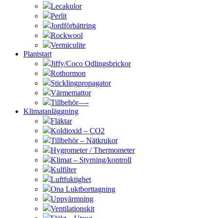
Lecakulor
Perlit
Jordförbättring
Rockwool
Vermiculite
Plantstart
Jiffy/Coco Odlingsbrickor
Rothormon
Sticklingpropagator
Värmemattor
Tillbehör—-
Klimatanläggning
Fläktar
Koldioxid – CO2
Tillbehör – Nätkrukor
Hygrometer / Thermometer
Klimat – Styrning/kontroll
Kulfilter
Luftfuktighet
Ona Luktborttagning
Uppvärmning
Ventilationskit