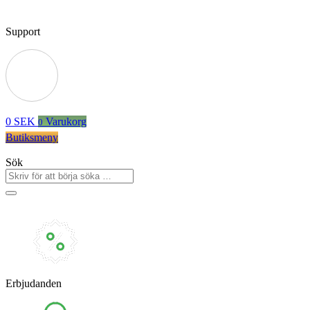
Support
0
SEK
Varukorg
0
Butiksmeny
Sök
Erbjudanden