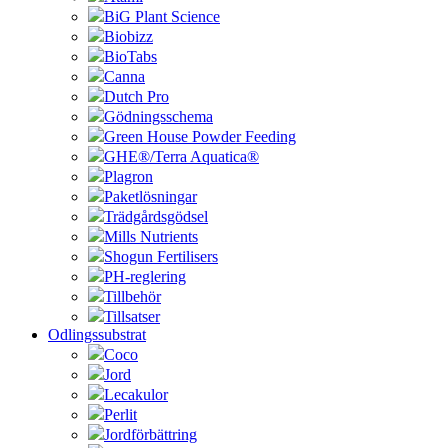
BiG Plant Science
Biobizz
BioTabs
Canna
Dutch Pro
Gödningsschema
Green House Powder Feeding
GHE®/Terra Aquatica®
Plagron
Paketlösningar
Trädgårdsgödsel
Mills Nutrients
Shogun Fertilisers
PH-reglering
Tillbehör
Tillsatser
Odlingssubstrat
Coco
Jord
Lecakulor
Perlit
Jordförbättring