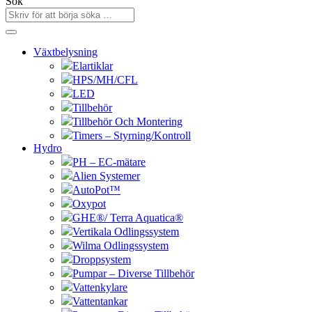
Sök
Växtbelysning
Elartiklar
HPS/MH/CFL
LED
Tillbehör
Tillbehör Och Montering
Timers – Styrning/Kontroll
Hydro
PH – EC-mätare
Alien Systemer
AutoPot™
Oxypot
GHE®/ Terra Aquatica®
Vertikala Odlingssystem
Wilma Odlingssystem
Droppsystem
Pumpar – Diverse Tillbehör
Vattenkylare
Vattentankar