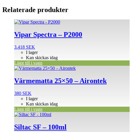
Relaterade produkter
Vipar Spectra – P2000
3.418
SEK
I lager
Kan skickas idag
Lägg till i vagn
Värmematta 25×50 – Airontek
380
SEK
I lager
Kan skickas idag
Lägg till i vagn
Siltac SF – 100ml