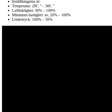
Inställningarna är:
Temperatur: 20C ° – 30C °
Luftfuktighet: 30% – 100%
Minimum hastighet: av, 20% – 100%
Undertryck: 100% – 50%