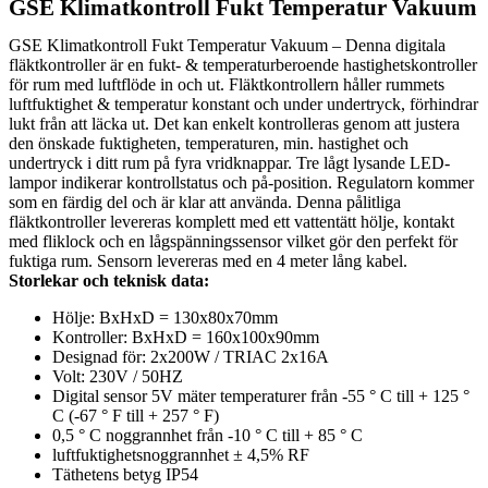
GSE Klimatkontroll Fukt Temperatur Vakuum
GSE Klimatkontroll Fukt Temperatur Vakuum – Denna digitala
fläktkontroller är en fukt- & temperaturberoende hastighetskontroller
för rum med luftflöde in och ut. Fläktkontrollern håller rummets
luftfuktighet & temperatur konstant och under undertryck, förhindrar
lukt från att läcka ut. Det kan enkelt kontrolleras genom att justera
den önskade fuktigheten, temperaturen, min. hastighet och
undertryck i ditt rum på fyra vridknappar. Tre lågt lysande LED-
lampor indikerar kontrollstatus och på-position. Regulatorn kommer
som en färdig del och är klar att använda. Denna pålitliga
fläktkontroller levereras komplett med ett vattentätt hölje, kontakt
med fliklock och en lågspänningssensor vilket gör den perfekt för
fuktiga rum. Sensorn levereras med en 4 meter lång kabel.
Storlekar och teknisk data:
Hölje: BxHxD = 130x80x70mm
Kontroller: BxHxD = 160x100x90mm
Designad för: 2x200W / TRIAC 2x16A
Volt: 230V / 50HZ
Digital sensor 5V mäter temperaturer från -55 ° C till + 125 °
C (-67 ° F till + 257 ° F)
0,5 ° C noggrannhet från -10 ° C till + 85 ° C
luftfuktighetsnoggrannhet ± 4,5% RF
Täthetens betyg IP54