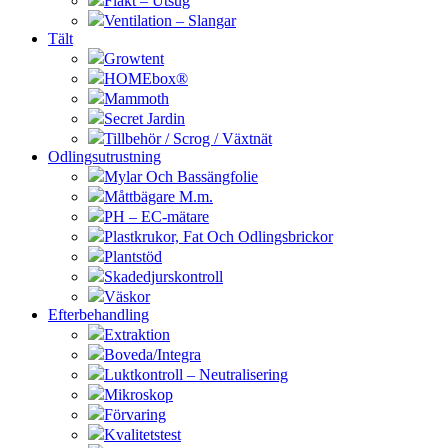
Fläkt – Utsug
Ventilation – Slangar
Tält
Growtent
HOMEbox®
Mammoth
Secret Jardin
Tillbehör / Scrog / Växtnät
Odlingsutrustning
Mylar Och Bassängfolie
Måttbägare M.m.
PH – EC-mätare
Plastkrukor, Fat Och Odlingsbrickor
Plantstöd
Skadedjurskontroll
Väskor
Efterbehandling
Extraktion
Boveda/Integra
Luktkontroll – Neutralisering
Mikroskop
Förvaring
Kvalitetstest