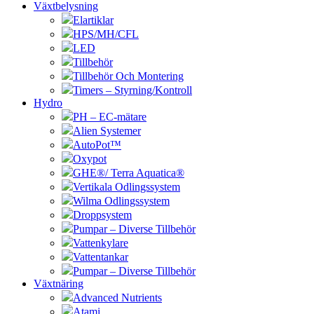
Växtbelysning
Elartiklar
HPS/MH/CFL
LED
Tillbehör
Tillbehör Och Montering
Timers – Styrning/Kontroll
Hydro
PH – EC-mätare
Alien Systemer
AutoPot™
Oxypot
GHE®/ Terra Aquatica®
Vertikala Odlingssystem
Wilma Odlingssystem
Droppsystem
Pumpar – Diverse Tillbehör
Vattenkylare
Vattentankar
Pumpar – Diverse Tillbehör
Växtnäring
Advanced Nutrients
Atami