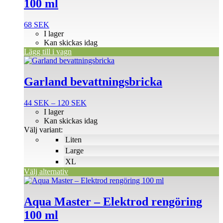
100 ml
68
SEK
I lager
Kan skickas idag
Lägg till i vagn
Den
här
produkten
Garland bevattningsbricka
har
flera
Prisintervall:
44
SEK
–
120
SEK
varianter.
44 SEK
I lager
De
till
Kan skickas idag
olika
120 SEK
Välj variant:
alternativen
Liten
kan
väljas
Large
på
XL
produktsidan
Välj alternativ
Aqua Master – Elektrod rengöring
100 ml