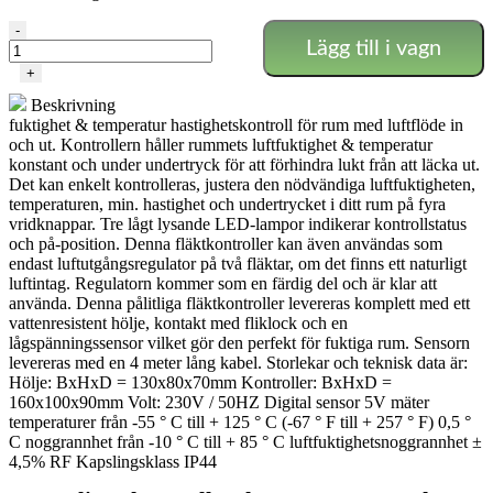
GSE
-
Lägg till i vagn
-
Fukt-
+
Temperatur-
Beskrivning
tryck-
fuktighet & temperatur hastighetskontroll för rum med luftflöde in
undertryck
och ut. Kontrollern håller rummets luftfuktighet & temperatur
mängd
konstant och under undertryck för att förhindra lukt från att läcka ut.
Det kan enkelt kontrolleras, justera den nödvändiga luftfuktigheten,
temperaturen, min. hastighet och undertrycket i ditt rum på fyra
vridknappar. Tre lågt lysande LED-lampor indikerar kontrollstatus
och på-position. Denna fläktkontroller kan även användas som
endast luftutgångsregulator på två fläktar, om det finns ett naturligt
luftintag. Regulatorn kommer som en färdig del och är klar att
använda. Denna pålitliga fläktkontroller levereras komplett med ett
vattenresistent hölje, kontakt med fliklock och en
lågspänningssensor vilket gör den perfekt för fuktiga rum. Sensorn
levereras med en 4 meter lång kabel. Storlekar och teknisk data är:
Hölje: BxHxD = 130x80x70mm Kontroller: BxHxD =
160x100x90mm Volt: 230V / 50HZ Digital sensor 5V mäter
temperaturer från -55 ° C till + 125 ° C (-67 ° F till + 257 ° F) 0,5 °
C noggrannhet från -10 ° C till + 85 ° C luftfuktighetsnoggrannhet ±
4,5% RF Kapslingsklass IP44