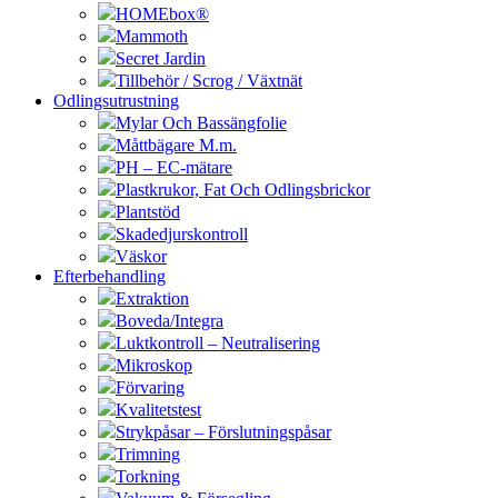
HOMEbox®
Mammoth
Secret Jardin
Tillbehör / Scrog / Växtnät
Odlingsutrustning
Mylar Och Bassängfolie
Måttbägare M.m.
PH – EC-mätare
Plastkrukor, Fat Och Odlingsbrickor
Plantstöd
Skadedjurskontroll
Väskor
Efterbehandling
Extraktion
Boveda/Integra
Luktkontroll – Neutralisering
Mikroskop
Förvaring
Kvalitetstest
Strykpåsar – Förslutningspåsar
Trimning
Torkning