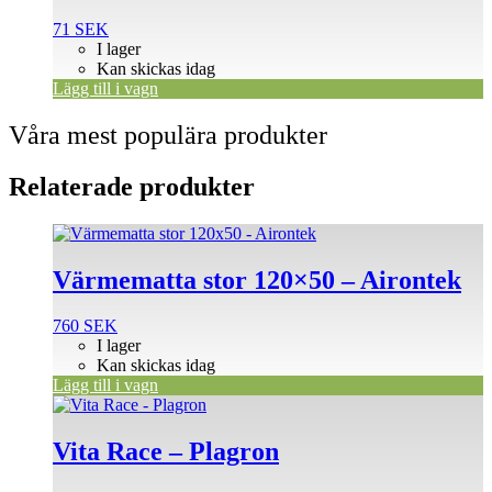
71
SEK
I lager
Kan skickas idag
Lägg till i vagn
Våra mest populära produkter
Relaterade produkter
Värmematta stor 120×50 – Airontek
760
SEK
I lager
Kan skickas idag
Lägg till i vagn
Den
här
produkten
Vita Race – Plagron
har
flera