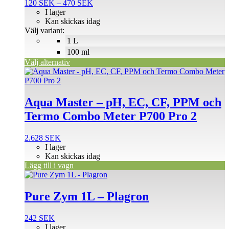
Prisintervall:
120
SEK
–
470
SEK
varianter.
120 SEK
I lager
De
till
Kan skickas idag
olika
470 SEK
Välj variant:
alternativen
1 L
kan
väljas
100 ml
på
Välj alternativ
produktsidan
Aqua Master – pH, EC, CF, PPM och
Termo Combo Meter P700 Pro 2
2.628
SEK
I lager
Kan skickas idag
Lägg till i vagn
Pure Zym 1L – Plagron
242
SEK
I lager