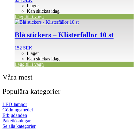
834
SEK
I lager
Kan skickas idag
Lägg till i vagn
Blå stickers – Klisterfällor 10 st
152
SEK
I lager
Kan skickas idag
Lägg till i vagn
Våra mest
Populära kategorier
LED-lampor
Gödningsmedel
Erbjudanden
Paketlösningar
Se alla kategorier