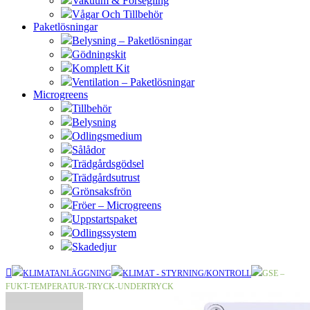
Vakuum & Försegling
Vågar Och Tillbehör
Paketlösningar
Belysning – Paketlösningar
Gödningskit
Komplett Kit
Ventilation – Paketlösningar
Microgreens
Tillbehör
Belysning
Odlingsmedium
Sålådor
Trädgårdsgödsel
Trädgårdsutrust
Grönsaksfrön
Fröer – Microgreens
Uppstartspaket
Odlingssystem
Skadedjur
KLIMATANLÄGGNING
KLIMAT - STYRNING/KONTROLL
GSE –
FUKT-TEMPERATUR-TRYCK-UNDERTRYCK