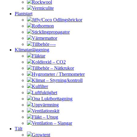
Rockwool
Vermiculite
Plantstart
Jiffy/Coco Odlingsbrickor
Rothormon
Sticklingpropagator
Värmemattor
Tillbehör—-
Klimatanläggning
Fläktar
Koldioxid – CO2
Tillbehör – Nätkrukor
Hygrometer / Thermometer
Klimat – Styrning/kontroll
Kulfilter
Luftfuktighet
Ona Luktborttagning
Uppvärmning
Ventilationskit
Fläkt – Utsug
Ventilation – Slangar
Tält
Growtent