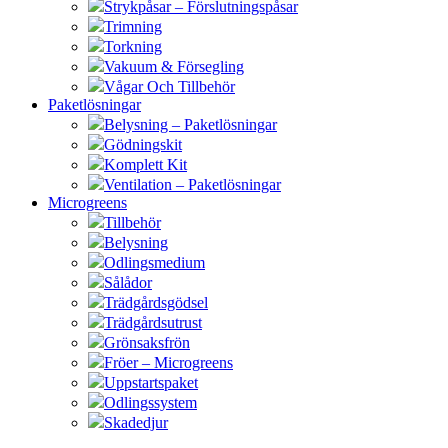
Strykpåsar – Förslutningspåsar
Trimning
Torkning
Vakuum & Försegling
Vågar Och Tillbehör
Paketlösningar
Belysning – Paketlösningar
Gödningskit
Komplett Kit
Ventilation – Paketlösningar
Microgreens
Tillbehör
Belysning
Odlingsmedium
Sålådor
Trädgårdsgödsel
Trädgårdsutrust
Grönsaksfrön
Fröer – Microgreens
Uppstartspaket
Odlingssystem
Skadedjur