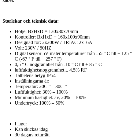
kabel.
Storlekar och teknisk data:
Hölje: BxHxD = 130x80x70mm
Kontroller: BxHxD = 160x100x90mm
Designad för: 2x200W / TRIAC 2x16A
Volt: 230V / 50HZ
Digital sensor 5V mäter temperaturer från -55 ° C till + 125 °
C (-67 ° F till + 257 ° F)
0,5 ° C noggrannhet från -10 ° C till + 85 ° C
luftfuktighetsnoggrannhet ± 4,5% RF
Täthetens betyg IP54
Inställningarna är:
Temperatur: 20C ° – 30C °
Luftfuktighet: 30% – 100%
Minimum hastighet: av, 20% – 100%
Undertryck: 100% – 50%
I lager
Kan skickas idag
30 dagars returrätt