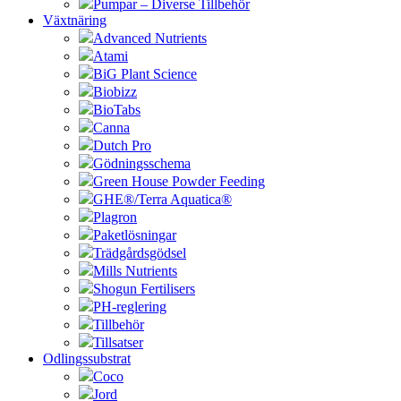
Pumpar – Diverse Tillbehör
Växtnäring
Advanced Nutrients
Atami
BiG Plant Science
Biobizz
BioTabs
Canna
Dutch Pro
Gödningsschema
Green House Powder Feeding
GHE®/Terra Aquatica®
Plagron
Paketlösningar
Trädgårdsgödsel
Mills Nutrients
Shogun Fertilisers
PH-reglering
Tillbehör
Tillsatser
Odlingssubstrat
Coco
Jord