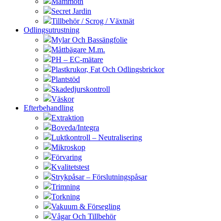
Mammoth
Secret Jardin
Tillbehör / Scrog / Växtnät
Odlingsutrustning
Mylar Och Bassängfolie
Måttbägare M.m.
PH – EC-mätare
Plastkrukor, Fat Och Odlingsbrickor
Plantstöd
Skadedjurskontroll
Väskor
Efterbehandling
Extraktion
Boveda/Integra
Luktkontroll – Neutralisering
Mikroskop
Förvaring
Kvalitetstest
Strykpåsar – Förslutningspåsar
Trimning
Torkning
Vakuum & Försegling
Vågar Och Tillbehör