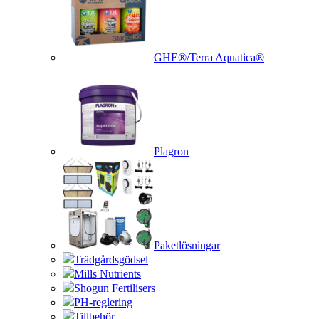
GHE®/Terra Aquatica®
Plagron
Paketlösningar
Trädgårdsgödsel
Mills Nutrients
Shogun Fertilisers
PH-reglering
Tillbehör