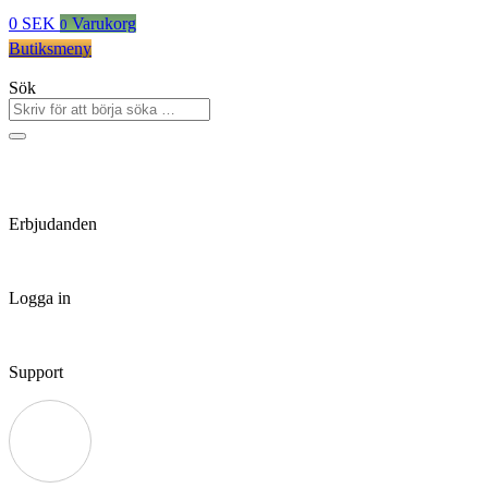
0
SEK
Varukorg
0
Butiksmeny
Sök
Erbjudanden
Logga in
Support