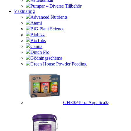
Vattentankar
Pumpar – Diverse Tillbehör
Växtnäring
Advanced Nutrients
Atami
BiG Plant Science
Biobizz
BioTabs
Canna
Dutch Pro
Gödningsschema
Green House Powder Feeding
GHE®/Terra Aquatica®