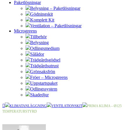
Paketlösningar
Belysning – Paketlösningar
Gödningskit
Komplett Kit
Ventilation – Paketlösningar
Microgreens
Tillbehör
Belysning
Odlingsmedium
Sålådor
Trädgårdsgödsel
Trädgårdsutrust
Grönsaksfrön
Fröer – Microgreens
Uppstartspaket
Odlingssystem
Skadedjur
KLIMATANLÄGGNING
VENTILATIONSKIT
PRIMA KLIMA – Ø125
TEMPERATURSTYRD