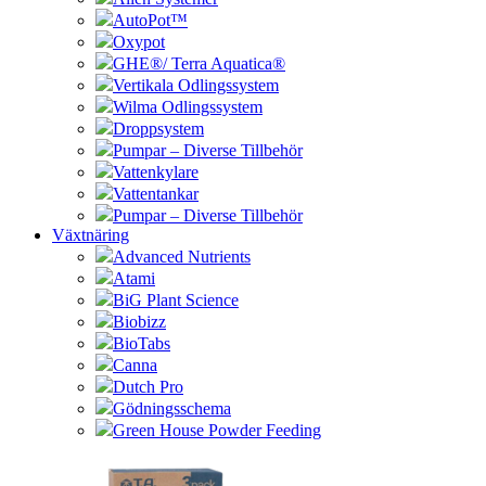
AutoPot™
Oxypot
GHE®/ Terra Aquatica®
Vertikala Odlingssystem
Wilma Odlingssystem
Droppsystem
Pumpar – Diverse Tillbehör
Vattenkylare
Vattentankar
Pumpar – Diverse Tillbehör
Växtnäring
Advanced Nutrients
Atami
BiG Plant Science
Biobizz
BioTabs
Canna
Dutch Pro
Gödningsschema
Green House Powder Feeding