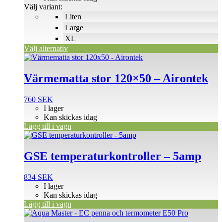
120 SEK
Välj variant:
alternativen
Liten
kan
väljas
Large
på
XL
produktsidan
Välj alternativ
Värmematta stor 120×50 – Airontek
760
SEK
I lager
Kan skickas idag
Lägg till i vagn
GSE temperaturkontroller – 5amp
834
SEK
I lager
Kan skickas idag
Lägg till i vagn