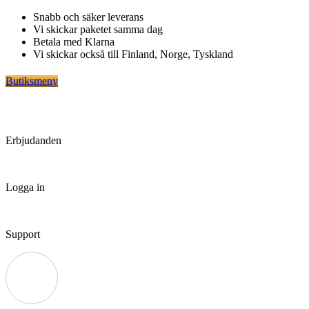
Hoppa
Snabb och säker leverans
till
Vi skickar paketet samma dag
innehåll
Betala med Klarna
Vi skickar också till Finland, Norge, Tyskland
Butiksmeny
Erbjudanden
Logga in
Support