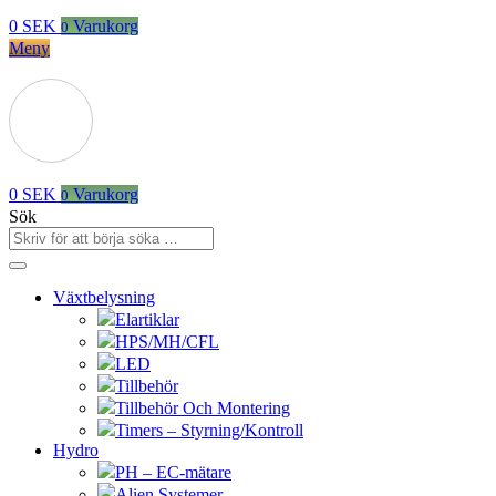
0
SEK
Varukorg
0
Meny
0
SEK
Varukorg
0
Sök
Växtbelysning
Elartiklar
HPS/MH/CFL
LED
Tillbehör
Tillbehör Och Montering
Timers – Styrning/Kontroll
Hydro
PH – EC-mätare
Alien Systemer