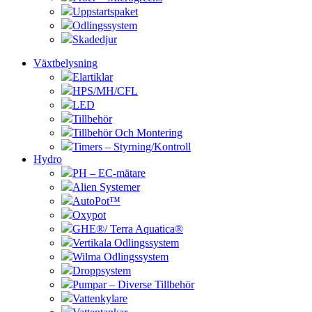
Uppstartspaket
Odlingssystem
Skadedjur
Växtbelysning
Elartiklar
HPS/MH/CFL
LED
Tillbehör
Tillbehör Och Montering
Timers – Styrning/Kontroll
Hydro
PH – EC-mätare
Alien Systemer
AutoPot™
Oxypot
GHE®/ Terra Aquatica®
Vertikala Odlingssystem
Wilma Odlingssystem
Droppsystem
Pumpar – Diverse Tillbehör
Vattenkylare