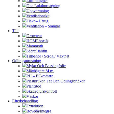
Luftfuktighet
Ona Luktborttagning
Uppvärmning
Ventilationskit
Fläkt – Utsug
Ventilation – Slangar
Tält
Growtent
HOMEbox®
Mammoth
Secret Jardin
Tillbehör / Scrog / Växtnät
Odlingsutrustning
Mylar Och Bassängfolie
Måttbägare M.m.
PH – EC-mätare
Plastkrukor, Fat Och Odlingsbrickor
Plantstöd
Skadedjurskontroll
Väskor
Efterbehandling
Extraktion
Boveda/Integra