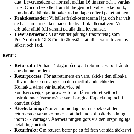
dag. Leveranstiden är normalt mellan 16 timmar och 1 vardag.
Tips: Om du beställer fram till helgen och väljer paketbutik,
kan du ofta hämta ditt paket redan dagen efter i paketbutiken.
Fraktkostnader:
Vi håller fraktkostnaderna låga och har valt
de bästa och mest kostnadseffektiva fraktalternativen. Vi
erbjuder alltid full garanti på alla dina leveranser.
Leveransmetod:
Vi använder pålitliga fraktföretag som
PostNord och GLS för att säkerställa att dina varor levereras
säkert och i tid.
Retur:
Returrätt:
Du har 14 dagar på dig att returnera varor från den
dag du mottar dem.
Returprocess:
För att returnera en vara, skicka den tillbaka
till vår adress som anges på den medföljande etiketten.
Kontakta gärna vår kundservice på
kundservice@supergrow.se för att få en returetikett och
instruktioner. Varor måste vara i originalförpackning och i
oanvänt skick.
Återbetalning:
När vi har mottagit och inspekterat den
returnerade varan kommer vi att behandla din återbetalning
inom 5-7 vardagar. Återbetalningen görs via den ursprungliga
betalningsmetoden.
Returfrakt:
Om returen beror på ett fel från vår sida täcker vi