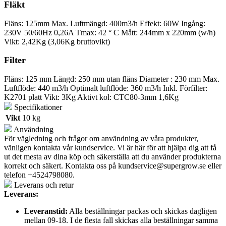
Fläkt
Fläns: 125mm Max. Luftmängd: 400m3/h Effekt: 60W Ingång:
230V 50/60Hz 0,26A Tmax: 42 ° C Mått: 244mm x 220mm (w/h)
Vikt: 2,42Kg (3,06Kg bruttovikt)
Filter
Fläns: 125 mm Längd: 250 mm utan fläns Diameter : 230 mm Max.
Luftflöde: 440 m3/h Optimalt luftflöde: 360 m3/h Inkl. Förfilter:
K2701 platt Vikt: 3Kg Aktivt kol: CTC80-3mm 1,6Kg
Specifikationer
Vikt
10 kg
Användning
För vägledning och frågor om användning av våra produkter,
vänligen kontakta vår kundservice. Vi är här för att hjälpa dig att få
ut det mesta av dina köp och säkerställa att du använder produkterna
korrekt och säkert. Kontakta oss på
kundservice@supergrow.se
eller
telefon +4524798080.
Leverans och retur
Leverans:
Leveranstid:
Alla beställningar packas och skickas dagligen
mellan 09-18. I de flesta fall skickas alla beställningar samma