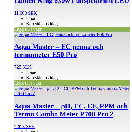
Lumen King 630w Fullspektrum LED
11.088
SEK
I lager
Kan skickas idag
Lägg till i vagn
Aqua Master – EC penna och
termometer E50 Pro
728
SEK
I lager
Kan skickas idag
Lägg till i vagn
Aqua Master – pH, EC, CF, PPM och
Termo Combo Meter P700 Pro 2
2.628
SEK
I lager