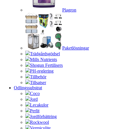
Plagron
Paketlösningar
Trädgårdsgödsel
Mills Nutrients
Shogun Fertilisers
PH-reglering
Tillbehör
Tillsatser
Odlingssubstrat
Coco
Jord
Lecakulor
Perlit
Jordförbättring
Rockwool
Vermiculite