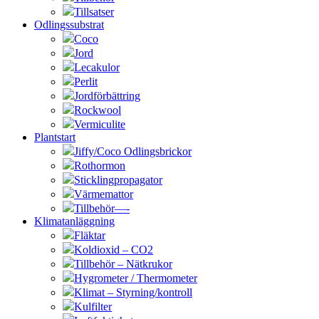
Tillsatser
Odlingssubstrat
Coco
Jord
Lecakulor
Perlit
Jordförbättring
Rockwool
Vermiculite
Plantstart
Jiffy/Coco Odlingsbrickor
Rothormon
Sticklingpropagator
Värmemattor
Tillbehör—-
Klimatanläggning
Fläktar
Koldioxid – CO2
Tillbehör – Nätkrukor
Hygrometer / Thermometer
Klimat – Styrning/kontroll
Kulfilter