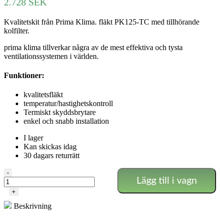
2.728
SEK
Kvalitetskit från Prima Klima. fläkt PK125-TC med tillhörande
kolfilter.
prima klima tillverkar några av de mest effektiva och tysta
ventilationssystemen i världen.
Funktioner:
kvalitetsfläkt
temperatur/hastighetskontroll
Termiskt skyddsbrytare
enkel och snabb installation
I lager
Kan skickas idag
30 dagars returrätt
Prima
-
Lägg till i vagn
Klima
-
+
Ø125
Beskrivning
Temperaturstyrd
mängd