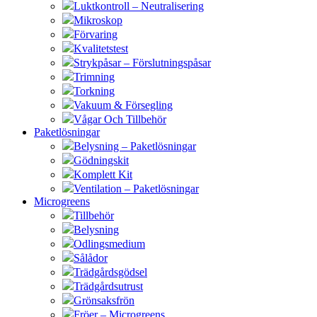
Luktkontroll – Neutralisering
Mikroskop
Förvaring
Kvalitetstest
Strykpåsar – Förslutningspåsar
Trimning
Torkning
Vakuum & Försegling
Vågar Och Tillbehör
Paketlösningar
Belysning – Paketlösningar
Gödningskit
Komplett Kit
Ventilation – Paketlösningar
Microgreens
Tillbehör
Belysning
Odlingsmedium
Sålådor
Trädgårdsgödsel
Trädgårdsutrust
Grönsaksfrön
Fröer – Microgreens