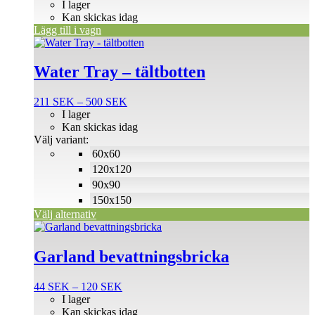
I lager
Kan skickas idag
Lägg till i vagn
Den
här
produkten
Water Tray – tältbotten
har
flera
Prisintervall:
211
SEK
–
500
SEK
varianter.
211 SEK
I lager
De
till
Kan skickas idag
olika
500 SEK
Välj variant:
alternativen
60x60
kan
väljas
120x120
på
90x90
produktsidan
150x150
Välj alternativ
Den
här
produkten
Garland bevattningsbricka
har
flera
Prisintervall:
44
SEK
–
120
SEK
varianter.
44 SEK
I lager
De
till
Kan skickas idag
olika