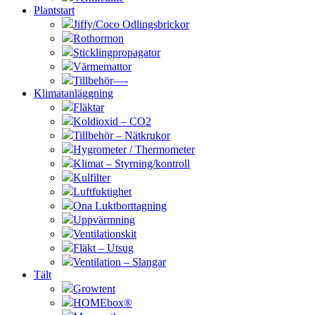
Plantstart
Jiffy/Coco Odlingsbrickor
Rothormon
Sticklingpropagator
Värmemattor
Tillbehör—-
Klimatanläggning
Fläktar
Koldioxid – CO2
Tillbehör – Nätkrukor
Hygrometer / Thermometer
Klimat – Styrning/kontroll
Kulfilter
Luftfuktighet
Ona Luktborttagning
Uppvärmning
Ventilationskit
Fläkt – Utsug
Ventilation – Slangar
Tält
Growtent
HOMEbox®