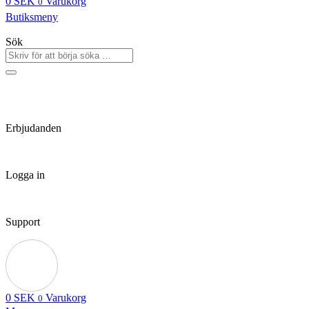
0
SEK
Varukorg
0
Butiksmeny
Sök
Erbjudanden
Logga in
Support
0
SEK
Varukorg
0