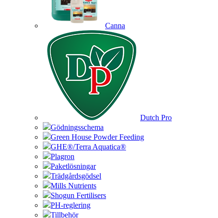
Canna
Dutch Pro
Gödningsschema
Green House Powder Feeding
GHE®/Terra Aquatica®
Plagron
Paketlösningar
Trädgårdsgödsel
Mills Nutrients
Shogun Fertilisers
PH-reglering
Tillbehör