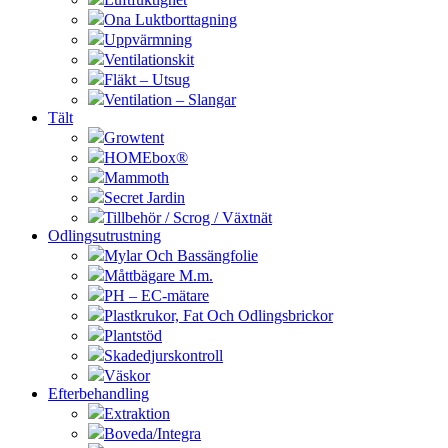
Ona Luktborttagning
Uppvärmning
Ventilationskit
Fläkt – Utsug
Ventilation – Slangar
Tält
Growtent
HOMEbox®
Mammoth
Secret Jardin
Tillbehör / Scrog / Växtnät
Odlingsutrustning
Mylar Och Bassängfolie
Måttbägare M.m.
PH – EC-mätare
Plastkrukor, Fat Och Odlingsbrickor
Plantstöd
Skadedjurskontroll
Väskor
Efterbehandling
Extraktion
Boveda/Integra