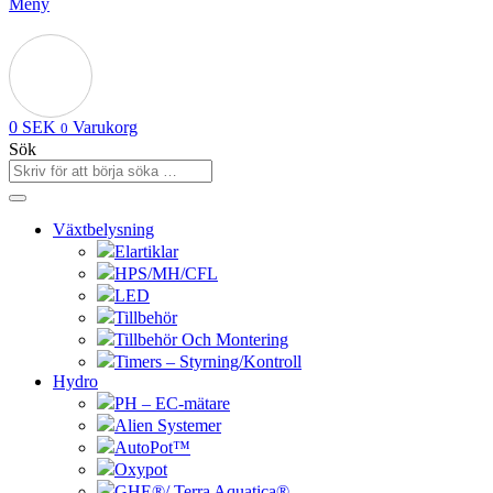
Meny
0
SEK
Varukorg
0
Sök
Växtbelysning
Elartiklar
HPS/MH/CFL
LED
Tillbehör
Tillbehör Och Montering
Timers – Styrning/Kontroll
Hydro
PH – EC-mätare
Alien Systemer
AutoPot™
Oxypot
GHE®/ Terra Aquatica®