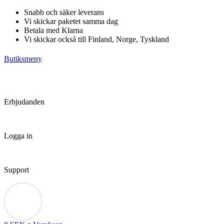
Hoppa
Snabb och säker leverans
till
Vi skickar paketet samma dag
innehåll
Betala med Klarna
Vi skickar också till Finland, Norge, Tyskland
Butiksmeny
Erbjudanden
Logga in
Support