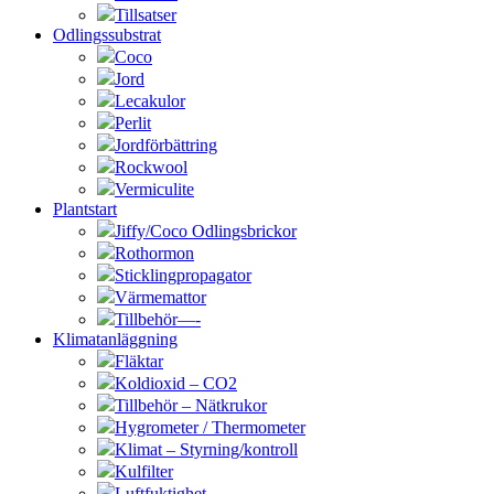
Tillsatser
Odlingssubstrat
Coco
Jord
Lecakulor
Perlit
Jordförbättring
Rockwool
Vermiculite
Plantstart
Jiffy/Coco Odlingsbrickor
Rothormon
Sticklingpropagator
Värmemattor
Tillbehör—-
Klimatanläggning
Fläktar
Koldioxid – CO2
Tillbehör – Nätkrukor
Hygrometer / Thermometer
Klimat – Styrning/kontroll
Kulfilter
Luftfuktighet