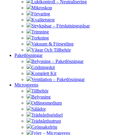
Luktkontroll – Neutralisering
Mikroskop
Förvaring
Kvalitetstest
Strykpåsar – Förslutningspåsar
Trimning
Torkning
Vakuum & Försegling
Vågar Och Tillbehör
Paketlösningar
Belysning – Paketlösningar
Gödningskit
Komplett Kit
Ventilation – Paketlösningar
Microgreens
Tillbehör
Belysning
Odlingsmedium
Sålådor
Trädgårdsgödsel
Trädgårdsutrust
Grönsaksfrön
Fröer – Microgreens