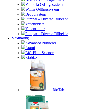
Vertikala Odlingssystem
Wilma Odlingssystem
Droppsystem
Pumpar – Diverse Tillbehör
Vattenkylare
Vattentankar
Pumpar – Diverse Tillbehör
Växtnäring
Advanced Nutrients
Atami
BiG Plant Science
Biobizz
BioTabs