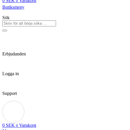
0
SEK
Varukorg
0
Butiksmeny
Sök
Erbjudanden
Logga in
Support
0
SEK
Varukorg
0