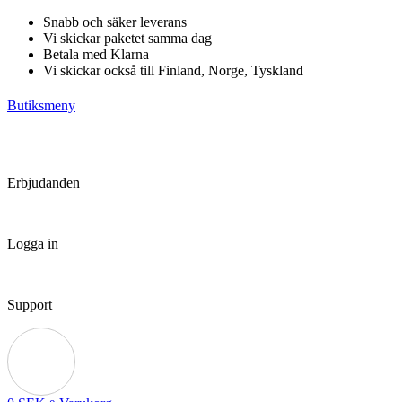
Hoppa
Snabb och säker leverans
till
Vi skickar paketet samma dag
innehåll
Betala med Klarna
Vi skickar också till Finland, Norge, Tyskland
Butiksmeny
Erbjudanden
Logga in
Support