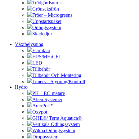
Trädgårdsutrust
Grönsaksfrön
Fröer – Microgreens
Uppstartspaket
Odlingssystem
Skadedjur
Växtbelysning
Elartiklar
HPS/MH/CFL
LED
Tillbehör
Tillbehör Och Montering
Timers – Styrning/Kontroll
Hydro
PH – EC-mätare
Alien Systemer
AutoPot™
Oxypot
GHE®/ Terra Aquatica®
Vertikala Odlingssystem
Wilma Odlingssystem
Droppsystem