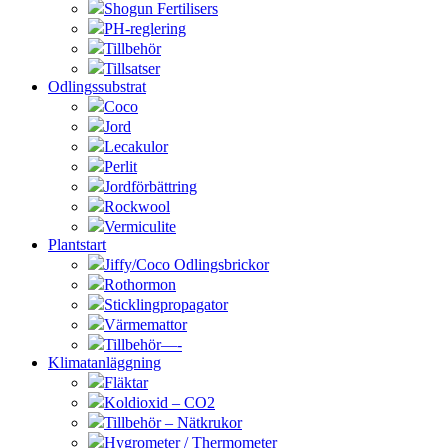
Shogun Fertilisers
PH-reglering
Tillbehör
Tillsatser
Odlingssubstrat
Coco
Jord
Lecakulor
Perlit
Jordförbättring
Rockwool
Vermiculite
Plantstart
Jiffy/Coco Odlingsbrickor
Rothormon
Sticklingpropagator
Värmemattor
Tillbehör—-
Klimatanläggning
Fläktar
Koldioxid – CO2
Tillbehör – Nätkrukor
Hygrometer / Thermometer