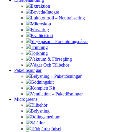
Efterbehandling
Extraktion
Boveda/Integra
Luktkontroll – Neutralisering
Mikroskop
Förvaring
Kvalitetstest
Strykpåsar – Förslutningspåsar
Trimning
Torkning
Vakuum & Försegling
Vågar Och Tillbehör
Paketlösningar
Belysning – Paketlösningar
Gödningskit
Komplett Kit
Ventilation – Paketlösningar
Microgreens
Tillbehör
Belysning
Odlingsmedium
Sålådor
Trädgårdsgödsel