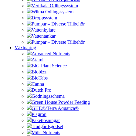
Vertikala Odlingssystem
Wilma Odlingssystem
Droppsystem
Pumpar – Diverse Tillbehör
Vattenkylare
Vattentankar
Pumpar – Diverse Tillbehör
Växtnäring
Advanced Nutrients
Atami
BiG Plant Science
Biobizz
BioTabs
Canna
Dutch Pro
Gödningsschema
Green House Powder Feeding
GHE®/Terra Aquatica®
Plagron
Paketlösningar
Trädgårdsgödsel
Mills Nutrients