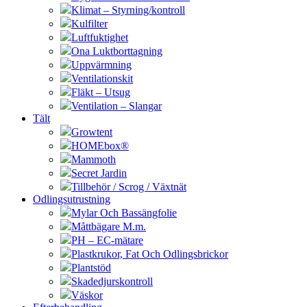
Klimat – Styrning/kontroll
Kulfilter
Luftfuktighet
Ona Luktborttagning
Uppvärmning
Ventilationskit
Fläkt – Utsug
Ventilation – Slangar
Tält
Growtent
HOMEbox®
Mammoth
Secret Jardin
Tillbehör / Scrog / Växtnät
Odlingsutrustning
Mylar Och Bassängfolie
Måttbägare M.m.
PH – EC-mätare
Plastkrukor, Fat Och Odlingsbrickor
Plantstöd
Skadedjurskontroll
Väskor