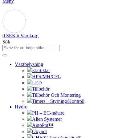
Meny
0
SEK
Varukorg
0
Sök
Växtbelysning
Elartiklar
HPS/MH/CFL
LED
Tillbehör
Tillbehör Och Montering
Timers – Styrning/Kontroll
Hydro
PH – EC-mätare
Alien Systemer
AutoPot™
Oxypot
GHE®/ Terra Aquatica®