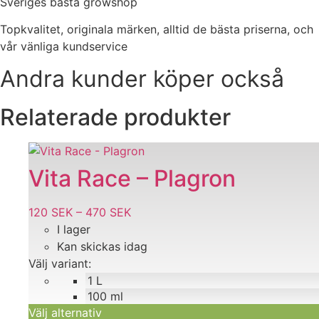
Sveriges bästa growshop
Topkvalitet, originala märken, alltid de bästa priserna, och
vår vänliga kundservice
Andra kunder köper också
Relaterade produkter
Den
här
Vita Race – Plagron
produkten
har
120
SEK
–
470
SEK
Prisintervall:
flera
I lager
120 SEK
varianter.
Kan skickas idag
till
De
Välj variant:
470 SEK
olika
1 L
alternativen
100 ml
kan
Välj alternativ