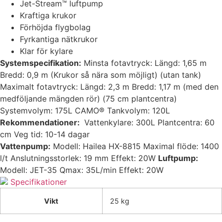
Jet-Stream™ luftpump
Kraftiga krukor
Förhöjda flygbolag
Fyrkantiga nätkrukor
Klar för kylare
Systemspecifikation:
Minsta fotavtryck: Längd: 1,65 m
Bredd: 0,9 m (Krukor så nära som möjligt) (utan tank)
Maximalt fotavtryck: Längd: 2,3 m Bredd: 1,17 m (med den
medföljande mängden rör) (75 cm plantcentra)
Systemvolym: 175L CAMO® Tankvolym: 120L
Rekommendationer:
Vattenkylare: 300L Plantcentra: 60
cm Veg tid: 10-14 dagar
Vattenpump:
Modell: Hailea HX-8815 Maximal flöde: 1400
l/t Anslutningsstorlek: 19 mm Effekt: 20W
Luftpump:
Modell: JET-35 Qmax: 35L/min Effekt: 20W
Specifikationer
Vikt
25 kg