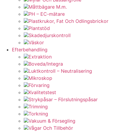
Måttbägare M.m.
PH – EC-mätare
Plastkrukor, Fat Och Odlingsbrickor
Plantstöd
Skadedjurskontroll
Väskor
Efterbehandling
Extraktion
Boveda/Integra
Luktkontroll – Neutralisering
Mikroskop
Förvaring
Kvalitetstest
Strykpåsar – Förslutningspåsar
Trimning
Torkning
Vakuum & Försegling
Vågar Och Tillbehör