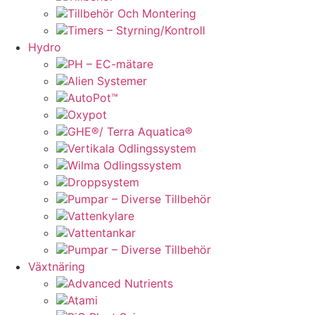
Tillbehör Och Montering
Timers – Styrning/Kontroll
Hydro
PH – EC-mätare
Alien Systemer
AutoPot™
Oxypot
GHE®/ Terra Aquatica®
Vertikala Odlingssystem
Wilma Odlingssystem
Droppsystem
Pumpar – Diverse Tillbehör
Vattenkylare
Vattentankar
Pumpar – Diverse Tillbehör
Växtnäring
Advanced Nutrients
Atami