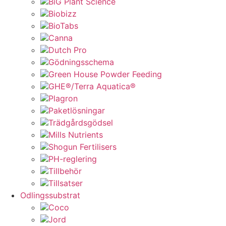
BiG Plant Science
Biobizz
BioTabs
Canna
Dutch Pro
Gödningsschema
Green House Powder Feeding
GHE®/Terra Aquatica®
Plagron
Paketlösningar
Trädgårdsgödsel
Mills Nutrients
Shogun Fertilisers
PH-reglering
Tillbehör
Tillsatser
Odlingssubstrat
Coco
Jord