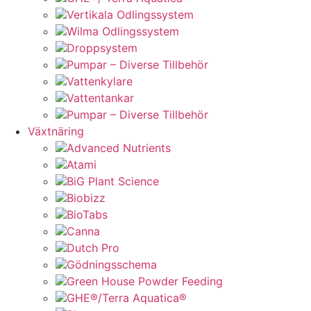
Vertikala Odlingssystem
Wilma Odlingssystem
Droppsystem
Pumpar – Diverse Tillbehör
Vattenkylare
Vattentankar
Pumpar – Diverse Tillbehör
Växtnäring
Advanced Nutrients
Atami
BiG Plant Science
Biobizz
BioTabs
Canna
Dutch Pro
Gödningsschema
Green House Powder Feeding
GHE®/Terra Aquatica®