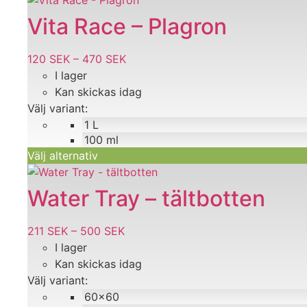
här
Vita Race – Plagron
produkten
har
120
SEK
–
470
SEK
Prisintervall:
flera
I lager
120 SEK
varianter.
Kan skickas idag
till
De
Välj variant:
470 SEK
olika
1 L
alternativen
100 ml
kan
Välj alternativ
väljas
Den
på
här
Water Tray – tältbotten
produktsidan
produkten
har
211
SEK
–
500
SEK
Prisintervall:
flera
I lager
211 SEK
varianter.
Kan skickas idag
till
De
Välj variant:
500 SEK
olika
60x60
alternativen