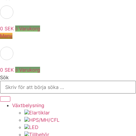
0
SEK
Varukorg
0
Meny
0
SEK
Varukorg
0
Sök
Växtbelysning
Elartiklar
HPS/MH/CFL
LED
Tillbehör