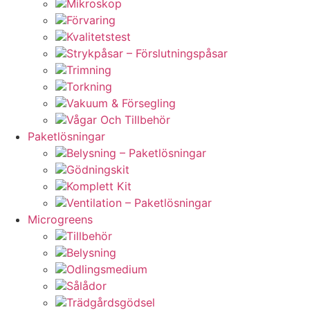
Mikroskop
Förvaring
Kvalitetstest
Strykpåsar – Förslutningspåsar
Trimning
Torkning
Vakuum & Försegling
Vågar Och Tillbehör
Paketlösningar
Belysning – Paketlösningar
Gödningskit
Komplett Kit
Ventilation – Paketlösningar
Microgreens
Tillbehör
Belysning
Odlingsmedium
Sålådor
Trädgårdsgödsel