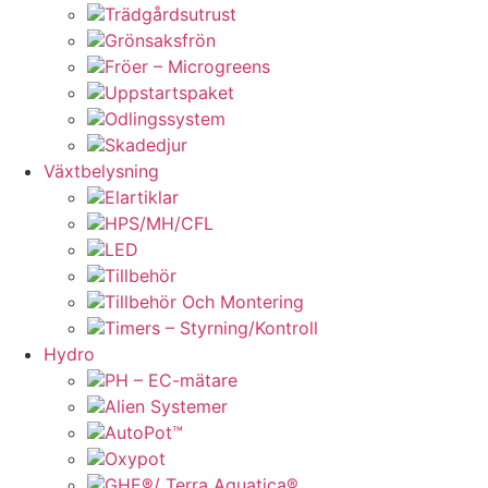
Trädgårdsutrust
Grönsaksfrön
Fröer – Microgreens
Uppstartspaket
Odlingssystem
Skadedjur
Växtbelysning
Elartiklar
HPS/MH/CFL
LED
Tillbehör
Tillbehör Och Montering
Timers – Styrning/Kontroll
Hydro
PH – EC-mätare
Alien Systemer
AutoPot™
Oxypot
GHE®/ Terra Aquatica®