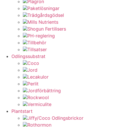
Plagron
Paketlösningar
Trädgårdsgödsel
Mills Nutrients
Shogun Fertilisers
PH-reglering
Tillbehör
Tillsatser
Odlingssubstrat
Coco
Jord
Lecakulor
Perlit
Jordförbättring
Rockwool
Vermiculite
Plantstart
Jiffy/Coco Odlingsbrickor
Rothormon