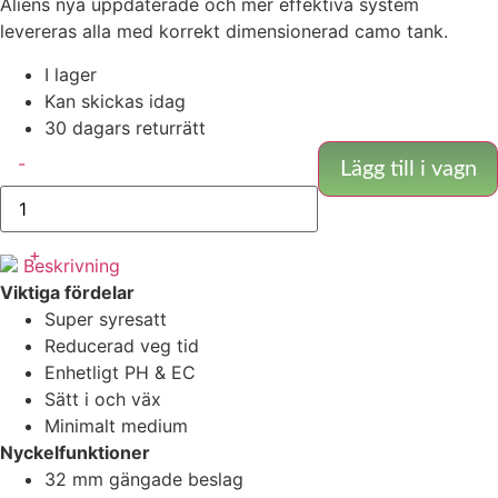
Aliens nya uppdaterade och mer effektiva system
levereras alla med korrekt dimensionerad camo tank.
I lager
Kan skickas idag
30 dagars returrätt
Alien
-
-
Lägg till i vagn
RDWC
6
Kruka
36L
+
mängd
Beskrivning
Viktiga fördelar
Super syresatt
Reducerad veg tid
Enhetligt PH & EC
Sätt i och väx
Minimalt medium
Nyckelfunktioner
32 mm gängade beslag