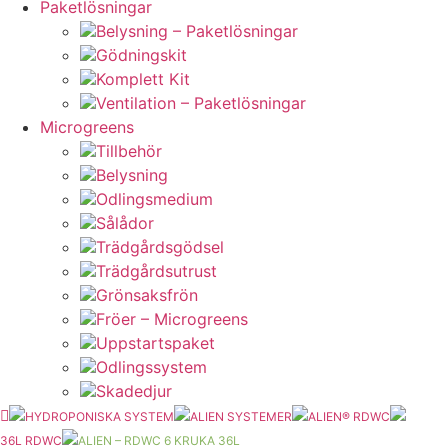
Paketlösningar
Belysning – Paketlösningar
Gödningskit
Komplett Kit
Ventilation – Paketlösningar
Microgreens
Tillbehör
Belysning
Odlingsmedium
Sålådor
Trädgårdsgödsel
Trädgårdsutrust
Grönsaksfrön
Fröer – Microgreens
Uppstartspaket
Odlingssystem
Skadedjur
HYDROPONISKA SYSTEM
ALIEN SYSTEMER
ALIEN® RDWC
36L RDWC
ALIEN – RDWC 6 KRUKA 36L