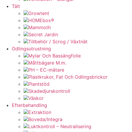
Tält
Growtent
HOMEbox®
Mammoth
Secret Jardin
Tillbehör / Scrog / Växtnät
Odlingsutrustning
Mylar Och Bassängfolie
Måttbägare M.m.
PH – EC-mätare
Plastkrukor, Fat Och Odlingsbrickor
Plantstöd
Skadedjurskontroll
Väskor
Efterbehandling
Extraktion
Boveda/Integra
Luktkontroll – Neutralisering