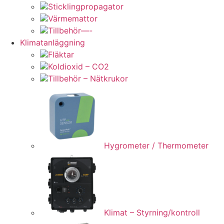
Sticklingpropagator
Värmemattor
Tillbehör—-
Klimatanläggning
Fläktar
Koldioxid – CO2
Tillbehör – Nätkrukor
Hygrometer / Thermometer
Klimat – Styrning/kontroll