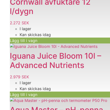
Cornwall avfuktare 12
l/dygn
2.272
SEK
I lager
Kan skickas idag
Lägg till i vagn
Iguana Juice Bloom 10l –
Advanced Nutrients
2.979
SEK
I lager
Kan skickas idag
Lägg till i vagn
Aqua Master – pH-penna