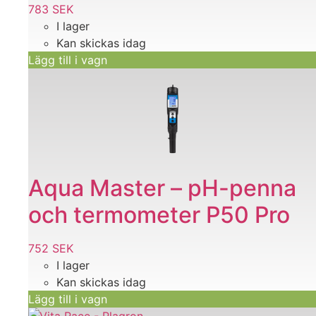
783
SEK
I lager
Kan skickas idag
Lägg till i vagn
Aqua Master – pH-penna
och termometer P50 Pro
752
SEK
I lager
Kan skickas idag
Lägg till i vagn
Den