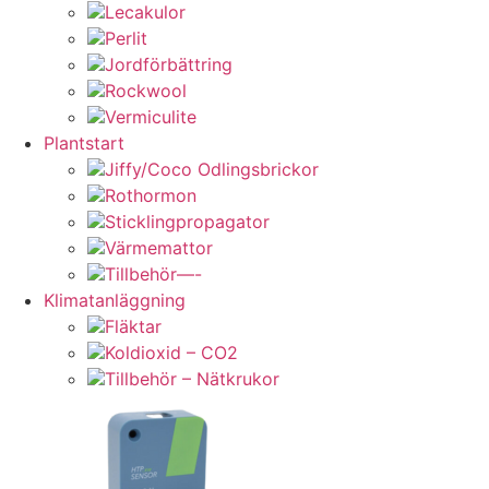
Lecakulor
Perlit
Jordförbättring
Rockwool
Vermiculite
Plantstart
Jiffy/Coco Odlingsbrickor
Rothormon
Sticklingpropagator
Värmemattor
Tillbehör—-
Klimatanläggning
Fläktar
Koldioxid – CO2
Tillbehör – Nätkrukor