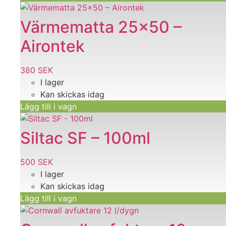
väljas
på
Värmematta 25×50 –
produktsidan
Airontek
380
SEK
I lager
Kan skickas idag
Lägg till i vagn
Siltac SF – 100ml
500
SEK
I lager
Kan skickas idag
Lägg till i vagn