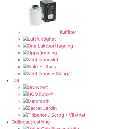
Kulfilter
Luftfuktighet
Ona Luktborttagning
Uppvärmning
Ventilationskit
Fläkt – Utsug
Ventilation – Slangar
Tält
Growtent
HOMEbox®
Mammoth
Secret Jardin
Tillbehör / Scrog / Växtnät
Odlingsutrustning
Mylar Och Bassängfolie