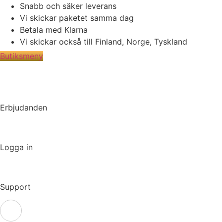
Hoppa
Snabb och säker leverans
till
Vi skickar paketet samma dag
innehåll
Betala med Klarna
Vi skickar också till Finland, Norge, Tyskland
Butiksmeny
Erbjudanden
Logga in
Support