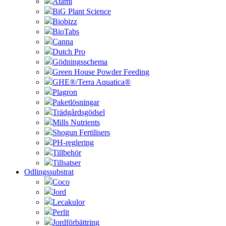
Atami
BiG Plant Science
Biobizz
BioTabs
Canna
Dutch Pro
Gödningsschema
Green House Powder Feeding
GHE®/Terra Aquatica®
Plagron
Paketlösningar
Trädgårdsgödsel
Mills Nutrients
Shogun Fertilisers
PH-reglering
Tillbehör
Tillsatser
Odlingssubstrat
Coco
Jord
Lecakulor
Perlit
Jordförbättring