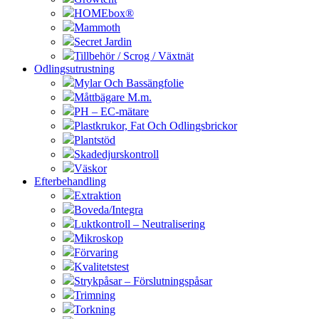
HOMEbox®
Mammoth
Secret Jardin
Tillbehör / Scrog / Växtnät
Odlingsutrustning
Mylar Och Bassängfolie
Måttbägare M.m.
PH – EC-mätare
Plastkrukor, Fat Och Odlingsbrickor
Plantstöd
Skadedjurskontroll
Väskor
Efterbehandling
Extraktion
Boveda/Integra
Luktkontroll – Neutralisering
Mikroskop
Förvaring
Kvalitetstest
Strykpåsar – Förslutningspåsar
Trimning
Torkning