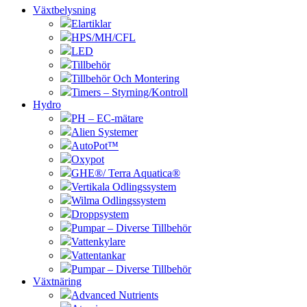
Växtbelysning
Elartiklar
HPS/MH/CFL
LED
Tillbehör
Tillbehör Och Montering
Timers – Styrning/Kontroll
Hydro
PH – EC-mätare
Alien Systemer
AutoPot™
Oxypot
GHE®/ Terra Aquatica®
Vertikala Odlingssystem
Wilma Odlingssystem
Droppsystem
Pumpar – Diverse Tillbehör
Vattenkylare
Vattentankar
Pumpar – Diverse Tillbehör
Växtnäring
Advanced Nutrients