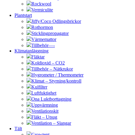
Rockwool
Vermiculite
Plantstart
Jiffy/Coco Odlingsbrickor
Rothormon
Sticklingpropagator
Värmemattor
Tillbehör—-
Klimatanläggning
Fläktar
Koldioxid – CO2
Tillbehör – Nätkrukor
Hygrometer / Thermometer
Klimat – Styrning/kontroll
Kulfilter
Luftfuktighet
Ona Luktborttagning
Uppvärmning
Ventilationskit
Fläkt – Utsug
Ventilation – Slangar
Tält
Growtent