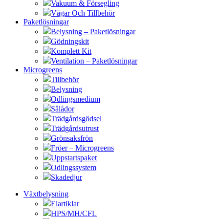
Vakuum & Försegling
Vågar Och Tillbehör
Paketlösningar
Belysning – Paketlösningar
Gödningskit
Komplett Kit
Ventilation – Paketlösningar
Microgreens
Tillbehör
Belysning
Odlingsmedium
Sålådor
Trädgårdsgödsel
Trädgårdsutrust
Grönsaksfrön
Fröer – Microgreens
Uppstartspaket
Odlingssystem
Skadedjur
Växtbelysning
Elartiklar
HPS/MH/CFL