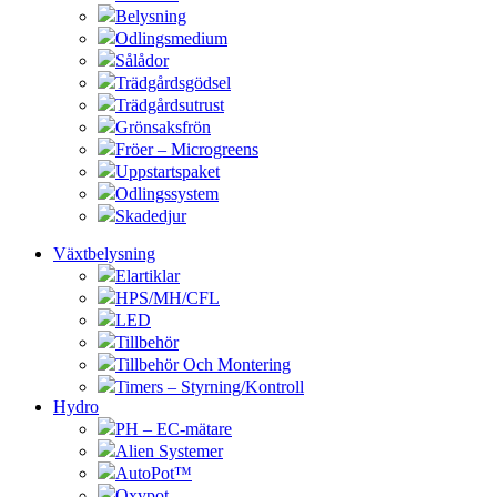
Belysning
Odlingsmedium
Sålådor
Trädgårdsgödsel
Trädgårdsutrust
Grönsaksfrön
Fröer – Microgreens
Uppstartspaket
Odlingssystem
Skadedjur
Växtbelysning
Elartiklar
HPS/MH/CFL
LED
Tillbehör
Tillbehör Och Montering
Timers – Styrning/Kontroll
Hydro
PH – EC-mätare
Alien Systemer
AutoPot™
Oxypot