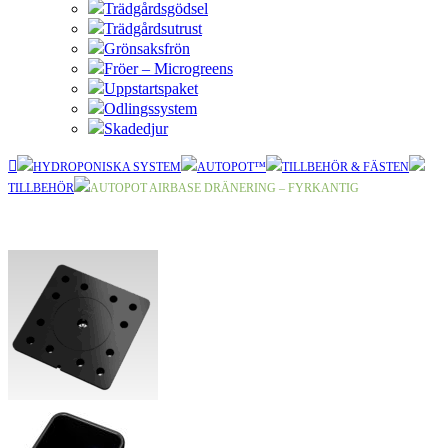
Trädgårdsgödsel
Trädgårdsutrust
Grönsaksfrön
Fröer – Microgreens
Uppstartspaket
Odlingssystem
Skadedjur
HYDROPONISKA SYSTEM
AUTOPOT™
TILLBEHÖR & FÄSTEN
TILLBEHÖR
AUTOPOT AIRBASE DRÄNERING – FYRKANTIG