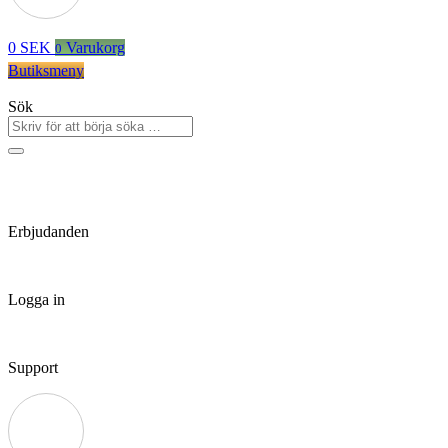
0
SEK
Varukorg
0
Butiksmeny
Sök
Erbjudanden
Logga in
Support