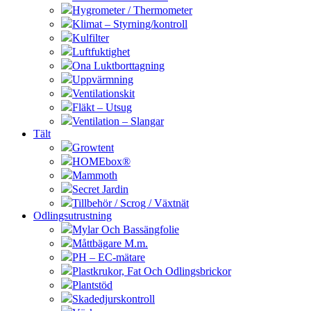
Hygrometer / Thermometer
Klimat – Styrning/kontroll
Kulfilter
Luftfuktighet
Ona Luktborttagning
Uppvärmning
Ventilationskit
Fläkt – Utsug
Ventilation – Slangar
Tält
Growtent
HOMEbox®
Mammoth
Secret Jardin
Tillbehör / Scrog / Växtnät
Odlingsutrustning
Mylar Och Bassängfolie
Måttbägare M.m.
PH – EC-mätare
Plastkrukor, Fat Och Odlingsbrickor
Plantstöd
Skadedjurskontroll