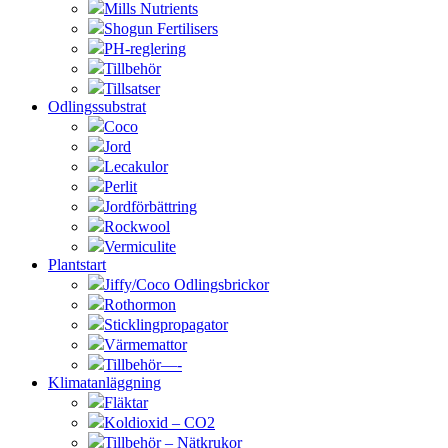
Mills Nutrients
Shogun Fertilisers
PH-reglering
Tillbehör
Tillsatser
Odlingssubstrat
Coco
Jord
Lecakulor
Perlit
Jordförbättring
Rockwool
Vermiculite
Plantstart
Jiffy/Coco Odlingsbrickor
Rothormon
Sticklingpropagator
Värmemattor
Tillbehör—-
Klimatanläggning
Fläktar
Koldioxid – CO2
Tillbehör – Nätkrukor