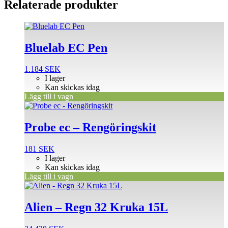
Relaterade produkter
Bluelab EC Pen
1.184
SEK
I lager
Kan skickas idag
Lägg till i vagn
Probe ec – Rengöringskit
181
SEK
I lager
Kan skickas idag
Lägg till i vagn
Alien – Regn 32 Kruka 15L