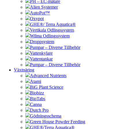
PH – EC-mätare
Alien Systemer
AutoPot™
Oxypot
GHE®/ Terra Aquatica®
Vertikala Odlingssystem
Wilma Odlingssystem
Droppsystem
Pumpar – Diverse Tillbehör
Vattenkylare
Vattentankar
Pumpar – Diverse Tillbehör
Växtnäring
Advanced Nutrients
Atami
BiG Plant Science
Biobizz
BioTabs
Canna
Dutch Pro
Gödningsschema
Green House Powder Feeding
GHE®/Terra Aquatica®