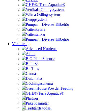
GHE®/ Terra Aquatica®
Vertikala Odlingssystem
Wilma Odlingssystem
Droppsystem
Pumpar – Diverse Tillbehör
Vattenkylare
Vattentankar
Pumpar – Diverse Tillbehör
Växtnäring
Advanced Nutrients
Atami
BiG Plant Science
Biobizz
BioTabs
Canna
Dutch Pro
Gödningsschema
Green House Powder Feeding
GHE®/Terra Aquatica®
Plagron
Paketlösningar
Trädgårdsgödsel