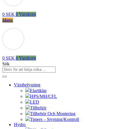
0
SEK
Varukorg
0
Meny
0
SEK
Varukorg
0
Sök
Växtbelysning
Elartiklar
HPS/MH/CFL
LED
Tillbehör
Tillbehör Och Montering
Timers – Styrning/Kontroll
Hydro