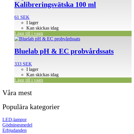
Kalibreringsvätska 100 ml
61
SEK
I lager
Kan skickas idag
Lägg till i vagn
Bluelab pH & EC probvårdssats
333
SEK
I lager
Kan skickas idag
Lägg till i vagn
Våra mest
Populära kategorier
LED-lampor
Gödningsmedel
Erbjudanden