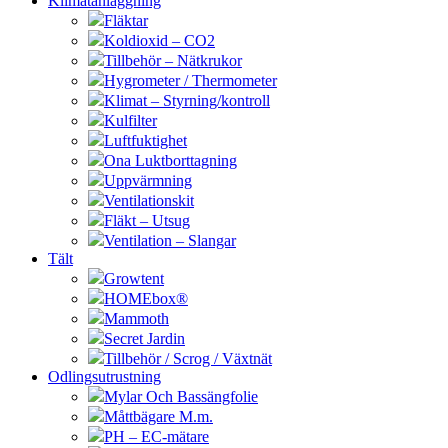
Klimatanläggning
Fläktar
Koldioxid – CO2
Tillbehör – Nätkrukor
Hygrometer / Thermometer
Klimat – Styrning/kontroll
Kulfilter
Luftfuktighet
Ona Luktborttagning
Uppvärmning
Ventilationskit
Fläkt – Utsug
Ventilation – Slangar
Tält
Growtent
HOMEbox®
Mammoth
Secret Jardin
Tillbehör / Scrog / Växtnät
Odlingsutrustning
Mylar Och Bassängfolie
Måttbägare M.m.
PH – EC-mätare