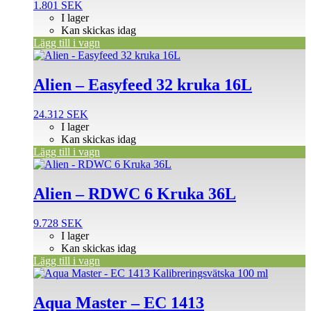
1.801
SEK
I lager
Kan skickas idag
Lägg till i vagn
Alien – Easyfeed 32 kruka 16L
24.312
SEK
I lager
Kan skickas idag
Lägg till i vagn
Alien – RDWC 6 Kruka 36L
9.728
SEK
I lager
Kan skickas idag
Lägg till i vagn
Aqua Master – EC 1413