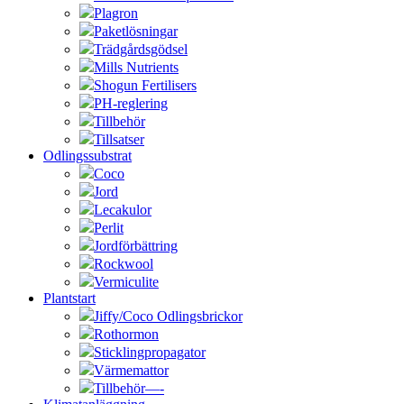
Plagron
Paketlösningar
Trädgårdsgödsel
Mills Nutrients
Shogun Fertilisers
PH-reglering
Tillbehör
Tillsatser
Odlingssubstrat
Coco
Jord
Lecakulor
Perlit
Jordförbättring
Rockwool
Vermiculite
Plantstart
Jiffy/Coco Odlingsbrickor
Rothormon
Sticklingpropagator
Värmemattor
Tillbehör—-