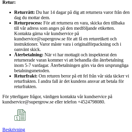
Retur:
Returrätt:
Du har 14 dagar på dig att returnera varor från den
dag du mottar dem.
Returprocess:
För att returnera en vara, skicka den tillbaka
till vår adress som anges på den medföljande etiketten.
Kontakta gärna vår kundservice på
kundservice@supergrow.se för att få en returetikett och
instruktioner. Varor måste vara i originalförpackning och i
oanvänt skick.
Återbetalning:
När vi har mottagit och inspekterat den
returnerade varan kommer vi att behandla din återbetalning
inom 5-7 vardagar. Återbetalningen görs via den ursprungliga
betalningsmetoden.
Returfrakt:
Om returen beror på ett fel från vår sida täcker vi
returfrakten. I andra fall är det kundens ansvar att betala för
returfrakten.
För ytterligare frågor, vänligen kontakta vår kundservice på
kundservice@supergrow.se eller telefon +4524798080.
Beskrivning