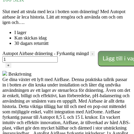
Slut med att strula med leca i botten som dränering! Med Autopot
airbase är leca historia. Lätt att rengöra och använda om och om
igen och….
I lager
Kan skickas idag
30 dagars returrätt
Autopot Airbase dränering - Fyrkantig mängd
-
Lägg till i v
+
Beskrivning
Ge dina växter ett lyft med AirBase. Denna praktiska tallrik passar
in i botten av din kruka under installation och låter dig undvika
användningen av ett lager av stenar/leca för dränering. Även om det
är enkelt, billigt och effektivt, kan förberedelse, pH-balansering och
användning av småsten vara en uppgift. Med Airbase är allt detta
historia. Detta viktiga tillägg har till och med en pop-out mittendel
som möjliggör enkel, valfri integration med AirDome. AirBase
fyrkantig passar till Autopot 8,5 L och 15 L krukor. En vackert
intuitiv och effektiv innovation, AirBase, är tillverkad av hård ABS-
plast, vilket gör den mycket hållbar och därmed i stor utsträckning
återanvändbar. AutoPot AirBase fyrkantig inkluderar: 1x AutoPot