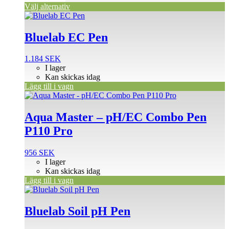
Välj alternativ
Bluelab EC Pen
1.184
SEK
I lager
Kan skickas idag
Lägg till i vagn
Aqua Master – pH/EC Combo Pen
P110 Pro
956
SEK
I lager
Kan skickas idag
Lägg till i vagn
Bluelab Soil pH Pen