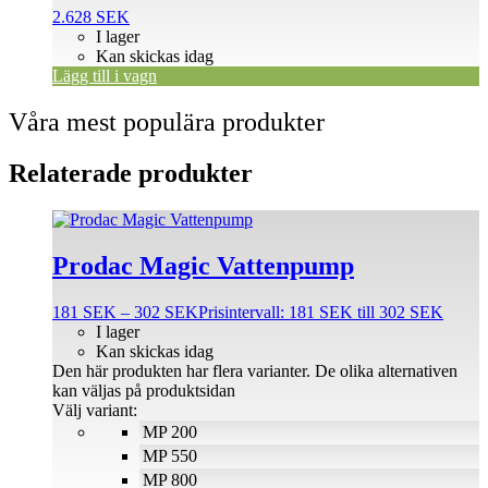
2.628
SEK
I lager
Kan skickas idag
Lägg till i vagn
Våra mest populära produkter
Relaterade produkter
Prodac Magic Vattenpump
181
SEK
–
302
SEK
Prisintervall: 181 SEK till 302 SEK
I lager
Kan skickas idag
Den här produkten har flera varianter. De olika alternativen
kan väljas på produktsidan
Välj variant:
MP 200
MP 550
MP 800