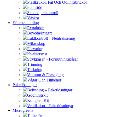
Plastkrukor, Fat Och Odlingsbrickor
Plantstöd
Skadedjurskontroll
Väskor
Efterbehandling
Extraktion
Boveda/Integra
Luktkontroll – Neutralisering
Mikroskop
Förvaring
Kvalitetstest
Strykpåsar – Förslutningspåsar
Trimning
Torkning
Vakuum & Försegling
Vågar Och Tillbehör
Paketlösningar
Belysning – Paketlösningar
Gödningskit
Komplett Kit
Ventilation – Paketlösningar
Microgreens
Tillbehör