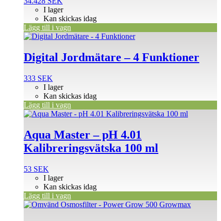
34.428
SEK
I lager
Kan skickas idag
Lägg till i vagn
Digital Jordmätare – 4 Funktioner
333
SEK
I lager
Kan skickas idag
Lägg till i vagn
Aqua Master – pH 4.01
Kalibreringsvätska 100 ml
53
SEK
I lager
Kan skickas idag
Lägg till i vagn